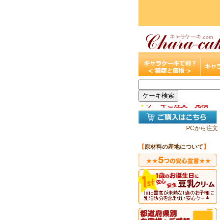
▼
ケーキご注文・見積
PCから注文
【
原材料の産地について
】