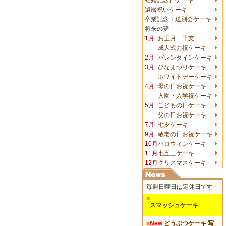
還暦祝いケーキ
卒業記念・送別会ケーキ
将来の夢
1月
お正月 干支
成人式お祝ケーキ
2月
バレンタインケーキ
3月
ひなまつりケーキ
ホワイトデーケーキ
4月
母の日お祝ケーキ
入園・入学祝ケーキ
5月
こどもの日ケーキ
父の日お祝ケーキ
7月
七夕ケーキ
9月
敬老の日お祝ケーキ
10月
ハロウィンケーキ
11月
七五三ケーキ
12月
クリスマスケーキ
毎週日曜日は定休日です
■
スマッシュケーキ
■
New
どうぶつケーキ 写