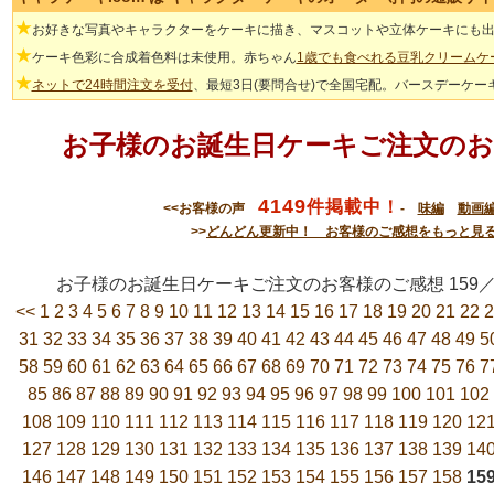
★
お好きな写真やキャラクターをケーキに描き、マスコットや立体ケーキにも
★
ケーキ色彩に合成着色料は未使用。赤ちゃん
1歳でも食べれる豆乳クリームケ
★
ネットで24時間注文を受付
、最短3日(要問合せ)で全国宅配。バースデーケー
お子様のお誕生日ケーキご注文のお
4149
件掲載中！
<<お客様の声
-
味編
動画
>>
どんどん更新中！ お客様のご感想をもっと見
お子様のお誕生日ケーキご注文のお客様のご感想 15
<<
1
2
3
4
5
6
7
8
9
10
11
12
13
14
15
16
17
18
19
20
21
22
2
31
32
33
34
35
36
37
38
39
40
41
42
43
44
45
46
47
48
49
5
58
59
60
61
62
63
64
65
66
67
68
69
70
71
72
73
74
75
76
7
85
86
87
88
89
90
91
92
93
94
95
96
97
98
99
100
101
102
108
109
110
111
112
113
114
115
116
117
118
119
120
12
127
128
129
130
131
132
133
134
135
136
137
138
139
14
146
147
148
149
150
151
152
153
154
155
156
157
158
15