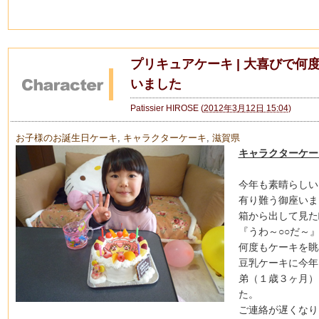
プリキュアケーキ | 大喜びで何
いました
Patissier HIROSE
(
2012年3月12日 15:04
)
お子様のお誕生日ケーキ
,
キャラクターケーキ
,
滋賀県
キャラクターケー
今年も素晴らしい
有り難う御座いま
箱から出して見た
『うわ～○○だ～
何度もケーキを眺
豆乳ケーキに今年
弟（１歳３ヶ月）
た。
ご連絡が遅くなり