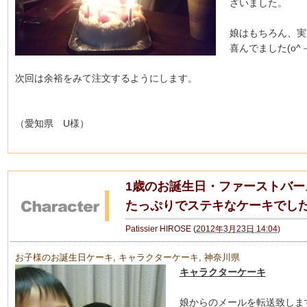
ざいました。
娘はもちろん、実
喜んでました(o^－
次回は余裕をみて注文するようにします。
（愛知県 U様）
1歳のお誕生日・ファーストバー
たっぷりでステキなケーキでし
Patissier HIROSE
(
2012年3月23日 14:04
)
お子様のお誕生日ケーキ
,
キャラクターケーキ
,
神奈川県
キャラクターケーキ
娘からのメールを転送致しま