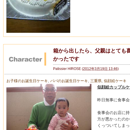
箱から出したら、父親はとても
かったです
Patissier HIROSE
(
2012年3月19日 13:46
)
お子様のお誕生日ケーキ
,
パパのお誕生日ケーキ
,
三重県
,
似顔絵ケーキ
似顔絵カップルケ
昨日無事に食事会
食事会のお店に持
方が悪かったのか
くっついてしまっ