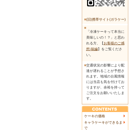
■
(旧)携帯サイト(ガラケー)
■
「冷凍ケーキって本当に
美味しいの！？」と思わ
れる方、【
お客様のご感
想-味編
】をご覧くださ
い。
■
交通状況の影響により配
達が遅れることが予想さ
れます。地域の台風情報
には当店も気を付けてお
りますが、余裕を持って
ご注文をお願いいたしま
す。
ケーキの価格
キャラケーキができるま
で