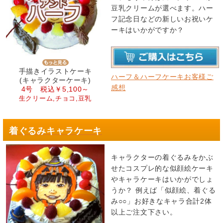
豆乳クリームが選べます。ハー
フ記念日などの新しいお祝いケ
ーキはいかがですか？
手描きイラストケーキ
ハーフ＆ハーフケーキお客様ご
(キャラクターケーキ)
感想
4号 税込￥5,100～
生クリーム,チョコ,豆乳
着ぐるみキャラケーキ
キャラクターの着ぐるみをかぶ
せたコスプレ的な似顔絵ケーキ
やキャラケーキはいかがでしょ
うか？ 例えば「似顔絵、着ぐる
み○○」お好きなキャラ合計2体
以上ご注文下さい。