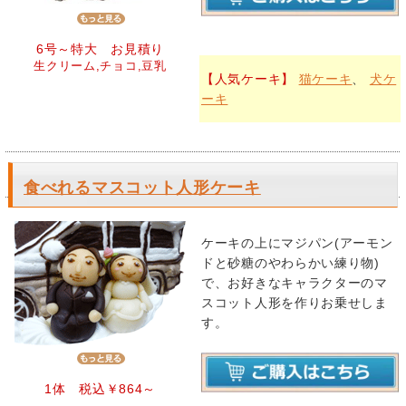
6号～特大 お見積り
生クリーム,チョコ,豆乳
【人気ケーキ】
猫ケーキ
、
犬ケ
ーキ
食べれるマスコット人形ケーキ
ケーキの上にマジパン(アーモン
ドと砂糖のやわらかい練り物)
で、お好きなキャラクターのマ
スコット人形を作りお乗せしま
す。
1体 税込￥864～