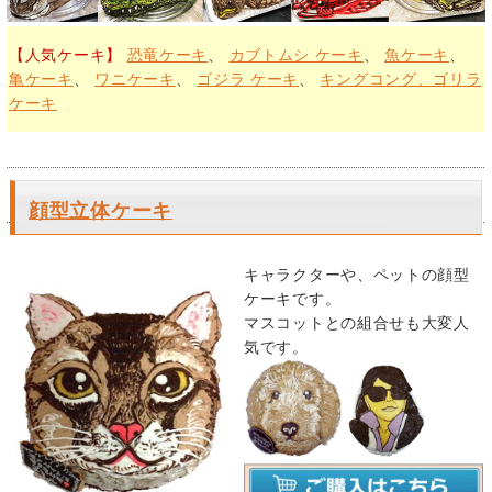
【人気ケーキ】
恐竜ケーキ
、
カブトムシ ケーキ
、
魚ケーキ
、
亀ケーキ
、
ワニケーキ
、
ゴジラ ケーキ
、
キングコング、ゴリラ
ケーキ
顔型立体ケーキ
キャラクターや、ペットの顔型
ケーキです。
マスコットとの組合せも大変人
気です。