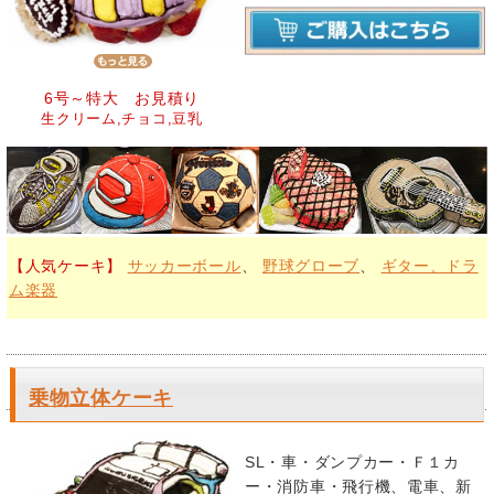
6号～特大 お見積り
生クリーム,チョコ,豆乳
【人気ケーキ】
サッカーボール
、
野球グローブ
、
ギター、ドラ
ム楽器
乗物立体ケーキ
SL・車・ダンプカー・Ｆ１カ
ー・消防車・飛行機、電車、新