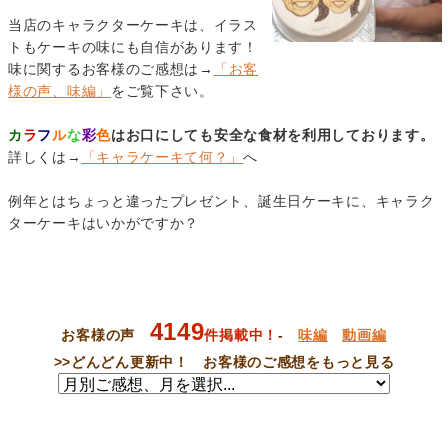
当店のキャラクターケーキは、イラス
トもケーキの味にも自信があります！
味に関するお客様のご感想は→
「お客
様の声、味編」
をご覧下さい。
カ
ラ
フ
ル
な
彩
色
はお口にしても安全な食材を利用しております。
詳しくは→
「キャラケーキて何？」
へ
例年とはちょっと違ったプレゼント、誕生日ケーキに、キャラク
ターケーキはいかがですか？
4149
お客様の声
件掲載中！
-
味編
動画編
>>
どんどん更新中！ お客様のご感想をもっと見る