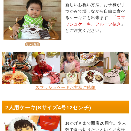
新しいお祝い方法、お子様が手
づかみで壊しながら自由に食べ
るケーキにも出来ます。「
スマ
ッシュケーキ、フルーツ抜き
」
とご注文ください。
スマッシュケーキお客様ご感想
2人用ケーキ(Sサイズ4号12センチ)
おかげさまで開店20周年。少人
数で食べ切りたいというお客様