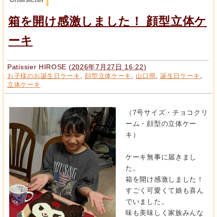
箱を開け感激しました！ 顔型立体ケ
ーキ
Patissier HIROSE
(
2026年7月27日 16:22
)
お子様のお誕生日ケーキ
,
顔型立体ケーキ
,
山口県
,
誕生日ケーキ
,
立体ケーキ
（7号サイズ・チョコクリ
ーム・顔型の立体ケー
キ）
ケーキ無事に届きまし
た。
箱を開け感激しました！
すごく可愛くて娘も喜ん
でいました。
味も美味しく家族みんな