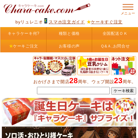
byリュレニオ
スマホ注文ガイド
★
ケーキすぐ注文
キャラケーキ何?
種類と価格
全国配送ＯＫ
★
ケーキご注文
お客様の声
Ｑ&Ａ,お問合せ
28
23
おかげさまで開店
周年、ウェブ開設
周年。