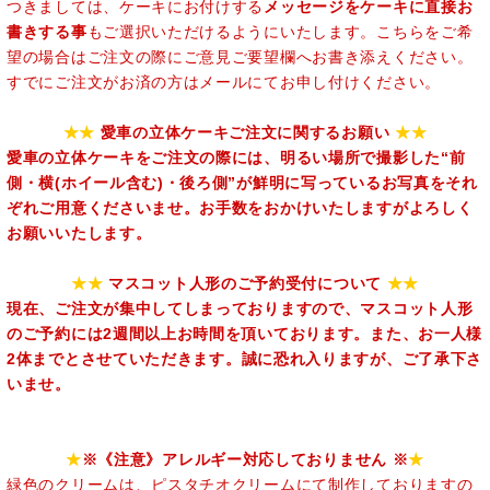
つきましては、ケーキにお付けする
メッセージをケーキに直接お
書きする事
もご選択いただけるようにいたします。こちらをご希
望の場合はご注文の際にご意見ご要望欄へお書き添えください。
すでにご注文がお済の方はメールにてお申し付けください。
★★
愛車の立体ケーキご注文に関するお願い
★★
愛車の立体ケーキをご注文の際には、明るい場所で撮影した“前
側・横(ホイール含む)・後ろ側”が鮮明に写っているお写真をそれ
ぞれご用意くださいませ。お手数をおかけいたしますがよろしく
お願いいたします。
★★
マスコット人形のご予約受付について
★★
現在、ご注文が集中してしまっておりますので、マスコット人形
のご予約には2週間以上お時間を頂いております。また、
お一人様
2体まで
とさせていただきます。誠に恐れ入りますが、ご了承下さ
いませ。
★
※《注意》アレルギー対応しておりません ※
★
緑色のクリームは、ピスタチオクリームにて制作しておりますの