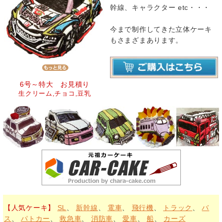
幹線、キャラクター etc・・・
今まで制作してきた立体ケーキ
もさまざまあります。
6号～特大 お見積り
生クリーム,チョコ,豆乳
【人気ケーキ】
SL
、
新幹線
、
電車
、
飛行機
、
トラック
、
バ
ス
、
パトカー
、
救急車
、
消防車
、
愛車
、
船
、
カーズ