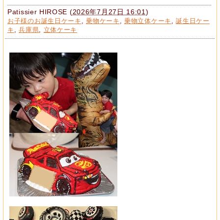
Patissier HIROSE
(
2026年7月27日 16:01
)
お子様のお誕生日ケーキ
,
乗物ケーキ
,
乗物立体ケーキ
,
誕生日ケー
キ
,
兵庫県
,
立体ケーキ