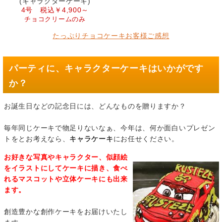
(キャラクターケーキ)
4号 税込￥4,900～
チョコクリームのみ
たっぷりチョコケーキお客様ご感想
パーティに、キャラクターケーキはいかがです
か？
お誕生日などの記念日には、どんなものを贈りますか？
毎年同じケーキで物足りないなぁ、今年は、何か面白いプレゼン
トをとお考えなら、
キャラケーキ
にお任せください。
お好きな写真やキャラクター、似顔絵
をイラストにしてケーキに描き、食べ
れるマスコットや立体ケーキにも出来
ます。
創造豊かな創作ケーキをお届けいたし