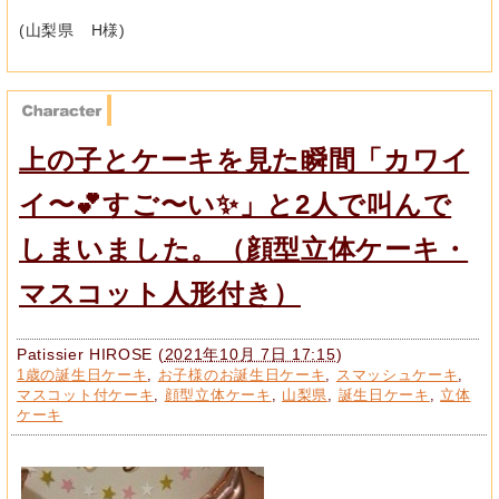
(山梨県 H様)
上の子とケーキを見た瞬間「カワイ
イ〜💕すご〜い✨」と2人で叫んで
しまいました。（顔型立体ケーキ・
マスコット人形付き）
Patissier HIROSE
(
2021年10月 7日 17:15
)
1歳の誕生日ケーキ
,
お子様のお誕生日ケーキ
,
スマッシュケーキ
,
マスコット付ケーキ
,
顔型立体ケーキ
,
山梨県
,
誕生日ケーキ
,
立体
ケーキ