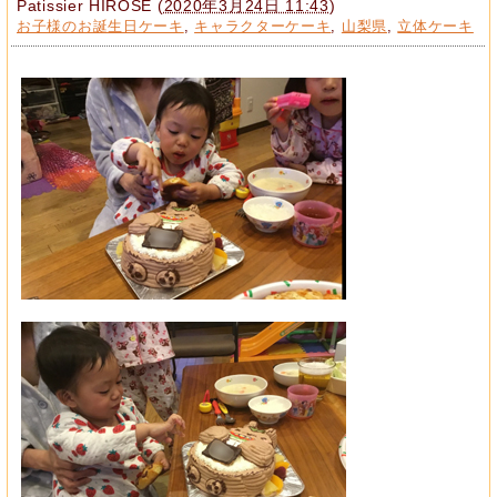
Patissier HIROSE
(
2020年3月24日 11:43
)
お子様のお誕生日ケーキ
,
キャラクターケーキ
,
山梨県
,
立体ケーキ