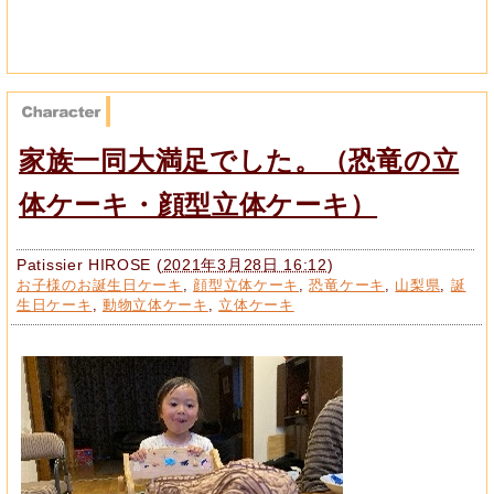
家族一同大満足でした。（恐竜の立
体ケーキ・顔型立体ケーキ）
Patissier HIROSE
(
2021年3月28日 16:12
)
お子様のお誕生日ケーキ
,
顔型立体ケーキ
,
恐竜ケーキ
,
山梨県
,
誕
生日ケーキ
,
動物立体ケーキ
,
立体ケーキ