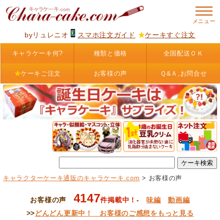
byリュレニオ
スマホ注文ガイド
★
ケーキすぐ注文
キャラケーキ何?
種類と価格
全国配送ＯＫ
★
ケーキご注文
お客様の声
Ｑ&Ａ,お問合せ
キャラクターケーキ通販のキャラケーキ.com
> お客様の声
4147
お客様の声
件掲載中！
-
味編
動画編
>>
どんどん更新中！ お客様のご感想をもっと見る