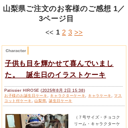
山梨県ご注文のお客様のご感想 1／
3ページ目
<<
1
2
3
>>
子供も目を輝かせて喜んでいまし
た。 誕生日のイラストケーキ
Patissier HIROSE
(
2025年8月 2日 15:38
)
お子様のお誕生日ケーキ
,
キャラクターケーキ
,
キャラケーキ
,
マス
コット付ケーキ
,
山梨県
,
誕生日ケーキ
（７号サイズ・チョコク
リーム・キャラクターケ