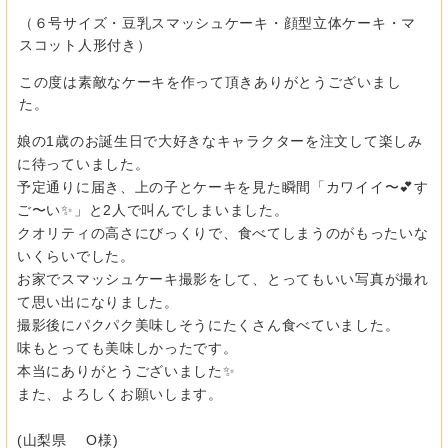
（６号サイズ・豆乳スマッシュケーキ・顔型立体ケーキ・マ
スコット人形付き）
この度は素敵なケーキを作って頂きありがとうございまし
た。
娘の1歳のお誕生日で大好きなキャラクターを注文して楽しみ
に待
っていました。
予定通りに届き、上の子とケーキを見た瞬間「カワイイ〜💕す
ご〜
い✨」と2人で叫んでしまいました。
クオリティの高さにびっくりで、
食べてしまうのがもったいな
いくらいでした。
お家でスマッシュケーキ撮影をして、
とってもいい写真が撮れ
て思い出になりました。
撮影後にパクパク美味しそうにたくさん食べていました。
味もとっても美味しかったです。
本当にありがとうございました✨
また、よろしくお願いします。
(山梨県 O様)