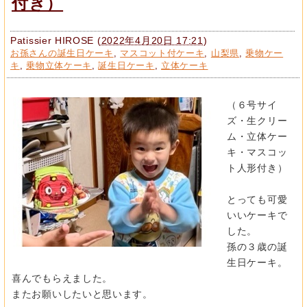
付き）
Patissier HIROSE
(
2022年4月20日 17:21
)
お孫さんの誕生日ケーキ
,
マスコット付ケーキ
,
山梨県
,
乗物ケー
キ
,
乗物立体ケーキ
,
誕生日ケーキ
,
立体ケーキ
（６号サイ
ズ・生クリー
ム・立体ケー
キ・マスコッ
ト人形付き）
とっても可愛
いいケーキで
した。
孫の３歳の誕
生日ケーキ。
喜んでもらえました。
またお願いしたいと思います。