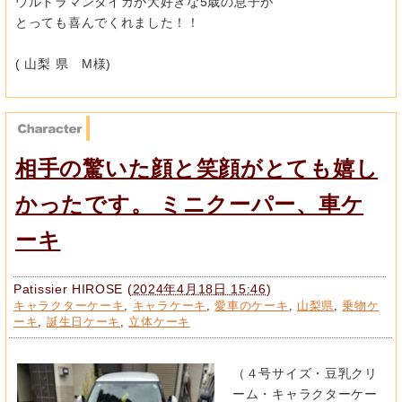
ウルトラマンタイガが大好きな5歳の息子が
とっても喜んでくれました！！
( 山梨 県 М様)
相手の驚いた顔と笑顔がとても嬉し
かったです。 ミニクーパー、車ケ
ーキ
Patissier HIROSE
(
2024年4月18日 15:46
)
キャラクターケーキ
,
キャラケーキ
,
愛車のケーキ
,
山梨県
,
乗物ケ
ーキ
,
誕生日ケーキ
,
立体ケーキ
（４号サイズ・豆乳クリ
ーム・キャラクターケー