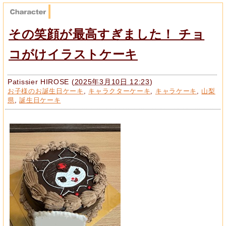
その笑顔が最高すぎました！ チョ
コがけイラストケーキ
Patissier HIROSE
(
2025年3月10日 12:23
)
お子様のお誕生日ケーキ
,
キャラクターケーキ
,
キャラケーキ
,
山梨
県
,
誕生日ケーキ