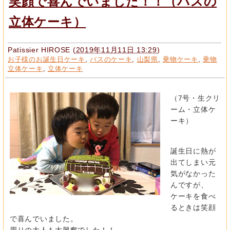
笑顔で喜んでいました！！（バスの
立体ケーキ）
Patissier HIROSE
(
2019年11月11日 13:29
)
お子様のお誕生日ケーキ
,
バスのケーキ
,
山梨県
,
乗物ケーキ
,
乗物
立体ケーキ
,
立体ケーキ
（7号・生クリ
ーム・立体ケ
ーキ）
誕生日に熱が
出てしまい元
気がなかった
んですが、
ケーキを食べ
るときは笑顔
で喜んでいました。
周りの大人も大興奮でした！！