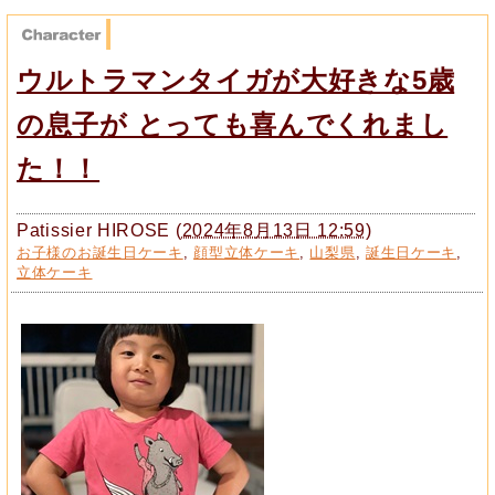
ウルトラマンタイガが大好きな5歳
の息子が とっても喜んでくれまし
た！！
Patissier HIROSE
(
2024年8月13日 12:59
)
お子様のお誕生日ケーキ
,
顔型立体ケーキ
,
山梨県
,
誕生日ケーキ
,
立体ケーキ