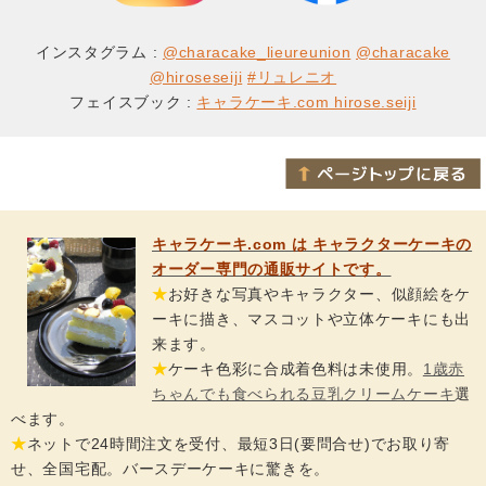
インスタグラム :
@characake_lieureunion
@characake
@hiroseseiji
#リュレニオ
フェイスブック :
キャラケーキ.com hirose.seiji
キャラケーキ.com は キャラクターケーキの
オーダー専門の通販サイトです。
★
お好きな写真やキャラクター、似顔絵をケ
ーキに描き、マスコットや立体ケーキにも出
来ます。
★
ケーキ色彩に合成着色料は未使用。
1歳赤
ちゃんでも食べられる豆乳クリームケーキ
選
べます。
★
ネットで24時間注文を受付、最短3日(要問合せ)でお取り寄
せ、全国宅配。バースデーケーキに驚きを。