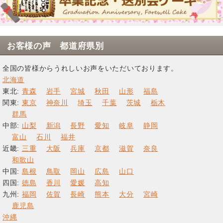
お客様の声 都道府県別
全国の皆様からうれしいお声をいただいております。
北海道
東北:
青森
岩手
宮城
秋田
山形
福島
関東:
東京
神奈川
埼玉
千葉
茨城
栃木
群馬
中部:
山梨
新潟
長野
愛知
岐阜
静岡
富山
石川
福井
近畿:
三重
大阪
兵庫
京都
滋賀
奈良
和歌山
中国:
島根
鳥取
岡山
広島
山口
四国:
徳島
香川
愛媛
高知
九州:
福岡
佐賀
長崎
熊本
大分
宮崎
鹿児島
沖縄