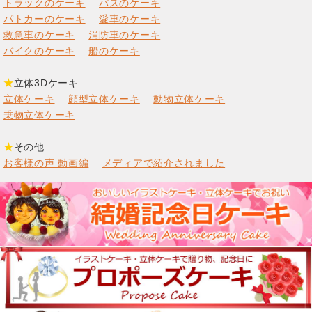
トラックのケーキ
バスのケーキ
パトカーのケーキ
愛車のケーキ
救急車のケーキ
消防車のケーキ
バイクのケーキ
船のケーキ
★
立体3Dケーキ
立体ケーキ
顔型立体ケーキ
動物立体ケーキ
乗物立体ケーキ
★
その他
お客様の声 動画編
メディアで紹介されました