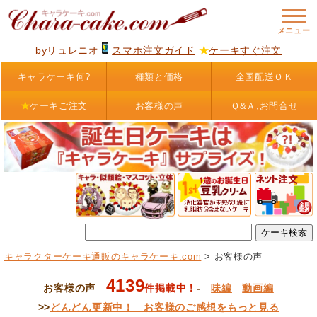
byリュレニオ
スマホ注文ガイド
★
ケーキすぐ注文
キャラケーキ何?
種類と価格
全国配送ＯＫ
★
ケーキご注文
お客様の声
Ｑ&Ａ,お問合せ
キャラクターケーキ通販のキャラケーキ.com
> お客様の声
4139
お客様の声
件掲載中！
-
味編
動画編
>>
どんどん更新中！ お客様のご感想をもっと見る