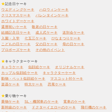
★
記念日ケーキ
ウエディングケーキ
ハロウィンケーキ
クリスマスケーキ
バレンタインケーキ
ホワイトデーケーキ
還暦祝いケーキ
敬老の日ケーキ
結婚記念日ケーキ
成人式ケーキ
送別会ケーキ
入園・入学
七五三ケーキ
ひなまつりケーキ
こどもの日ケーキ
父の日ケーキ
母の日ケーキ
プロポーズケーキ
その他のイベント
★
キャラクターケーキ
キャラケーキ
似顔絵ケーキ
オリジナルケーキ
カップル似顔絵ケーキ
キャラクターケーキ
動物・ペット似顔絵ケーキ
マスコット付ケーキ
楽器ケーキ
特大ケーキ
恐竜ケーキ
★
乗り物ケーキ
乗物ケーキ
SL・機関車のケーキ
電車のケーキ
新幹線のケーキ
ドクターイエローのケーキ
飛行機のケーキ