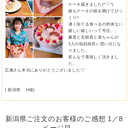
ケーキ届きました(^▽^)
娘もケーキの箱を開けてびっ
くり!!
凄く似てる食べるの勿体ない
嬉しい嬉しいって号泣。。
廉君と玄樹君と凛ちゃんの
3人の似顔絵良い思い出にな
りました。
皆んなで美味しく頂きまし
た。
広瀬さん本当にありがとうございました♡
( 新潟県 H様)
新潟県ご注文のお客様のご感想 1／8
ページ目