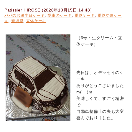
Patissier HIROSE
(
2020年10月15日 14:48
)
パパのお誕生日ケーキ
,
愛車のケーキ
,
乗物ケーキ
,
乗物立体ケー
キ
,
新潟県
,
立体ケーキ
（6号・生クリーム・立
体ケーキ）
先日は、オデッセイのケ
ーキ
ありがとうございました
m(__)m
美味しくて、すごく精密
で
自動車整備士の夫も大変
喜んでおりました。