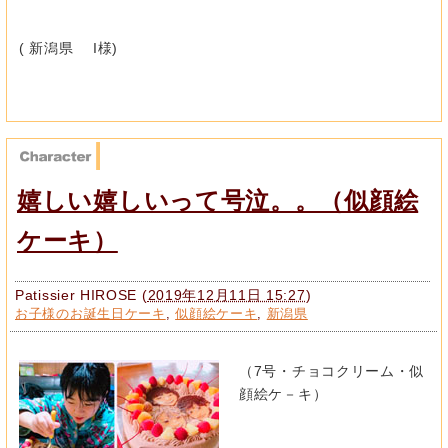
( 新潟県 I様)
嬉しい嬉しいって号泣。。（似顔絵
ケーキ）
Patissier HIROSE
(
2019年12月11日 15:27
)
お子様のお誕生日ケーキ
,
似顔絵ケーキ
,
新潟県
（7号・チョコクリーム・似
顔絵ケ－キ）