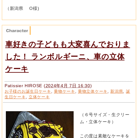
（新潟県 O様)
車好きの子どもも大変喜んでおりま
した！ ランボルギーニ、車の立体
ケーキ
Patissier HIROSE
(
2024年4月 7日 16:30
)
お子様のお誕生日ケーキ
,
乗物ケーキ
,
乗物立体ケーキ
,
新潟県
,
誕
生日ケーキ
,
立体ケーキ
（６号サイズ・生クリー
ム・立体ケーキ）
この度は素敵なケーキを