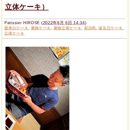
立体ケーキ）
Patissier HIROSE
(
2022年6月 6日 14:34
)
愛車のケーキ
,
乗物ケーキ
,
乗物立体ケーキ
,
新潟県
,
誕生日ケーキ
,
立体ケーキ