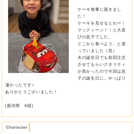
ケーキ無事に届きまし
た！
ケーキを見せるとわー！
マックィーン！！と大喜
びの息子でした。
どこから食べよう…と迷
っていました（笑）
夫の誕生日でも前回注文
させてもらいクオリティ
が高かったので今
回は息
子の誕生日に。やっぱり
凄かったです✨
ありがとうございました！
(新潟県 K様)