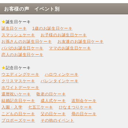
お客様の声 イベント別
★
誕生日ケーキ
誕生日ケーキ
1歳のお誕生日ケーキ
スマッシュケーキ
お子様のお誕生日ケーキ
お孫さんのお誕生日ケーキ
お友達のお誕生日ケーキ
パパのお誕生日ケーキ
ママのお誕生日ケーキ
恋人のお誕生日ケーキ
★
記念日ケーキ
ウエディングケーキ
ハロウィンケーキ
クリスマスケーキ
バレンタインケーキ
ホワイトデーケーキ
還暦祝いケーキ
敬老の日ケーキ
結婚記念日ケーキ
成人式ケーキ
送別会ケーキ
入園・入学
七五三ケーキ
ひなまつりケーキ
こどもの日ケーキ
父の日ケーキ
母の日ケーキ
プロポーズケーキ
その他のイベント