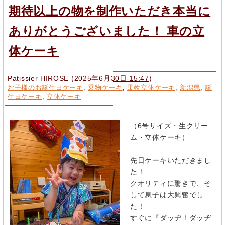
期待以上の物を制作いただき本当に
ありがとうございました！ 車の立
体ケーキ
Patissier HIROSE
(
2025年6月30日 15:47
)
お子様のお誕生日ケーキ
,
乗物ケーキ
,
乗物立体ケーキ
,
新潟県
,
誕
生日ケーキ
,
立体ケーキ
（6号サイズ・生クリー
ム・立体ケーキ）
先日ケーキいただきまし
た！
クオリティに驚きで、そ
して息子は大興奮でし
た！
すぐに『ダッヂ！ダッヂ