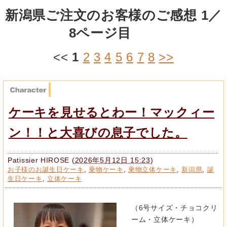
新潟県ご注文のお客様のご感想 1／
8ページ目
<<
1
2
3
4
5
6
7
8
>>
ケーキを見せるとわー！マックィー
ン！！と大喜びの息子でした。
Patissier HIROSE
(
2026年5月12日 15:23
)
お子様のお誕生日ケーキ
,
乗物ケーキ
,
乗物立体ケーキ
,
新潟県
,
誕
生日ケーキ
,
立体ケーキ
（6号サイズ・チョコクリ
ーム・立体ケーキ）