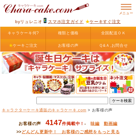
byリュレニオ
スマホ注文ガイド
★
ケーキすぐ注文
キャラケーキ何?
種類と価格
全国配送ＯＫ
★
ケーキご注文
お客様の声
Ｑ&Ａ,お問合せ
キャラクターケーキ通販のキャラケーキ.com
> お客様の声
4147
お客様の声
件掲載中！
-
味編
動画編
>>
どんどん更新中！ お客様のご感想をもっと見る