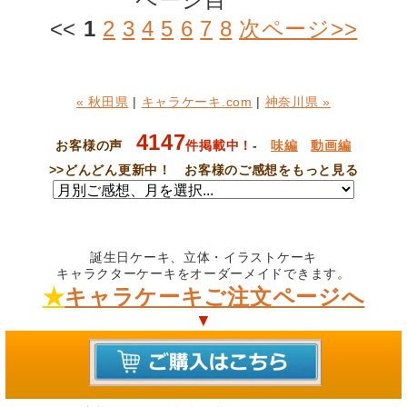
<<
1
2
3
4
5
6
7
8
次ページ>>
« 秋田県
|
キャラケーキ.com
|
神奈川県 »
4147
お客様の声
件掲載中！
-
味編
動画編
>>
どんどん更新中！ お客様のご感想をもっと見る
誕生日ケーキ、立体・イラストケーキ
キャラクターケーキをオーダーメイドできます。
★
キャラケーキご注文ページへ
▼