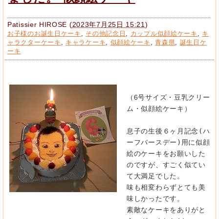
Patissier HIROSE
(
2023年7月25日 15:21
)
お子様のお誕生日ケーキ
,
その他記念日
,
カップル似顔絵ケーキ
,
キ
ャラクターケーキ
,
キャラケーキ
,
似顔絵ケーキ
,
青森県
,
誕生日ケ
ーキ
（6号サイズ・豆乳クリー
ム・似顔絵ケーキ）
息子の生後６ヶ月記念(ハ
ーフバースデー)
用に似顔
絵のケーキをお願いした
のですが、
すごく似てい
て大満足でした。
味も相変わらずとても美
味しかったです。
素敵なケーキをありがと