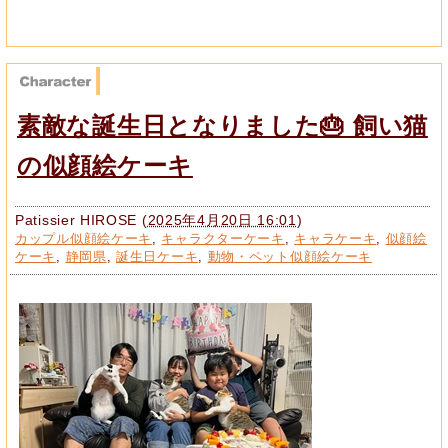
素敵な誕生日となりました🎂 飼い猫
の似顔絵ケーキ
Patissier HIROSE
(
2025年4月20日 16:01
)
カップル似顔絵ケーキ
,
キャラクターケーキ
,
キャラケーキ
,
似顔絵
ケーキ
,
静岡県
,
誕生日ケーキ
,
動物・ペット似顔絵ケーキ