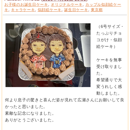
お子様のお誕生日ケーキ
,
オリジナルケーキ
,
カップル似顔絵ケー
キ
,
キャラケーキ
,
似顔絵ケーキ
,
誕生日ケーキ
,
東京都
（6号サイズ・
たっぷりチョ
コがけ・似顔
絵ケーキ）
ケーキを無事
受け取りまし
た。
希望通りで大
変うれしく感
動しました。
何より息子の驚きと喜んだ姿が見れて広瀬さんにお願いして良
かっ
た
と思いました。
素敵な記念になりました。
ありがとうございました。