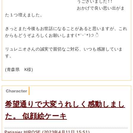
うございました!!
おかげで良い思い出がま
た１つ増えました。
きっとまた今後もお世話になることがあると思いますが、
これ
からもどうぞよろしくお願いします(*ˊᵕˋ*)੭ ੈ
リュレニオさんの誠実で親切なご対応、いつも感謝していま
す。
(青森県 K様)
希望通りで大変うれしく感動しまし
た。 似顔絵ケーキ
Patissier HIROSE
(
2023年4月11日 15:51
)