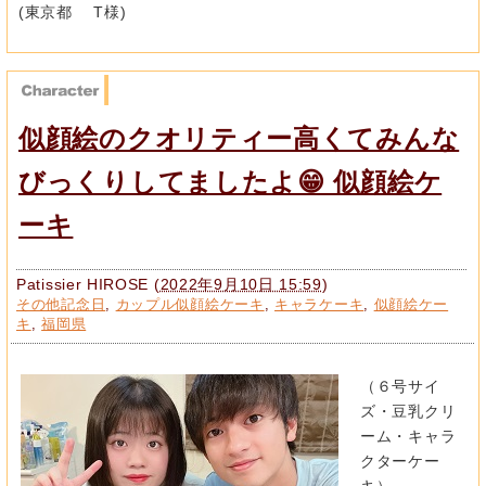
(東京都 T様)
似顔絵のクオリティー高くてみんな
びっくりしてましたよ😁 似顔絵ケ
ーキ
Patissier HIROSE
(
2022年9月10日 15:59
)
その他記念日
,
カップル似顔絵ケーキ
,
キャラケーキ
,
似顔絵ケー
キ
,
福岡県
（６号サイ
ズ・豆乳クリ
ーム・キャラ
クターケー
キ）