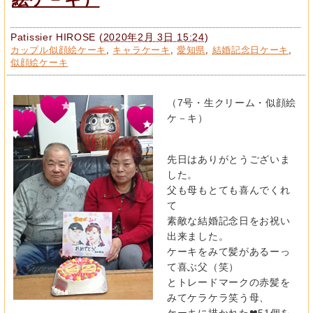
Patissier HIROSE
(
2020年2月 3日 15:24
)
カップル似顔絵ケーキ
,
キャラケーキ
,
愛知県
,
結婚記念日ケーキ
,
似顔絵ケーキ
（7号・生クリーム・似顔絵
ケ－キ）
先日はありがとうございま
した。
父も母もとても喜んでくれ
て
素敵な結婚記念日をお祝い
出来ました。
ケーキをみて髪があるーっ
て喜ぶ父（笑）
とトレードマークの赤髪を
みてケラケラ笑う母、
ケーキに描かれた❤51個を