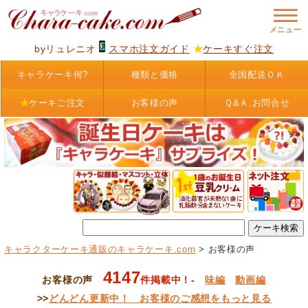
byリュレニオ
スマホ注文ガイド
★
ケーキすぐ注文
キャラケーキ何?
種類と価格
全国配送ＯＫ
★
ケーキご注文
お客様の声
Ｑ&Ａ,お問合せ
キャラクターケーキ通販のキャラケーキ.com
> お客様の声
4147
お客様の声
件掲載中！
-
味編
動画編
>>
どんどん更新中！ お客様のご感想をもっと見る