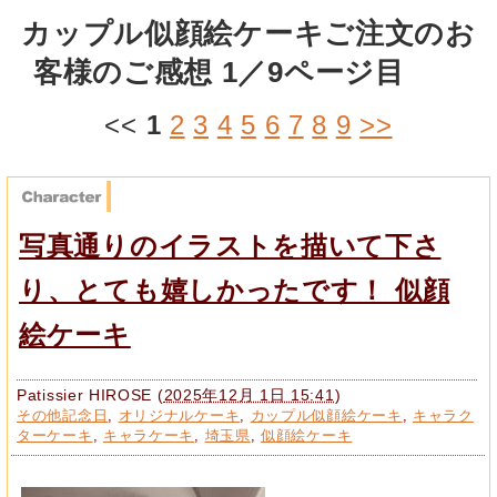
カップル似顔絵ケーキご注文のお
客様のご感想 1／9ページ目
<<
1
2
3
4
5
6
7
8
9
>>
写真通りのイラストを描いて下さ
り、とても嬉しかったです！ 似顔
絵ケーキ
Patissier HIROSE
(
2025年12月 1日 15:41
)
その他記念日
,
オリジナルケーキ
,
カップル似顔絵ケーキ
,
キャラク
ターケーキ
,
キャラケーキ
,
埼玉県
,
似顔絵ケーキ