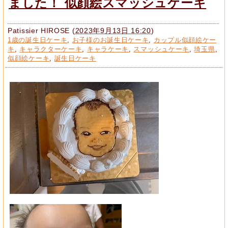
ました！ 似顔絵スマッシュケーキ
Patissier HIROSE
(
2023年9月13日 16:20
)
1歳の誕生日ケーキ
,
お子様のお誕生日ケーキ
,
カップル似顔絵ケー
キ
,
キャラクターケーキ
,
キャラケーキ
,
スマッシュケーキ
,
埼玉県
,
似顔絵ケーキ
,
誕生日ケーキ