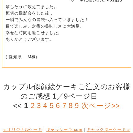
嬉しそうに数えてました。
恒例の撮影会をした後 、
一瞬でみんなの胃袋へ入っていきました！
目で楽しみ、定番の美味しさに大満足。
幸せな時間を過ごせました。
ありがとうございます。
( 愛知県 M様)
カップル似顔絵ケーキご注文のお客様
のご感想 1／9ページ目
<<
1
2
3
4
5
6
7
8
9
次ページ>>
« オリジナルケーキ
|
キャラケーキ.com
|
キャラクターケーキ »