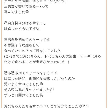
ケーキ見た瞬間、何も言っていないのに
三男君が書いてあるー♥️って
喜んでました😊
私自身切り分ける時すこし
躊躇したくらいです💦
三男自身初めてのケーキです
不思議そうな顔をして
食べていいの？って顔をしてました
(これまではお兄ちゃん、おねえちゃんの誕生日ケーキは見る
だけで食べることが出来なかったので。)
恐る恐る指でクリームをすくって
口にした瞬間、衝撃的な美味しさだったのか
勢いよく食べてました😊
その後は私が食べさせましたが
ずっと口開けてました笑
お兄ちゃんたちもすぐペロリと平らげてました😋🍴✨