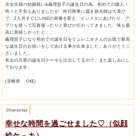
次女夫婦の結婚祝い&義理息子の誕生日の為、初めての購入！
色々と不安もありましたが、昨日無事に届き娘夫婦は大喜び
で、
2人共すぐにLINEの画像を変え、インスタにあげたり、
ア
プリを使って写真撮ったりと喜びが伝わってきました。
味も最
高に美味しかったと…。
義理息子になり初めての誕生日をリュレニオさんのお陰で最高
な誕
生日のお祝いをしてあげる事が出来ました。
ありがとうご
ざいました。
長女の旦那の誕生日ケーキも注文してるので、また楽しみにし
ております。
(宮崎県 O様)
幸せな時間を過ごせました♡（似顔
絵ケ－キ）