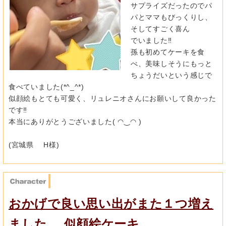
サプライズだったのでパ
パとママもびっくりし、
そしてすごく喜ん
でいました‼︎
孫も初めてケーキを食
べ、美味しそうにもっと
ちょうだいという感
じで
食べていました(*^_^*)
似顔絵もとても可愛く、リュレニオさんにお願いして良かった
です
‼︎
本当にありがとうございました( ◠‿◠ )
(宮城県 H様)
おかげで良い思い出がまた１つ増え
ました。 似顔絵ケーキ