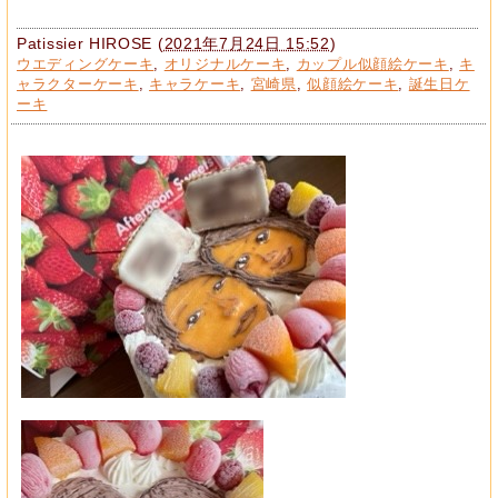
Patissier HIROSE
(
2021年7月24日 15:52
)
ウエディングケーキ
,
オリジナルケーキ
,
カップル似顔絵ケーキ
,
キ
ャラクターケーキ
,
キャラケーキ
,
宮崎県
,
似顔絵ケーキ
,
誕生日ケ
ーキ