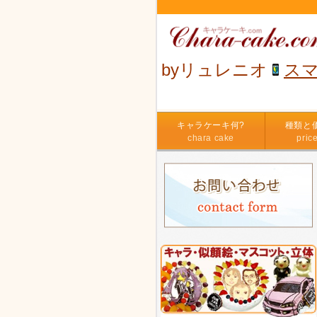
byリュレニオ
ス
キャラケーキ何?
種類と
chara cake
pric