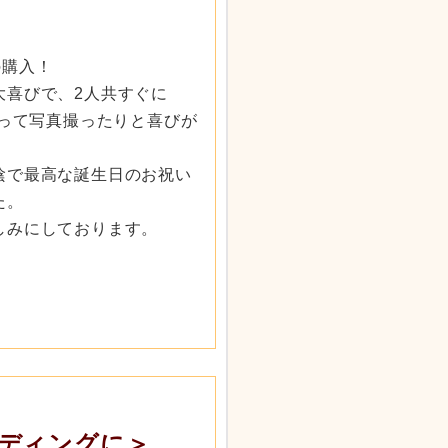
の購入！
大喜びで、
2人共すぐに
って写真撮ったりと喜びが
陰で最高な誕
生日のお祝い
た。
しみにしております。
エディングに＞