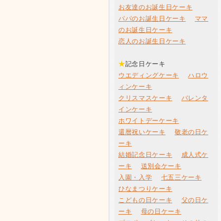
お友達のお誕生日ケーキ
パパのお誕生日ケーキ
ママ
のお誕生日ケーキ
恋人のお誕生日ケーキ
★
記念日ケーキ
ウエディングケーキ
ハロウ
ィンケーキ
クリスマスケーキ
バレンタ
インケーキ
ホワイトデーケーキ
還暦祝いケーキ
敬老の日ケ
ーキ
結婚記念日ケーキ
成人式ケ
ーキ
送別会ケーキ
入園・入学
七五三ケーキ
ひなまつりケーキ
こどもの日ケーキ
父の日ケ
ーキ
母の日ケーキ