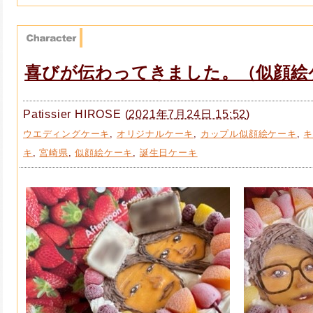
喜びが伝わってきました。（似顔絵
Patissier HIROSE
(
2021年7月24日 15:52
)
ウエディングケーキ
,
オリジナルケーキ
,
カップル似顔絵ケーキ
,
キ
,
宮崎県
,
似顔絵ケーキ
,
誕生日ケーキ