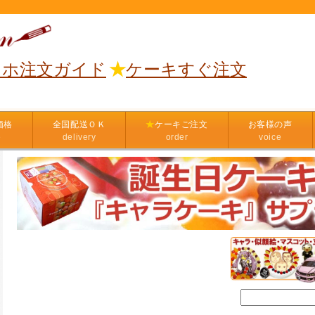
マホ注文ガイド
★
ケーキすぐ注文
価格
全国配送ＯＫ
★
ケーキご注文
お客様の声
e
delivery
order
voice