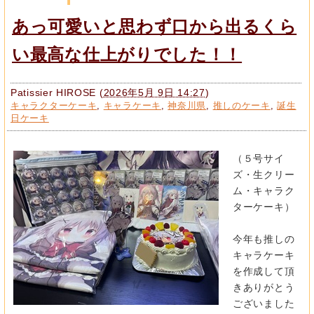
あっ可愛いと思わず口から出るくら
い最高な仕上がりでした！！
Patissier HIROSE
(
2026年5月 9日 14:27
)
キャラクターケーキ
,
キャラケーキ
,
神奈川県
,
推しのケーキ
,
誕生
日ケーキ
（５号サイ
ズ・生クリー
ム・キャラク
ターケーキ）
今年も推しの
キャラケーキ
を作成して頂
きありがとう
ございました