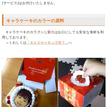
(サービス)はお付けいたしません。
キャラケーキのカラーの原料
キャラケーキの
カ
ラ
フ
ル
な
彩
色
はお口にしても安全な食材を利
用しております。
→くわしくは
「キャラケーキって何？」
へ