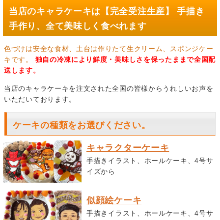
当店のキャラケーキは【完全受注生産】 手描き
手作り、全て美味しく食べれます
色づけは安全な食材、土台は作りたて生クリーム、スポンジケー
キです。
独自の冷凍により鮮度・美味しさを保ったままで全国配
送します。
当店のキャラケーキを注文された全国の皆様からうれしいお声を
いただいております。
ケーキの種類をお選びください。
キャラクターケーキ
手描きイラスト、ホールケーキ、4号サ
イズから
似顔絵ケーキ
手描きイラスト、ホールケーキ、4号サ