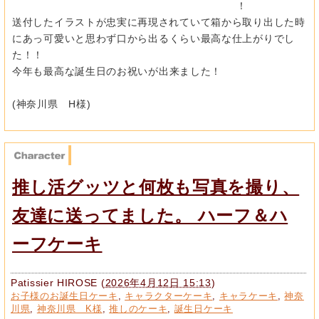
！
送付したイラストが忠実に再現されていて箱から取り出した時
に
あっ可愛いと思わず口から出るくらい最高な仕上がりでし
た！！
今
年も最高な誕生日のお祝いが出来ました！
(神奈川県 H様)
推し活グッツと何枚も写真を撮り、
友達に送ってました。 ハーフ＆ハ
ーフケーキ
Patissier HIROSE
(
2026年4月12日 15:13
)
お子様のお誕生日ケーキ
,
キャラクターケーキ
,
キャラケーキ
,
神奈
川県
,
神奈川県 K様
,
推しのケーキ
,
誕生日ケーキ