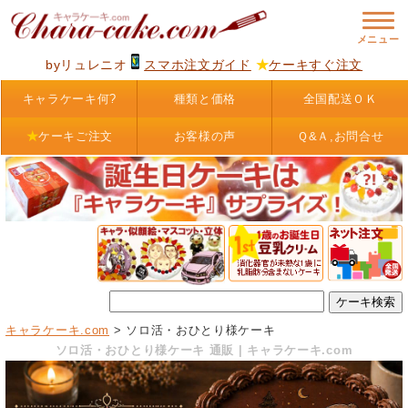
byリュレニオ
スマホ注文ガイド
★
ケーキすぐ注文
キャラケーキ何?
種類と価格
全国配送ＯＫ
★
ケーキご注文
お客様の声
Ｑ&Ａ,お問合せ
キャラケーキ.com
> ソロ活・おひとり様ケーキ
ソロ活・おひとり様ケーキ 通販 | キャラケーキ.com