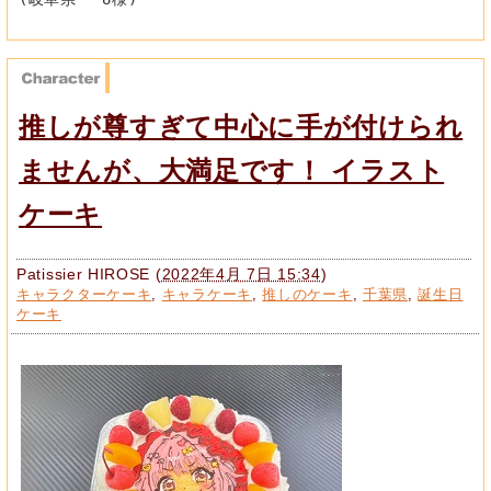
推しが尊すぎて中心に手が付けられ
ませんが、大満足です！ イラスト
ケーキ
Patissier HIROSE
(
2022年4月 7日 15:34
)
キャラクターケーキ
,
キャラケーキ
,
推しのケーキ
,
千葉県
,
誕生日
ケーキ