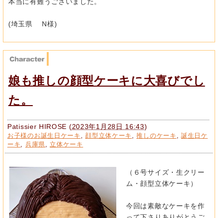
本当に有難うございました。
(埼玉県 N様)
娘も推しの顔型ケーキに大喜びでし
た。
Patissier HIROSE
(
2023年1月28日 16:43
)
お子様のお誕生日ケーキ
,
顔型立体ケーキ
,
推しのケーキ
,
誕生日ケ
ーキ
,
兵庫県
,
立体ケーキ
（６号サイズ・生クリー
ム・顔型立体ケーキ）
今回は素敵なケーキを作
って下さりありがとうご