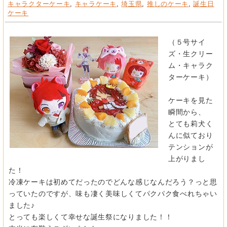
キャラクターケーキ
,
キャラケーキ
,
埼玉県
,
推しのケーキ
,
誕生日
ケーキ
（５号サイ
ズ・生クリー
ム・キャラク
ターケーキ）
ケーキを見た
瞬間から、
とても莉犬く
んに似ており
テンションが
上がりまし
た！
冷凍ケーキは初めてだったのでどんな感じなんだろう？
っと思
っていたのですが、
味も凄く美味しくてパクパク食べれちゃい
ました♪
とっても楽しくて幸せな誕生祭になりました！！