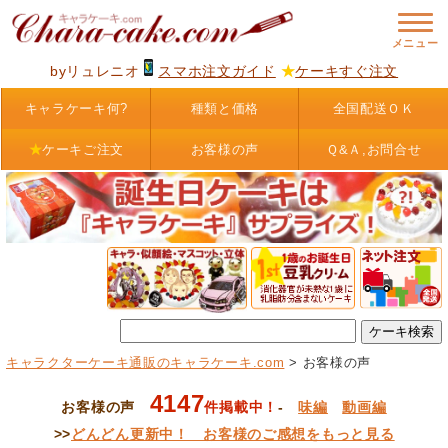
byリュレニオ
スマホ注文ガイド
★
ケーキすぐ注文
キャラケーキ何?
種類と価格
全国配送ＯＫ
★
ケーキご注文
お客様の声
Ｑ&Ａ,お問合せ
キャラクターケーキ通販のキャラケーキ.com
> お客様の声
4147
お客様の声
件掲載中！
-
味編
動画編
>>
どんどん更新中！ お客様のご感想をもっと見る