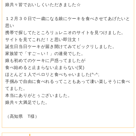
娘共々皆でおいしくいただきました☆
１２月３０日で一歳になる娘にケーキを食べさせてあげたいと
思い
携帯で探してたところリュレニオのサイトを見つけました。
サイトを見てこれだ！と思い即注文！
誕生日当日ケーキが届き開けてみてビックリしました。
家族皆で「すご～い！」の連発でした。
娘も初めてのケーキに戸惑ってましたが
食べ始めると止まらない止まらない(笑)
ほとんど１人でペロリと食べちゃいました(^-^;
手掴みで自由に食べれるってこともあって凄い楽しそうに食べ
てました。
本当にありがとぅございました。
娘共々大満足でした。
（高知県 T様）