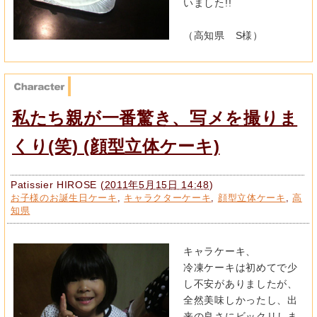
いました!!
（高知県 S様）
私たち親が一番驚き、写メを撮りま
くり(笑) (顔型立体ケーキ)
Patissier HIROSE
(
2011年5月15日 14:48
)
お子様のお誕生日ケーキ
,
キャラクターケーキ
,
顔型立体ケーキ
,
高
知県
キャラケーキ、
冷凍ケーキは初めてで少
し不安がありましたが、
全然美味しかったし、出
来の良さにビックリしま