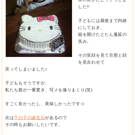
した!!
子どもには最後まで内緒
にしておき、
箱を開けたとたん蔓延の
笑み。
その笑顔を見て旦那と顔
を見合わせて
笑ってしまいました♪
子どももそうですが、
私たち親が一番驚き、写メを撮りまくり(笑)
すごく良かったし、美味しかったです☆
次は
下の子の誕生日
があるので
その時もお願いしたいです。