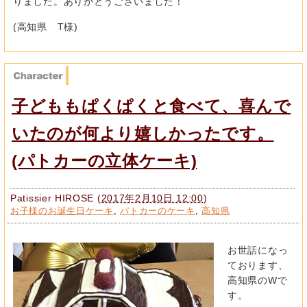
りました。ありがとうございました！
(高知県 T様)
子どももぱくぱくと食べて、喜んで
いたのが何より嬉しかったです。
(パトカーの立体ケーキ)
Patissier HIROSE
(
2017年2月10日 12:00
)
お子様のお誕生日ケーキ
,
パトカーのケーキ
,
高知県
お世話になっ
ております、
高知県のWで
す。