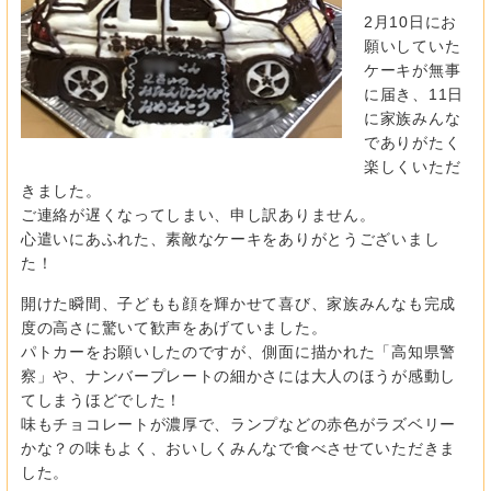
2月10日にお
願いしていた
ケーキが無事
に届き、11日
に家族みんな
でありがたく
楽しくいただ
きました。
ご連絡が遅くなってしまい、申し訳ありません。
心遣いにあふれた、素敵なケーキをありがとうございまし
た！
開けた瞬間、子どもも顔を輝かせて喜び、家族みんなも完成
度の高さに驚いて歓声をあげていました。
パトカーをお願いしたのですが、側面に描かれた「高知県警
察」や、ナンバープレートの細かさには大人のほうが感動し
てしまうほどでした！
味もチョコレートが濃厚で、ランプなどの赤色がラズベリー
かな？の味もよく、おいしくみんなで食べさせていただきま
した。