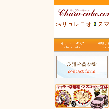
byリュレニオ
ス
キャラケーキ何?
種類と
chara cake
pric