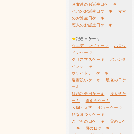
お友達のお誕生日ケーキ
パパのお誕生日ケーキ
ママ
のお誕生日ケーキ
恋人のお誕生日ケーキ
★
記念日ケーキ
ウエディングケーキ
ハロウ
ィンケーキ
クリスマスケーキ
バレンタ
インケーキ
ホワイトデーケーキ
還暦祝いケーキ
敬老の日ケ
ーキ
結婚記念日ケーキ
成人式ケ
ーキ
送別会ケーキ
入園・入学
七五三ケーキ
ひなまつりケーキ
こどもの日ケーキ
父の日ケ
ーキ
母の日ケーキ