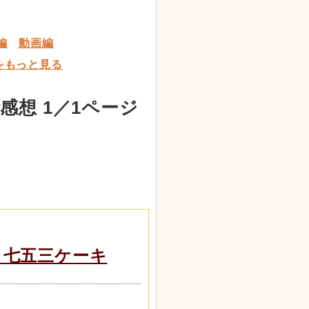
編
動画編
をもっと見る
想 1／1ページ
 七五三ケーキ