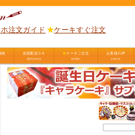
マホ注文ガイド
★
ケーキすぐ注文
価格
全国配送ＯＫ
★
ケーキご注文
お客様の声
e
delivery
order
voice