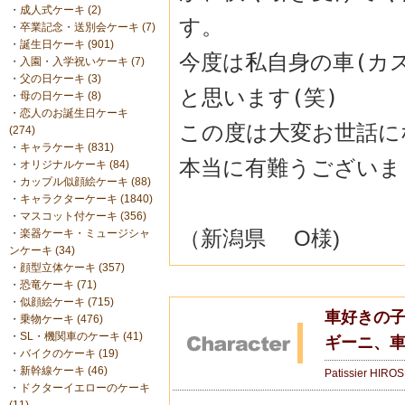
・
成人式ケーキ (2)
す。
・
卒業記念・送別会ケーキ (7)
・
誕生日ケーキ (901)
今度は私自身の車(カ
・
入園・入学祝いケーキ (7)
・
父の日ケーキ (3)
と思います(
笑)
・
母の日ケーキ (8)
・
恋人のお誕生日ケーキ
この度は大変お世話に
(274)
・
キャラケーキ (831)
本当に有難うございま
・
オリジナルケーキ (84)
・
カップル似顔絵ケーキ (88)
・
キャラクターケーキ (1840)
・
マスコット付ケーキ (356)
（新潟県 O様)
・
楽器ケーキ・ミュージシャ
ンケーキ (34)
・
顔型立体ケーキ (357)
・
恐竜ケーキ (71)
・
似顔絵ケーキ (715)
車好きの子
・
乗物ケーキ (476)
・
SL・機関車のケーキ (41)
ギーニ、
・
バイクのケーキ (19)
・
新幹線ケーキ (46)
Patissier HIRO
・
ドクターイエローのケーキ