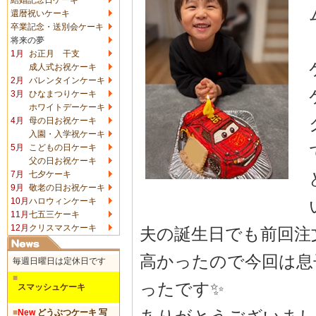
還暦祝いケーキ
卒業記念・送別会ケーキ
将来の夢
1月
お正月 干支
成人式お祝ケーキ
2月
バレンタインケーキ
3月
ひなまつりケーキ
ホワイトデーケーキ
4月
母の日お祝ケーキ
入園・入学祝ケーキ
5月
こどもの日ケーキ
父の日お祝ケーキ
7月
七夕ケーキ
9月
敬老の日お祝ケーキ
10月
ハロウィンケーキ
11月
七五三ケーキ
12月
クリスマスケーキ
夫の誕生日でも前回注
高かったので今
回は息
毎週日曜日は定休日です
■
ったです✨
スマッシュケーキ
■
New
どうぶつケーキ 写