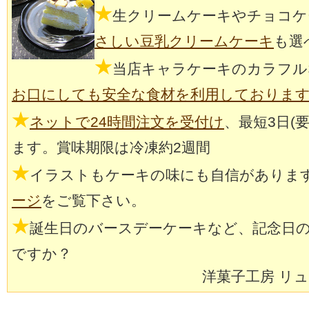
★
生クリームケーキやチョコケ
さしい豆乳クリームケーキ
も選
★
当店キャラケーキのカラフル
お口にしても安全な食材を利用しておりま
★
ネットで24時間注文を受付け
、最短3日(
ます。賞味期限は冷凍約2週間
★
イラストもケーキの味にも自信がありま
ージ
をご覧下さい。
★
誕生日のバースデーケーキなど、記念日
ですか？
洋菓子工房 リ