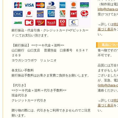
（制作前は電
info@chara-c
受けつけてお
→詳しくは
特
基づく表示
を
銀行振込・代金引換・クレジットカード•デビットカー
い。
ド にてお支払い頂けます。
返品につい
【銀行振込】 <<ケーキ代金＋送料>>
食べ物ですの
山口銀行 山口支店 普通預金 口座番号 ６５４７
不可です。
２６９
ヨウガシコウボウ リュ レニオ
品質には万全
ますがもしも
各支払い手数料
ございました
銀行振込手数料はお客さま実費ご負担をお願いします。
が、至急、電
(
info@chara-
【代引き】
連絡ください
<<ケーキ代金＋送料＋代引き手数料>>
現金代引き
→詳しくは
特
クレジットカード代引き
基づく表示
を
い。
贈り物の際には、代引きをご利用できませんのでご注意
願います。