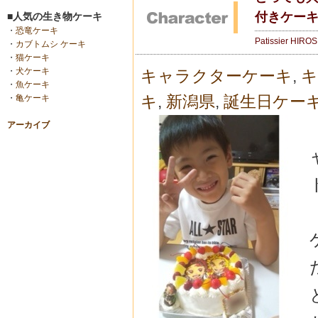
付きケー
■人気の生き物ケーキ
・
恐竜ケーキ
Patissier HIRO
・
カブトムシ ケーキ
・
猫ケーキ
・
犬ケーキ
キャラクターケーキ
,
キ
・
魚ケーキ
キ
,
新潟県
,
誕生日ケー
・
亀ケーキ
アーカイブ