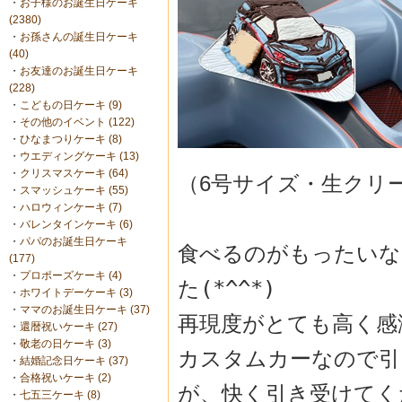
・
お子様のお誕生日ケーキ
(2380)
・
お孫さんの誕生日ケーキ
(40)
・
お友達のお誕生日ケーキ
(228)
・
こどもの日ケーキ (9)
・
その他のイベント (122)
・
ひなまつりケーキ (8)
・
ウエディングケーキ (13)
・
クリスマスケーキ (64)
（6号サイズ・生クリ
・
スマッシュケーキ (55)
・
ハロウィンケーキ (7)
・
バレンタインケーキ (6)
・
パパのお誕生日ケーキ
食べるのがもったいな
(177)
・
プロポーズケーキ (4)
た(*^^*)
・
ホワイトデーケーキ (3)
・
ママのお誕生日ケーキ (37)
再現度がとても高く感
・
還暦祝いケーキ (27)
・
敬老の日ケーキ (3)
カスタムカーなので引
・
結婚記念日ケーキ (37)
・
合格祝いケーキ (2)
が、
快く引き受けてく
・
七五三ケーキ (8)