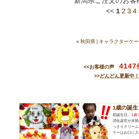
新潟県ご注文のお客
<<
1
2
3
4
« 秋田県
|
キャラクターケー
4147
<<お客様の声
>>
どんどん更新中
1歳の誕
初誕生日、
1歳
消化器官が未熟
っさりクリーム
ラーはお口に入