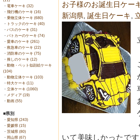
(11)
お子様のお誕生日ケー
・
電車ケーキ (32)
・
飛行機のケーキ (16)
新潟県
,
誕生日ケーキ
,
・
乗物立体ケーキ (680)
・
トラックのケーキ (40)
・
バスのケーキ (31)
・
パトカーのケーキ (74)
・
愛車のケーキ (261)
・
救急車のケーキ (22)
・
消防車のケーキ (75)
・
推しのケーキ (12)
・
動物・ペット似顔絵ケーキ
(104)
・
動物立体ケーキ (103)
・
特大ケーキ (11)
・
立体ケーキ (1060)
・
メディア (19)
・
動画 (55)
■県別
・
愛知県 (243)
・
愛媛県 (15)
・
茨城県 (80)
いて美味し
かったです
・
岡山県 (67)