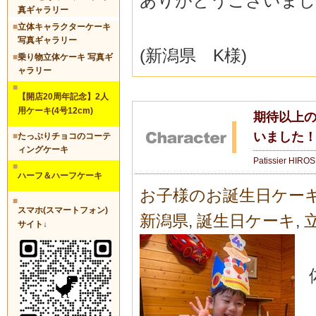
ありがとうございまし
真ギャラリー
■
立体キャラクターケーキ
写真ギャラリー
(新潟県 K様)
■
乗り物立体ケーキ 写真ギ
ャラリー
■
【開店20周年記念】2人
用ケーキ(4号12cm)
期待以上
いました！
■
たっぷりチョコのコーテ
ィングケーキ
Patissier HIRO
■
ハーフ＆ハーフケーキ
お子様のお誕生日ケー
■
スマホ(スマートフォン)
新潟県
,
誕生日ケーキ
,
サイト↓