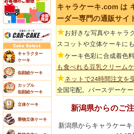
キャラケーキ.com は
ーダー専門の通販サイ
★
お好きな写真やキャラ
スコットや立体ケーキに
★
キャラクター
ケーキ色彩に合成着色
ケーキ
も食べれる豆乳クリーム
似顔絵ケーキ
★
ネットで24時間注文を
カップル
全国宅配。バースデーケー
似顔絵ケーキ
立体ケーキ
新潟県からのご
乗物立体ケーキ
新潟県からキャラケーキ