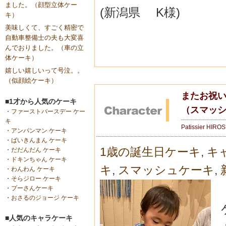
ました。（顔型立体ケー
(新潟県 K様)
キ）
美味しくて、すごく精密で
自動車整備士の夫も大変喜
んでおりました。（車の立
体ケーキ）
嬉しい嬉しいって号泣。。
（似顔絵ケーキ）
またお祝
■1才から人気のケーキ
（スマッ
・
ファーストバースデー ケー
キ
Patissier HIRO
・
アンパンマン ケーキ
・
ばいきんまん ケーキ
1歳の誕生日ケーキ
,
キ
・
だだんだん ケーキ
・
ドキンちゃん ケーキ
キ
,
スマッシュケーキ
,
・
わんわん ケーキ
・
そらジロー ケーキ
・
プーさんケーキ
・
おさるのジョージ ケーキ
■人気のキャラケーキ