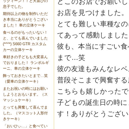
どこのお店でお願いし
ックィーン！！と大喜びの
息子でした。
お店を見つけました。
期待以上の物を制作いただ
き本当にありがとうござい
とても難しい車種なの
ました！ 車の立体ケーキ
食べるのがもったいない！
てあって感動しました
と、とても喜んでいました
(*^^*) S660 GTR カスタム
彼も、本当にすごい食
カーの立体ケーキ
まで…笑
車好きの子どもも大変喜ん
でおりました！ ランボルギ
彼の友達もみんなレベ
ーニ、車の立体ケーキ
飾っておきたいとまで…笑
普段そこまで興奮する
（愛車の立体ケーキ）
またお祝いの時にはお願い
こちらも嬉しかったです(
しようとおもいます。（ス
マッシュケーキ）
子どもの誕生日の時に
とっても興奮して喜んでま
す！ありがとうござい
した。（マスコット人形付
きケーキ）
「おいひぃ...」と食べてい