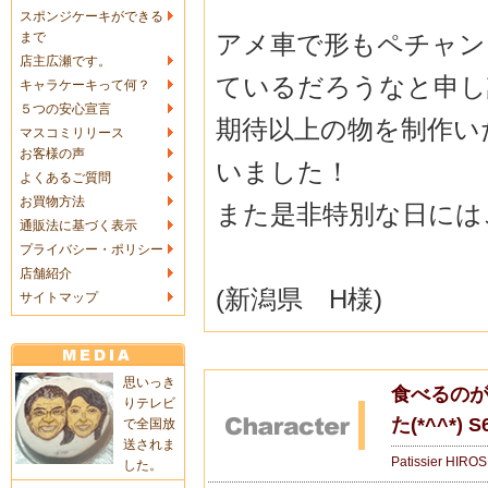
スポンジケーキができる
アメ車で形もペチャン
まで
店主広瀬です。
ているだろうなと申し
キャラケーキって何？
５つの安心宣言
期待以上の物を制作い
マスコミリリース
お客様の声
いました！
よくあるご質問
お買物方法
また是非特別な日には
通販法に基づく表示
プライバシー・ポリシー
店舗紹介
(新潟県 H様)
サイトマップ
思いっき
食べるの
りテレビ
た(*^^*
で全国放
送されま
Patissier HIRO
した。