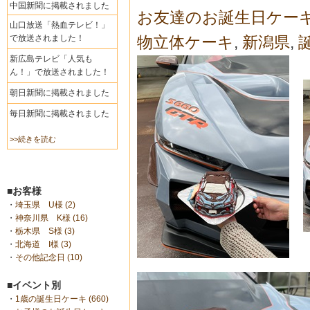
中国新聞に掲載されました
お友達のお誕生日ケー
山口放送「熱血テレビ！」
で放送されました！
物立体ケーキ
,
新潟県
,
新広島テレビ「人気も
ん！」で放送されました！
朝日新聞に掲載されました
毎日新聞に掲載されました
>>続きを読む
■お客様
・
埼玉県 U様 (2)
・
神奈川県 K様 (16)
・
栃木県 S様 (3)
・
北海道 I様 (3)
・
その他記念日 (10)
■イベント別
・
1歳の誕生日ケーキ (660)