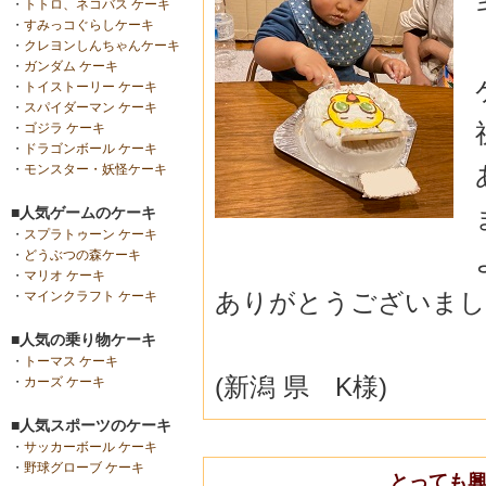
・
トトロ、ネコバス ケーキ
・
すみっコぐらしケーキ
・
クレヨンしんちゃんケーキ
・
ガンダム ケーキ
・
トイストーリー ケーキ
・
スパイダーマン ケーキ
・
ゴジラ ケーキ
・
ドラゴンボール ケーキ
・
モンスター・妖怪ケーキ
■人気ゲームのケーキ
・
スプラトゥーン ケーキ
・
どうぶつの森ケーキ
・
マリオ ケーキ
ありがとうございました(
・
マインクラフト ケーキ
■人気の乗り物ケーキ
・
トーマス ケーキ
(新潟 県 K様)
・
カーズ ケーキ
■人気スポーツのケーキ
・
サッカーボール ケーキ
・
野球グローブ ケーキ
とっても