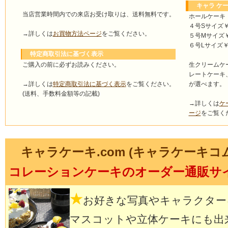
キャラ ケー
当店営業時間内での来店お受け取りは、送料無料です。
ホールケーキ
４号Sサイズ￥4
→詳しくは
お買物方法ページ
をご覧ください。
５号Mサイズ￥4
６号Lサイズ￥5
特定商取引法に基づく表示
ご購入の前に必ずお読みください。
生クリームケ
レートケーキ
→詳しくは
特定商取引法に基づく表示
をご覧ください。
が選べます。
(送料、手数料金額等の記載)
→詳しくは
ケ
ージ
をご覧く
キャラケーキ.com (キャラケーキコ
コレーションケーキのオーダー通販サ
★
お好きな写真やキャラクター
マスコットや立体ケーキにも出