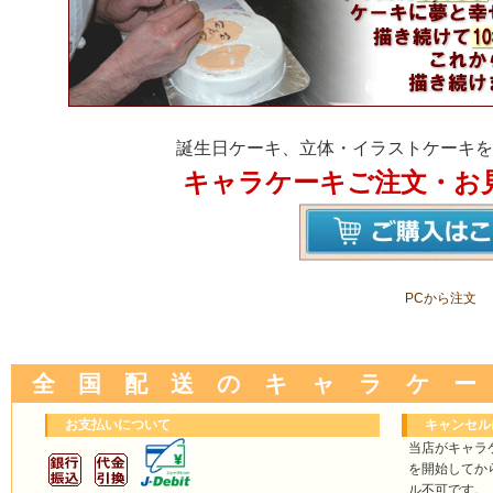
誕生日ケーキ、立体・イラストケーキを
キャラケーキご注文・お
PCから注文
全 国 配 送 の キ ャ ラ ケ ー
お支払いについて
キャンセル
当店がキャラ
を開始してか
ル不可です。