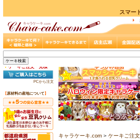
スマー
▼
ケーキご注文・見積
PCから注文
【
原材料の産地について
】
キャラケーキ.com
>
ケーキご注文