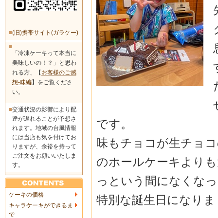
■
(旧)携帯サイト(ガラケー)
■
「冷凍ケーキって本当に
美味しいの！？」と思わ
れる方、【
お客様のご感
想-味編
】をご覧くださ
い。
■
交通状況の影響により配
達が遅れることが予想さ
です。
れます。地域の台風情報
には当店も気を付けてお
味もチョコが生チョコ
りますが、余裕を持って
ご注文をお願いいたしま
のホールケーキよりも
す。
っという
間になくなっ
ケーキの価格
特別な誕生日になりま
キャラケーキができるま
で