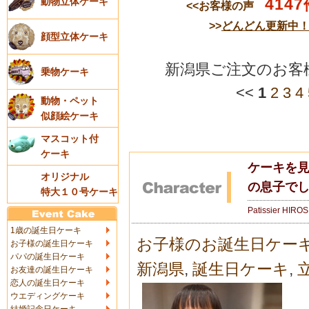
4147
動物立体ケーキ
<<お客様の声
>>
どんどん更新中
顔型立体ケーキ
新潟県ご注文のお客
乗物ケーキ
<<
1
2
3
4
動物・ペット
似顔絵ケーキ
マスコット付
ケーキ
ケーキを
オリジナル
の息子で
特大１０号ケーキ
Patissier HIRO
1歳の誕生日ケーキ
お子様のお誕生日ケー
お子様の誕生日ケーキ
パパの誕生日ケーキ
新潟県
,
誕生日ケーキ
,
お友達の誕生日ケーキ
恋人の誕生日ケーキ
ウエディングケーキ
結婚記念日ケーキ