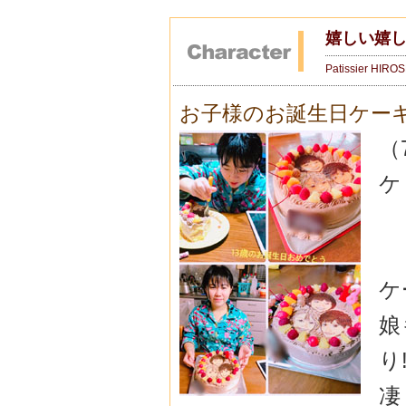
嬉しい嬉
Patissier HIRO
お子様のお誕生日ケー
（
ケ
ケ
娘
り!
凄