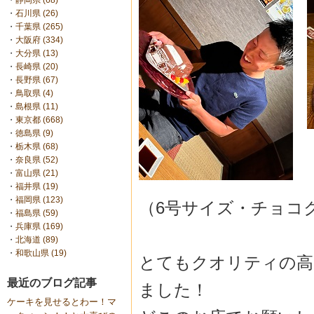
・
静岡県 (68)
・
石川県 (26)
・
千葉県 (265)
・
大阪府 (334)
・
大分県 (13)
・
長崎県 (20)
・
長野県 (67)
・
鳥取県 (4)
・
島根県 (11)
・
東京都 (668)
・
徳島県 (9)
・
栃木県 (68)
・
奈良県 (52)
・
富山県 (21)
・
福井県 (19)
・
福岡県 (123)
（6号サイズ・チョコ
・
福島県 (59)
・
兵庫県 (169)
・
北海道 (89)
・
和歌山県 (19)
とてもクオリティの高
最近のブログ記事
ました！
ケーキを見せるとわー！マ