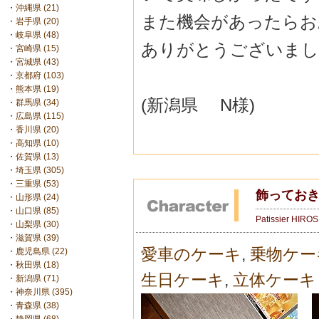
・
沖縄県 (21)
また機会があったらお
・
岩手県 (20)
・
岐阜県 (48)
ありがとうございまし
・
宮崎県 (15)
・
宮城県 (43)
・
京都府 (103)
・
熊本県 (19)
(新潟県 N様)
・
群馬県 (34)
・
広島県 (115)
・
香川県 (20)
・
高知県 (10)
・
佐賀県 (13)
・
埼玉県 (305)
・
三重県 (53)
飾ってお
・
山形県 (24)
・
山口県 (85)
Patissier HIRO
・
山梨県 (30)
・
滋賀県 (39)
愛車のケーキ
,
乗物ケー
・
鹿児島県 (22)
・
秋田県 (18)
生日ケーキ
,
立体ケーキ
・
新潟県 (71)
・
神奈川県 (395)
・
青森県 (38)