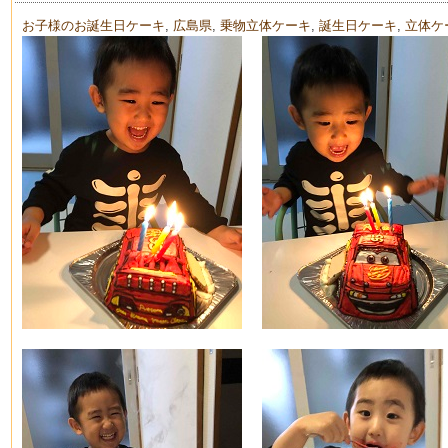
お子様のお誕生日ケーキ
,
広島県
,
乗物立体ケーキ
,
誕生日ケーキ
,
立体ケ