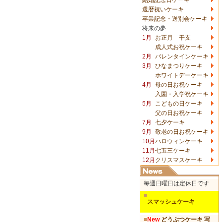
還暦祝いケーキ
卒業記念・送別会ケーキ
将来の夢
1月
お正月 干支
成人式お祝ケーキ
2月
バレンタインケーキ
3月
ひなまつりケーキ
ホワイトデーケーキ
4月
母の日お祝ケーキ
入園・入学祝ケーキ
5月
こどもの日ケーキ
父の日お祝ケーキ
7月
七夕ケーキ
9月
敬老の日お祝ケーキ
10月
ハロウィンケーキ
11月
七五三ケーキ
12月
クリスマスケーキ
毎週日曜日は定休日です
■
スマッシュケーキ
■
New
どうぶつケーキ 写