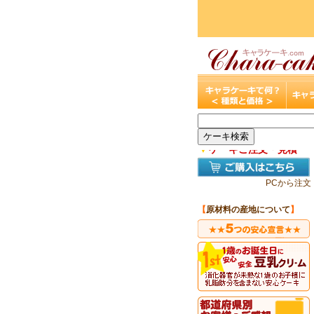
▼
ケーキご注文・見積
PCから注文
【
原材料の産地について
】