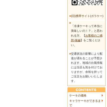
■
(旧)携帯サイト(ガラケー)
■
「冷凍ケーキって本当に
美味しいの！？」と思わ
れる方、【
お客様のご感
想-味編
】をご覧くださ
い。
■
交通状況の影響により配
達が遅れることが予想さ
れます。地域の台風情報
には当店も気を付けてお
りますが、余裕を持って
ご注文をお願いいたしま
す。
ケーキの価格
キャラケーキができるま
で