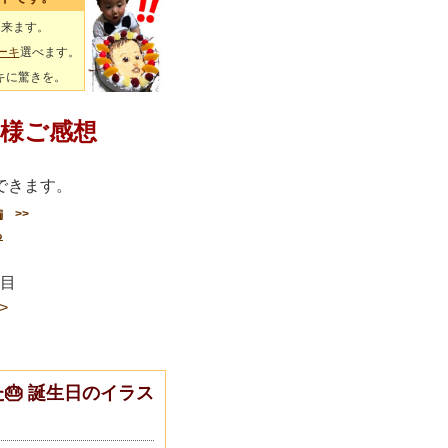
出来ます。
ーキ
選べます。
キに驚きを。
様ご感想
できます。
編
>>
る
ージ目
>
🎂 誕生日のイラス