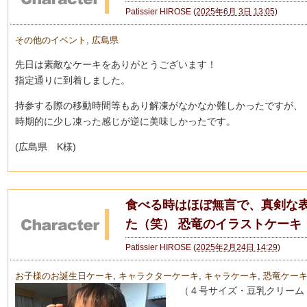
Patissier HIROSE
(
2025年6月 3日 13:05
)
その他のイベント
,
広島県
先日は素敵なケーキをありがとうございます！
指定通りに到着しました。
持参する際の移動時間等もあり解凍がなかなか難しかったですが、
時期的に少し凍った感じが逆に美味しかったです。
(広島県 K様)
食べる時はほぼ無言で、真剣な
た（笑） 恐竜のイラストケーキ
Patissier HIROSE
(
2025年2月24日 14:29
)
お子様のお誕生日ケーキ
,
キャラクターケーキ
,
キャラケーキ
,
恐竜ケー
（４号サイズ・豆乳クリーム