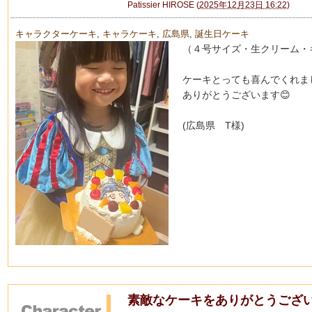
Patissier HIROSE
(
2025年12月23日 16:22
)
キャラクターケーキ
,
キャラケーキ
,
広島県
,
誕生日ケーキ
（４号サイズ・生クリーム・
ケーキとっても喜んでくれまし
ありがとうございます😊
(広島県 T様)
素敵なケーキをありがとうござ