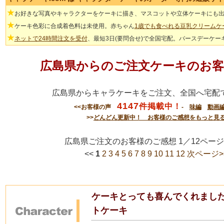
★
お好きな写真やキャラクターをケーキに描き、マスコットや立体ケーキにも
★
ケーキ色彩に合成着色料は未使用。赤ちゃん
1歳でも食べれる豆乳クリームケ
★
ネットで24時間注文を受付
、最短3日(要問合せ)で全国宅配。バースデーケー
広島県からのご注文ケーキのお客
広島県からキャラケーキをご注文、全国へ宅配
4147
件掲載中！
<<お客様の声
-
味編
動画
>>
どんどん更新中！ お客様のご感想をもっと見
広島県ご注文のお客様のご感想 1／12ペ
<<
1
2
3
4
5
6
7
8
9
10
11
12
次ページ>
ケーキとっても喜んでくれました
トケーキ