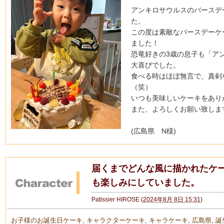
アンキロサウルスのバースデ
た。
この度は素敵なバースデーケ
ました！
恐竜好きの3歳の息子も「ア
大喜びでした。
食べる時はほぼ無言で、真剣
（笑）
いつも美味しいケーキをあり
また、よろしくお願い致しま
(広島県 N様)
届くまでどんな風に描かれたケ
も楽しみにしていました。
Patissier HIROSE
(
2024年8月 8日 15:31
)
お子様のお誕生日ケーキ
,
キャラクターケーキ
,
キャラケーキ
,
広島県
,
誕