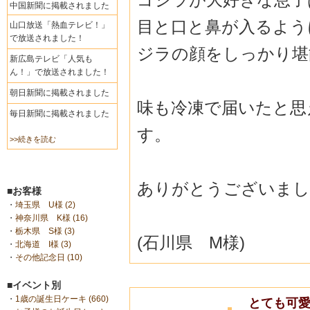
中国新聞に掲載されました
目と口と鼻が入るよう
山口放送「熱血テレビ！」
で放送されました！
ジラの顔をしっかり堪
新広島テレビ「人気も
ん！」で放送されました！
朝日新聞に掲載されました
味も冷凍で届いたと思
毎日新聞に掲載されました
す。
>>続きを読む
ありがとうございまし
■お客様
・
埼玉県 U様 (2)
・
神奈川県 K様 (16)
・
栃木県 S様 (3)
(石川県 M様)
・
北海道 I様 (3)
・
その他記念日 (10)
■イベント別
・
1歳の誕生日ケーキ (660)
とても可愛