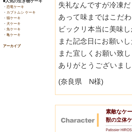
■人気の生き物ケーキ
失礼なんですが冷凍だ
・
恐竜ケーキ
・
カブトムシ ケーキ
あって味までは
こだわ
・
猫ケーキ
・
犬ケーキ
ビックリ本当に美味し
・
魚ケーキ
・
亀ケーキ
また記念日にお願いし
アーカイブ
また宜しくお願
い致し
ありがとうございまし
(奈良県 N様)
素敵なケー
獣の立体
Patissier HIRO