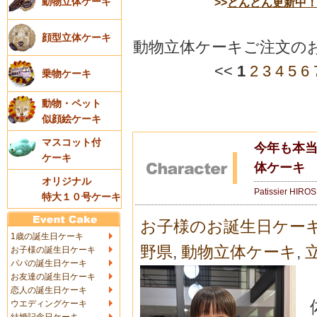
>>
どんどん更新中
動物立体ケーキ
顔型立体ケーキ
動物立体ケーキご注文の
<<
1
2
3
4
5
6
乗物ケーキ
動物・ペット
似顔絵ケーキ
マスコット付
今年も本当
ケーキ
体ケーキ
オリジナル
Patissier HIRO
特大１０号ケーキ
お子様のお誕生日ケー
1歳の誕生日ケーキ
野県
,
動物立体ケーキ
,
お子様の誕生日ケーキ
パパの誕生日ケーキ
お友達の誕生日ケーキ
恋人の誕生日ケーキ
ウエディングケーキ
結婚記念日ケーキ