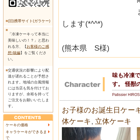
■
(旧)携帯サイト(ガラケー)
します(*^^*)
■
「冷凍ケーキって本当に
美味しいの！？」と思わ
(熊本県 S様)
れる方、【
お客様のご感
想-味編
】をご覧くださ
い。
■
交通状況の影響により配
味も冷凍
達が遅れることが予想さ
れます。地域の台風情報
す。 怪獣
には当店も気を付けてお
りますが、余裕を持って
Patissier HIRO
ご注文をお願いいたしま
す。
お子様のお誕生日ケー
体ケーキ
,
立体ケーキ
ケーキの価格
キャラケーキができるま
で