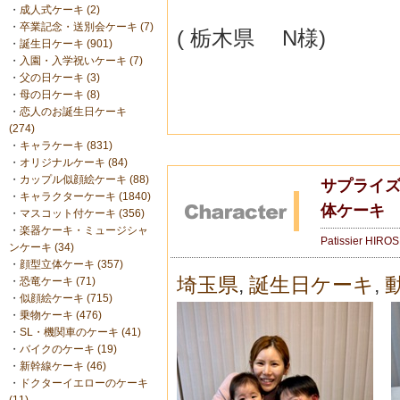
・
成人式ケーキ (2)
・
卒業記念・送別会ケーキ (7)
( 栃木県 N様)
・
誕生日ケーキ (901)
・
入園・入学祝いケーキ (7)
・
父の日ケーキ (3)
・
母の日ケーキ (8)
・
恋人のお誕生日ケーキ
(274)
・
キャラケーキ (831)
・
オリジナルケーキ (84)
・
カップル似顔絵ケーキ (88)
サプライズ
・
キャラクターケーキ (1840)
体ケーキ
・
マスコット付ケーキ (356)
・
楽器ケーキ・ミュージシャ
Patissier HIRO
ンケーキ (34)
・
顔型立体ケーキ (357)
埼玉県
,
誕生日ケーキ
,
・
恐竜ケーキ (71)
・
似顔絵ケーキ (715)
・
乗物ケーキ (476)
・
SL・機関車のケーキ (41)
・
バイクのケーキ (19)
・
新幹線ケーキ (46)
・
ドクターイエローのケーキ