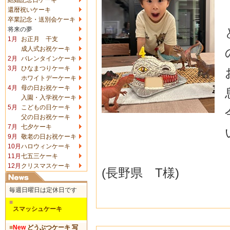
還暦祝いケーキ
卒業記念・送別会ケーキ
将来の夢
1月
お正月 干支
成人式お祝ケーキ
2月
バレンタインケーキ
3月
ひなまつりケーキ
ホワイトデーケーキ
4月
母の日お祝ケーキ
入園・入学祝ケーキ
5月
こどもの日ケーキ
父の日お祝ケーキ
7月
七夕ケーキ
9月
敬老の日お祝ケーキ
10月
ハロウィンケーキ
11月
七五三ケーキ
12月
クリスマスケーキ
(長野県 T様)
毎週日曜日は定休日です
■
スマッシュケーキ
■
New
どうぶつケーキ 写