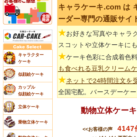
キャラケーキ.com は
ーダー専門の通販サイ
★
お好きな写真やキャラ
スコットや立体ケーキに
★
キャラクター
ケーキ色彩に合成着色
ケーキ
も食べれる豆乳クリーム
似顔絵ケーキ
★
ネットで24時間注文を
カップル
全国宅配。バースデーケー
似顔絵ケーキ
立体ケーキ
動物立体ケー
乗物立体ケーキ
4147
<<お客様の声