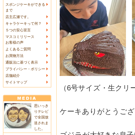
スポンジケーキができる
まで
店主広瀬です。
キャラケーキって何？
５つの安心宣言
マスコミリリース
お客様の声
よくあるご質問
お買物方法
通販法に基づく表示
プライバシー・ポリシー
店舗紹介
サイトマップ
（6号サイズ・生クリ
思いっき
ケーキありがとうござ
りテレビ
で全国放
送されま
した。
ゴジラが大好きな息子