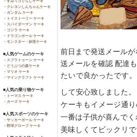
・
すみっコぐらしケーキ
・
クレヨンしんちゃんケーキ
・
ガンダム ケーキ
・
トイストーリー ケーキ
・
スパイダーマン ケーキ
・
ゴジラ ケーキ
・
ドラゴンボール ケーキ
・
モンスター・妖怪ケーキ
前日まで発送メールが
■人気ゲームのケーキ
・
スプラトゥーン ケーキ
送メールを確認 配達
・
どうぶつの森ケーキ
・
マリオ ケーキ
たいで良かったです。
・
マインクラフト ケーキ
■人気の乗り物ケーキ
して安心致しました。
・
トーマス ケーキ
・
カーズ ケーキ
ケーキもイメージ通り
■人気スポーツのケーキ
一番は子供が喜んでく
・
サッカーボール ケーキ
・
野球グローブ ケーキ
美味しくてビックリで