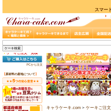
スマー
▼
ケーキご注文・見積
PCから注文
【
原材料の産地について
】
キャラケーキ.com
>
ケーキご注文