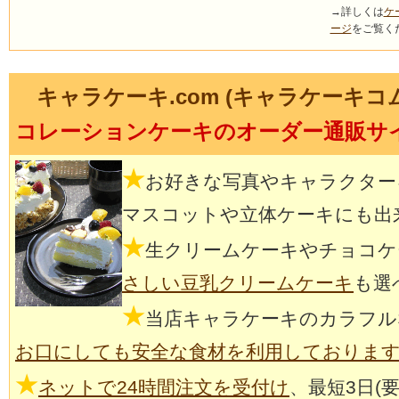
→詳しくは
ケ
ージ
をご覧く
キャラケーキ.com (キャラケーキコ
コレーションケーキのオーダー通販サ
★
お好きな写真やキャラクター
マスコットや立体ケーキにも出
★
生クリームケーキやチョコケ
さしい豆乳クリームケーキ
も選
★
当店キャラケーキのカラフル
お口にしても安全な食材を利用しておりま
★
ネットで24時間注文を受付け
、最短3日(