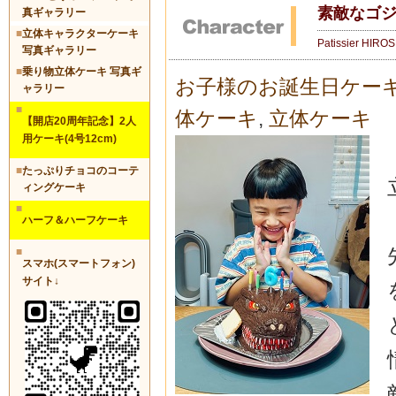
素敵なゴ
真ギャラリー
■
立体キャラクターケーキ
Patissier HIRO
写真ギャラリー
■
乗り物立体ケーキ 写真ギ
お子様のお誕生日ケー
ャラリー
■
体ケーキ
,
立体ケーキ
【開店20周年記念】2人
用ケーキ(4号12cm)
■
たっぷりチョコのコーテ
ィングケーキ
■
ハーフ＆ハーフケーキ
■
スマホ(スマートフォン)
サイト↓