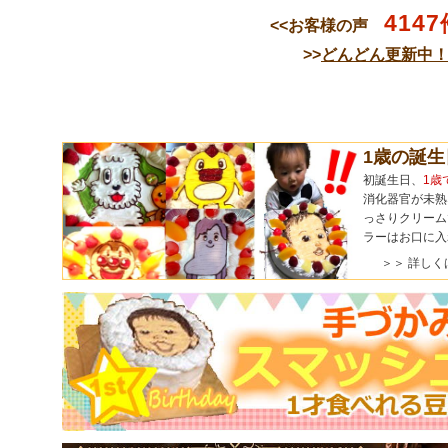
4147
<<お客様の声
>>
どんどん更新中
1歳の誕
初誕生日、
1歳
消化器官が未熟
っさりクリーム
ラーはお口に入
＞＞ 詳しく