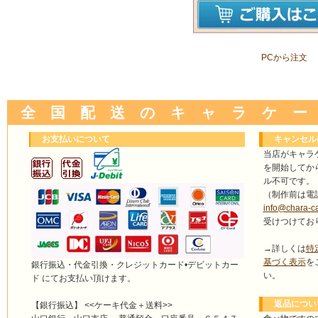
PCから注文
全 国 配 送 の キ ャ ラ ケ ー
お支払いについて
キャンセル
当店がキャラ
を開始してか
ル不可です。
（制作前は電
info@chara-c
受けつけてお
→詳しくは
特
基づく表示
を
銀行振込・代金引換・クレジットカード•デビットカー
い。
ド にてお支払い頂けます。
返品につい
【銀行振込】 <<ケーキ代金＋送料>>