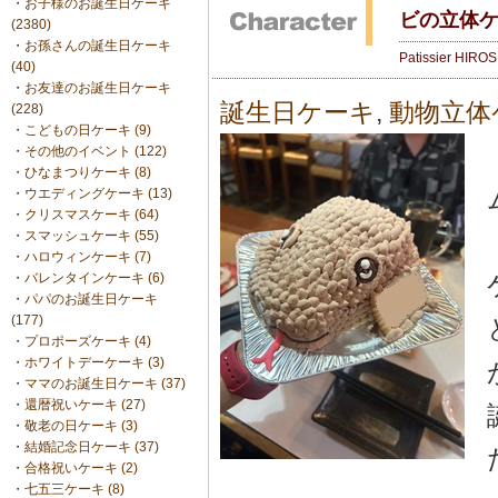
・
お子様のお誕生日ケーキ
ビの立体
(2380)
・
お孫さんの誕生日ケーキ
Patissier HIRO
(40)
・
お友達のお誕生日ケーキ
誕生日ケーキ
,
動物立体
(228)
・
こどもの日ケーキ (9)
・
その他のイベント (122)
・
ひなまつりケーキ (8)
・
ウエディングケーキ (13)
・
クリスマスケーキ (64)
・
スマッシュケーキ (55)
・
ハロウィンケーキ (7)
・
バレンタインケーキ (6)
・
パパのお誕生日ケーキ
(177)
・
プロポーズケーキ (4)
・
ホワイトデーケーキ (3)
・
ママのお誕生日ケーキ (37)
・
還暦祝いケーキ (27)
・
敬老の日ケーキ (3)
・
結婚記念日ケーキ (37)
・
合格祝いケーキ (2)
・
七五三ケーキ (8)