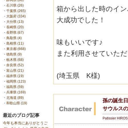
・
静岡県 (68)
・
石川県 (26)
箱から出した時のイン
・
千葉県 (265)
・
大阪府 (334)
大成功でした！
・
大分県 (13)
・
長崎県 (20)
・
長野県 (67)
・
鳥取県 (4)
味もいいです♪
・
島根県 (11)
・
東京都 (668)
また利用させていただ
・
徳島県 (9)
・
栃木県 (68)
・
奈良県 (52)
・
富山県 (21)
(埼玉県 K様)
・
福井県 (19)
・
福岡県 (123)
・
福島県 (59)
・
兵庫県 (169)
・
北海道 (89)
孫の誕生日
・
和歌山県 (19)
サウルス
最近のブログ記事
Patissier HIRO
今年も本当にありがとうご