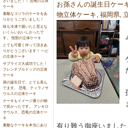
ざいました！！ 恐竜の立体
お孫さんの誕生日ケー
ケーキ
物立体ケーキ
,
福岡県
,
素敵なゴジラのケーキをあ
りがとうございました！
味も冷凍で届いたと思えな
いくらいおいしかったで
す。 怪獣の立体ケーキ
とても可愛く作って頂きあ
りがとうございます！ ヘビ
の立体ケーキ
サプライズ大成功でした！
フレンチブルドッグの立体
ケーキ
孫の誕生日で、とても喜ん
でます。 恐竜、ティラノサ
ウルスの立体ケーキ
ケーキもイメージ通りの物
で良かったです。 アンキロ
サウルス、恐竜の立体ケー
キ
有り難う御座いました
素敵なケーキを本当にあり