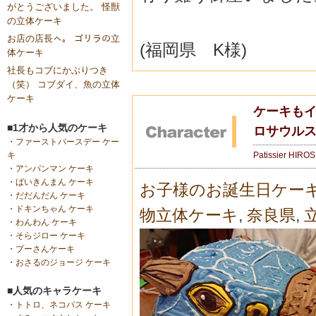
がとうございました。 怪獣
の立体ケーキ
お店の店長ㇸ。 ゴリラの立
(福岡県 K様)
体ケーキ
社長もコブにかぶりつき
（笑） コブダイ、魚の立体
ケーキ
ケーキもイ
■1才から人気のケーキ
ロサウル
・
ファーストバースデー ケー
Patissier HIRO
キ
・
アンパンマン ケーキ
・
ばいきんまん ケーキ
お子様のお誕生日ケー
・
だだんだん ケーキ
・
ドキンちゃん ケーキ
物立体ケーキ
,
奈良県
,
・
わんわん ケーキ
・
そらジロー ケーキ
・
プーさんケーキ
・
おさるのジョージ ケーキ
■人気のキャラケーキ
・
トトロ、ネコバス ケーキ