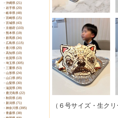
・
沖縄県 (21)
・
岩手県 (20)
・
岐阜県 (48)
・
宮崎県 (15)
・
宮城県 (43)
・
京都府 (103)
・
熊本県 (19)
・
群馬県 (34)
・
広島県 (115)
・
香川県 (20)
・
高知県 (10)
・
佐賀県 (13)
・
埼玉県 (305)
・
三重県 (53)
・
山形県 (24)
・
山口県 (85)
・
山梨県 (30)
・
滋賀県 (39)
・
鹿児島県 (22)
・
秋田県 (18)
・
新潟県 (71)
（６号サイズ・生クリ
・
神奈川県 (395)
・
青森県 (38)