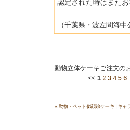
認定された時はまたお
（千葉県・波左間海中
動物立体ケーキご注文の
<<
1
2
3
4
5
6
« 動物・ペット似顔絵ケーキ
|
キャ