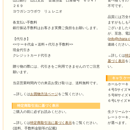
食べ物ですの
山口銀行 山口支店 普通預金 口座番号 ６５４７
不可です。
２６９
ヨウガシコウボウ リュ レニオ
品質には万全
ますがもしも
各支払い手数料
ございました
銀行振込手数料はお客さま実費ご負担をお願いします。
が、至急、電
(
info@chara-
【代引き】
連絡ください
<<ケーキ代金＋送料＋代引き手数料>>
現金代引き
→詳しくは
特
クレジットカード代引き
基づく表示
を
い。
贈り物の際には、代引きをご利用できませんのでご注意
願います。
キャラ ケー
当店営業時間内での来店お受け取りは、送料無料です。
ホールケーキ
４号Sサイズ￥4
→詳しくは
お買物方法ページ
をご覧ください。
５号Mサイズ￥4
６号Lサイズ￥5
特定商取引法に基づく表示
ご購入の前に必ずお読みください。
生クリームケ
レートケーキ
→詳しくは
特定商取引法に基づく表示
をご覧ください。
が選べます。
(送料、手数料金額等の記載)