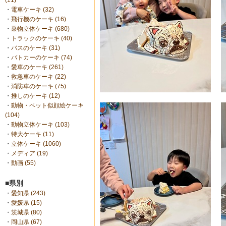
(11)
・
電車ケーキ (32)
・
飛行機のケーキ (16)
・
乗物立体ケーキ (680)
・
トラックのケーキ (40)
・
バスのケーキ (31)
・
パトカーのケーキ (74)
・
愛車のケーキ (261)
・
救急車のケーキ (22)
・
消防車のケーキ (75)
・
推しのケーキ (12)
・
動物・ペット似顔絵ケーキ
(104)
・
動物立体ケーキ (103)
・
特大ケーキ (11)
・
立体ケーキ (1060)
・
メディア (19)
・
動画 (55)
■県別
・
愛知県 (243)
・
愛媛県 (15)
・
茨城県 (80)
・
岡山県 (67)