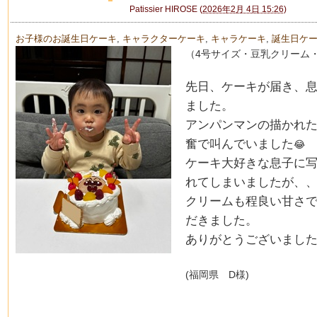
Patissier HIROSE
(
2026年2月 4日 15:26
)
お子様のお誕生日ケーキ
,
キャラクターケーキ
,
キャラケーキ
,
誕生日ケ
（4号サイズ・豆乳クリーム
先日、ケーキが届き、
ました。
アンパンマンの描かれ
奮で叫んでいました
😂
ケーキ大好きな息子に
れてしまいましたが、
、
クリームも程良い甘さ
だきました。
ありがとうございまし
(福岡県 D様)