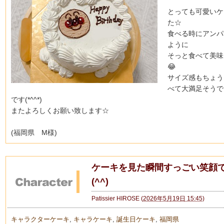
とっても可愛いケ
た☆
食べる時にアンパ
ように
そっと食べて美味
😂
サイズ感もちょう
べて大満足そうで
です(*^^*)
またよろしくお願い致します☆
(福岡県 M様)
ケーキを見た瞬間すっごい笑顔
(^^)
Patissier HIROSE
(
2026年5月19日 15:45
)
キャラクターケーキ
,
キャラケーキ
,
誕生日ケーキ
,
福岡県