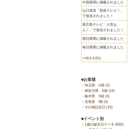
中国新聞に掲載されました
山口放送「熱血テレビ！」
で放送されました！
新広島テレビ「人気も
ん！」で放送されました！
朝日新聞に掲載されました
毎日新聞に掲載されました
>>続きを読む
■お客様
・
埼玉県 U様 (2)
・
神奈川県 K様 (16)
・
栃木県 S様 (3)
・
北海道 I様 (3)
・
その他記念日 (10)
■イベント別
・
1歳の誕生日ケーキ (660)