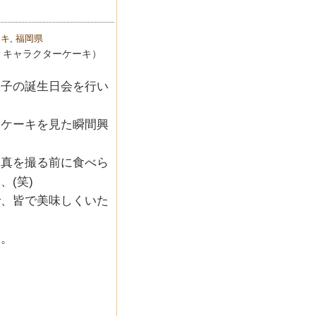
ーキ
,
福岡県
・キャラクターケーキ）
息子の誕生日会を行い
たケーキを見た瞬間興
写真を撮る前に食べら
、(笑)
で、皆で美味しくいた
た。