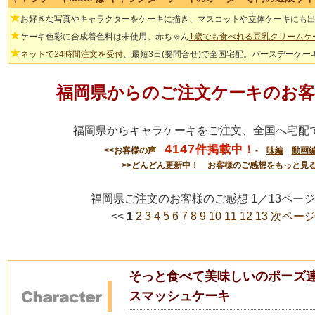
★
お好きな写真やキャラクターをケーキに描き、マスコットや立体ケーキにも
★
ケーキ色彩に合成着色料は未使用。赤ちゃん
1歳でも食べれる豆乳クリームケ
★
ネットで24時間注文を受付
、最短3日(要問合せ)で全国宅配。バースデーケー
福岡県からのご注文ケーキのお客
福岡県からキャラケーキをご注文、全国へ宅配
4147
件掲載中！
<<お客様の声
-
味編
動画
>>
どんどん更新中！ お客様のご感想をもっと見
福岡県ご注文のお客様のご感想 1／13ペ
<<
1
2
3
4
5
6
7
8
9
10
11
12
13
次ページ
そっと食べて美味しいのポーズ連
スマッシュケーキ