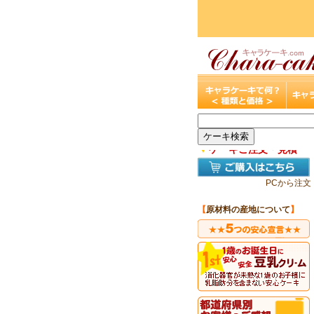
▼
ケーキご注文・見積
PCから注文
【
原材料の産地について
】