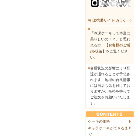
■
(旧)携帯サイト(ガラケー)
■
「冷凍ケーキって本当に
美味しいの！？」と思わ
れる方、【
お客様のご感
想-味編
】をご覧くださ
い。
■
交通状況の影響により配
達が遅れることが予想さ
れます。地域の台風情報
には当店も気を付けてお
りますが、余裕を持って
ご注文をお願いいたしま
す。
ケーキの価格
キャラケーキができるま
で