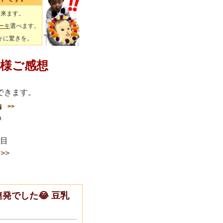
出来ます。
ーキ
選べます。
キに驚きを。
様ご感想
できます。
編
>>
る
ージ目
>>
発でした😂 豆乳