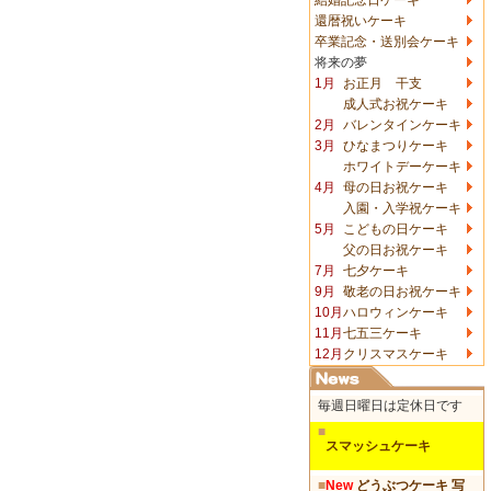
還暦祝いケーキ
卒業記念・送別会ケーキ
将来の夢
1月
お正月 干支
成人式お祝ケーキ
2月
バレンタインケーキ
3月
ひなまつりケーキ
ホワイトデーケーキ
4月
母の日お祝ケーキ
入園・入学祝ケーキ
5月
こどもの日ケーキ
父の日お祝ケーキ
7月
七夕ケーキ
9月
敬老の日お祝ケーキ
10月
ハロウィンケーキ
11月
七五三ケーキ
12月
クリスマスケーキ
毎週日曜日は定休日です
■
スマッシュケーキ
■
New
どうぶつケーキ 写