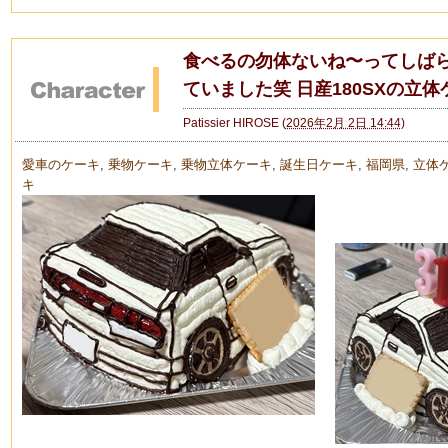
食べるの勿体ないね〜ってしば
ていました笑 日産180SXの立体
Patissier HIROSE
(
2026年2月 2日 14:44
)
愛車のケーキ
,
乗物ケーキ
,
乗物立体ケーキ
,
誕生日ケーキ
,
福岡県
,
立体
キ