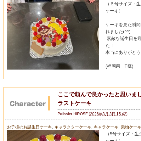
（６号サイズ・生
ケーキ）
ケーキを見た瞬間
れました(^^)
素敵な誕生日を
た！
本当にありがとう
(福岡県 T様)
ここで頼んで良かったと思いま
ラストケーキ
Patissier HIROSE
(
2026年3月 3日 15:42
)
お子様のお誕生日ケーキ
,
キャラクターケーキ
,
キャラケーキ
,
乗物ケー
（5号サイズ・生
ケーキ）