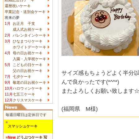
還暦祝いケーキ
卒業記念・送別会ケーキ
将来の夢
1月
お正月 干支
成人式お祝ケーキ
2月
バレンタインケーキ
3月
ひなまつりケーキ
ホワイトデーケーキ
4月
母の日お祝ケーキ
入園・入学祝ケーキ
5月
こどもの日ケーキ
父の日お祝ケーキ
サイズ感もちょうどよく半分
7月
七夕ケーキ
んで良かったです(*^^*)
9月
敬老の日お祝ケーキ
10月
ハロウィンケーキ
またよろしくお願い致します
11月
七五三ケーキ
12月
クリスマスケーキ
(福岡県 M様)
毎週日曜日は定休日です
■
スマッシュケーキ
■
New
どうぶつケーキ 写