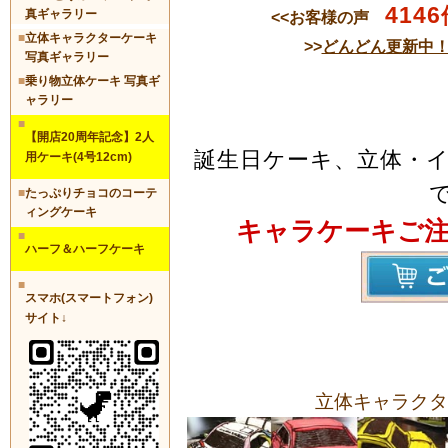
4146
真ギャラリー
<<お客様の声
■
立体キャラクターケーキ
>>
どんどん更新中
写真ギャラリー
■
乗り物立体ケーキ 写真ギ
ャラリー
■
【開店20周年記念】2人
誕生日ケーキ、立体・
用ケーキ(4号12cm)
■
たっぷりチョコのコーテ
ィングケーキ
キャラケーキご
■
ハーフ＆ハーフケーキ
■
スマホ(スマートフォン)
サイト↓
立体キャラクタ