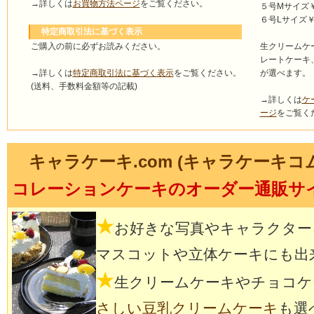
→詳しくは
お買物方法ページ
をご覧ください。
５号Mサイズ￥4
６号Lサイズ￥5
特定商取引法に基づく表示
ご購入の前に必ずお読みください。
生クリームケ
レートケーキ
→詳しくは
特定商取引法に基づく表示
をご覧ください。
が選べます。
(送料、手数料金額等の記載)
→詳しくは
ケ
ージ
をご覧く
キャラケーキ.com (キャラケーキコ
コレーションケーキのオーダー通販サ
★
お好きな写真やキャラクター
マスコットや立体ケーキにも出
★
生クリームケーキやチョコケ
さしい豆乳クリームケーキ
も選