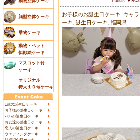
動物立体ケーキ
Patissier HIRO
お子様のお誕生日ケーキ
,
キャラ
顔型立体ケーキ
ーキ
,
誕生日ケーキ
,
福岡県
乗物ケーキ
動物・ペット
似顔絵ケーキ
マスコット付
ケーキ
オリジナル
特大１０号ケーキ
1歳の誕生日ケーキ
お子様の誕生日ケーキ
パパの誕生日ケーキ
お友達の誕生日ケーキ
恋人の誕生日ケーキ
ウエディングケーキ
結婚記念日ケーキ