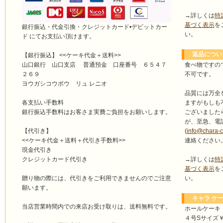
→詳しくは
特
基づく表示
を
銀行振込・代金引換・クレジットカード•デビットカー
い。
ド にてお支払い頂けます。
返品につい
【銀行振込】 <<ケーキ代金＋送料>>
食べ物ですの
山口銀行 山口支店 普通預金 口座番号 ６５４７
不可です。
２６９
ヨウガシコウボウ リュ レニオ
品質には万全
ますがもしも
各支払い手数料
ございました
銀行振込手数料はお客さま実費ご負担をお願いします。
が、至急、電
(
info@chara-
【代引き】
連絡ください
<<ケーキ代金＋送料＋代引き手数料>>
現金代引き
→詳しくは
特
クレジットカード代引き
基づく表示
を
い。
贈り物の際には、代引きをご利用できませんのでご注意
願います。
キャラ ケー
当店営業時間内での来店お受け取りは、送料無料です。
ホールケーキ
４号Sサイズ￥4