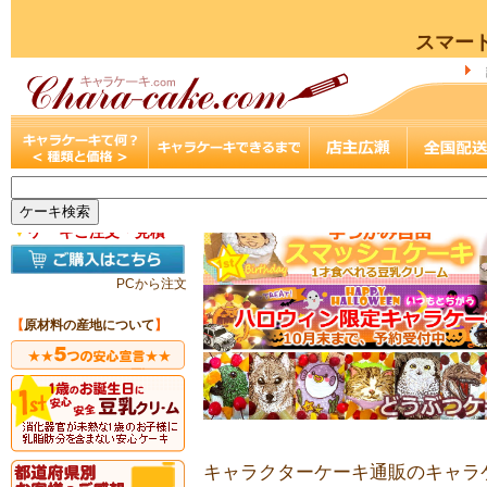
スマー
▼
ケーキご注文・見積
PCから注文
【
原材料の産地について
】
キャラクターケーキ通販のキャラケ