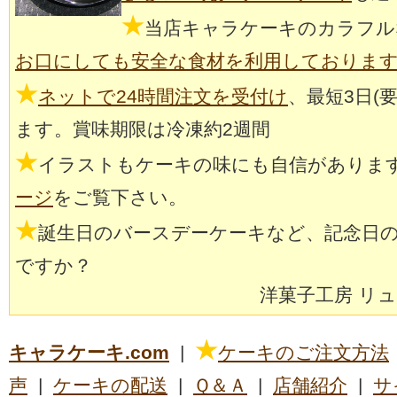
★
当店キャラケーキのカラフル
お口にしても安全な食材を利用しておりま
★
ネットで24時間注文を受付け
、最短3日(
ます。賞味期限は冷凍約2週間
★
イラストもケーキの味にも自信がありま
ージ
をご覧下さい。
★
誕生日のバースデーケーキなど、記念日
ですか？
洋菓子工房 リ
★
キャラケーキ.com
|
ケーキのご注文方法
声
|
ケーキの配送
|
Ｑ＆Ａ
|
店舗紹介
|
サ