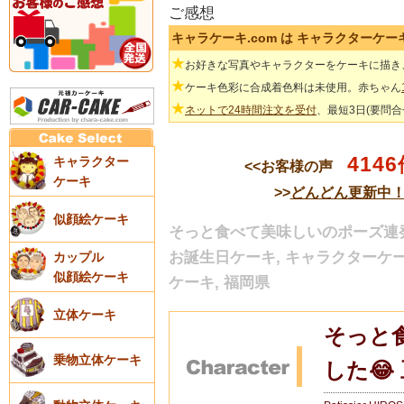
ご感想
キャラケーキ.com は キャラクターケ
★
お好きな写真やキャラクターをケーキに描き
★
ケーキ色彩に合成着色料は未使用。赤ちゃん
★
ネットで24時間注文を受付
、最短3日(要問
4146
キャラクター
<<お客様の声
ケーキ
>>
どんどん更新中
似顔絵ケーキ
そっと食べて美味しいのポーズ連発
お誕生日ケーキ, キャラクターケー
カップル
似顔絵ケーキ
ケーキ, 福岡県
立体ケーキ
そっと
乗物立体ケーキ
した😂