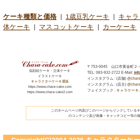
ケーキ種類と価格
|
1歳豆乳ケーキ
|
キャラ
体ケーキ
|
マスコットケーキ
|
カーケーキ
〒753-0045 山口市黄金町２
似顔絵ケーキ・立体ケーキ
TEL: 083-932-2722
E-Mail:
in
イラストケーキ
インスタグラム : (店舗)
@chara
キャラクターケーキ通販
インスタグラム : (店主)
@chara
https://www.chara-cake.com
フェイスブック :
キャラケーキ.com
https://www.chara-cake2.com
このホームページ内及びこのページからリンクしているキャ
のコンテンツ及び画像・キャッチコピー等の
Copyright(C)2004-2026
キャラクターケーキの