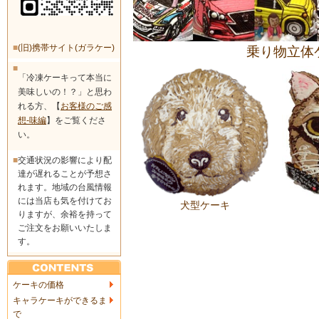
■
(旧)携帯サイト(ガラケー)
乗り物立体
■
「冷凍ケーキって本当に
美味しいの！？」と思わ
れる方、【
お客様のご感
想-味編
】をご覧くださ
い。
■
交通状況の影響により配
達が遅れることが予想さ
れます。地域の台風情報
には当店も気を付けてお
犬型ケーキ
りますが、余裕を持って
ご注文をお願いいたしま
す。
ケーキの価格
キャラケーキができるま
で