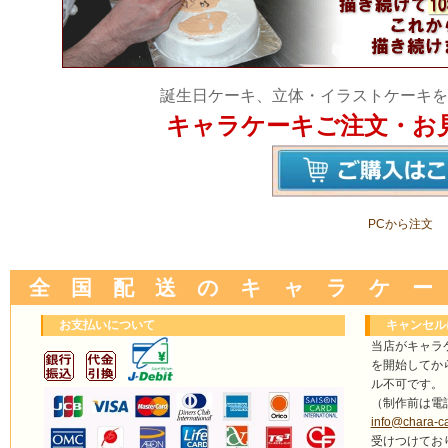
誕生日ケーキ、立体・イラストケーキを
キャラケーキご注文・お
PCから注文
全 国 配 送 の キ ャ ラ ケ ー
お支払いについて
キャンセル
当店がキャラ
を開始してか
ル不可です。
（制作前は電
info@chara-c
受けつけてお