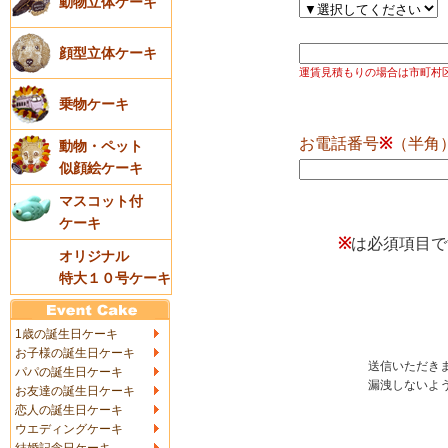
動物立体ケーキ
顔型立体ケーキ
運賃見積もりの場合は市町村
乗物ケーキ
お電話番号
※
（半角
動物・ペット
似顔絵ケーキ
マスコット付
ケーキ
※
は必須項目
オリジナル
特大１０号ケーキ
1歳の誕生日ケーキ
お子様の誕生日ケーキ
送信いただき
パパの誕生日ケーキ
漏洩しないよ
お友達の誕生日ケーキ
恋人の誕生日ケーキ
ウエディングケーキ
結婚記念日ケーキ