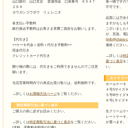
食べ物ですの
山口銀行 山口支店 普通預金 口座番号 ６５４７
不可です。
２６９
ヨウガシコウボウ リュ レニオ
品質には万全
ますがもしも
各支払い手数料
ございました
銀行振込手数料はお客さま実費ご負担をお願いします。
が、至急、電
(
info@chara-
【代引き】
連絡ください
<<ケーキ代金＋送料＋代引き手数料>>
現金代引き
→詳しくは
特
クレジットカード代引き
基づく表示
を
い。
贈り物の際には、代引きをご利用できませんのでご注意
願います。
キャラ ケー
当店営業時間内での来店お受け取りは、送料無料です。
ホールケーキ
４号Sサイズ￥4
→詳しくは
お買物方法ページ
をご覧ください。
５号Mサイズ￥4
６号Lサイズ￥5
特定商取引法に基づく表示
ご購入の前に必ずお読みください。
生クリームケ
レートケーキ
→詳しくは
特定商取引法に基づく表示
をご覧ください。
が選べます。
(送料、手数料金額等の記載)