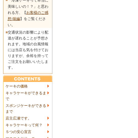
「冷凍ケーキって本当に
美味しいの！？」と思わ
れる方、【
お客様のご感
想-味編
】をご覧くださ
い。
■
交通状況の影響により配
達が遅れることが予想さ
れます。地域の台風情報
には当店も気を付けてお
りますが、余裕を持って
ご注文をお願いいたしま
す。
ケーキの価格
キャラケーキができるま
で
スポンジケーキができる
まで
店主広瀬です。
キャラケーキって何？
５つの安心宣言