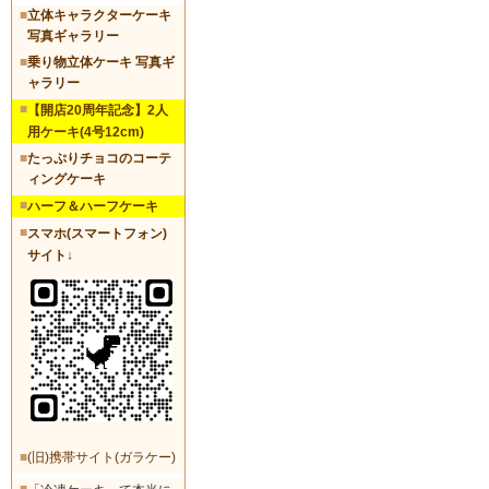
■
立体キャラクターケーキ
写真ギャラリー
■
乗り物立体ケーキ 写真ギ
ャラリー
■
【開店20周年記念】2人
用ケーキ(4号12cm)
■
たっぷりチョコのコーテ
ィングケーキ
■
ハーフ＆ハーフケーキ
■
スマホ(スマートフォン)
サイト↓
■
(旧)携帯サイト(ガラケー)
■