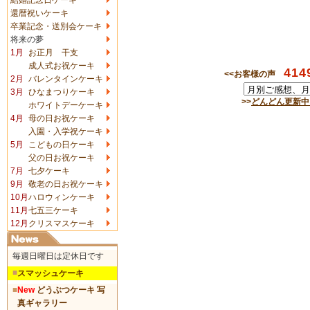
還暦祝いケーキ
卒業記念・送別会ケーキ
将来の夢
1月
お正月 干支
成人式お祝ケーキ
414
<<お客様の声
2月
バレンタインケーキ
3月
ひなまつりケーキ
>>
どんどん更新中
ホワイトデーケーキ
4月
母の日お祝ケーキ
入園・入学祝ケーキ
5月
こどもの日ケーキ
父の日お祝ケーキ
7月
七夕ケーキ
9月
敬老の日お祝ケーキ
10月
ハロウィンケーキ
11月
七五三ケーキ
12月
クリスマスケーキ
毎週日曜日は定休日です
■
スマッシュケーキ
■
New
どうぶつケーキ 写
真ギャラリー