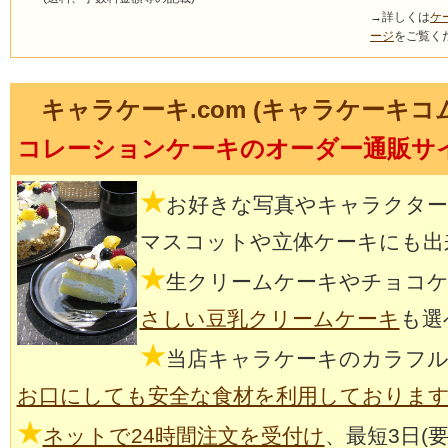
→詳しくは
ケ
ージ
をご覧く
キャラケーキ.com (キャラケーキコ
コレーションケーキのオーダー通販サ
★
お好きな写真やキャラクタ
マスコットや立体ケーキにも出
★
生クリームケーキやチョコ
さしい豆乳クリームケーキ
も選
★
当店キャラケーキのカラフル
お口にしても安全な食材を利用しておりま
★
ネットで24時間注文を受付け
、最短3日(