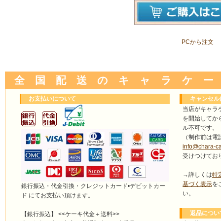
PCから注文
全 国 配 送 の キ ャ ラ ケ ー
お支払いについて
キャンセル
当店がキャラ
を開始してか
ル不可です。
（制作前は電
info@chara-c
受けつけてお
→詳しくは
特
基づく表示
を
銀行振込・代金引換・クレジットカード•デビットカー
い。
ド にてお支払い頂けます。
返品につい
【銀行振込】 <<ケーキ代金＋送料>>