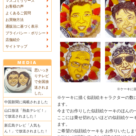
マスコミリリース
お客様の声
よくあるご質問
お買物方法
通販法に基づく表示
プライバシー・ポリシー
店舗紹介
サイトマップ
思いっき
りテレビ
で全国放
送されま
※ケーキに
した。
※ケーキに描く似顔絵キャラクターの数
中国新聞に掲載されました
ます。
山口放送「熱血テレビ！」
今までお作りした似顔絵ケーキのほんの
で放送されました！
ここには乗せ切れないほどの似顔絵ケー
ます。
新広島テレビ「人気も
ご希望の似顔絵ケーキを お作りいたしま
ん！」で放送されました！