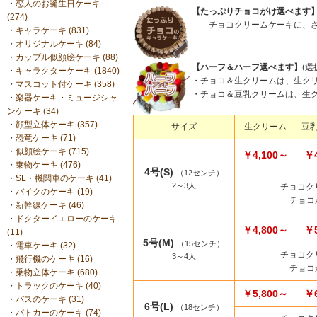
・
恋人のお誕生日ケーキ
【たっぷりチョコがけ選べます
(274)
チョコクリームケーキに、さら
・
キャラケーキ (831)
・
オリジナルケーキ (84)
・
カップル似顔絵ケーキ (88)
【ハーフ＆ハーフ選べます】
(選
・
キャラクターケーキ (1840)
・チョコ＆生クリームは、生ク
・
マスコット付ケーキ (358)
・チョコ＆豆乳クリームは、生
・
楽器ケーキ・ミュージシャ
ンケーキ (34)
・
顔型立体ケーキ (357)
サイズ
生クリーム
豆
・
恐竜ケーキ (71)
・
似顔絵ケーキ (715)
￥4,100～
￥4
・
乗物ケーキ (476)
4号(S)
（12センチ）
・
SL・機関車のケーキ (41)
2～3人
チョコク
・
バイクのケーキ (19)
チョコ
・
新幹線ケーキ (46)
・
ドクターイエローのケーキ
￥4,800～
￥5
(11)
5号(M)
（15センチ）
・
電車ケーキ (32)
チョコク
3～4人
・
飛行機のケーキ (16)
チョコ
・
乗物立体ケーキ (680)
・
トラックのケーキ (40)
￥5,800～
￥6
・
バスのケーキ (31)
6号(L)
（18センチ）
・
パトカーのケーキ (74)