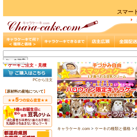
スマー
▼
ケーキご注文・見積
PCから注文
【
原材料の産地について
】
キャラケーキ.com
>
ケーキの種類と価格
>