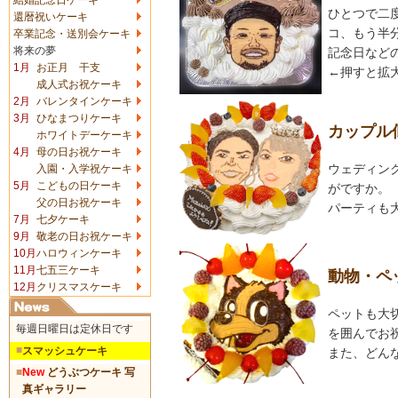
ひとつで二
還暦祝いケーキ
コ、もう半
卒業記念・送別会ケーキ
将来の夢
記念日など
1月
お正月 干支
←押すと拡
成人式お祝ケーキ
2月
バレンタインケーキ
3月
ひなまつりケーキ
カップル
ホワイトデーケーキ
4月
母の日お祝ケーキ
ウェディン
入園・入学祝ケーキ
5月
こどもの日ケーキ
がですか。
父の日お祝ケーキ
パーティも
7月
七夕ケーキ
9月
敬老の日お祝ケーキ
10月
ハロウィンケーキ
11月
七五三ケーキ
動物・ペ
12月
クリスマスケーキ
ペットも大
毎週日曜日は定休日です
を囲んでお
■
スマッシュケーキ
また、どん
■
New
どうぶつケーキ 写
真ギャラリー