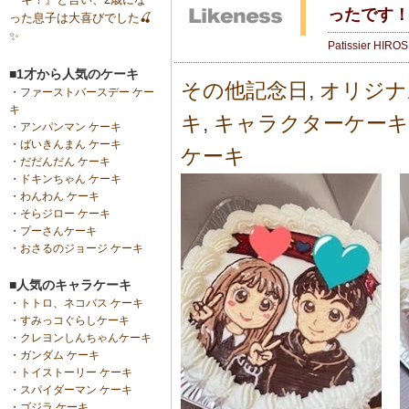
ったです！
った息子は大喜びでした🍒
✨
Patissier HIRO
■1才から人気のケーキ
その他記念日
,
オリジナ
・
ファーストバースデー ケー
キ
キ
,
キャラクターケーキ
・
アンパンマン ケーキ
・
ばいきんまん ケーキ
ケーキ
・
だだんだん ケーキ
・
ドキンちゃん ケーキ
・
わんわん ケーキ
・
そらジロー ケーキ
・
プーさんケーキ
・
おさるのジョージ ケーキ
■人気のキャラケーキ
・
トトロ、ネコバス ケーキ
・
すみっコぐらしケーキ
・
クレヨンしんちゃんケーキ
・
ガンダム ケーキ
・
トイストーリー ケーキ
・
スパイダーマン ケーキ
・
ゴジラ ケーキ