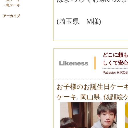
・
亀ケーキ
アーカイブ
(埼玉県 M様)
どこに頼
しくて安
Patissier HIRO
お子様のお誕生日ケー
ケーキ
,
岡山県
,
似顔絵