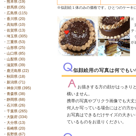
・
熊本県 (19)
・
群馬県 (35)
※似顔絵１体のみの価格です。ひとつのケーキ
・
広島県 (115)
・
香川県 (20)
※
・
高知県 (10)
濃
・
佐賀県 (13)
テ
・
埼玉県 (305)
チ
・
三重県 (53)
が
・
山形県 (25)
・
山口県 (85)
・
山梨県 (30)
・
滋賀県 (39)
似顔絵用の写真は何でもい
・
鹿児島県 (22)
・
秋田県 (18)
・
新潟県 (71)
お描きする方の顔がはっきり
・
神奈川県 (395)
構いません。
・
青森県 (38)
・
静岡県 (68)
携帯の写真やプリクラ画像でも大丈
・
石川県 (26)
何人か写っている場合にはどの方か
・
千葉県 (265)
お写真はできるだけサイズの大きい
・
大阪府 (334)
ているものをお送りください。
・
大分県 (13)
・
長崎県 (20)
・
長野県 (67)