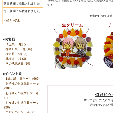
※デジカメで撮影しているため写真の色味があまり
朝日新聞に掲載されました
す！
毎日新聞に掲載されました
三種類の中からお
>>続きを読む
生クリーム
チ
■お客様
・
埼玉県 U様 (2)
・
神奈川県 K様 (16)
・
栃木県 S様 (3)
・
北海道 I様 (3)
・
その他記念日 (10)
■イベント別
・
1歳の誕生日ケーキ (660)
・
お子様のお誕生日ケーキ
(2381)
・
お孫さんの誕生日ケーキ
似顔絵ケ
(41)
すべてお口に入れて
・
お友達のお誕生日ケーキ
混ぜ合わせる分
(228)
・
こどもの日ケーキ (9)