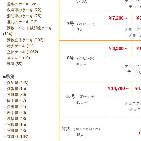
チョコク
5～6人
・
愛車のケーキ (261)
チョコ
・
救急車のケーキ (22)
・
消防車のケーキ (75)
￥7,200～
￥7
・
推しのケーキ (12)
7号
（21センチ）
・
動物・ペット似顔絵ケーキ
チョコク
7人～
(104)
チョコ
・
動物立体ケーキ (103)
・
特大ケーキ (11)
￥8,500～
￥8
・
立体ケーキ (1062)
8号
・
メディア (19)
（24センチ）
・
動画 (55)
10人～
チョコク
チョコ
■県別
・
愛知県 (243)
￥14,700～
￥1
・
愛媛県 (15)
・
茨城県 (80)
10号
（30センチ）
・
岡山県 (67)
13人～
チョコク
・
沖縄県 (21)
チョ
・
岩手県 (20)
・
岐阜県 (48)
・
宮崎県 (15)
特大
（30ｃｍ×30ｃｍ）
・
宮城県 (43)
15人～
・
京都府 (103)