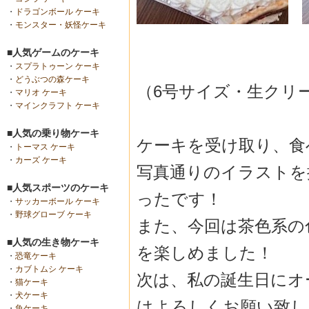
・
ドラゴンボール ケーキ
・
モンスター・妖怪ケーキ
■人気ゲームのケーキ
・
スプラトゥーン ケーキ
・
どうぶつの森ケーキ
（6号サイズ・生クリ
・
マリオ ケーキ
・
マインクラフト ケーキ
■人気の乗り物ケーキ
ケーキを受け取り、食
・
トーマス ケーキ
・
カーズ ケーキ
写真通りのイラストを
■人気スポーツのケーキ
ったです！
・
サッカーボール ケーキ
・
野球グローブ ケーキ
また、今回は茶色系の
■人気の生き物ケーキ
を楽しめました！
・
恐竜ケーキ
・
カブトムシ ケーキ
次は、私の誕生日にオ
・
猫ケーキ
・
犬ケーキ
はよろしくお願い致し
・
魚ケーキ