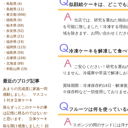
・
鳥取県 (4)
似顔絵ケーキは、どこでも
・
島根県 (11)
・
東京都 (668)
当店では、研究を重ねた独自
・
徳島県 (9)
・
栃木県 (68)
を可能に致しました！冷凍する理由
・
奈良県 (52)
域を除きます。お問い合わせくださ
・
富山県 (21)
・
福井県 (19)
・
福岡県 (123)
冷凍ケーキを解凍して食べ
・
福島県 (59)
・
兵庫県 (169)
・
北海道 (89)
ご安心ください！研究を重ね
・
和歌山県 (19)
りません。冷蔵庫や常温で解凍しお
最近のブログ記事
賞味期限：冷凍保存約14日・解凍
あまりの完成度に家族一同
※保存料など一切使用しておりませ
感動しました。 マスコッ
ト付き立体ケーキ
孫もずっとこのケーキの事
フルーツは何を使っている
は記憶に残るのではないか
と思います。 立体ケーキ
スポンジの間のサンドには洋
箱を開け感激しました！ 顔