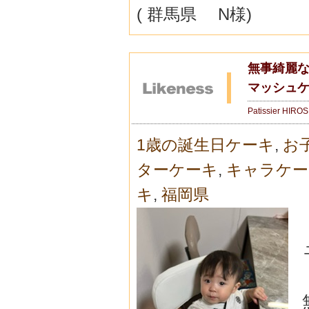
( 群馬県 N様)
無事綺麗な状
マッシュ
Patissier HIRO
1歳の誕生日ケーキ
,
お
ターケーキ
,
キャラケー
キ
,
福岡県