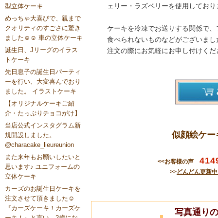
ェリー・ラズベリーを使用しており
型立体ケーキ
めっちゃ大喜びで、親まで
クオリティのすごさに驚き
ケーキを冷凍でお送りする関係で、
ました☺️☺️ 車の立体ケーキ
食べられないものなどがございまし
誕生日、Jリーグのイラス
注文の際にお気軽にお申し付けくだ
トケーキ
先日息子の誕生日パーティ
ーを行い、大変喜んでおり
ました。 イラストケーキ
【オリジナルケーキご紹
介・たっぷりチョコがけ】
当店公式インスタグラム新
似顔絵ケー
規開設しました。
@characake_lieureunion
また来年もお願いしたいと
414
<<お客様の声
思います♪ ユニフォームの
>>
どんどん更新中
立体ケーキ
カーズのお誕生日ケーキを
注文させて頂きました☺️
『カーズケーキ！カーズケ
写真通り
ーキ！』と言い、2歳にな