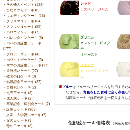
レッド
・
その他のイベント (122)
ラズベリージャム
・
ひなまつりケーキ (8)
・
ウエディングケーキ (13)
・
クリスマスケーキ (64)
・
スマッシュケーキ (55)
・
ハロウィンケーキ (7)
グリーン
・
バレンタインケーキ (6)
カスタード+ピスタ
・
パパのお誕生日ケーキ
(177)
チ
・
プロポーズケーキ (4)
オペースト
・
ホワイトデーケーキ (3)
イエロー
・
ママのお誕生日ケーキ (37)
・
還暦祝いケーキ (27)
カスタードクリー
・
敬老の日ケーキ (3)
ム
・
結婚記念日ケーキ (37)
※
ブルー
はブルーベリージャムを利用するた
・
合格祝いケーキ (2)
なぜなら、
青色をした食材は全く存在し
・
七五三ケーキ (8)
似顔絵ケーキでは着色料を一切りようしな
・
成人式ケーキ (2)
・
卒業記念・送別会ケーキ (7)
・
誕生日ケーキ (903)
・
入園・入学祝いケーキ (7)
・
父の日ケーキ (3)
似顔絵ケーキ価格表
（税込み価
・
母の日ケーキ (8)