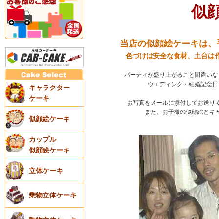
似
当店の似顔絵ケーキは、
色づけは安全な食材、土台は
パーティが盛り上がること間違いな
ウエディング・結婚記念日
キャラクター
ケーキ
お写真をメールに添付してお送り
また、お子様の似顔絵とキ
似顔絵ケーキ
カップル
似顔絵ケーキ
立体ケーキ
乗物立体ケーキ