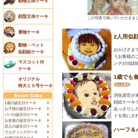
動物立体ケーキ
顔型立体ケーキ
この写真で描いていただきま
乗物ケーキ
2人用似顔
動物・ペット
おかげさまで
似顔絵ケーキ
うお客様のご
マスコット付
ンチ)の似
ケーキ
1歳でも
オリジナル
特大１０号ケーキ
消化器官が
顔絵ケーキ
1歳の誕生日ケーキ
あっさりし
お子様の誕生日ケーキ
パパの誕生日ケーキ
トを気にさ
お友達の誕生日ケーキ
恋人の誕生日ケーキ
ハーフ＆
ウエディングケーキ
結婚記念日ケーキ