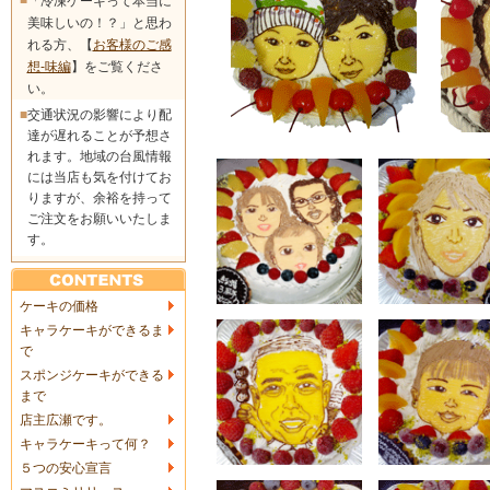
「冷凍ケーキって本当に
美味しいの！？」と思わ
れる方、【
お客様のご感
想-味編
】をご覧くださ
い。
■
交通状況の影響により配
達が遅れることが予想さ
れます。地域の台風情報
には当店も気を付けてお
りますが、余裕を持って
ご注文をお願いいたしま
す。
ケーキの価格
キャラケーキができるま
で
スポンジケーキができる
まで
店主広瀬です。
キャラケーキって何？
５つの安心宣言