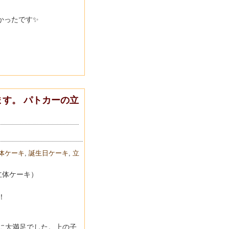
かったです✨
す。 パトカーの立
体ケーキ
,
誕生日ケーキ
,
立
立体ケーキ）
！
に大満足でした。
上の子