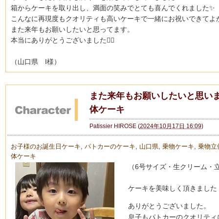
箱からケーキを取り出し、満面の笑みでとても喜んでくれました✨
こんなに再現度もクオリティも高いケーキで一緒にお祝いできてよ
また来年もお願いしたいと思ってます。
本当にありがとうございました🙇‍♀️
（山口県 I様）
また来年もお願いしたいと思いま
体ケーキ
Patissier HIROSE
(
2024年10月17日 16:09
)
お子様のお誕生日ケーキ
,
パトカーのケーキ
,
山口県
,
乗物ケーキ
,
乗物立
体ケーキ
（6号サイズ・生クリーム・
ケーキを美味しく頂きました
ありがとうございました。
息子もパトカーのクオリティ