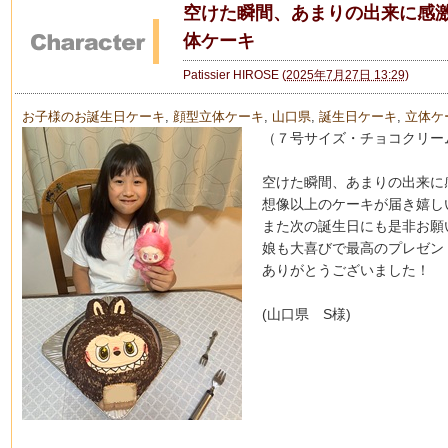
空けた瞬間、あまりの出来に感激
体ケーキ
Patissier HIROSE
(
2025年7月27日 13:29
)
お子様のお誕生日ケーキ
,
顔型立体ケーキ
,
山口県
,
誕生日ケーキ
,
立体ケ
（７号サイズ・チョコクリー
空けた瞬間、あまりの出来に
想像以上のケーキが届き嬉し
また次の誕生日にも是非お願
娘も大喜びで最高のプレゼン
ありがとうございました！
(山口県 S様)