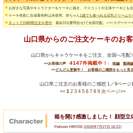
★
お好きな写真やキャラクターをケーキに描き、マスコットや立体ケーキにも
★
ケーキ色彩に合成着色料は未使用。赤ちゃん
1歳でも食べれる豆乳クリームケ
★
ネットで24時間注文を受付
、最短3日(要問合せ)で全国宅配。バースデーケー
山口県からのご注文ケーキのお客
山口県からキャラケーキをご注文、全国へ宅配
4147
件掲載中！
<<お客様の声
-
味編
動画
>>
どんどん更新中！ お客様のご感想をもっと見
山口県ご注文のお客様のご感想 1／9ペ
<<
1
2
3
4
5
6
7
8
9
次ページ>>
箱を開け感激しました！ 顔型立
Patissier HIROSE
(
2026年7月27日 16:22
)