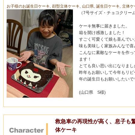
お子様のお誕生日ケーキ
,
顔型立体ケーキ
,
山口県
,
誕生日ケーキ
,
立体ケ
（7号サイズ・チョコクリー
ケーキ無事に届きました。
箱を開け感激しました！
すごく可愛くて娘も喜んでい
味も美味しく家族みんなで喜
こんなに素敵なケーキを作っ
ます！
とても良い思い出になりまし
昨年もお願いして今年もリピ
年の誕生日もお願いしたいで
(山口県 S様)
救急車の再現性が高く、息子も驚
体ケーキ