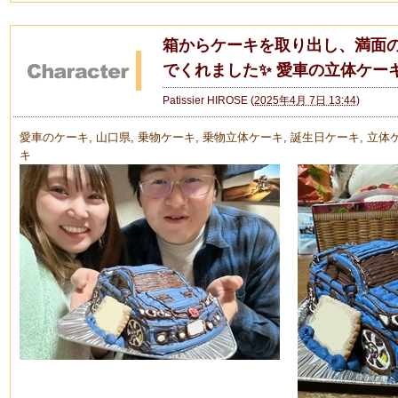
箱からケーキを取り出し、満面
でくれました✨ 愛車の立体ケー
Patissier HIROSE
(
2025年4月 7日 13:44
)
愛車のケーキ
,
山口県
,
乗物ケーキ
,
乗物立体ケーキ
,
誕生日ケーキ
,
立体
キ