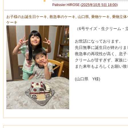
Patissier HIROSE
(
2025年10月 5日 18:00
)
お子様のお誕生日ケーキ
,
救急車のケーキ
,
山口県
,
乗物ケーキ
,
乗物立体
ケーキ
（6号サイズ・生クリーム・
お世話になっております。
先日無事に誕生日が終わりま
救急車の再現性が高く、息子
クリームが甘すぎず、家族に
また来年もよろしくお願い致
(山口県 Y様)