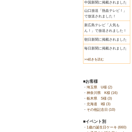
中国新聞に掲載されました
山口放送「熱血テレビ！」
で放送されました！
新広島テレビ「人気も
ん！」で放送されました！
朝日新聞に掲載されました
毎日新聞に掲載されました
>>続きを読む
■お客様
・
埼玉県 U様 (2)
・
神奈川県 K様 (16)
・
栃木県 S様 (3)
・
北海道 I様 (3)
・
その他記念日 (10)
■イベント別
・
1歳の誕生日ケーキ (660)