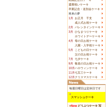
還暦祝いケーキ
卒業記念・送別会ケーキ
将来の夢
1月
お正月 干支
成人式お祝ケーキ
2月
バレンタインケーキ
3月
ひなまつりケーキ
ホワイトデーケーキ
4月
母の日お祝ケーキ
入園・入学祝ケーキ
5月
こどもの日ケーキ
父の日お祝ケーキ
7月
七夕ケーキ
9月
敬老の日お祝ケーキ
10月
ハロウィンケーキ
11月
七五三ケーキ
12月
クリスマスケーキ
毎週日曜日は定休日です
■
スマッシュケーキ
■
New
どうぶつケーキ 写