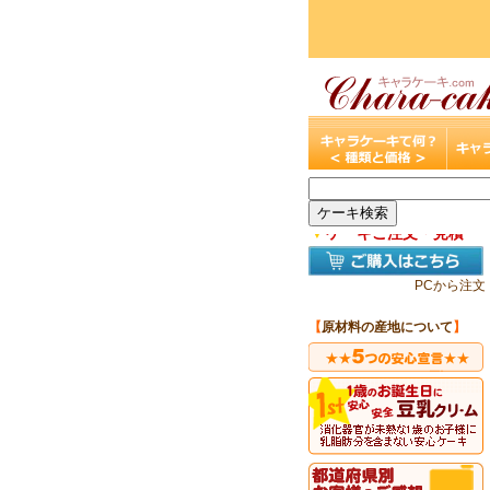
▼
ケーキご注文・見積
PCから注文
【
原材料の産地について
】