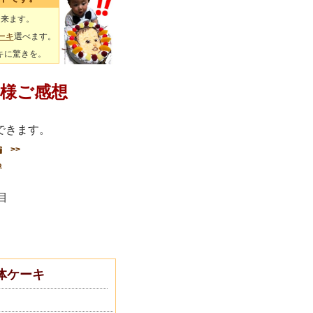
出来ます。
ーキ
選べます。
キに驚きを。
様ご感想
できます。
編
>>
る
ージ目
体ケーキ