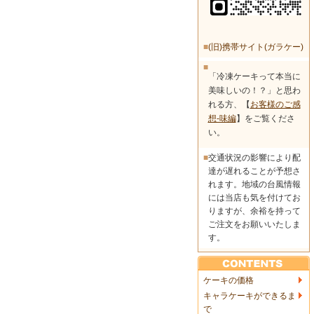
■
(旧)携帯サイト(ガラケー)
■
「冷凍ケーキって本当に
美味しいの！？」と思わ
れる方、【
お客様のご感
想-味編
】をご覧くださ
い。
■
交通状況の影響により配
達が遅れることが予想さ
れます。地域の台風情報
には当店も気を付けてお
りますが、余裕を持って
ご注文をお願いいたしま
す。
ケーキの価格
キャラケーキができるま
で