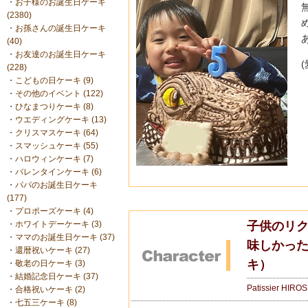
・
お子様のお誕生日ケーキ
(2380)
・
お孫さんの誕生日ケーキ
(40)
・
お友達のお誕生日ケーキ
(228)
・
こどもの日ケーキ (9)
・
その他のイベント (122)
・
ひなまつりケーキ (8)
・
ウエディングケーキ (13)
・
クリスマスケーキ (64)
・
スマッシュケーキ (55)
・
ハロウィンケーキ (7)
・
バレンタインケーキ (6)
・
パパのお誕生日ケーキ
(177)
・
プロポーズケーキ (4)
子供のリク
・
ホワイトデーケーキ (3)
・
ママのお誕生日ケーキ (37)
味しかっ
・
還暦祝いケーキ (27)
キ）
・
敬老の日ケーキ (3)
・
結婚記念日ケーキ (37)
Patissier HIRO
・
合格祝いケーキ (2)
・
七五三ケーキ (8)