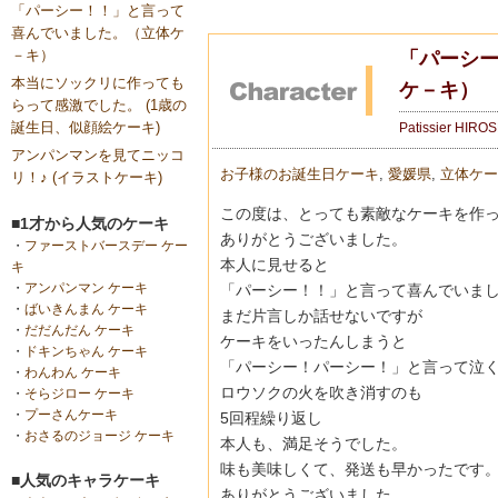
「パーシー！！」と言って
喜んでいました。（立体ケ
－キ）
「パーシ
本当にソックリに作っても
ケ－キ）
らって感激でした。 (1歳の
誕生日、似顔絵ケーキ)
Patissier HIRO
アンパンマンを見てニッコ
お子様のお誕生日ケーキ
,
愛媛県
,
立体ケー
リ！♪ (イラストケーキ)
この度は、とっても素敵なケーキを作
■1才から人気のケーキ
ありがとうございました。
・
ファーストバースデー ケー
本人に見せると
キ
・
アンパンマン ケーキ
「パーシー！！」と言って喜んでいま
・
ばいきんまん ケーキ
まだ片言しか話せないですが
・
だだんだん ケーキ
ケーキをいったんしまうと
・
ドキンちゃん ケーキ
「パーシー！パーシー！」と言って泣
・
わんわん ケーキ
ロウソクの火を吹き消すのも
・
そらジロー ケーキ
・
プーさんケーキ
5回程繰り返し
・
おさるのジョージ ケーキ
本人も、満足そうでした。
味も美味しくて、発送も早かったです
■人気のキャラケーキ
ありがとうございました。