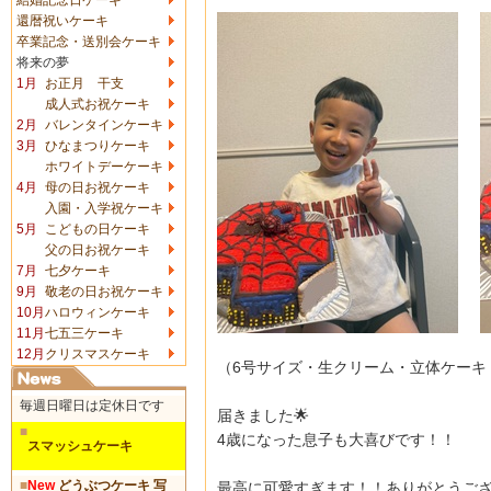
還暦祝いケーキ
卒業記念・送別会ケーキ
将来の夢
1月
お正月 干支
成人式お祝ケーキ
2月
バレンタインケーキ
3月
ひなまつりケーキ
ホワイトデーケーキ
4月
母の日お祝ケーキ
入園・入学祝ケーキ
5月
こどもの日ケーキ
父の日お祝ケーキ
7月
七夕ケーキ
9月
敬老の日お祝ケーキ
10月
ハロウィンケーキ
11月
七五三ケーキ
12月
クリスマスケーキ
（6号サイズ・生クリーム・立体ケーキ
毎週日曜日は定休日です
届きました🌟
■
4歳になった息子も大喜びです！！
スマッシュケーキ
■
New
どうぶつケーキ 写
最高に可愛すぎます！！ありがとうござ