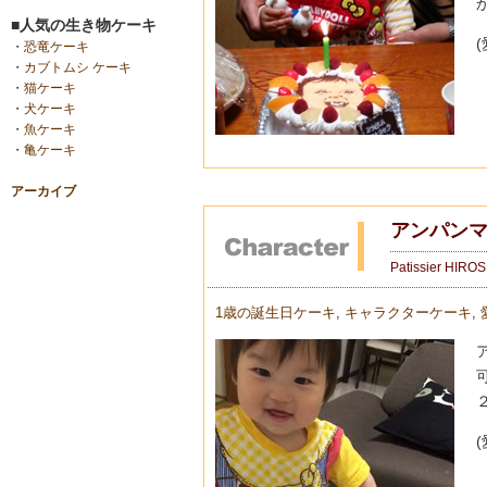
■人気の生き物ケーキ
・
恐竜ケーキ
・
カブトムシ ケーキ
・
猫ケーキ
・
犬ケーキ
・
魚ケーキ
・
亀ケーキ
アーカイブ
アンパンマ
Patissier HIRO
1歳の誕生日ケーキ
,
キャラクターケーキ
,