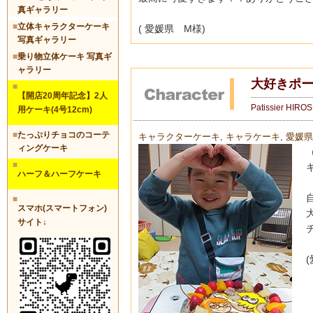
真ギャラリー
■
立体キャラクターケーキ
( 愛媛県 M様)
写真ギャラリー
■
乗り物立体ケーキ 写真ギ
ャラリー
大好きポー
■
【開店20周年記念】2人
Patissier HIRO
用ケーキ(4号12cm)
■
たっぷりチョコのコーテ
キャラクターケーキ
,
キャラケーキ
,
愛媛県
ィングケーキ
■
ハーフ＆ハーフケーキ
■
スマホ(スマートフォン)
サイト↓