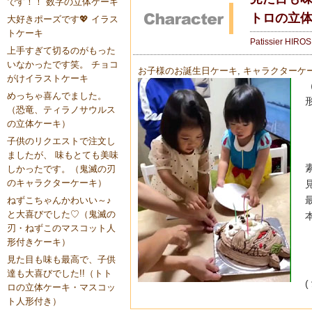
です！！ 数字の立体ケーキ
トロの立
大好きポーズです💖 イラス
トケーキ
Patissier HIRO
上手すぎて切るのがもった
いなかったです笑。 チョコ
お子様のお誕生日ケーキ
,
キャラクターケ
がけイラストケーキ
めっちゃ喜んでました。
（恐竜、ティラノサウルス
の立体ケーキ）
子供のリクエストで注文し
ましたが、 味もとても美味
しかったです。（鬼滅の刃
のキャラクターケーキ）
ねずこちゃんかわいい～♪
と大喜びでした♡（鬼滅の
刃・ねずこのマスコット人
形付きケーキ）
見た目も味も最高で、子供
達も大喜びでした!!（トト
ロの立体ケーキ・マスコッ
ト人形付き）