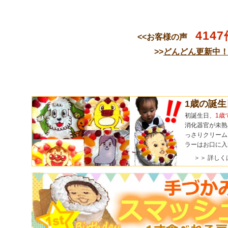
4147
<<お客様の声
>>
どんどん更新中
1歳の誕
初誕生日、
1歳
消化器官が未熟
っさりクリーム
ラーはお口に入
＞＞ 詳しく