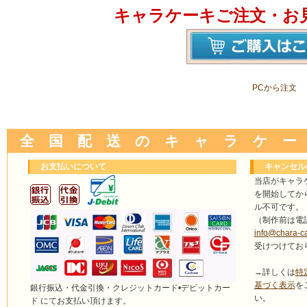
キャラケーキご注文・お
PCから注文
全 国 配 送 の キ ャ ラ ケ ー
お支払いについて
キャンセル
当店がキャラ
を開始してか
ル不可です。
（制作前は電
info@chara-c
受けつけてお
→詳しくは
特
基づく表示
を
銀行振込・代金引換・クレジットカード•デビットカー
い。
ド にてお支払い頂けます。