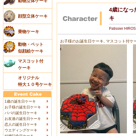
動物立体ケーキ
4歳になっ
顔型立体ケーキ
キ
Patissier HIRO
乗物ケーキ
お子様のお誕生日ケーキ
,
マスコット付ケ
動物・ペット
似顔絵ケーキ
マスコット付
ケーキ
オリジナル
特大１０号ケーキ
1歳の誕生日ケーキ
お子様の誕生日ケーキ
パパの誕生日ケーキ
お友達の誕生日ケーキ
恋人の誕生日ケーキ
ウエディングケーキ
結婚記念日ケーキ