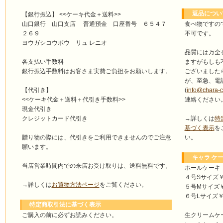
返品につい
【銀行振込】 <<ケーキ代金＋送料>>
食べ物ですの
山口銀行 山口支店 普通預金 口座番号 ６５４７
不可です。
２６９
ヨウガシコウボウ リュ レニオ
品質には万全
ますがもしも
各支払い手数料
ございました
銀行振込手数料はお客さま実費ご負担をお願いします。
が、至急、電
(
info@chara-
【代引き】
連絡ください
<<ケーキ代金＋送料＋代引き手数料>>
現金代引き
→詳しくは
特
クレジットカード代引き
基づく表示
を
い。
贈り物の際には、代引きをご利用できませんのでご注意
願います。
キャラ ケー
当店営業時間内での来店お受け取りは、送料無料です。
ホールケーキ
４号Sサイズ￥4
→詳しくは
お買物方法ページ
をご覧ください。
５号Mサイズ￥4
６号Lサイズ￥5
特定商取引法に基づく表示
ご購入の前に必ずお読みください。
生クリームケ