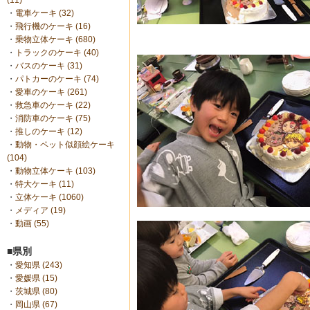
(11)
・
電車ケーキ (32)
・
飛行機のケーキ (16)
・
乗物立体ケーキ (680)
・
トラックのケーキ (40)
・
バスのケーキ (31)
・
パトカーのケーキ (74)
・
愛車のケーキ (261)
・
救急車のケーキ (22)
・
消防車のケーキ (75)
・
推しのケーキ (12)
・
動物・ペット似顔絵ケーキ
(104)
・
動物立体ケーキ (103)
・
特大ケーキ (11)
・
立体ケーキ (1060)
・
メディア (19)
・
動画 (55)
■県別
・
愛知県 (243)
・
愛媛県 (15)
・
茨城県 (80)
・
岡山県 (67)