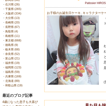
・
静岡県 (68)
Patissier HIRO
・
石川県 (26)
・
千葉県 (265)
お子様のお誕生日ケーキ
,
キャラクターケ
・
大阪府 (334)
・
大分県 (13)
・
長崎県 (20)
・
長野県 (67)
・
鳥取県 (4)
・
島根県 (11)
・
東京都 (668)
・
徳島県 (9)
・
栃木県 (68)
・
奈良県 (52)
・
富山県 (21)
・
福井県 (19)
・
福岡県 (123)
・
福島県 (59)
・
兵庫県 (169)
・
北海道 (89)
・
和歌山県 (19)
最近のブログ記事
4歳になった息子も大喜び
見た目も味