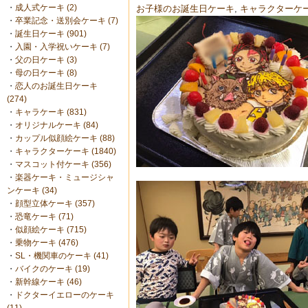
・
成人式ケーキ (2)
お子様のお誕生日ケーキ
,
キャラクターケ
・
卒業記念・送別会ケーキ (7)
・
誕生日ケーキ (901)
・
入園・入学祝いケーキ (7)
・
父の日ケーキ (3)
・
母の日ケーキ (8)
・
恋人のお誕生日ケーキ
(274)
・
キャラケーキ (831)
・
オリジナルケーキ (84)
・
カップル似顔絵ケーキ (88)
・
キャラクターケーキ (1840)
・
マスコット付ケーキ (356)
・
楽器ケーキ・ミュージシャ
ンケーキ (34)
・
顔型立体ケーキ (357)
・
恐竜ケーキ (71)
・
似顔絵ケーキ (715)
・
乗物ケーキ (476)
・
SL・機関車のケーキ (41)
・
バイクのケーキ (19)
・
新幹線ケーキ (46)
・
ドクターイエローのケーキ