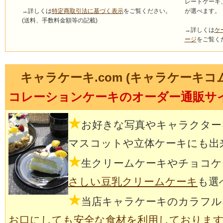
レートケーキ
→詳しくは
特定商取引法に基づく表示
をご覧ください。
が選べます。
(送料、手数料金額等の記載)
→詳しくは
ケ
ージ
をご覧く
キャラケーキ.com (キャラケーキコ
コレーションケーキのオーダー通販サ
★
お好きな写真やキャラクター
マスコットや立体ケーキにも出
★
生クリームケーキやチョコケ
さしい豆乳クリームケーキ
も選
★
当店キャラケーキのカラフル
お口にしても安全な食材を利用しておりま