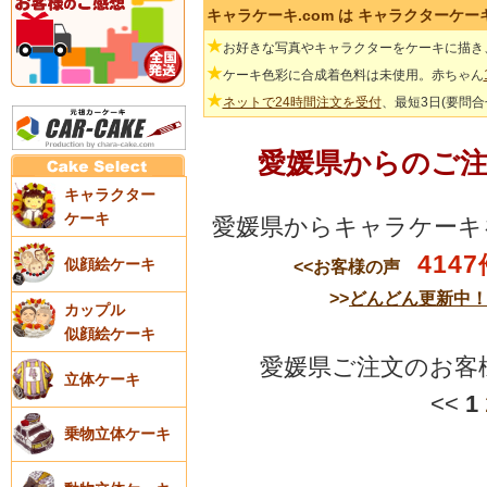
キャラケーキ.com は キャラクターケ
★
お好きな写真やキャラクターをケーキに描き
★
ケーキ色彩に合成着色料は未使用。赤ちゃん
★
ネットで24時間注文を受付
、最短3日(要問
愛媛県からのご
キャラクター
ケーキ
愛媛県からキャラケーキ
4147
似顔絵ケーキ
<<お客様の声
>>
どんどん更新中
カップル
似顔絵ケーキ
愛媛県ご注文のお客
立体ケーキ
<<
1
乗物立体ケーキ