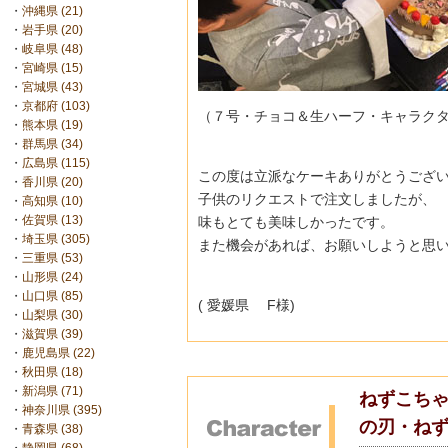
・
沖縄県 (21)
・
岩手県 (20)
・
岐阜県 (48)
・
宮崎県 (15)
・
宮城県 (43)
・
京都府 (103)
（７号・チョコ＆生ハーフ・キャラク
・
熊本県 (19)
・
群馬県 (34)
・
広島県 (115)
この度は立派なケーキありがとうござ
・
香川県 (20)
子供のリクエストで注文しましたが、
・
高知県 (10)
・
佐賀県 (13)
味もとても美味しかったです。
・
埼玉県 (305)
また機会があれば、お願いしようと思
・
三重県 (53)
・
山形県 (24)
・
山口県 (85)
( 愛媛県 F様)
・
山梨県 (30)
・
滋賀県 (39)
・
鹿児島県 (22)
・
秋田県 (18)
・
新潟県 (71)
ねずこちゃ
・
神奈川県 (395)
の刃・ね
・
青森県 (38)