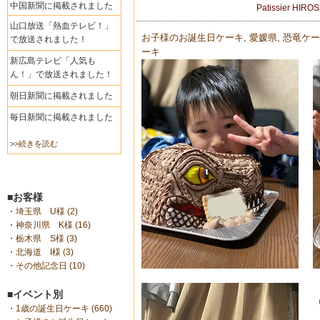
中国新聞に掲載されました
Patissier HIRO
山口放送「熱血テレビ！」
お子様のお誕生日ケーキ
,
愛媛県
,
恐竜ケー
で放送されました！
ーキ
新広島テレビ「人気も
ん！」で放送されました！
朝日新聞に掲載されました
毎日新聞に掲載されました
>>続きを読む
■お客様
・
埼玉県 U様 (2)
・
神奈川県 K様 (16)
・
栃木県 S様 (3)
・
北海道 I様 (3)
・
その他記念日 (10)
■イベント別
・
1歳の誕生日ケーキ (660)