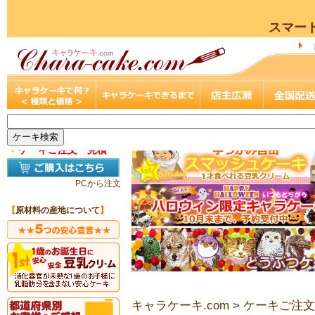
スマー
▼
ケーキご注文・見積
PCから注文
【
原材料の産地について
】
キャラケーキ.com
>
ケーキご注文