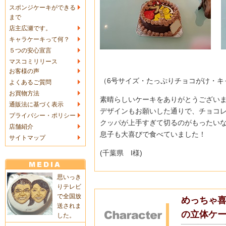
スポンジケーキができる
まで
店主広瀬です。
キャラケーキって何？
５つの安心宣言
マスコミリリース
お客様の声
（6号サイズ・たっぷりチョコがけ・キ
よくあるご質問
お買物方法
素晴らしいケーキをありがとうござい
通販法に基づく表示
デザインもお願いした通りで、チョコ
プライバシー・ポリシー
クッパが上手すぎて切るのがもったい
店舗紹介
息子も大喜びで食べていました！
サイトマップ
(千葉県 I様)
思いっき
りテレビ
で全国放
めっちゃ
送されま
の立体ケ
した。