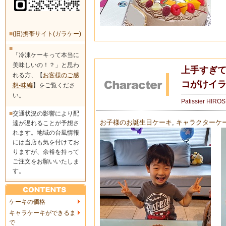
■
(旧)携帯サイト(ガラケー)
■
「冷凍ケーキって本当に
美味しいの！？」と思わ
上手すぎて
れる方、【
お客様のご感
コがけイ
想-味編
】をご覧くださ
い。
Patissier HIRO
■
交通状況の影響により配
お子様のお誕生日ケーキ
,
キャラクターケ
達が遅れることが予想さ
れます。地域の台風情報
には当店も気を付けてお
りますが、余裕を持って
ご注文をお願いいたしま
す。
ケーキの価格
キャラケーキができるま
で