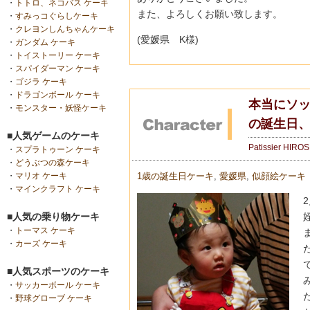
・
トトロ、ネコバス ケーキ
また、よろしくお願い致します。
・
すみっコぐらしケーキ
・
クレヨンしんちゃんケーキ
(愛媛県 K様)
・
ガンダム ケーキ
・
トイストーリー ケーキ
・
スパイダーマン ケーキ
・
ゴジラ ケーキ
・
ドラゴンボール ケーキ
本当にソッ
・
モンスター・妖怪ケーキ
の誕生日、
■人気ゲームのケーキ
Patissier HIRO
・
スプラトゥーン ケーキ
・
どうぶつの森ケーキ
1歳の誕生日ケーキ
,
愛媛県
,
似顔絵ケーキ
・
マリオ ケーキ
・
マインクラフト ケーキ
■人気の乗り物ケーキ
・
トーマス ケーキ
・
カーズ ケーキ
■人気スポーツのケーキ
・
サッカーボール ケーキ
・
野球グローブ ケーキ