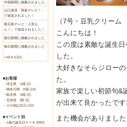
中国新聞に掲載されました
山口放送「熱血テレビ！」
で放送されました！
（7号・豆乳クリーム
新広島テレビ「人気も
ん！」で放送されました！
こんにちは！
朝日新聞に掲載されました
この度は素敵な誕生日
毎日新聞に掲載されました
した。
>>続きを読む
大好きなそらジローの
た。
■お客様
・
埼玉県 U様 (2)
家族で楽しい初節句&
・
神奈川県 K様 (16)
・
栃木県 S様 (3)
・
北海道 I様 (3)
が出来て良かったです
・
その他記念日 (10)
また機会がありました
■イベント別
・
1歳の誕生日ケーキ (660)