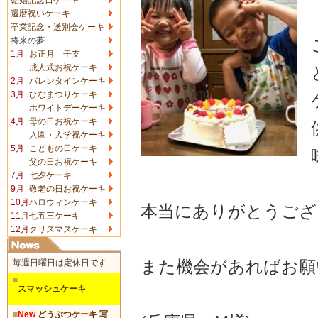
還暦祝いケーキ
卒業記念・送別会ケーキ
将来の夢
1月
お正月 干支
成人式お祝ケーキ
2月
バレンタインケーキ
3月
ひなまつりケーキ
ホワイトデーケーキ
4月
母の日お祝ケーキ
入園・入学祝ケーキ
5月
こどもの日ケーキ
父の日お祝ケーキ
7月
七夕ケーキ
9月
敬老の日お祝ケーキ
10月
ハロウィンケーキ
本当にありがとうござ
11月
七五三ケーキ
12月
クリスマスケーキ
また機会があればお願い
毎週日曜日は定休日です
■
スマッシュケーキ
■
New
どうぶつケーキ 写