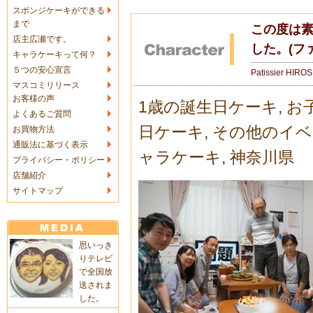
スポンジケーキができる
まで
この度は
店主広瀬です。
した。(フ
キャラケーキって何？
５つの安心宣言
Patissier HIRO
マスコミリリース
お客様の声
1歳の誕生日ケーキ
,
お
よくあるご質問
日ケーキ
,
その他のイベ
お買物方法
通販法に基づく表示
ャラケーキ
,
神奈川県
プライバシー・ポリシー
店舗紹介
サイトマップ
思いっき
りテレビ
で全国放
送されま
した。