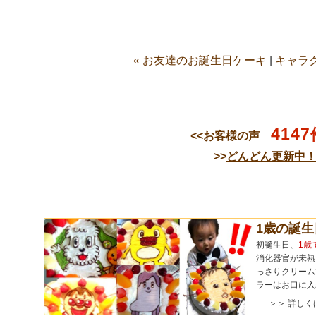
« お友達のお誕生日ケーキ
|
キャラ
4147
<<お客様の声
>>
どんどん更新中
1歳の誕
初誕生日、
1歳
消化器官が未熟
っさりクリーム
ラーはお口に入
＞＞ 詳しく