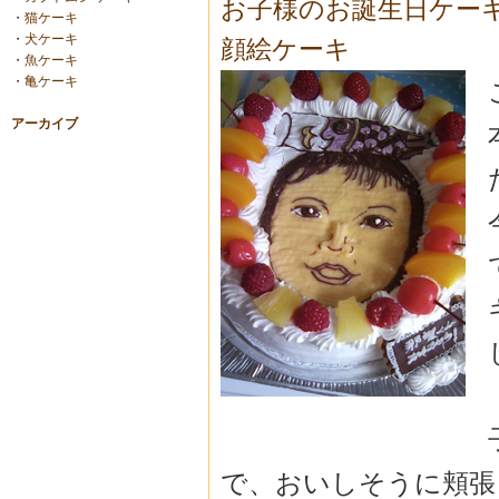
お子様のお誕生日ケー
・
猫ケーキ
・
犬ケーキ
顔絵ケーキ
・
魚ケーキ
・
亀ケーキ
アーカイブ
で、おいしそうに頬張