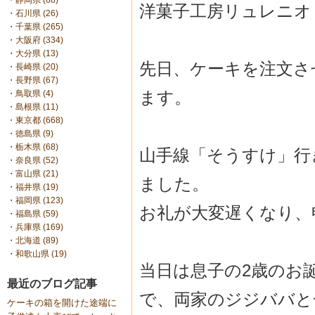
・
静岡県 (68)
洋菓子工房リュレニオ
・
石川県 (26)
・
千葉県 (265)
・
大阪府 (334)
・
大分県 (13)
先日、ケーキを注文さ
・
長崎県 (20)
・
長野県 (67)
ます。
・
鳥取県 (4)
・
島根県 (11)
・
東京都 (668)
・
徳島県 (9)
・
栃木県 (68)
山手線「そうすけ」行
・
奈良県 (52)
・
富山県 (21)
ました。
・
福井県 (19)
・
福岡県 (123)
お礼が大変遅くなり、
・
福島県 (59)
・
兵庫県 (169)
・
北海道 (89)
・
和歌山県 (19)
当日は息子の2歳のお
最近のブログ記事
で、両家のジジババと
ケーキの箱を開けた途端に