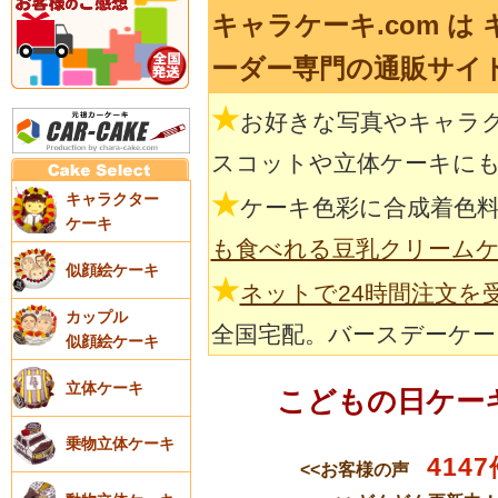
キャラケーキ.com は
ーダー専門の通販サイ
★
お好きな写真やキャラ
スコットや立体ケーキに
★
キャラクター
ケーキ色彩に合成着色
ケーキ
も食べれる豆乳クリーム
似顔絵ケーキ
★
ネットで24時間注文を
カップル
全国宅配。バースデーケー
似顔絵ケーキ
立体ケーキ
こどもの日ケー
乗物立体ケーキ
4147
<<お客様の声