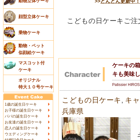
>>
どんどん更新中
動物立体ケーキ
顔型立体ケーキ
こどもの日ケーキご注文
乗物ケーキ
動物・ペット
似顔絵ケーキ
マスコット付
ケーキの
ケーキ
キも美味しく
オリジナル
Patissier HIRO
特大１０号ケーキ
こどもの日ケーキ
,
キャ
1歳の誕生日ケーキ
兵庫県
お子様の誕生日ケーキ
パパの誕生日ケーキ
お友達の誕生日ケーキ
恋人の誕生日ケーキ
ウエディングケーキ
結婚記念日ケーキ