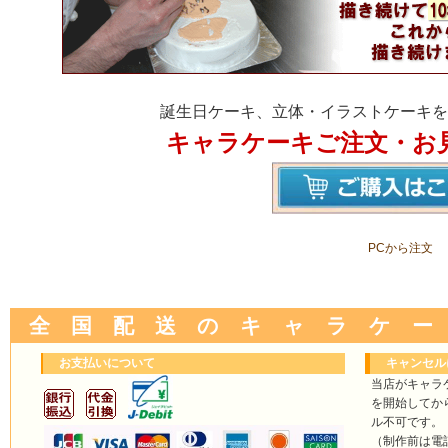
誕生日ケーキ、立体・イラストケーキを
キャラケーキご注文・お
PCから注文
全 国 配 送 の キ ャ ラ ケ ー
お支払いについて
キャンセル
当店がキャラ
を開始してか
ル不可です。
（制作前は電