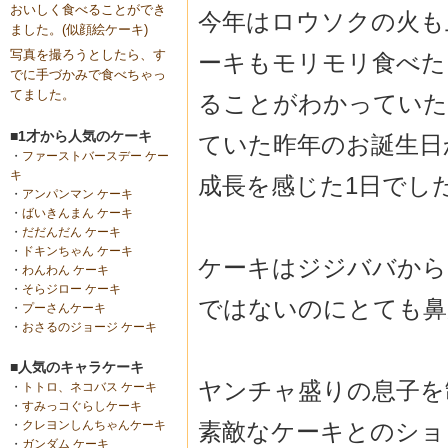
おいしく食べることができ
今年はロウソクの火も
ました。(似顔絵ケーキ)
写真を撮ろうとしたら、す
ーキもモリモリ食べた
でに手づかみで食べちゃっ
てました。
ることがわかっていた
■1才から人気のケーキ
ていた昨年のお誕生日
・
ファーストバースデー ケー
キ
成長を感じた1日でし
・
アンパンマン ケーキ
・
ばいきんまん ケーキ
・
だだんだん ケーキ
・
ドキンちゃん ケーキ
ケーキはジジババから
・
わんわん ケーキ
・
そらジロー ケーキ
ではないのにとても鼻
・
プーさんケーキ
・
おさるのジョージ ケーキ
■人気のキャラケーキ
ヤンチャ盛りの息子を
・
トトロ、ネコバス ケーキ
・
すみっコぐらしケーキ
素敵なケーキとのショ
・
クレヨンしんちゃんケーキ
・
ガンダム ケーキ