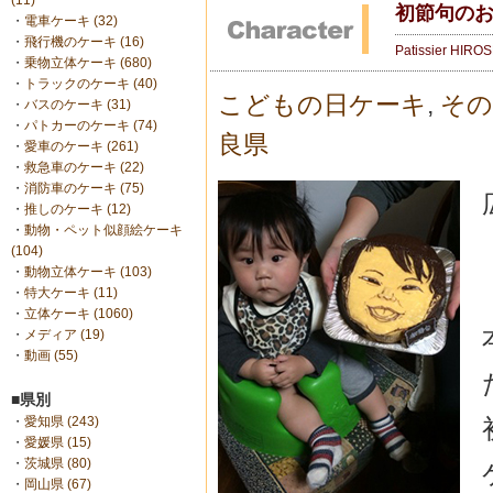
(11)
初節句のお
・
電車ケーキ (32)
・
飛行機のケーキ (16)
Patissier HIRO
・
乗物立体ケーキ (680)
・
トラックのケーキ (40)
こどもの日ケーキ
,
その
・
バスのケーキ (31)
・
パトカーのケーキ (74)
良県
・
愛車のケーキ (261)
・
救急車のケーキ (22)
・
消防車のケーキ (75)
・
推しのケーキ (12)
・
動物・ペット似顔絵ケーキ
(104)
・
動物立体ケーキ (103)
・
特大ケーキ (11)
・
立体ケーキ (1060)
・
メディア (19)
・
動画 (55)
■県別
・
愛知県 (243)
・
愛媛県 (15)
・
茨城県 (80)
・
岡山県 (67)