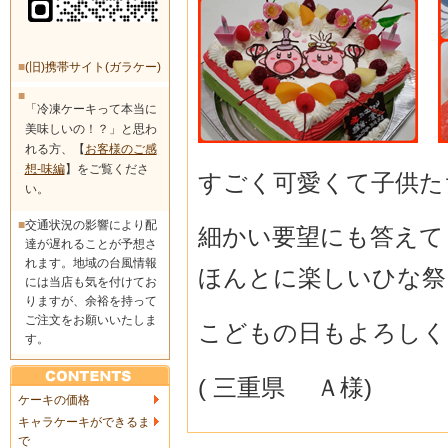
■
(旧)携帯サイト(ガラケー)
■
「冷凍ケーキって本当に
美味しいの！？」と思わ
れる方、【
お客様のご感
想-味編
】をご覧くださ
すごく可愛くて子供た
い。
■
交通状況の影響により配
細かい要望にも答えて
達が遅れることが予想さ
れます。地域の台風情報
ほんとに楽しいひな祭
には当店も気を付けてお
りますが、余裕を持って
ご注文をお願いいたしま
こどもの日もよろしくお
す。
( 三重県 Ａ様)
ケーキの価格
キャラケーキができるま
で