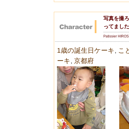
写真を撮
ってまし
Patissier HIRO
1歳の誕生日ケーキ
,
こ
ーキ
,
京都府