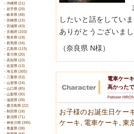
・
沖縄県 (21)
・
岩手県 (20)
・
岐阜県 (48)
したいと話をしています(
・
宮崎県 (15)
・
宮城県 (43)
ありがとうございまし
・
京都府 (103)
・
熊本県 (19)
・
群馬県 (34)
（奈良県 N様）
・
広島県 (115)
・
香川県 (20)
・
高知県 (10)
・
佐賀県 (13)
・
埼玉県 (305)
・
三重県 (53)
電車ケー
・
山形県 (24)
高かった
・
山口県 (85)
・
山梨県 (30)
Patissier HIRO
・
滋賀県 (39)
・
鹿児島県 (22)
お子様のお誕生日ケー
・
秋田県 (18)
・
新潟県 (71)
ケーキ
,
電車ケーキ
,
東
・
神奈川県 (395)
・
青森県 (38)