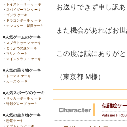
・
トイストーリー ケーキ
お送りできず申し訳あ
・
スパイダーマン ケーキ
・
ゴジラ ケーキ
・
ドラゴンボール ケーキ
・
モンスター・妖怪ケーキ
また機会があればお世
■人気ゲームのケーキ
・
スプラトゥーン ケーキ
・
どうぶつの森ケーキ
この度は誠にありがと
・
マリオ ケーキ
・
マインクラフト ケーキ
■人気の乗り物ケーキ
（東京都 M様）
・
トーマス ケーキ
・
カーズ ケーキ
■人気スポーツのケーキ
・
サッカーボール ケーキ
・
野球グローブ ケーキ
似顔絵ケ
■人気の生き物ケーキ
Patissier HIRO
・
恐竜ケーキ
・
カブトムシ ケーキ