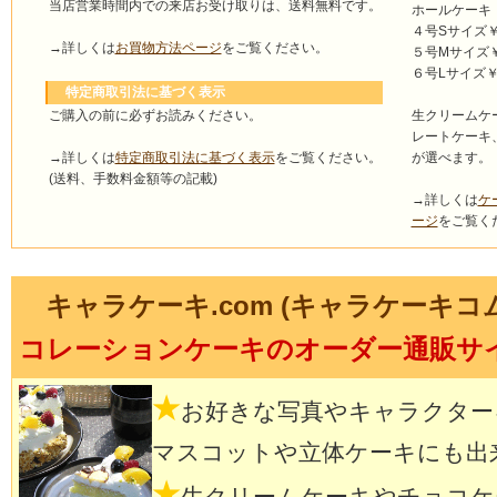
当店営業時間内での来店お受け取りは、送料無料です。
ホールケーキ
４号Sサイズ￥4
→詳しくは
お買物方法ページ
をご覧ください。
５号Mサイズ￥4
６号Lサイズ￥5
特定商取引法に基づく表示
ご購入の前に必ずお読みください。
生クリームケ
レートケーキ
→詳しくは
特定商取引法に基づく表示
をご覧ください。
が選べます。
(送料、手数料金額等の記載)
→詳しくは
ケ
ージ
をご覧く
キャラケーキ.com (キャラケーキコ
コレーションケーキのオーダー通販サ
★
お好きな写真やキャラクター
マスコットや立体ケーキにも出
★
生クリームケーキやチョコケ