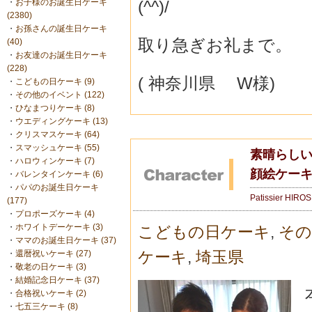
(^^)/
・
お子様のお誕生日ケーキ
(2380)
・
お孫さんの誕生日ケーキ
取り急ぎお礼まで。
(40)
・
お友達のお誕生日ケーキ
(228)
( 神奈川県 W様)
・
こどもの日ケーキ (9)
・
その他のイベント (122)
・
ひなまつりケーキ (8)
・
ウエディングケーキ (13)
・
クリスマスケーキ (64)
・
スマッシュケーキ (55)
素晴らしい
・
ハロウィンケーキ (7)
顔絵ケーキ
・
バレンタインケーキ (6)
・
パパのお誕生日ケーキ
Patissier HIRO
(177)
・
プロポーズケーキ (4)
・
ホワイトデーケーキ (3)
こどもの日ケーキ
,
その
・
ママのお誕生日ケーキ (37)
ケーキ
,
埼玉県
・
還暦祝いケーキ (27)
・
敬老の日ケーキ (3)
・
結婚記念日ケーキ (37)
・
合格祝いケーキ (2)
・
七五三ケーキ (8)