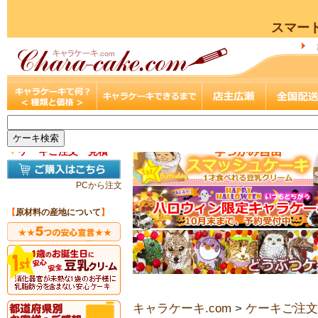
スマー
▼
ケーキご注文・見積
PCから注文
【
原材料の産地について
】
キャラケーキ.com
>
ケーキご注文