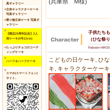
(兵庫県 M様)
真ギャラリー
■
立体キャラクターケーキ
写真ギャラリー
■
乗り物立体ケーキ 写真ギ
ャラリー
■
子供たち
【開店20周年記念】2人
（ひな祭りv
用ケーキ(4号12cm)
■
たっぷりチョコのコーテ
Patissier HIRO
ィングケーキ
■
こどもの日ケーキ
,
ひな
ハーフ＆ハーフケーキ
キ
,
キャラクターケーキ
■
スマホ(スマートフォン)
サイト↓