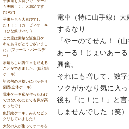
子供達も大喜びで、ケーキ
も美味しく、大満足です
(*≧∀≦*)
電車（特に山手線）大
子供たちも大喜びでし
た！！！（カービィケーキ
するなり
（ひな祭りver）)
この度は素敵な誕生日ケー
「やーのてせん！（山
キをありがとうございまし
た。(ファーストバースデ
あーる！じぇいあーる
ー)
興奮。
素晴らしい誕生日を迎える
ことができました。(似顔絵
ケーキ)
それにも増して、数字
初節句のお祝いにバッチリ
ソクがかなり気に入っ
(顔型立体ケーキ)
電車ケーキ私が作ったわけ
後も「に！に！」と言
ではないのにとても鼻が高
かったです
しませんでした（笑）
似顔絵ケーキ、みんなビッ
クリしていました！
大勢の人が集ってケーキを