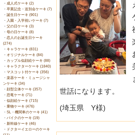
・
成人式ケーキ (2)
・
卒業記念・送別会ケーキ (7)
・
誕生日ケーキ (901)
・
入園・入学祝いケーキ (7)
・
父の日ケーキ (3)
・
母の日ケーキ (8)
・
恋人のお誕生日ケーキ
(274)
・
キャラケーキ (831)
・
オリジナルケーキ (84)
・
カップル似顔絵ケーキ (88)
・
キャラクターケーキ (1840)
・
マスコット付ケーキ (356)
・
楽器ケーキ・ミュージシャ
ンケーキ (34)
世話になります。
・
顔型立体ケーキ (357)
・
恐竜ケーキ (71)
・
似顔絵ケーキ (715)
(埼玉県 Y様)
・
乗物ケーキ (476)
・
SL・機関車のケーキ (41)
・
バイクのケーキ (19)
・
新幹線ケーキ (46)
・
ドクターイエローのケーキ