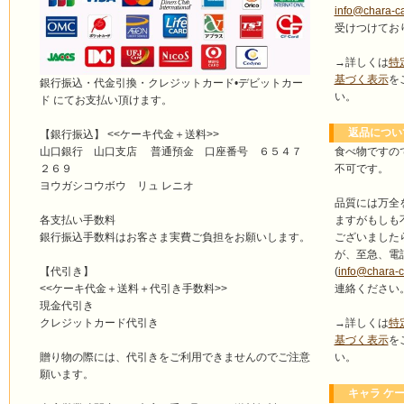
info@chara-c
受けつけてお
→詳しくは
特
基づく表示
を
銀行振込・代金引換・クレジットカード•デビットカー
い。
ド にてお支払い頂けます。
返品につい
【銀行振込】 <<ケーキ代金＋送料>>
食べ物ですの
山口銀行 山口支店 普通預金 口座番号 ６５４７
不可です。
２６９
ヨウガシコウボウ リュ レニオ
品質には万全
ますがもしも
各支払い手数料
ございました
銀行振込手数料はお客さま実費ご負担をお願いします。
が、至急、電
(
info@chara-
【代引き】
連絡ください
<<ケーキ代金＋送料＋代引き手数料>>
現金代引き
→詳しくは
特
クレジットカード代引き
基づく表示
を
い。
贈り物の際には、代引きをご利用できませんのでご注意
願います。
キャラ ケー