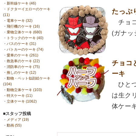
・
新幹線ケーキ (46)
・
ドクターイエローのケーキ
たっぷ
(11)
チョコ
・
電車ケーキ (32)
・
飛行機のケーキ (16)
(ガナ
・
乗物立体ケーキ (680)
・
トラックのケーキ (40)
・
バスのケーキ (31)
・
パトカーのケーキ (74)
・
愛車のケーキ (261)
・
救急車のケーキ (22)
チョコ
・
消防車のケーキ (75)
ーキ
・
推しのケーキ (12)
・
動物・ペット似顔絵ケーキ
ひとつ
(104)
・
動物立体ケーキ (103)
は生ク
・
特大ケーキ (11)
・
立体ケーキ (1062)
体ケーキ
■スタッフ投稿
・
メディア (19)
・
動画 (55)