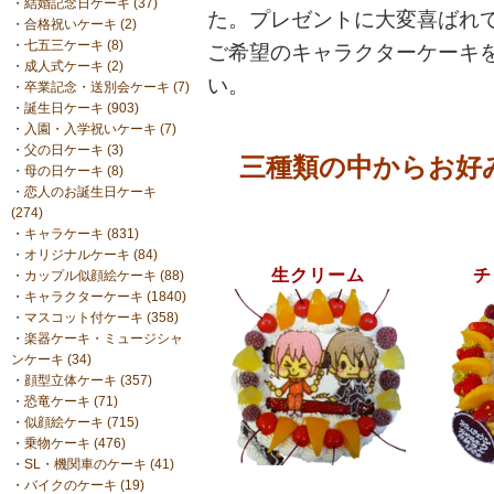
・
結婚記念日ケーキ (37)
た。プレゼントに大変喜ばれ
・
合格祝いケーキ (2)
・
七五三ケーキ (8)
ご希望のキャラクターケーキを
・
成人式ケーキ (2)
い。
・
卒業記念・送別会ケーキ (7)
・
誕生日ケーキ (903)
・
入園・入学祝いケーキ (7)
・
父の日ケーキ (3)
三種類の中からお好
・
母の日ケーキ (8)
・
恋人のお誕生日ケーキ
(274)
・
キャラケーキ (831)
・
オリジナルケーキ (84)
生クリーム
チ
・
カップル似顔絵ケーキ (88)
・
キャラクターケーキ (1840)
・
マスコット付ケーキ (358)
・
楽器ケーキ・ミュージシャ
ンケーキ (34)
・
顔型立体ケーキ (357)
・
恐竜ケーキ (71)
・
似顔絵ケーキ (715)
・
乗物ケーキ (476)
・
SL・機関車のケーキ (41)
・
バイクのケーキ (19)