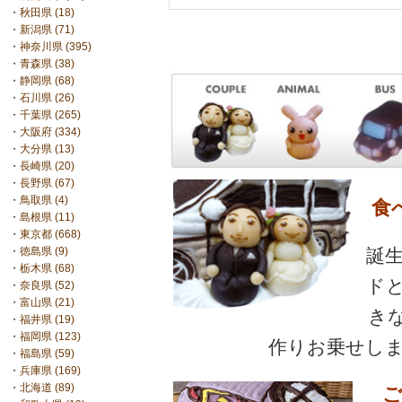
・
秋田県 (18)
・
新潟県 (71)
・
神奈川県 (395)
・
青森県 (38)
・
静岡県 (68)
・
石川県 (26)
・
千葉県 (265)
・
大阪府 (334)
・
大分県 (13)
・
長崎県 (20)
・
長野県 (67)
・
鳥取県 (4)
食
・
島根県 (11)
・
東京都 (668)
誕
・
徳島県 (9)
・
栃木県 (68)
ド
・
奈良県 (52)
・
富山県 (21)
き
・
福井県 (19)
・
福岡県 (123)
作りお乗せしま
・
福島県 (59)
・
兵庫県 (169)
・
北海道 (89)