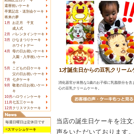
還暦祝いケーキ
卒業記念・送別会ケーキ
将来の夢
1月
お正月 干支
成人式
2月
バレンタインケーキ
3月
ひなまつりケーキ
ホワイトデー
4月
母の日お祝いケーキ
入園・入学祝いケー
キ
5月
こどもの日ケーキ
1才誕生日からの豆乳クリーム
父の日お祝いケーキ
7月
七夕ケーキ
消化器官が未熟な1歳のお子様に乳脂肪分を含
9月
敬老の日お祝いケー
心の豆乳クリームケーキ。
キ
10月
ハロウィンケーキ
11月
七五三ケーキ
12月
クリスマスケーキ
当店の誕生日ケーキを注文
毎週日曜日は定休日です
■
スマッシュケーキ
声をいただいております