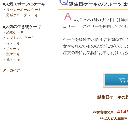
■人気スポーツのケーキ
誕生日ケーキのフルーツは
・
サッカーボール ケーキ
・
野球グローブ ケーキ
スポンジの間のサンドには洋
ェリー・ラズベリーを使用しており
■人気の生き物ケーキ
・
恐竜ケーキ
・
カブトムシ ケーキ
ケーキを冷凍でお送りする関係で、
・
猫ケーキ
食べられないものなどがございまし
・
犬ケーキ
注文の際にお気軽にお申し付けくだ
・
魚ケーキ
・
亀ケーキ
アーカイブ
誕生日ケーキの
414
<<お客様の声
>>
どんどん更新中