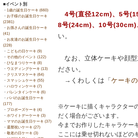
■イベント別
・
1歳の誕生日ケーキ (660)
4号(直径12cm)、5号(15
・
お子様のお誕生日ケーキ
(2381)
8号(24cm)、10号(30cm
・
お孫さんの誕生日ケーキ
(41)
い。
・
お友達のお誕生日ケーキ
(228)
・
こどもの日ケーキ (9)
なお、立体ケーキや顔型
・
その他のイベント (122)
・
ひなまつりケーキ (8)
ださい。
・
ウエディングケーキ (13)
・
クリスマスケーキ (64)
→くわしくは「
ケーキの
・
スマッシュケーキ (55)
・
ハロウィンケーキ (7)
・
バレンタインケーキ (6)
・
パパのお誕生日ケーキ
(177)
※ケーキに描くキャラクター
・
プロポーズケーキ (4)
だく場合がございます。
・
ホワイトデーケーキ (3)
・
ママのお誕生日ケーキ (37)
今までお作りしたキャラケー
・
還暦祝いケーキ (27)
ここには乗せ切れないほどの
・
敬老の日ケーキ (3)