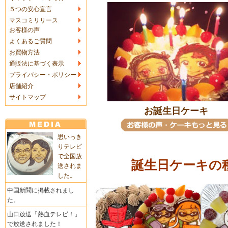
５つの安心宣言
マスコミリリース
お客様の声
よくあるご質問
お買物方法
通販法に基づく表示
プライバシー・ポリシー
店舗紹介
サイトマップ
お誕生日ケーキ
思いっき
りテレビ
で全国放
誕生日ケーキの
送されま
した。
中国新聞に掲載されまし
た。
山口放送「熱血テレビ！」
で放送されました！