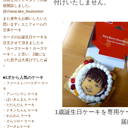
付けいたしません。
規開設しました。
@characake_lieureunion
また来年もお願いしたいと
思います♪ ユニフォームの
立体ケーキ
カーズのお誕生日ケーキを
注文させて頂きました☺️
『カーズケーキ！カーズケ
ーキ！』と言い、2歳にな
った息子は大喜びでした🍒
✨
■1才から人気のケーキ
・
ファーストバースデー ケー
キ
・
アンパンマン ケーキ
・
ばいきんまん ケーキ
・
だだんだん ケーキ
・
ドキンちゃん ケーキ
1歳誕生日ケーキを専用ケ
・
わんわん ケーキ
届
・
そらジロー ケーキ
・
プーさんケーキ