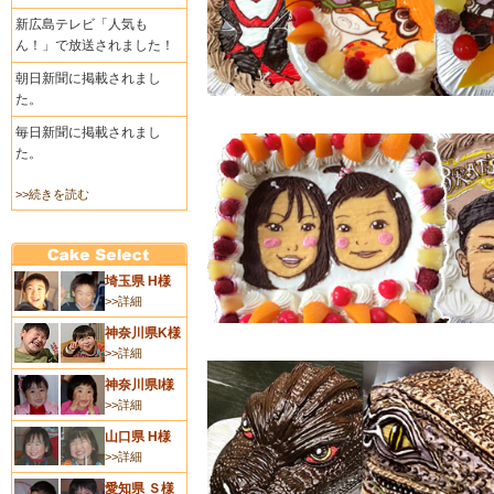
新広島テレビ「人気も
ん！」で放送されました！
朝日新聞に掲載されまし
た。
毎日新聞に掲載されまし
た。
>>続きを読む
埼玉県 H様
>>詳細
神奈川県K様
>>詳細
神奈川県I様
>>詳細
山口県 H様
>>詳細
愛知県 Ｓ様