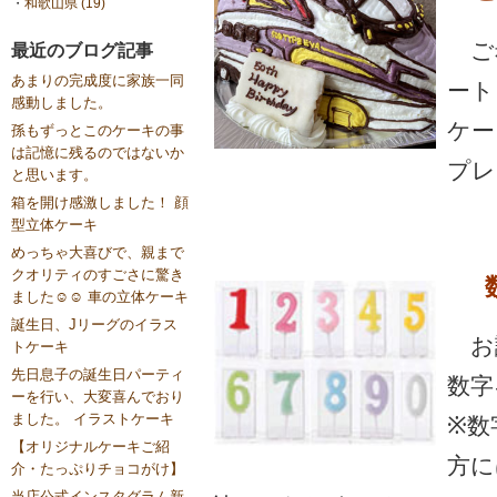
・
和歌山県 (19)
ご
最近のブログ記事
あまりの完成度に家族一同
ート
感動しました。
ケー
孫もずっとこのケーキの事
は記憶に残るのではないか
プレ
と思います。
箱を開け感激しました！ 顔
型立体ケーキ
めっちゃ大喜びで、親まで
クオリティのすごさに驚き
ました☺️☺️ 車の立体ケーキ
誕生日、Jリーグのイラス
お
トケーキ
先日息子の誕生日パーティ
数字
ーを行い、大変喜んでおり
ました。 イラストケーキ
※数
【オリジナルケーキご紹
方に
介・たっぷりチョコがけ】
当店公式インスタグラム新