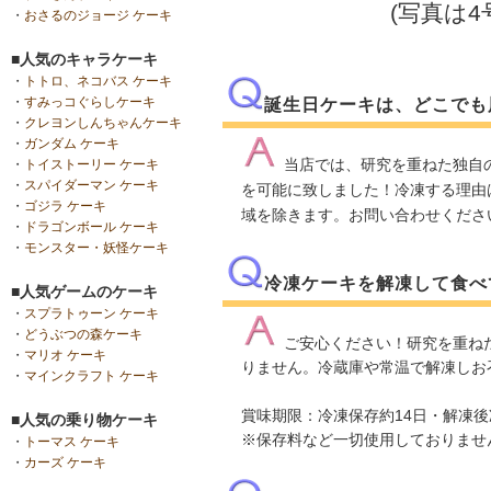
(写真は
・
おさるのジョージ ケーキ
■人気のキャラケーキ
・
トトロ、ネコバス ケーキ
・
すみっコぐらしケーキ
誕生日ケーキは、どこでも
・
クレヨンしんちゃんケーキ
・
ガンダム ケーキ
当店では、研究を重ねた独自
・
トイストーリー ケーキ
・
スパイダーマン ケーキ
を可能に致しました！冷凍する理由
・
ゴジラ ケーキ
域を除きます。お問い合わせくださ
・
ドラゴンボール ケーキ
・
モンスター・妖怪ケーキ
冷凍ケーキを解凍して食べ
■人気ゲームのケーキ
・
スプラトゥーン ケーキ
・
どうぶつの森ケーキ
ご安心ください！研究を重ね
・
マリオ ケーキ
りません。冷蔵庫や常温で解凍しお
・
マインクラフト ケーキ
賞味期限：冷凍保存約14日・解凍
■人気の乗り物ケーキ
※保存料など一切使用しておりませ
・
トーマス ケーキ
・
カーズ ケーキ