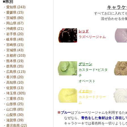
■県別
キャラケ
・
愛知県 (243)
・
愛媛県 (15)
すべてお口に入れて
・
茨城県 (80)
混ぜ合わせる分
・
岡山県 (67)
・
沖縄県 (21)
レッド
・
岩手県 (20)
ラズベリージャム
・
岐阜県 (48)
・
宮崎県 (15)
・
宮城県 (43)
・
京都府 (103)
・
熊本県 (19)
グリーン
・
群馬県 (35)
カスタード+ピスタ
・
広島県 (115)
チ
・
香川県 (20)
オペースト
・
高知県 (10)
・
佐賀県 (13)
イエロー
・
埼玉県 (305)
カスタードクリー
・
三重県 (53)
ム
・
山形県 (25)
・
山口県 (85)
※
ブルー
はブルーベリージャムを利用するた
・
山梨県 (30)
なぜなら、
青色をした食材は全く存在し
・
滋賀県 (39)
キャラケーキでは着色料を一切りようしな
・
鹿児島県 (22)