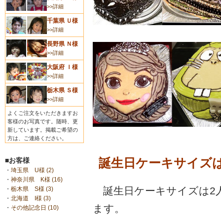
>>詳細
千葉県 Ｕ様
>>詳細
長野県 Ｎ様
>>詳細
大阪府 Ｉ様
>>詳細
栃木県 Ｓ様
>>詳細
よくご注文をいただきますお
客様のお写真です。随時、更
新しています。掲載ご希望の
方は、ご連絡ください。
誕生日ケーキサイズ
■お客様
・
埼玉県 U様 (2)
・
神奈川県 K様 (16)
誕生日ケーキサイズは2
・
栃木県 S様 (3)
・
北海道 I様 (3)
ます。
・
その他記念日 (10)