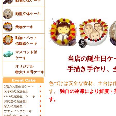
動物立体ケーキ
顔型立体ケーキ
乗物ケーキ
動物・ペット
似顔絵ケーキ
マスコット付
当店の誕生日ケ
ケーキ
オリジナル
手描き手作り、
特大１０号ケーキ
色づけは安全な食材、土台は
1歳のお誕生日ケーキ
す。
独自の冷凍により鮮度・
お子様のお誕生日
パパのお誕生日ケーキ
す。
お友達のお誕生日
恋人のお誕生日
ウエディングケーキ
結婚記念日ケーキ