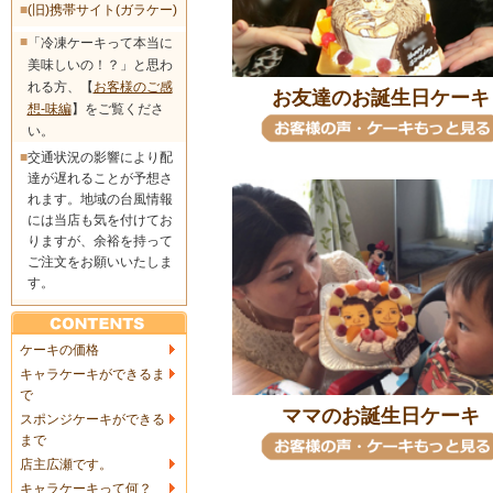
■
(旧)携帯サイト(ガラケー)
■
「冷凍ケーキって本当に
美味しいの！？」と思わ
れる方、【
お客様のご感
お友達のお誕生日ケーキ
想-味編
】をご覧くださ
い。
■
交通状況の影響により配
達が遅れることが予想さ
れます。地域の台風情報
には当店も気を付けてお
りますが、余裕を持って
ご注文をお願いいたしま
す。
ケーキの価格
キャラケーキができるま
で
ママのお誕生日ケーキ
スポンジケーキができる
まで
店主広瀬です。
キャラケーキって何？