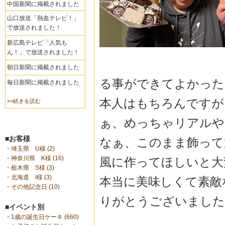
中国新聞に掲載されました
山口放送「熱血テレビ！」
で放送されました！
新広島テレビ「人気も
ん！」で放送されました！
朝日新聞に掲載されました
る事ができてよかった
毎日新聞に掲載されました
本人はもちろんですが
>>続きを読む
ぁ、めっちゃリアルや
■お客様
なぁ、このまま飾って
・
埼玉県 U様 (2)
・
神奈川県 K様 (16)
風に作ってほしいと大
・
栃木県 S様 (3)
・
北海道 I様 (3)
本当に美味しくて素敵
・
その他記念日 (10)
りがとうござい
ました
■イベント別
・
1歳の誕生日ケーキ (660)