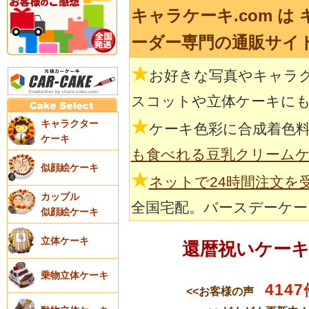
キャラケーキ.com は
ーダー専門の通販サイ
★
お好きな写真やキャラ
スコットや立体ケーキに
★
キャラクター
ケーキ色彩に合成着色
ケーキ
も食べれる豆乳クリーム
似顔絵ケーキ
★
ネットで24時間注文を
カップル
全国宅配。バースデーケー
似顔絵ケーキ
立体ケーキ
還暦祝いケー
乗物立体ケーキ
4147
<<お客様の声