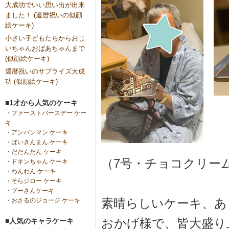
大成功でいい思い出が出来
ました！ (還暦祝いの似顔
絵ケーキ)
小さい子どもたちからおじ
いちゃんおばあちゃんまで
(似顔絵ケーキ)
還暦祝いのサプライズ大成
功 (似顔絵ケーキ)
■1才から人気のケーキ
・
ファーストバースデー ケー
キ
・
アンパンマン ケーキ
・
ばいきんまん ケーキ
・
だだんだん ケーキ
（7号・チョコクリー
・
ドキンちゃん ケーキ
・
わんわん ケーキ
・
そらジロー ケーキ
・
プーさんケーキ
素晴らしいケーキ、あ
・
おさるのジョージ ケーキ
おかげ様で、皆大盛り
■人気のキャラケーキ