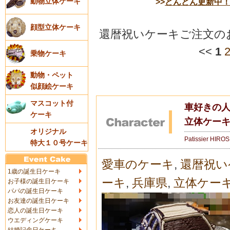
>>
どんどん更新中
動物立体ケーキ
顔型立体ケーキ
還暦祝いケーキご注文の
<<
1
乗物ケーキ
動物・ペット
似顔絵ケーキ
マスコット付
車好きの人
ケーキ
立体ケー
オリジナル
Patissier HIRO
特大１０号ケーキ
愛車のケーキ
,
還暦祝い
1歳の誕生日ケーキ
ーキ
,
兵庫県
,
立体ケー
お子様の誕生日ケーキ
パパの誕生日ケーキ
お友達の誕生日ケーキ
恋人の誕生日ケーキ
ウエディングケーキ
結婚記念日ケーキ