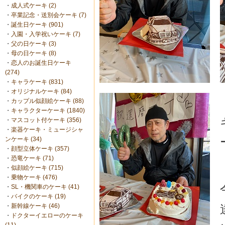
・
成人式ケーキ (2)
・
卒業記念・送別会ケーキ (7)
・
誕生日ケーキ (901)
・
入園・入学祝いケーキ (7)
・
父の日ケーキ (3)
・
母の日ケーキ (8)
・
恋人のお誕生日ケーキ
(274)
・
キャラケーキ (831)
・
オリジナルケーキ (84)
・
カップル似顔絵ケーキ (88)
・
キャラクターケーキ (1840)
・
マスコット付ケーキ (356)
・
楽器ケーキ・ミュージシャ
ンケーキ (34)
・
顔型立体ケーキ (357)
・
恐竜ケーキ (71)
・
似顔絵ケーキ (715)
・
乗物ケーキ (476)
・
SL・機関車のケーキ (41)
・
バイクのケーキ (19)
・
新幹線ケーキ (46)
・
ドクターイエローのケーキ