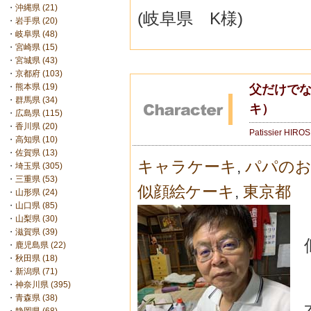
・
沖縄県 (21)
(岐阜県 K様)
・
岩手県 (20)
・
岐阜県 (48)
・
宮崎県 (15)
・
宮城県 (43)
・
京都府 (103)
・
熊本県 (19)
父だけで
・
群馬県 (34)
キ）
・
広島県 (115)
・
香川県 (20)
Patissier HIRO
・
高知県 (10)
・
佐賀県 (13)
キャラケーキ
,
パパのお
・
埼玉県 (305)
・
三重県 (53)
似顔絵ケーキ
,
東京都
・
山形県 (24)
・
山口県 (85)
・
山梨県 (30)
・
滋賀県 (39)
・
鹿児島県 (22)
・
秋田県 (18)
・
新潟県 (71)
・
神奈川県 (395)
・
青森県 (38)