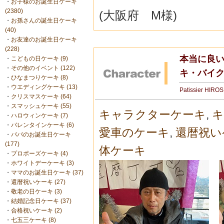
・
お子様のお誕生日ケーキ
(2380)
(大阪府 M様)
・
お孫さんの誕生日ケーキ
(40)
・
お友達のお誕生日ケーキ
(228)
本当に良
・
こどもの日ケーキ (9)
・
その他のイベント (122)
キ・バイ
・
ひなまつりケーキ (8)
・
ウエディングケーキ (13)
Patissier HIRO
・
クリスマスケーキ (64)
・
スマッシュケーキ (55)
キャラクターケーキ
,
キ
・
ハロウィンケーキ (7)
・
バレンタインケーキ (6)
愛車のケーキ
,
還暦祝い
・
パパのお誕生日ケーキ
(177)
体ケーキ
・
プロポーズケーキ (4)
・
ホワイトデーケーキ (3)
・
ママのお誕生日ケーキ (37)
・
還暦祝いケーキ (27)
・
敬老の日ケーキ (3)
・
結婚記念日ケーキ (37)
・
合格祝いケーキ (2)
・
七五三ケーキ (8)