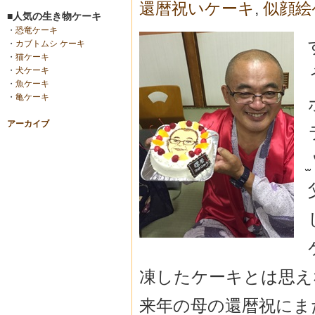
還暦祝いケーキ
,
似顔絵
■人気の生き物ケーキ
・
恐竜ケーキ
・
カブトムシ ケーキ
・
猫ケーキ
・
犬ケーキ
・
魚ケーキ
・
亀ケーキ
アーカイブ
̫
凍したケーキとは思え
来年の母の還暦祝にま