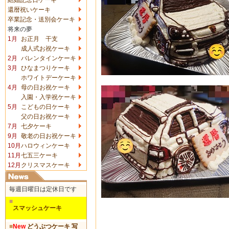
還暦祝いケーキ
卒業記念・送別会ケーキ
将来の夢
1月
お正月 干支
成人式お祝ケーキ
2月
バレンタインケーキ
3月
ひなまつりケーキ
ホワイトデーケーキ
4月
母の日お祝ケーキ
入園・入学祝ケーキ
5月
こどもの日ケーキ
父の日お祝ケーキ
7月
七夕ケーキ
9月
敬老の日お祝ケーキ
10月
ハロウィンケーキ
11月
七五三ケーキ
12月
クリスマスケーキ
毎週日曜日は定休日です
■
スマッシュケーキ
■
New
どうぶつケーキ 写