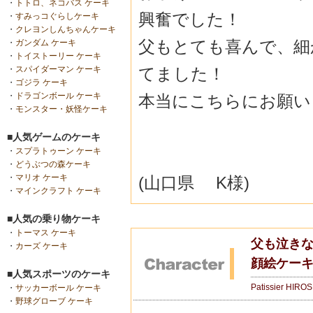
・
トトロ、ネコバス ケーキ
興奮でした！
・
すみっコぐらしケーキ
・
クレヨンしんちゃんケーキ
父もとても喜んで、細
・
ガンダム ケーキ
・
トイストーリー ケーキ
てました！
・
スパイダーマン ケーキ
・
ゴジラ ケーキ
・
ドラゴンボール ケーキ
本当にこちらにお願い
・
モンスター・妖怪ケーキ
■人気ゲームのケーキ
・
スプラトゥーン ケーキ
・
どうぶつの森ケーキ
・
マリオ ケーキ
(山口県 K様)
・
マインクラフト ケーキ
■人気の乗り物ケーキ
・
トーマス ケーキ
父も泣きな
・
カーズ ケーキ
顔絵ケーキ
■人気スポーツのケーキ
Patissier HIRO
・
サッカーボール ケーキ
・
野球グローブ ケーキ