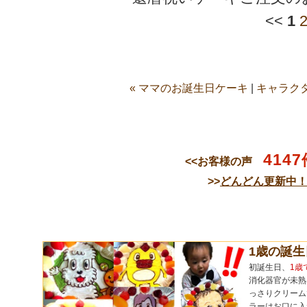
<<
1
« ママのお誕生日ケーキ
|
キャラクタ
4147
<<お客様の声
>>
どんどん更新中
1歳の誕
初誕生日、
1歳
消化器官が未熟
っさりクリーム
ラーはお口に入