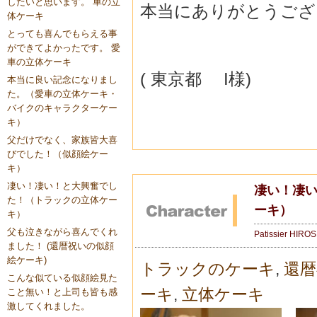
したいと思います。 車の立
本当にありがとうござ
体ケーキ
とっても喜んでもらえる事
ができてよかったです。 愛
車の立体ケーキ
( 東京都 I様)
本当に良い記念になりまし
た。（愛車の立体ケーキ・
バイクのキャラクターケー
キ）
父だけでなく、家族皆大喜
びでした！（似顔絵ケー
キ）
凄い！凄い！と大興奮でし
凄い！凄
た！（トラックの立体ケー
ーキ）
キ）
父も泣きながら喜んでくれ
Patissier HIRO
ました！ (還暦祝いの似顔
絵ケーキ)
トラックのケーキ
,
還暦
こんな似ている似顔絵見た
ーキ
,
立体ケーキ
こと無い！と上司も皆も感
激してくれました。