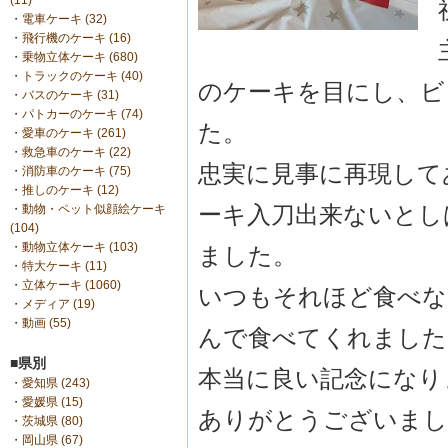
(11)
・
電車ケーキ (32)
・
飛行機のケーキ (16)
・
乗物立体ケーキ (680)
・
トラックのケーキ (40)
のケーキを目にし、ビ
・
バスのケーキ (31)
・
パトカーのケーキ (74)
た。
・
愛車のケーキ (261)
・
救急車のケーキ (22)
忠実に見事に再現して
・
消防車のケーキ (75)
・
推しのケーキ (12)
ーキ入刀出来ないとし
・
動物・ペット似顔絵ケーキ
(104)
・
動物立体ケーキ (103)
ました。
・
特大ケーキ (11)
・
立体ケーキ (1060)
いつもそれほど食べな
・
メディア (19)
・
動画 (55)
んで食べてくれました
■県別
本当に良い記念になり
・
愛知県 (243)
・
愛媛県 (15)
ありがとうございまし
・
茨城県 (80)
・
岡山県 (67)