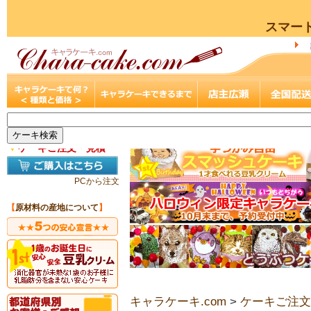
スマー
▼
ケーキご注文・見積
PCから注文
【
原材料の産地について
】
キャラケーキ.com
>
ケーキご注文