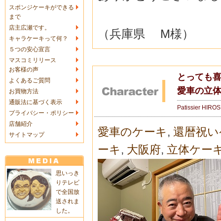
スポンジケーキができる
まで
店主広瀬です。
（兵庫県 M様）
キャラケーキって何？
５つの安心宣言
マスコミリリース
お客様の声
とっても
よくあるご質問
愛車の立
お買物方法
通販法に基づく表示
Patissier HIRO
プライバシー・ポリシー
店舗紹介
愛車のケーキ
,
還暦祝い
サイトマップ
ーキ
,
大阪府
,
立体ケー
思いっき
りテレビ
で全国放
送されま
した。