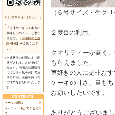
（６号サイズ・生クリ
■
(旧)携帯サイト(ガラケー)
■
「冷凍ケーキって本当に
２度目の利用。
美味しいの！？」と思わ
れる方、【
お客様のご感
想-味編
】をご覧くださ
い。
クオリティーが高く、
■
交通状況の影響により配
もらえました。
達が遅れることが予想さ
れます。地域の台風情報
車好きの人に是非おす
には当店も気を付けてお
りますが、余裕を持って
ケーキの甘さ、量もち
ご注文をお願いいたしま
す。
お願いしたいです。
ケーキの価格
キャラケーキができるま
ありがとうございまし
で