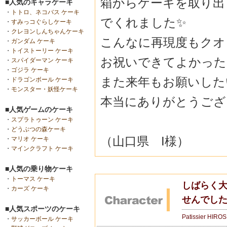
箱からケーキを取り出
■人気のキャラケーキ
・
トトロ、ネコバス ケーキ
でくれました✨
・
すみっコぐらしケーキ
・
クレヨンしんちゃんケーキ
こんなに再現度もクオ
・
ガンダム ケーキ
・
トイストーリー ケーキ
お祝いできてよかった
・
スパイダーマン ケーキ
・
ゴジラ ケーキ
また来年もお願いした
・
ドラゴンボール ケーキ
・
モンスター・妖怪ケーキ
本当にありがとうございま
■人気ゲームのケーキ
・
スプラトゥーン ケーキ
・
どうぶつの森ケーキ
（山口県 I様）
・
マリオ ケーキ
・
マインクラフト ケーキ
■人気の乗り物ケーキ
・
トーマス ケーキ
しばらく
・
カーズ ケーキ
せんでした
■人気スポーツのケーキ
Patissier HIRO
・
サッカーボール ケーキ