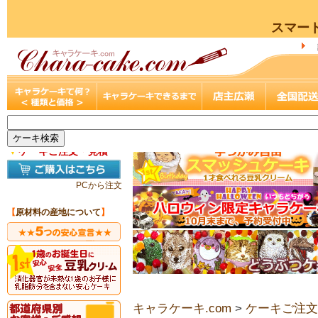
スマー
▼
ケーキご注文・見積
PCから注文
【
原材料の産地について
】
キャラケーキ.com
>
ケーキご注文