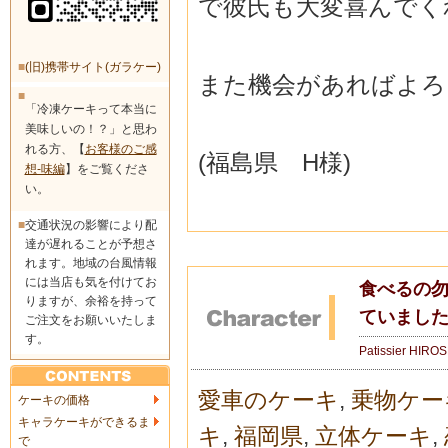
で彼氏も大変喜んで
く
■
(旧)携帯サイト(ガラケー)
また機会があればよろ
■
「冷凍ケーキって本当に
美味しいの！？」と思わ
れる方、【
お客様のご感
(福島県 H様)
想-味編
】をご覧くださ
い。
■
交通状況の影響により配
達が遅れることが予想さ
れます。地域の台風情報
には当店も気を付けてお
食べるの
りますが、余裕を持って
ていました
ご注文をお願いいたしま
す。
Patissier HIRO
愛車のケーキ
,
乗物ケー
ケーキの価格
キャラケーキができるま
キ
,
福岡県
,
立体ケーキ
,
で