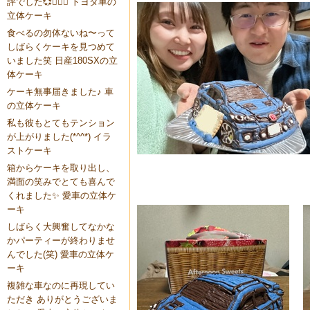
評でした💞🙇🏼‍♀️ トヨタ車の
立体ケーキ
食べるの勿体ないね〜って
しばらくケーキを見つめて
いました笑 日産180SXの立
体ケーキ
ケーキ無事届きました♪ 車
の立体ケーキ
私も彼もとてもテンション
が上がりました(*^^*) イラ
ストケーキ
箱からケーキを取り出し、
満面の笑みでとても喜んで
くれました✨ 愛車の立体ケ
ーキ
しばらく大興奮してなかな
かパーティーが終わりませ
んでした(笑) 愛車の立体ケ
ーキ
複雑な車なのに再現してい
ただき ありがとうございま