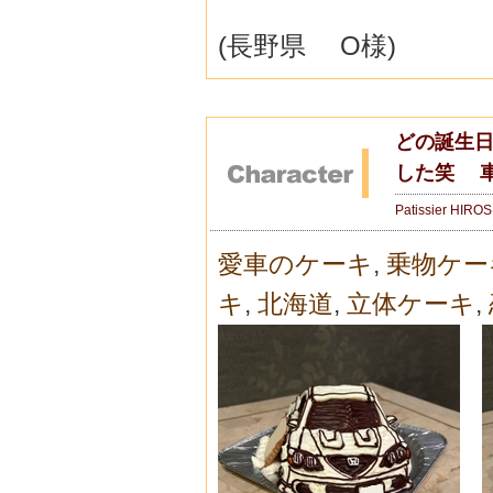
(長野県 O様)
どの誕生
した笑 
Patissier HIRO
愛車のケーキ
,
乗物ケー
キ
,
北海道
,
立体ケーキ
,