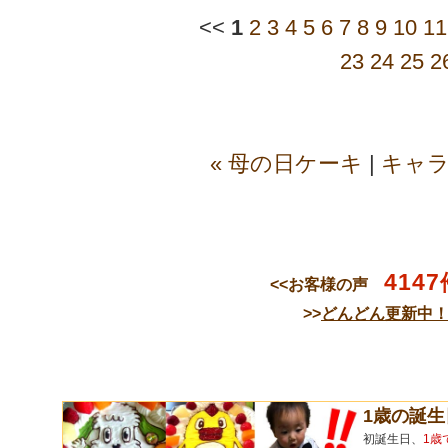
<<
1
2
3
4
5
6
7
8
9
10
11
23
24
25
2
« 母の日ケーキ
|
キャ
4147
<<お客様の声
>>
どんどん更新中
1歳の誕
初誕生日、
1歳