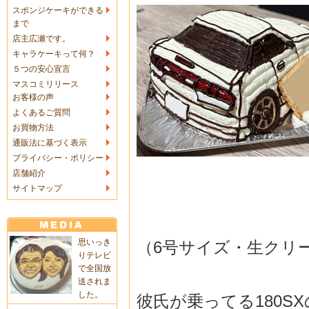
スポンジケーキができる
まで
店主広瀬です。
キャラケーキって何？
５つの安心宣言
マスコミリリース
お客様の声
よくあるご質問
お買物方法
通販法に基づく表示
プライバシー・ポリシー
店舗紹介
サイトマップ
思いっき
（6号サイズ・生クリ
りテレビ
で全国放
送されま
した。
彼氏が乗ってる180S