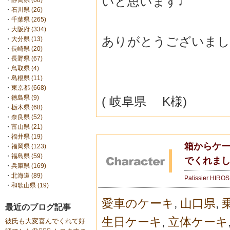
いと思います♩
・
静岡県 (68)
・
石川県 (26)
・
千葉県 (265)
・
大阪府 (334)
ありがとうございまし
・
大分県 (13)
・
長崎県 (20)
・
長野県 (67)
・
鳥取県 (4)
・
島根県 (11)
・
東京都 (668)
・
徳島県 (9)
( 岐阜県 K様)
・
栃木県 (68)
・
奈良県 (52)
・
富山県 (21)
・
福井県 (19)
箱からケ
・
福岡県 (123)
・
福島県 (59)
でくれまし
・
兵庫県 (169)
・
北海道 (89)
Patissier HIRO
・
和歌山県 (19)
愛車のケーキ
,
山口県
,
最近のブログ記事
生日ケーキ
,
立体ケーキ
彼氏も大変喜んでくれて好