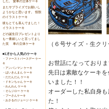
した。 愛車の立体ケーキ
またサプライズでお願いし
ようかなと思います。 怪獣
のイラストケーキ
彼もとても喜んでました！
イラストケーキ
どの誕生日プレゼントより
も一番嬉しいと言ってまし
（６号サイズ・生クリ
た笑 車の立体ケーキ
■1才から人気のケーキ
・
ファーストバースデー ケー
お世話になっております🙇
キ
・
アンパンマン ケーキ
先日は素敵なケーキを
・
ばいきんまん ケーキ
・
だだんだん ケーキ
いました！！
・
ドキンちゃん ケーキ
・
わんわん ケーキ
オーダーした私自身も
・
そらジロー ケーキ
・
プーさんケーキ
た！
・
おさるのジョージ ケーキ