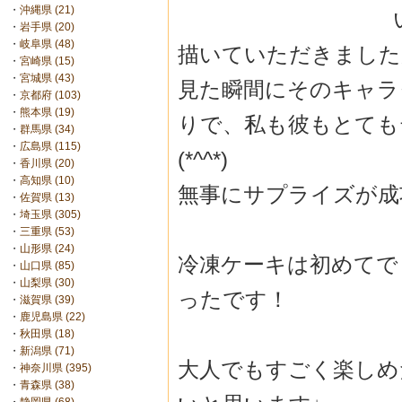
・
沖縄県 (21)
・
岩手県 (20)
・
岐阜県 (48)
描いていただきました
・
宮崎県 (15)
・
宮城県 (43)
見た瞬間にそのキャラ
・
京都府 (103)
・
熊本県 (19)
りで、私も彼もとても
・
群馬県 (34)
・
広島県 (115)
(*^^*)
・
香川県 (20)
・
高知県 (10)
無事にサプライズが成
・
佐賀県 (13)
・
埼玉県 (305)
・
三重県 (53)
・
山形県 (24)
冷凍ケーキは初めてで
・
山口県 (85)
・
山梨県 (30)
ったです！
・
滋賀県 (39)
・
鹿児島県 (22)
・
秋田県 (18)
・
新潟県 (71)
大人でもすごく楽しめ
・
神奈川県 (395)
・
青森県 (38)