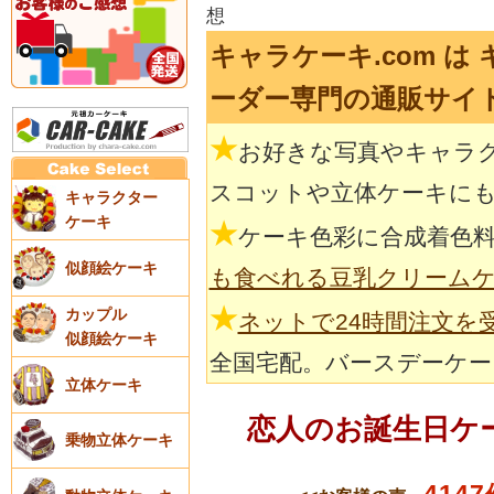
想
キャラケーキ.com は
ーダー専門の通販サイ
★
お好きな写真やキャラ
スコットや立体ケーキに
キャラクター
ケーキ
★
ケーキ色彩に合成着色
似顔絵ケーキ
も食べれる豆乳クリーム
★
カップル
ネットで24時間注文を
似顔絵ケーキ
全国宅配。バースデーケー
立体ケーキ
恋人のお誕生日ケ
乗物立体ケーキ