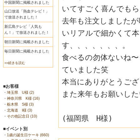
中国新聞に掲載されました
いてすごく喜んでもら
山口放送「熱血テレビ！」
で放送されました！
去年も注文しましたが
新広島テレビ「人気も
いリアルで細か
くて本
ん！」で放送されました！
朝日新聞に掲載されました
す、、、、、、、。
毎日新聞に掲載されました
食べるの勿体ないね〜
>>続きを読む
ていました笑
本当にありがとうござ
■お客様
また来年もお願いしたいで
・
埼玉県 U様 (2)
・
神奈川県 K様 (16)
・
栃木県 S様 (3)
・
北海道 I様 (3)
(
福岡
県
H
様)
・
その他記念日 (10)
■イベント別
・
1歳の誕生日ケーキ (660)