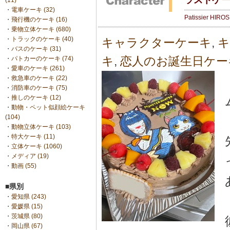
(11)
・
電車ケーキ (32)
Patissier HIRO
・
飛行機のケーキ (16)
・
乗物立体ケーキ (680)
・
トラックのケーキ (40)
キャラクターケーキ
,
キ
・
バスのケーキ (31)
キ
,
恋人のお誕生日ケー
・
パトカーのケーキ (74)
・
愛車のケーキ (261)
・
救急車のケーキ (22)
・
消防車のケーキ (75)
・
推しのケーキ (12)
・
動物・ペット似顔絵ケーキ
(104)
・
動物立体ケーキ (103)
・
特大ケーキ (11)
・
立体ケーキ (1060)
・
メディア (19)
・
動画 (55)
■県別
・
愛知県 (243)
・
愛媛県 (15)
・
茨城県 (80)
・
岡山県 (67)