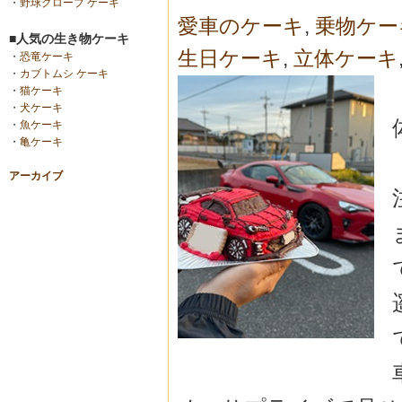
・
野球グローブ ケーキ
愛車のケーキ
,
乗物ケー
■人気の生き物ケーキ
生日ケーキ
,
立体ケーキ
・
恐竜ケーキ
・
カブトムシ ケーキ
・
猫ケーキ
・
犬ケーキ
・
魚ケーキ
・
亀ケーキ
アーカイブ