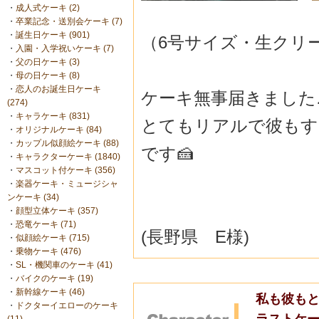
・
成人式ケーキ (2)
・
卒業記念・送別会ケーキ (7)
・
誕生日ケーキ (901)
（6号サイズ・生クリ
・
入園・入学祝いケーキ (7)
・
父の日ケーキ (3)
・
母の日ケーキ (8)
・
恋人のお誕生日ケーキ
ケーキ無事届きました
(274)
・
キャラケーキ (831)
とてもリアルで彼もす
・
オリジナルケーキ (84)
・
カップル似顔絵ケーキ (88)
です🍰
・
キャラクターケーキ (1840)
・
マスコット付ケーキ (356)
・
楽器ケーキ・ミュージシャ
ンケーキ (34)
・
顔型立体ケーキ (357)
・
恐竜ケーキ (71)
(長野県 E様)
・
似顔絵ケーキ (715)
・
乗物ケーキ (476)
・
SL・機関車のケーキ (41)
・
バイクのケーキ (19)
・
新幹線ケーキ (46)
私も彼もと
・
ドクターイエローのケーキ
ラストケ