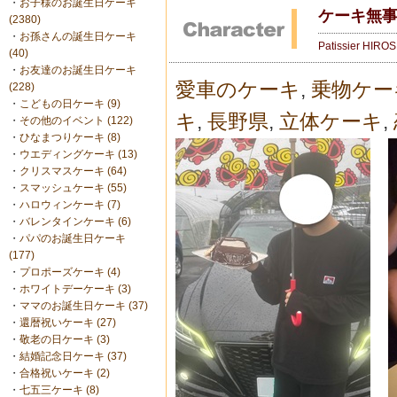
・
お子様のお誕生日ケーキ
ケーキ無事
(2380)
・
お孫さんの誕生日ケーキ
Patissier HIRO
(40)
・
お友達のお誕生日ケーキ
愛車のケーキ
,
乗物ケー
(228)
・
こどもの日ケーキ (9)
キ
,
長野県
,
立体ケーキ
,
・
その他のイベント (122)
・
ひなまつりケーキ (8)
・
ウエディングケーキ (13)
・
クリスマスケーキ (64)
・
スマッシュケーキ (55)
・
ハロウィンケーキ (7)
・
バレンタインケーキ (6)
・
パパのお誕生日ケーキ
(177)
・
プロポーズケーキ (4)
・
ホワイトデーケーキ (3)
・
ママのお誕生日ケーキ (37)
・
還暦祝いケーキ (27)
・
敬老の日ケーキ (3)
・
結婚記念日ケーキ (37)
・
合格祝いケーキ (2)
・
七五三ケーキ (8)