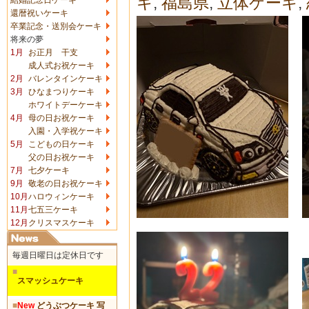
キ
,
福島県
,
立体ケーキ
,
還暦祝いケーキ
卒業記念・送別会ケーキ
将来の夢
1月
お正月 干支
成人式お祝ケーキ
2月
バレンタインケーキ
3月
ひなまつりケーキ
ホワイトデーケーキ
4月
母の日お祝ケーキ
入園・入学祝ケーキ
5月
こどもの日ケーキ
父の日お祝ケーキ
7月
七夕ケーキ
9月
敬老の日お祝ケーキ
10月
ハロウィンケーキ
11月
七五三ケーキ
12月
クリスマスケーキ
毎週日曜日は定休日です
■
スマッシュケーキ
■
New
どうぶつケーキ 写