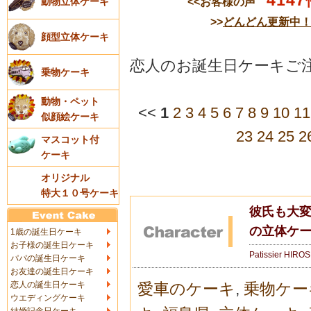
4147
<<お客様の声
動物立体ケーキ
>>
どんどん更新中
顔型立体ケーキ
恋人のお誕生日ケーキご注
乗物ケーキ
動物・ペット
<<
1
2
3
4
5
6
7
8
9
10
11
似顔絵ケーキ
23
24
25
2
マスコット付
ケーキ
オリジナル
特大１０号ケーキ
彼氏も大変喜
の立体ケ
1歳の誕生日ケーキ
お子様の誕生日ケーキ
Patissier HIRO
パパの誕生日ケーキ
お友達の誕生日ケーキ
恋人の誕生日ケーキ
愛車のケーキ
,
乗物ケー
ウエディングケーキ
結婚記念日ケーキ