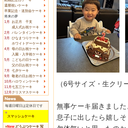
還暦祝いケーキ
卒業記念・送別会ケーキ
将来の夢
1月
お正月 干支
成人式お祝ケーキ
2月
バレンタインケーキ
3月
ひなまつりケーキ
ホワイトデーケーキ
4月
母の日お祝ケーキ
入園・入学祝ケーキ
5月
こどもの日ケーキ
父の日お祝ケーキ
7月
七夕ケーキ
9月
敬老の日お祝ケーキ
10月
ハロウィンケーキ
（6号サイズ・生クリ
11月
七五三ケーキ
12月
クリスマスケーキ
無事ケーキ届きました
毎週日曜日は定休日です
■
息子に出したら嬉しそ
スマッシュケーキ
■
New
どうぶつケーキ 写