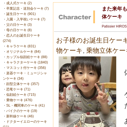
・
成人式ケーキ (2)
また来年も
・
卒業記念・送別会ケーキ (7)
・
誕生日ケーキ (901)
体ケーキ
・
入園・入学祝いケーキ (7)
・
父の日ケーキ (3)
Patissier HIRO
・
母の日ケーキ (8)
・
恋人のお誕生日ケーキ
お子様のお誕生日ケー
(274)
・
キャラケーキ (831)
物ケーキ
,
乗物立体ケー
・
オリジナルケーキ (84)
・
カップル似顔絵ケーキ (88)
・
キャラクターケーキ (1840)
・
マスコット付ケーキ (356)
・
楽器ケーキ・ミュージシャ
ンケーキ (34)
・
顔型立体ケーキ (357)
・
恐竜ケーキ (71)
・
似顔絵ケーキ (715)
・
乗物ケーキ (476)
・
SL・機関車のケーキ (41)
・
バイクのケーキ (19)
・
新幹線ケーキ (46)
・
ドクターイエローのケーキ