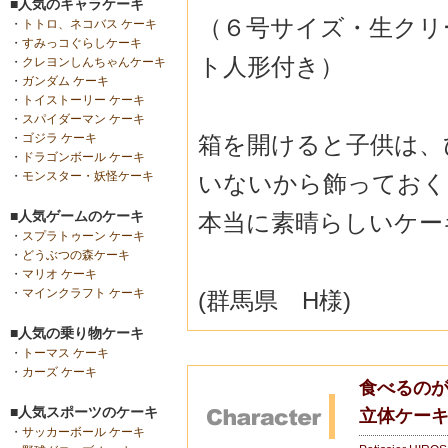
■人気のキャラケーキ
（６号サイズ・生クリ
・
トトロ、ネコバス ケーキ
・
すみっコぐらしケーキ
ト人形付き）
・
クレヨンしんちゃんケーキ
・
ガンダム ケーキ
・
トイストーリー ケーキ
・
スパイダーマン ケーキ
箱を開けると子供は、
・
ゴジラ ケーキ
・
ドラゴンボール ケーキ
・
モンスター・妖怪ケーキ
いないから飾っておく
■人気ゲームのケーキ
本当に素晴らしいケー
・
スプラトゥーン ケーキ
・
どうぶつの森ケーキ
・
マリオ ケーキ
・
マインクラフト ケーキ
(群馬県 H様)
■人気の乗り物ケーキ
・
トーマス ケーキ
・
カーズ ケーキ
食べるの
■人気スポーツのケーキ
立体ケー
・
サッカーボール ケーキ