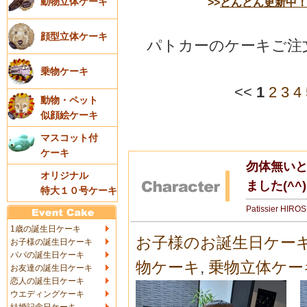
>>
どんどん更新中
動物立体ケーキ
顔型立体ケーキ
パトカーのケーキご注文
乗物ケーキ
<<
1
2
3
4
動物・ペット
似顔絵ケーキ
マスコット付
ケーキ
勿体無い
オリジナル
ました(^
特大１０号ケーキ
Patissier HIRO
1歳の誕生日ケーキ
お子様のお誕生日ケー
お子様の誕生日ケーキ
パパの誕生日ケーキ
物ケーキ
,
乗物立体ケー
お友達の誕生日ケーキ
恋人の誕生日ケーキ
ウエディングケーキ
結婚記念日ケーキ