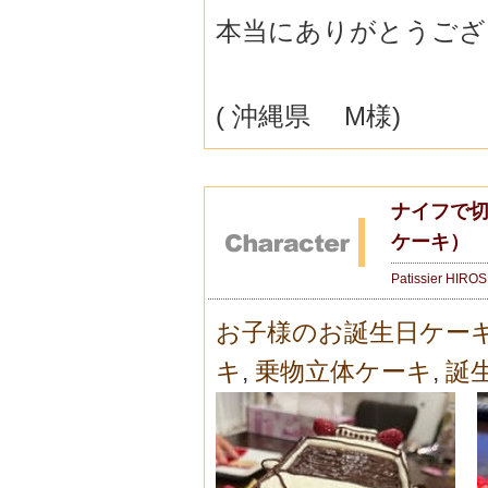
本当にありがとうござ
( 沖縄県 M様)
ナイフで
ケーキ）
Patissier HIRO
お子様のお誕生日ケー
キ
,
乗物立体ケーキ
,
誕