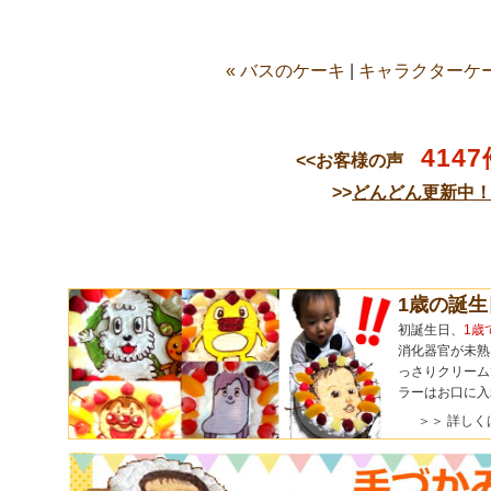
« バスのケーキ
|
キャラクターケー
4147
<<お客様の声
>>
どんどん更新中
1歳の誕
初誕生日、
1歳
消化器官が未熟
っさりクリーム
ラーはお口に入
＞＞ 詳しく