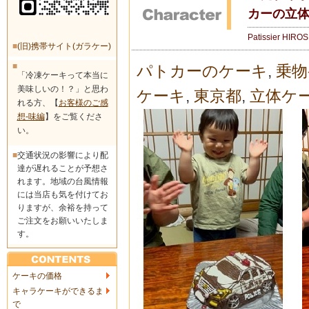
カーの立
Patissier HIRO
■
(旧)携帯サイト(ガラケー)
■
パトカーのケーキ
,
乗物
「冷凍ケーキって本当に
美味しいの！？」と思わ
ケーキ
,
東京都
,
立体ケ
れる方、【
お客様のご感
想-味編
】をご覧くださ
い。
■
交通状況の影響により配
達が遅れることが予想さ
れます。地域の台風情報
には当店も気を付けてお
りますが、余裕を持って
ご注文をお願いいたしま
す。
ケーキの価格
キャラケーキができるま
で