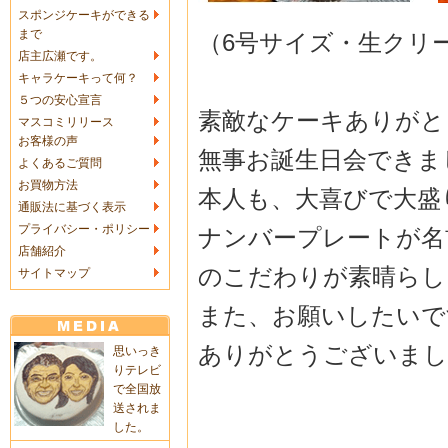
スポンジケーキができる
まで
（6号サイズ・生クリ
店主広瀬です。
キャラケーキって何？
５つの安心宣言
素敵なケーキありがと
マスコミリリース
お客様の声
無事お誕生日会できま
よくあるご質問
お買物方法
本人も、大喜びで大盛
通販法に基づく表示
プライバシー・ポリシー
ナンバープレートが名
店舗紹介
のこだわりが素晴らし
サイトマップ
また、お願いしたいで
ありがとうございまし
思いっき
りテレビ
で全国放
送されま
した。