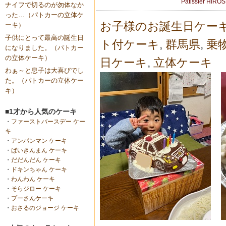
Patissier HIRO
ナイフで切るのが勿体なか
った…（パトカーの立体ケ
お子様のお誕生日ケー
ーキ）
子供にとって最高の誕生日
ト付ケーキ
,
群馬県
,
乗
になりました。（パトカー
の立体ケーキ）
日ケーキ
,
立体ケーキ
わぁ～と息子は大喜びでし
た。（パトカーの立体ケー
キ）
■1才から人気のケーキ
・
ファーストバースデー ケー
キ
・
アンパンマン ケーキ
・
ばいきんまん ケーキ
・
だだんだん ケーキ
・
ドキンちゃん ケーキ
・
わんわん ケーキ
・
そらジロー ケーキ
・
プーさんケーキ
・
おさるのジョージ ケーキ