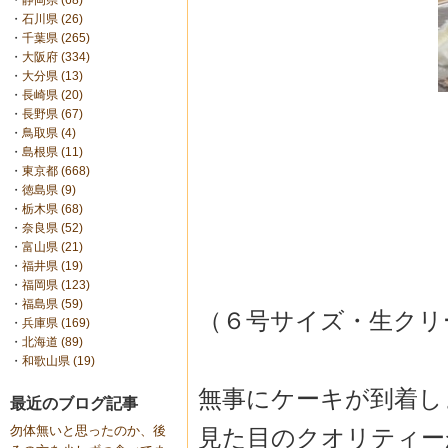
・
静岡県 (68)
・
石川県 (26)
・
千葉県 (265)
・
大阪府 (334)
・
大分県 (13)
・
長崎県 (20)
・
長野県 (67)
・
鳥取県 (4)
・
島根県 (11)
・
東京都 (668)
・
徳島県 (9)
・
栃木県 (68)
・
奈良県 (52)
・
富山県 (21)
・
福井県 (19)
・
福岡県 (123)
・
福島県 (59)
（６号サイズ・生クリ
・
兵庫県 (169)
・
北海道 (89)
・
和歌山県 (19)
無事にケーキが到着し
最近のブログ記事
勿体無いと思ったのか、後
見た目のクオリティー