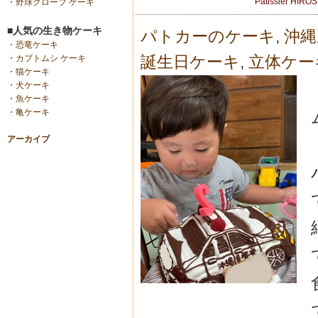
Patissier HIRO
・
野球グローブ ケーキ
■人気の生き物ケーキ
パトカーのケーキ
,
沖縄
・
恐竜ケーキ
誕生日ケーキ
,
立体ケー
・
カブトムシ ケーキ
・
猫ケーキ
・
犬ケーキ
・
魚ケーキ
・
亀ケーキ
アーカイブ