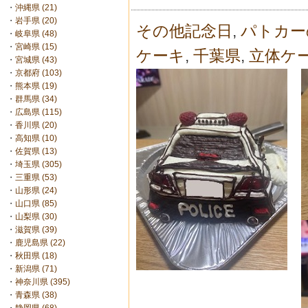
・
沖縄県 (21)
・
岩手県 (20)
その他記念日
,
パトカー
・
岐阜県 (48)
・
宮崎県 (15)
ケーキ
,
千葉県
,
立体ケ
・
宮城県 (43)
・
京都府 (103)
・
熊本県 (19)
・
群馬県 (34)
・
広島県 (115)
・
香川県 (20)
・
高知県 (10)
・
佐賀県 (13)
・
埼玉県 (305)
・
三重県 (53)
・
山形県 (24)
・
山口県 (85)
・
山梨県 (30)
・
滋賀県 (39)
・
鹿児島県 (22)
・
秋田県 (18)
・
新潟県 (71)
・
神奈川県 (395)
・
青森県 (38)