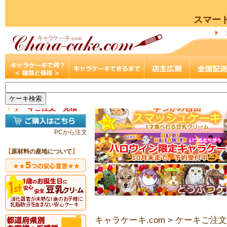
スマー
▼
ケーキご注文・見積
PCから注文
【
原材料の産地について
】
キャラケーキ.com
>
ケーキご注文