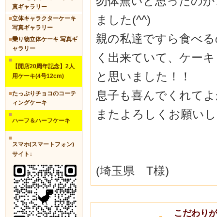
勿体無いと思ったのか
真ギャラリー
ました(^^)
■
立体キャラクターケーキ
写真ギャラリー
親の私達ですら食べる
■
乗り物立体ケーキ 写真ギ
ャラリー
く出来ていて、ケーキ
■
【開店20周年記念】2人
と思いました！！
用ケーキ(4号12cm)
息子も喜んでくれてよ
■
たっぷりチョコのコーテ
ィングケーキ
またよろしくお願いし
■
ハーフ＆ハーフケーキ
■
スマホ(スマートフォン)
サイト↓
(埼玉県 T様)
こだわりが