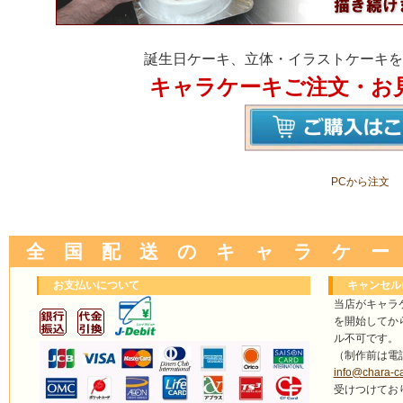
誕生日ケーキ、立体・イラストケーキを
キャラケーキご注文・お
PCから注文
全 国 配 送 の キ ャ ラ ケ ー
お支払いについて
キャンセル
当店がキャラ
を開始してか
ル不可です。
（制作前は電
info@chara-c
受けつけてお