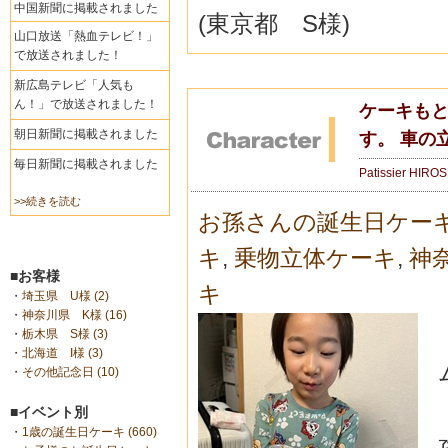
中国新聞に掲載されました
(東京都 S様)
山口放送「熱血テレビ！」
で放送されました！
新広島テレビ「人気も
ん！」で放送されました！
ケーキも
朝日新聞に掲載されました
す。 車の
毎日新聞に掲載されました
Patissier HIRO
>>続きを読む
お孫さんの誕生日ケー
キ
,
乗物立体ケーキ
,
神
■お客様
キ
・
埼玉県 U様 (2)
・
神奈川県 K様 (16)
・
栃木県 S様 (3)
・
北海道 I様 (3)
・
その他記念日 (10)
■イベント別
・
1歳の誕生日ケーキ (660)