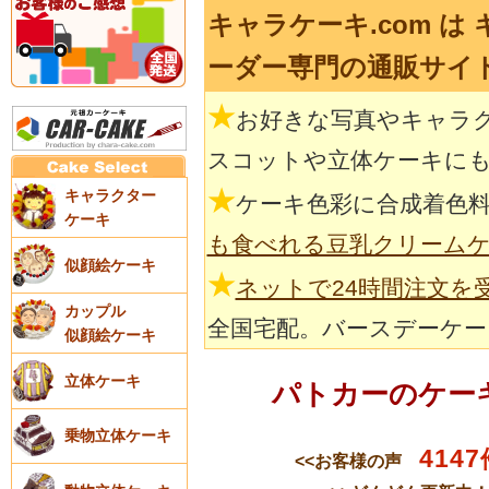
キャラケーキ.com は
ーダー専門の通販サイ
★
お好きな写真やキャラ
スコットや立体ケーキに
★
キャラクター
ケーキ色彩に合成着色
ケーキ
も食べれる豆乳クリーム
似顔絵ケーキ
★
ネットで24時間注文を
カップル
全国宅配。バースデーケー
似顔絵ケーキ
立体ケーキ
パトカーのケー
乗物立体ケーキ
4147
<<お客様の声