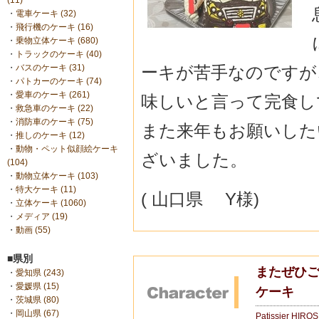
(11)
・
電車ケーキ (32)
・
飛行機のケーキ (16)
・
乗物立体ケーキ (680)
・
トラックのケーキ (40)
ーキが苦手なのですが
・
バスのケーキ (31)
・
パトカーのケーキ (74)
・
愛車のケーキ (261)
味しいと言って完食し
・
救急車のケーキ (22)
・
消防車のケーキ (75)
また来年もお願いした
・
推しのケーキ (12)
・
動物・ペット似顔絵ケーキ
ざいました。
(104)
・
動物立体ケーキ (103)
・
特大ケーキ (11)
( 山口県 Y様)
・
立体ケーキ (1060)
・
メディア (19)
・
動画 (55)
■県別
またぜひご
・
愛知県 (243)
・
愛媛県 (15)
ケーキ
・
茨城県 (80)
・
岡山県 (67)
Patissier HIRO