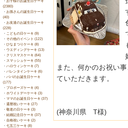
・
お子様のお誕生日ケーキ
(2380)
・
お孫さんの誕生日ケーキ
(40)
・
お友達のお誕生日ケーキ
(228)
・
こどもの日ケーキ (9)
・
その他のイベント (122)
・
ひなまつりケーキ (8)
・
ウエディングケーキ (13)
・
クリスマスケーキ (64)
・
スマッシュケーキ (55)
また、何かのお祝い事
・
ハロウィンケーキ (7)
・
バレンタインケーキ (6)
ていただきます。
・
パパのお誕生日ケーキ
(177)
・
プロポーズケーキ (4)
・
ホワイトデーケーキ (3)
・
ママのお誕生日ケーキ (37)
・
還暦祝いケーキ (27)
・
敬老の日ケーキ (3)
(神奈川県 T様)
・
結婚記念日ケーキ (37)
・
合格祝いケーキ (2)
・
七五三ケーキ (8)