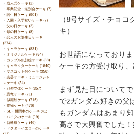
・
成人式ケーキ (2)
・
卒業記念・送別会ケーキ (7)
・
誕生日ケーキ (901)
（8号サイズ・チョコ
・
入園・入学祝いケーキ (7)
・
父の日ケーキ (3)
キ）
・
母の日ケーキ (8)
・
恋人のお誕生日ケーキ
(274)
・
キャラケーキ (831)
お世話になっております🙇
・
オリジナルケーキ (84)
・
カップル似顔絵ケーキ (88)
ケーキの方受け取り、
・
キャラクターケーキ (1840)
・
マスコット付ケーキ (356)
・
楽器ケーキ・ミュージシャ
ンケーキ (34)
まず見た目についてで
・
顔型立体ケーキ (357)
・
恐竜ケーキ (71)
でzガンダム好きの父
・
似顔絵ケーキ (715)
・
乗物ケーキ (476)
もガンダムはあまり知
・
SL・機関車のケーキ (41)
・
バイクのケーキ (19)
高さで大興奮でした！
・
新幹線ケーキ (46)
・
ドクターイエローのケーキ