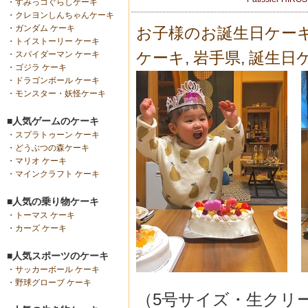
・
すみっコぐらしケーキ
・
クレヨンしんちゃんケーキ
・
ガンダム ケーキ
お子様のお誕生日ケー
・
トイストーリー ケーキ
ケーキ
,
岩手県
,
誕生日
・
スパイダーマン ケーキ
・
ゴジラ ケーキ
・
ドラゴンボール ケーキ
・
モンスター・妖怪ケーキ
■人気ゲームのケーキ
・
スプラトゥーン ケーキ
・
どうぶつの森ケーキ
・
マリオ ケーキ
・
マインクラフト ケーキ
■人気の乗り物ケーキ
・
トーマス ケーキ
・
カーズ ケーキ
■人気スポーツのケーキ
・
サッカーボール ケーキ
・
野球グローブ ケーキ
（5号サイズ・生クリ