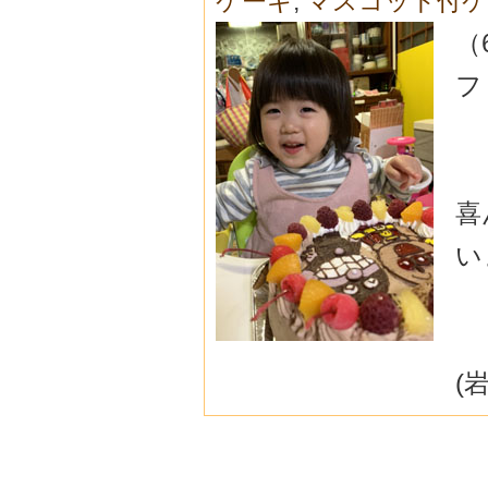
ケーキ
,
マスコット付ケ
（
フ
喜
い
(