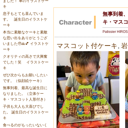
ました！ 車のイラストケー
キ
無事到着
息子もとても喜んでいま
す。 誕生日のイラストケ
キ・マス
ーキ
Patissier HIRO
本当に素敵なケーキと素敵
な思い出をありがとうござ
いました🥹🙏💕 イラストケ
マスコット付ケーキ
,
岩
ーキ
クオリティの高さで大興奮
でした！笑 イラストケー
キ
ぜひ次からもお願いしたい
です。（似顔絵ケーキ）
無事到着、最高な誕生日に
なりました。（立体ケー
キ・マスコット人形付き）
子供も大人も大喜びでし
た。 誕生日のイラストケー
キ
食べるのがもったいないく