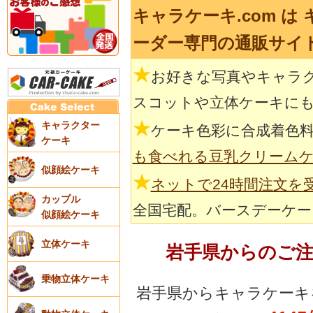
キャラケーキ.com は
ーダー専門の通販サイ
★
お好きな写真やキャラ
スコットや立体ケーキに
★
キャラクター
ケーキ色彩に合成着色
ケーキ
も食べれる豆乳クリーム
似顔絵ケーキ
★
ネットで24時間注文を
カップル
全国宅配。バースデーケー
似顔絵ケーキ
立体ケーキ
岩手県からのご
乗物立体ケーキ
岩手県からキャラケーキ