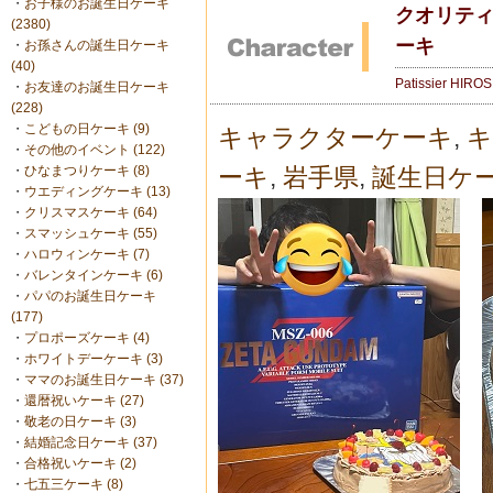
・
お子様のお誕生日ケーキ
クオリテ
(2380)
ーキ
・
お孫さんの誕生日ケーキ
(40)
Patissier HIRO
・
お友達のお誕生日ケーキ
(228)
・
こどもの日ケーキ (9)
キャラクターケーキ
,
キ
・
その他のイベント (122)
・
ひなまつりケーキ (8)
ーキ
,
岩手県
,
誕生日ケ
・
ウエディングケーキ (13)
・
クリスマスケーキ (64)
・
スマッシュケーキ (55)
・
ハロウィンケーキ (7)
・
バレンタインケーキ (6)
・
パパのお誕生日ケーキ
(177)
・
プロポーズケーキ (4)
・
ホワイトデーケーキ (3)
・
ママのお誕生日ケーキ (37)
・
還暦祝いケーキ (27)
・
敬老の日ケーキ (3)
・
結婚記念日ケーキ (37)
・
合格祝いケーキ (2)
・
七五三ケーキ (8)