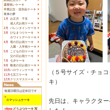
還暦祝いケーキ
卒業記念・送別会ケーキ
将来の夢
1月
お正月 干支
成人式お祝ケーキ
2月
バレンタインケーキ
3月
ひなまつりケーキ
ホワイトデーケーキ
4月
母の日お祝ケーキ
入園・入学祝ケーキ
5月
こどもの日ケーキ
父の日お祝ケーキ
7月
七夕ケーキ
9月
敬老の日お祝ケーキ
10月
ハロウィンケーキ
（５号サイズ・チョコ
11月
七五三ケーキ
12月
クリスマスケーキ
キ）
毎週日曜日は定休日です
■
先日は、キャラクター
スマッシュケーキ
■
New
どうぶつケーキ 写