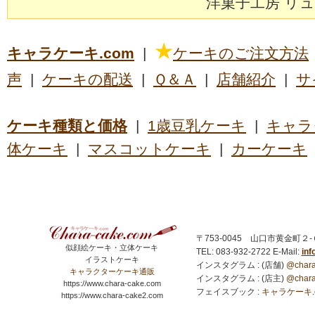
洋菓子工房 リ
★
キャラケーキ.com
|
ケーキのご注文方法
声
|
ケーキの配送
|
Ｑ＆Ａ
|
店舗紹介
|
サ
ケーキ種類と価格
|
1歳豆乳ケーキ
|
キャラ
体ケーキ
|
マスコットケーキ
|
カーケーキ
〒753-0045 山口市黄金町２
似顔絵ケーキ・立体ケーキ
TEL: 083-932-2722
E-Mail:
in
イラストケーキ
インスタグラム : (店舗)
@chara
キャラクターケーキ通販
インスタグラム : (店主)
@chara
https://www.chara-cake.com
フェイスブック :
キャラケーキ.com
https://www.chara-cake2.com