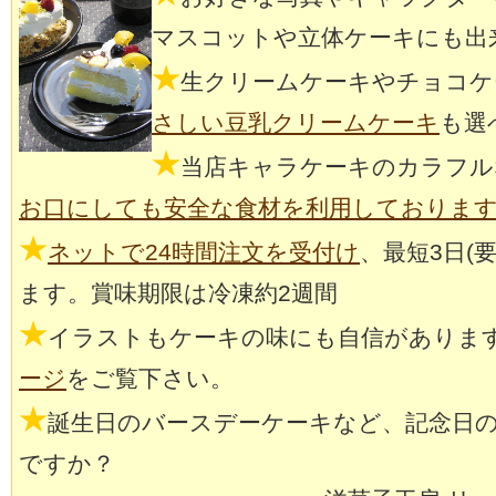
マスコットや立体ケーキにも出
★
生クリームケーキやチョコケ
さしい豆乳クリームケーキ
も選
★
当店キャラケーキのカラフル
お口にしても安全な食材を利用しておりま
★
ネットで24時間注文を受付け
、最短3日(
ます。賞味期限は冷凍約2週間
★
イラストもケーキの味にも自信がありま
ージ
をご覧下さい。
★
誕生日のバースデーケーキなど、記念日
ですか？