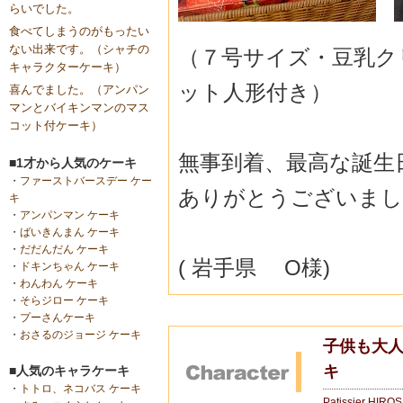
らいでした。
食べてしまうのがもったい
ない出来です。（シャチの
（７号サイズ・豆乳ク
キャラクターケーキ）
ット人形付き）
喜んでました。（アンパン
マンとバイキンマンのマス
コット付ケーキ）
無事到着、最高な誕生
■1才から人気のケーキ
・
ファーストバースデー ケー
ありがとうございまし
キ
・
アンパンマン ケーキ
・
ばいきんまん ケーキ
・
だだんだん ケーキ
( 岩手県 O様)
・
ドキンちゃん ケーキ
・
わんわん ケーキ
・
そらジロー ケーキ
・
プーさんケーキ
・
おさるのジョージ ケーキ
子供も大人
キ
■人気のキャラケーキ
・
トトロ、ネコバス ケーキ
Patissier HIRO