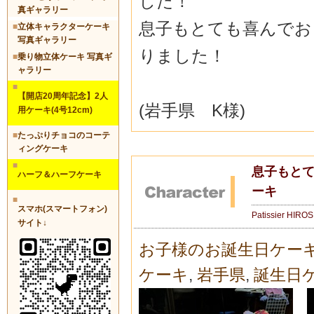
した！
真ギャラリー
息子もとても喜んでお
■
立体キャラクターケーキ
写真ギャラリー
りました！
■
乗り物立体ケーキ 写真ギ
ャラリー
■
【開店20周年記念】2人
(岩手県 K様)
用ケーキ(4号12cm)
■
たっぷりチョコのコーテ
ィングケーキ
■
息子もと
ハーフ＆ハーフケーキ
ーキ
■
スマホ(スマートフォン)
Patissier HIRO
サイト↓
お子様のお誕生日ケー
ケーキ
,
岩手県
,
誕生日