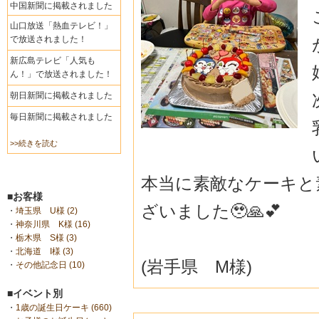
中国新聞に掲載されました
山口放送「熱血テレビ！」
で放送されました！
新広島テレビ「人気も
ん！」で放送されました！
朝日新聞に掲載されました
毎日新聞に掲載されました
>>続きを読む
本当に素敵なケーキと
■お客様
ざいました🥹🙏💕
・
埼玉県 U様 (2)
・
神奈川県 K様 (16)
・
栃木県 S様 (3)
・
北海道 I様 (3)
(岩手県 M様)
・
その他記念日 (10)
■イベント別
・
1歳の誕生日ケーキ (660)