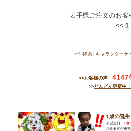
岩手県ご注文のお客
<<
1
« 沖縄県
|
キャラクターケー
4147
<<お客様の声
>>
どんどん更新中
1歳の誕
初誕生日、
1歳
消化器官が未熟