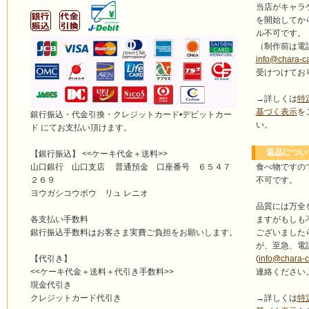
当店がキャラ
を開始してか
ル不可です。
（制作前は電
info@chara-c
受けつけてお
→詳しくは
特
基づく表示
を
銀行振込・代金引換・クレジットカード•デビットカー
い。
ド にてお支払い頂けます。
返品につい
【銀行振込】 <<ケーキ代金＋送料>>
食べ物ですの
山口銀行 山口支店 普通預金 口座番号 ６５４７
不可です。
２６９
ヨウガシコウボウ リュ レニオ
品質には万全
ますがもしも
各支払い手数料
ございました
銀行振込手数料はお客さま実費ご負担をお願いします。
が、至急、電
(
info@chara-
【代引き】
連絡ください
<<ケーキ代金＋送料＋代引き手数料>>
現金代引き
→詳しくは
特
クレジットカード代引き