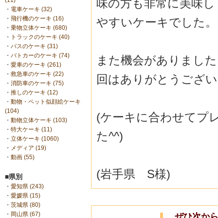
味の方も非常に美味し
(11)
・
電車ケーキ (32)
・
飛行機のケーキ (16)
やすいケーキでした。
・
乗物立体ケーキ (680)
・
トラックのケーキ (40)
・
バスのケーキ (31)
・
パトカーのケーキ (74)
また機会がありました
・
愛車のケーキ (261)
・
救急車のケーキ (22)
回はありがとうござい
・
消防車のケーキ (75)
・
推しのケーキ (12)
・
動物・ペット似顔絵ケーキ
(104)
(ケーキに合わせてプ
・
動物立体ケーキ (103)
・
特大ケーキ (11)
た^^)
・
立体ケーキ (1060)
・
メディア (19)
・
動画 (55)
(岩手県 S様)
■県別
・
愛知県 (243)
・
愛媛県 (15)
・
茨城県 (80)
・
岡山県 (67)
ぜひ次か