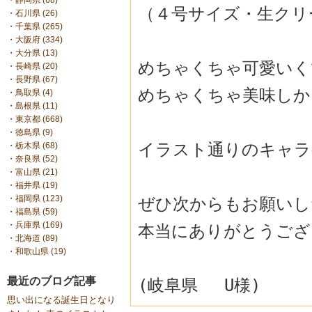
・
静岡県 (68)
（４号サイズ・生クリ
・
石川県 (26)
・
千葉県 (265)
・
大阪府 (334)
・
大分県 (13)
めちゃくちゃ可愛いく
・
長崎県 (20)
・
長野県 (67)
めちゃくちゃ美味しか
・
鳥取県 (4)
・
島根県 (11)
・
東京都 (668)
・
徳島県 (9)
イラスト通りのキャラ
・
栃木県 (68)
・
奈良県 (52)
・
富山県 (21)
・
福井県 (19)
・
福岡県 (123)
ぜひ次からもお願いし
・
福島県 (59)
・
兵庫県 (169)
本当にありがとうございま
・
北海道 (89)
・
和歌山県 (19)
(岐阜県 U様)
最近のブログ記事
思い出になる誕生日となり