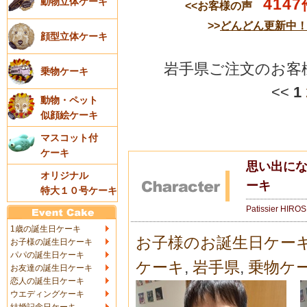
4147
動物立体ケーキ
<<お客様の声
>>
どんどん更新中
顔型立体ケーキ
岩手県ご注文のお客
乗物ケーキ
<<
1
動物・ペット
似顔絵ケーキ
マスコット付
ケーキ
思い出にな
オリジナル
ーキ
特大１０号ケーキ
Patissier HIRO
1歳の誕生日ケーキ
お子様のお誕生日ケー
お子様の誕生日ケーキ
パパの誕生日ケーキ
ケーキ
,
岩手県
,
乗物ケ
お友達の誕生日ケーキ
恋人の誕生日ケーキ
ウエディングケーキ
結婚記念日ケーキ