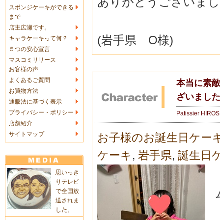
ありがとうございました
スポンジケーキができる
まで
店主広瀬です。
(岩手県 O様)
キャラケーキって何？
５つの安心宣言
マスコミリリース
お客様の声
よくあるご質問
本当に素
お買物方法
ざいました
通販法に基づく表示
プライバシー・ポリシー
Patissier HIRO
店舗紹介
サイトマップ
お子様のお誕生日ケー
ケーキ
,
岩手県
,
誕生日
思いっき
りテレビ
で全国放
送されま
した。