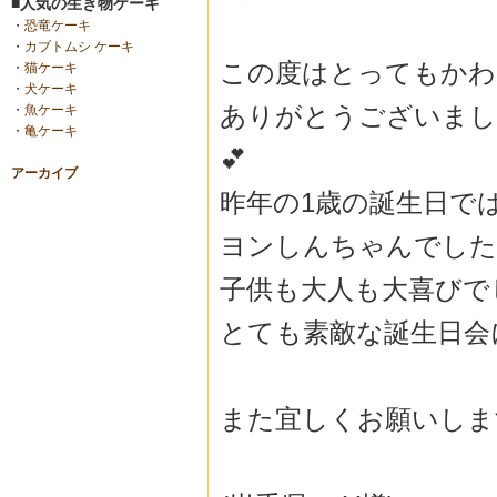
■人気の生き物ケーキ
・
恐竜ケーキ
・
カブトムシ ケーキ
この度はとってもかわ
・
猫ケーキ
・
犬ケーキ
ありがとうございまし
・
魚ケーキ
・
亀ケーキ
💕
アーカイブ
昨年の1歳の誕生日で
ヨンしんちゃんでした
子供も大人も大喜びで
とても素敵な誕生日会
また宜しくお願いしま