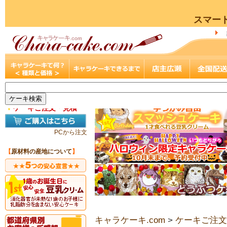
スマー
▼
ケーキご注文・見積
PCから注文
【
原材料の産地について
】
キャラケーキ.com
>
ケーキご注文