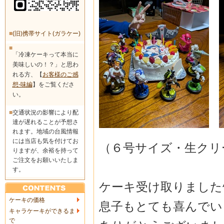
■
(旧)携帯サイト(ガラケー)
■
「冷凍ケーキって本当に
美味しいの！？」と思わ
れる方、【
お客様のご感
想-味編
】をご覧くださ
い。
■
交通状況の影響により配
達が遅れることが予想さ
れます。地域の台風情報
には当店も気を付けてお
（６号サイズ・生クリ
りますが、余裕を持って
ご注文をお願いいたしま
す。
ケーキ受け取りました^⁠_
ケーキの価格
息子もとても喜んでい
キャラケーキができるま
で