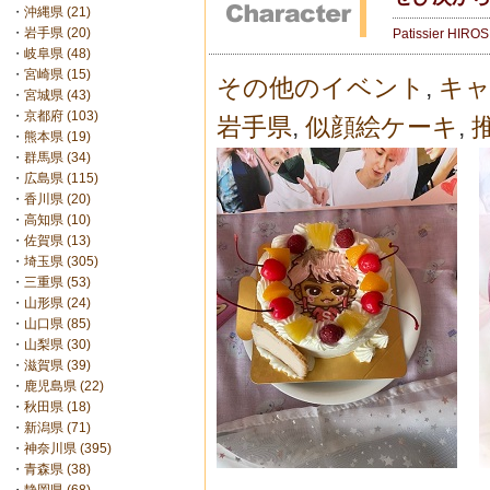
・
沖縄県 (21)
・
岩手県 (20)
Patissier HIRO
・
岐阜県 (48)
・
宮崎県 (15)
その他のイベント
,
キ
・
宮城県 (43)
・
京都府 (103)
岩手県
,
似顔絵ケーキ
,
・
熊本県 (19)
・
群馬県 (34)
・
広島県 (115)
・
香川県 (20)
・
高知県 (10)
・
佐賀県 (13)
・
埼玉県 (305)
・
三重県 (53)
・
山形県 (24)
・
山口県 (85)
・
山梨県 (30)
・
滋賀県 (39)
・
鹿児島県 (22)
・
秋田県 (18)
・
新潟県 (71)
・
神奈川県 (395)
・
青森県 (38)