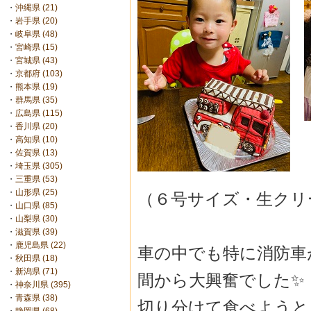
・
沖縄県 (21)
・
岩手県 (20)
・
岐阜県 (48)
・
宮崎県 (15)
・
宮城県 (43)
・
京都府 (103)
・
熊本県 (19)
・
群馬県 (35)
・
広島県 (115)
・
香川県 (20)
・
高知県 (10)
・
佐賀県 (13)
・
埼玉県 (305)
・
三重県 (53)
・
山形県 (25)
（６号サイズ・生クリ
・
山口県 (85)
・
山梨県 (30)
・
滋賀県 (39)
・
鹿児島県 (22)
車の中でも特に消防車
・
秋田県 (18)
・
新潟県 (71)
間から大興奮でした✨
・
神奈川県 (395)
・
青森県 (38)
切り分けて食べようと