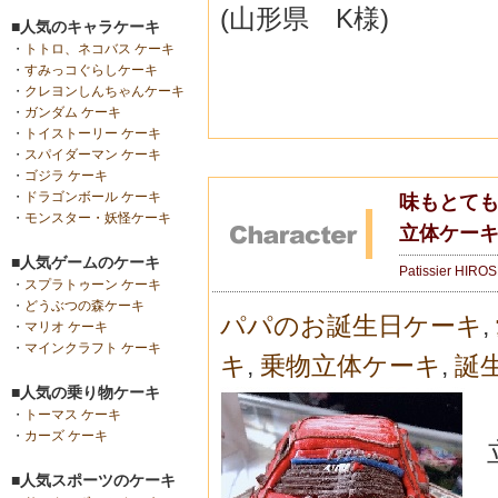
(山形県 K様)
■人気のキャラケーキ
・
トトロ、ネコバス ケーキ
・
すみっコぐらしケーキ
・
クレヨンしんちゃんケーキ
・
ガンダム ケーキ
・
トイストーリー ケーキ
・
スパイダーマン ケーキ
・
ゴジラ ケーキ
・
ドラゴンボール ケーキ
味もとて
・
モンスター・妖怪ケーキ
立体ケー
■人気ゲームのケーキ
Patissier HIRO
・
スプラトゥーン ケーキ
・
どうぶつの森ケーキ
パパのお誕生日ケーキ
,
・
マリオ ケーキ
・
マインクラフト ケーキ
キ
,
乗物立体ケーキ
,
誕
■人気の乗り物ケーキ
・
トーマス ケーキ
・
カーズ ケーキ
■人気スポーツのケーキ