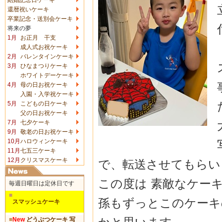
還暦祝いケーキ
卒業記念・送別会ケーキ
将来の夢
1月
お正月 干支
成人式お祝ケーキ
2月
バレンタインケーキ
3月
ひなまつりケーキ
ホワイトデーケーキ
4月
母の日お祝ケーキ
入園・入学祝ケーキ
5月
こどもの日ケーキ
父の日お祝ケーキ
7月
七夕ケーキ
9月
敬老の日お祝ケーキ
10月
ハロウィンケーキ
11月
七五三ケーキ
12月
クリスマスケーキ
で、転送させてもら
この度は 素敵なケー
毎週日曜日は定休日です
■
孫もずっとこのケーキ
スマッシュケーキ
■
New
どうぶつケーキ 写