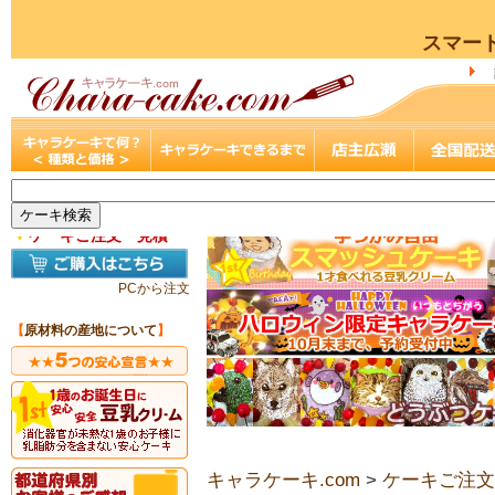
スマー
▼
ケーキご注文・見積
PCから注文
【
原材料の産地について
】
キャラケーキ.com
>
ケーキご注文