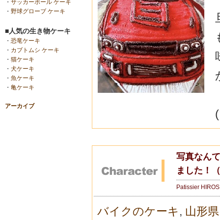
・
サッカーボール ケーキ
・
野球グローブ ケーキ
■人気の生き物ケーキ
・
恐竜ケーキ
・
カブトムシ ケーキ
・
猫ケーキ
・
犬ケーキ
・
魚ケーキ
・
亀ケーキ
アーカイブ
写真なん
ました！
Patissier HIRO
バイクのケーキ
,
山形県