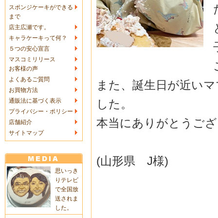
スポンジケーキができる
まで
店主広瀬です。
キャラケーキって何？
５つの安心宣言
マスコミリリース
お客様の声
よくあるご質問
また、誕生日が近いマ
お買物方法
した。
通販法に基づく表示
プライバシー・ポリシー
本当にありがとうござ
店舗紹介
サイトマップ
(山形県 J様)
思いっき
りテレビ
で全国放
送されま
した。