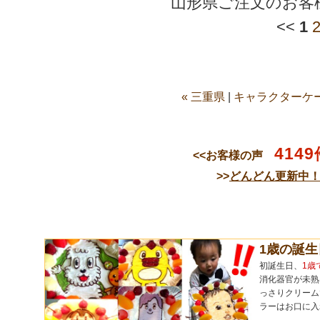
山形県ご注文のお客
<<
1
« 三重県
|
キャラクターケー
4149
<<お客様の声
>>
どんどん更新中
1歳の誕
初誕生日、
1歳
消化器官が未熟
っさりクリーム
ラーはお口に入