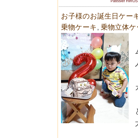
Patissier HIRO
お子様のお誕生日ケー
乗物ケーキ
,
乗物立体ケ