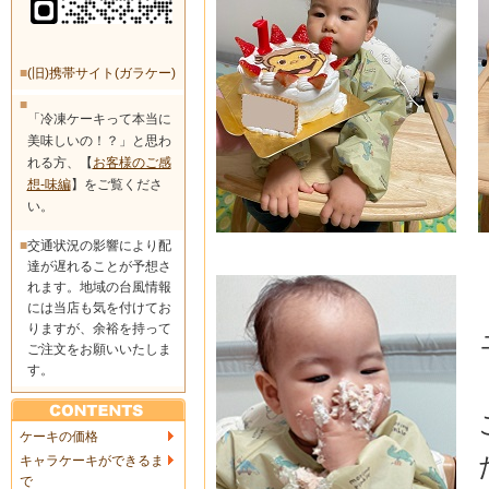
■
(旧)携帯サイト(ガラケー)
■
「冷凍ケーキって本当に
美味しいの！？」と思わ
れる方、【
お客様のご感
想-味編
】をご覧くださ
い。
■
交通状況の影響により配
達が遅れることが予想さ
れます。地域の台風情報
には当店も気を付けてお
りますが、余裕を持って
ご注文をお願いいたしま
す。
ケーキの価格
キャラケーキができるま
で