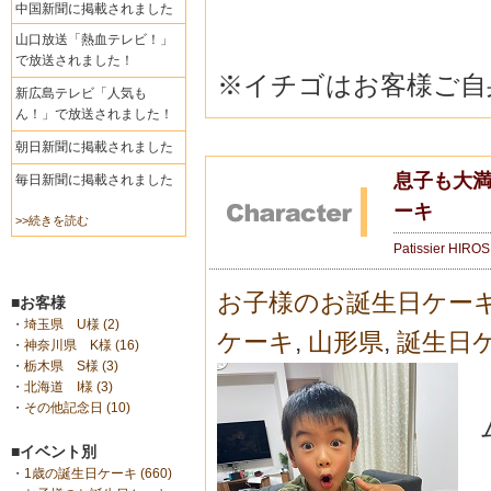
中国新聞に掲載されました
山口放送「熱血テレビ！」
で放送されました！
※イチゴはお客様ご自
新広島テレビ「人気も
ん！」で放送されました！
朝日新聞に掲載されました
息子も大満
毎日新聞に掲載されました
ーキ
>>続きを読む
Patissier HIRO
お子様のお誕生日ケー
■お客様
・
埼玉県 U様 (2)
ケーキ
,
山形県
,
誕生日
・
神奈川県 K様 (16)
・
栃木県 S様 (3)
・
北海道 I様 (3)
・
その他記念日 (10)
■イベント別
・
1歳の誕生日ケーキ (660)