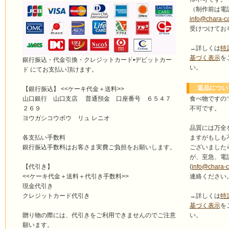
（制作前は電
info@chara-c
受けつけてお
→詳しくは
特
基づく表示
を
銀行振込・代金引換・クレジットカード•デビットカー
い。
ド にてお支払い頂けます。
返品につい
【銀行振込】 <<ケーキ代金＋送料>>
食べ物ですの
山口銀行 山口支店 普通預金 口座番号 ６５４７
不可です。
２６９
ヨウガシコウボウ リュ レニオ
品質には万全
ますがもしも
各支払い手数料
ございました
銀行振込手数料はお客さま実費ご負担をお願いします。
が、至急、電
(
info@chara-
【代引き】
連絡ください
<<ケーキ代金＋送料＋代引き手数料>>
現金代引き
→詳しくは
特
クレジットカード代引き
基づく表示
を
い。
贈り物の際には、代引きをご利用できませんのでご注意
願います。