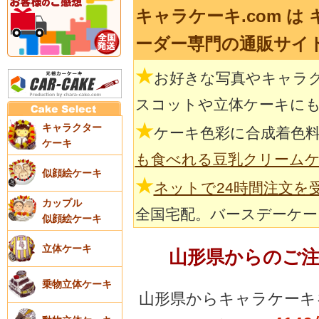
キャラケーキ.com は
ーダー専門の通販サイ
★
お好きな写真やキャラ
スコットや立体ケーキに
★
キャラクター
ケーキ色彩に合成着色
ケーキ
も食べれる豆乳クリーム
似顔絵ケーキ
★
ネットで24時間注文を
カップル
全国宅配。バースデーケー
似顔絵ケーキ
立体ケーキ
山形県からのご
乗物立体ケーキ
山形県からキャラケーキ