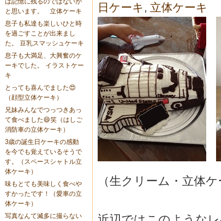
は記憶に残るのではないか
日ケーキ
,
立体ケーキ
と思います。 立体ケーキ
息子も私達も楽しいひと時
を過ごすことが出来まし
た。 豆乳スマッシュケーキ
息子も大満足、大興奮のケ
ーキでした。 イラストケー
キ
とっても喜んでました😍
（顔型立体ケーキ）
兄妹みんなでつっつきあっ
て食べました😄笑（はしご
消防車の立体ケーキ）
3歳の誕生日ケーキの感動
を今でも覚えているそうで
す。（スペースシャトル立
体ケーキ）
（生クリーム・立体ケ
味もとても美味しく食べや
すかったです！（愛車の立
体ケーキ）
写真なんて滅多に撮らない
近辺ではこのようなレ