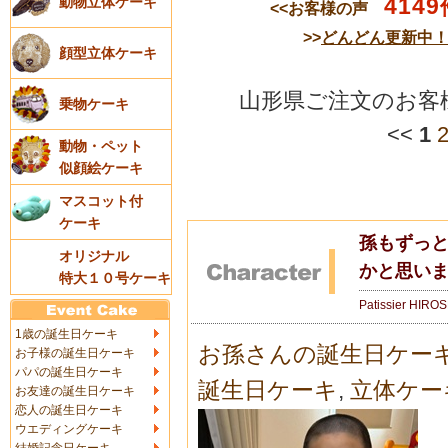
4149
動物立体ケーキ
<<お客様の声
>>
どんどん更新中
顔型立体ケーキ
山形県ご注文のお客
乗物ケーキ
<<
1
動物・ペット
似顔絵ケーキ
マスコット付
ケーキ
孫もずっ
オリジナル
かと思い
特大１０号ケーキ
Patissier HIRO
1歳の誕生日ケーキ
お孫さんの誕生日ケー
お子様の誕生日ケーキ
パパの誕生日ケーキ
誕生日ケーキ
,
立体ケー
お友達の誕生日ケーキ
恋人の誕生日ケーキ
ウエディングケーキ
結婚記念日ケーキ