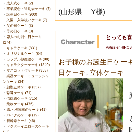
・
成人式ケーキ (2)
・
卒業記念・送別会ケーキ (7)
(山形県 Y様)
・
誕生日ケーキ (903)
・
入園・入学祝いケーキ (7)
・
父の日ケーキ (3)
・
母の日ケーキ (8)
とっても喜
・
恋人のお誕生日ケーキ
(274)
Patissier HIRO
・
キャラケーキ (831)
・
オリジナルケーキ (84)
・
カップル似顔絵ケーキ (88)
お子様のお誕生日ケー
・
キャラクターケーキ (1840)
・
マスコット付ケーキ (358)
日ケーキ
,
立体ケーキ
・
楽器ケーキ・ミュージシャ
ンケーキ (34)
・
顔型立体ケーキ (357)
・
恐竜ケーキ (71)
・
似顔絵ケーキ (715)
・
乗物ケーキ (476)
・
SL・機関車のケーキ (41)
・
バイクのケーキ (19)
・
新幹線ケーキ (46)
・
ドクターイエローのケーキ