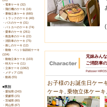
(11)
・
電車ケーキ (32)
・
飛行機のケーキ (16)
・
乗物立体ケーキ (680)
・
トラックのケーキ (40)
・
バスのケーキ (31)
・
パトカーのケーキ (74)
・
愛車のケーキ (261)
・
救急車のケーキ (22)
・
消防車のケーキ (75)
・
推しのケーキ (12)
・
動物・ペット似顔絵ケーキ
(104)
兄妹みんな
・
動物立体ケーキ (103)
ご消防車
・
特大ケーキ (11)
・
立体ケーキ (1062)
Patissier HIRO
・
メディア (19)
・
動画 (55)
お子様のお誕生日ケー
■県別
ケーキ
,
乗物立体ケーキ
・
愛知県 (243)
・
愛媛県 (15)
・
茨城県 (80)
・
岡山県 (67)