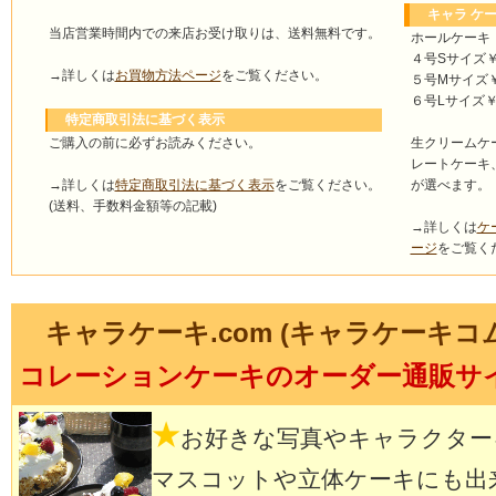
キャラ ケー
当店営業時間内での来店お受け取りは、送料無料です。
ホールケーキ
４号Sサイズ￥4
→詳しくは
お買物方法ページ
をご覧ください。
５号Mサイズ￥4
６号Lサイズ￥5
特定商取引法に基づく表示
ご購入の前に必ずお読みください。
生クリームケ
レートケーキ
→詳しくは
特定商取引法に基づく表示
をご覧ください。
が選べます。
(送料、手数料金額等の記載)
→詳しくは
ケ
ージ
をご覧く
キャラケーキ.com (キャラケーキコ
コレーションケーキのオーダー通販サ
★
お好きな写真やキャラクター
マスコットや立体ケーキにも出