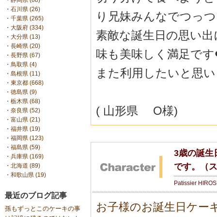
・
静岡県 (68)
・
石川県 (26)
り兄妹みんなでつっつ
・
千葉県 (265)
・
大阪府 (334)
素敵な誕生日の思い出
・
大分県 (13)
・
長崎県 (20)
味も美味しく満足です❤
・
長野県 (67)
・
鳥取県 (4)
また利用したいと思い
・
島根県 (11)
・
東京都 (668)
・
徳島県 (9)
・
栃木県 (68)
( 山形県 O様)
・
奈良県 (52)
・
富山県 (21)
・
福井県 (19)
・
福岡県 (123)
・
福島県 (59)
3歳の誕生
・
兵庫県 (169)
です。（
・
北海道 (89)
・
和歌山県 (19)
Patissier HIRO
最近のブログ記事
お子様のお誕生日ケー
孫もずっとこのケーキの事