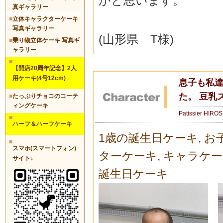
かと思います。
真ギャラリー
■
立体キャラクターケーキ
写真ギャラリー
(山形県 T様)
■
乗り物立体ケーキ 写真ギ
ャラリー
■
【開店20周年記念】2人
用ケーキ(4号12cm)
息子も私
た。 豆乳
■
たっぷりチョコのコーテ
ィングケーキ
Patissier HIRO
■
ハーフ＆ハーフケーキ
1歳の誕生日ケーキ
,
お
■
スマホ(スマートフォン)
ターケーキ
,
キャラケー
サイト↓
誕生日ケーキ