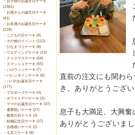
・
お子様のお誕生日ケーキ
(2381)
・
お孫さんの誕生日ケーキ
(41)
・
お友達のお誕生日ケーキ
(228)
・
こどもの日ケーキ (9)
・
その他のイベント (122)
・
ひなまつりケーキ (8)
・
ウエディングケーキ (13)
・
クリスマスケーキ (64)
・
スマッシュケーキ (55)
・
ハロウィンケーキ (7)
直前の注文にも関わら
・
バレンタインケーキ (6)
・
パパのお誕生日ケーキ
き、
ありがとうござい
(177)
・
プロポーズケーキ (4)
・
ホワイトデーケーキ (3)
・
ママのお誕生日ケーキ (37)
息子も大満足、大興奮
・
還暦祝いケーキ (27)
・
敬老の日ケーキ (3)
・
結婚記念日ケーキ (37)
ありがとうございまし
・
合格祝いケーキ (2)
・
七五三ケーキ (8)