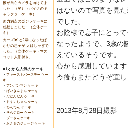
彼が自らカメラを向けてま
はないので写真を見た
した！（笑）（バイクのキ
ャラクターケーキ）
でした。
迫力満点のゴジラケーキに
感動しました！（立体ケー
お陰様で息子にとって
キ）
カーズ💓 と2歳になったば
なったようで、3歳の
かりの息子が 大はしゃぎで
した。（立体ケーキ・マス
えているそうです。
コット人形付き）
心から感謝しています
■1才から人気のケーキ
・
ファーストバースデー ケー
今後もまたどうぞ宜し
キ
・
アンパンマン ケーキ
・
ばいきんまん ケーキ
・
だだんだん ケーキ
・
ドキンちゃん ケーキ
・
わんわん ケーキ
2013年8月28日撮影
・
そらジロー ケーキ
・
プーさんケーキ
・
おさるのジョージ ケーキ