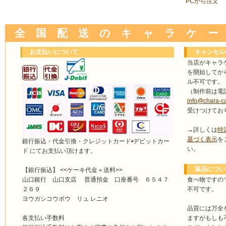
PCから注文
全 国 配 送 の キ ャ ラ ケ ー
お支払いについて
キャンセル
当店がキャラ
を開始してか
ル不可です。
（制作前は電
info@chara-c
受けつけてお
→詳しくは
特
基づく表示
を
銀行振込・代金引換・クレジットカード•デビットカー
い。
ド にてお支払い頂けます。
返品につい
【銀行振込】 <<ケーキ代金＋送料>>
食べ物ですの
山口銀行 山口支店 普通預金 口座番号 ６５４７
不可です。
２６９
ヨウガシコウボウ リュ レニオ
品質には万全
ますがもしも
各支払い手数料