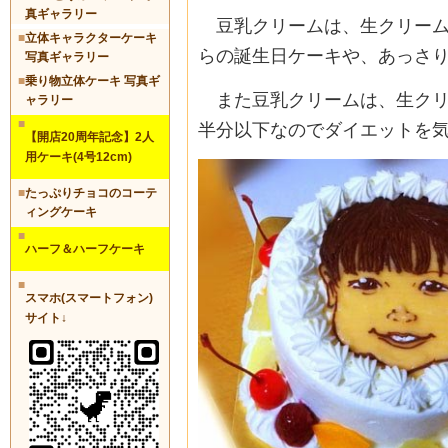
真ギャラリー
豆乳クリームは、生クリーム
■
立体キャラクターケーキ
らの誕生日ケーキや、あっさ
写真ギャラリー
■
乗り物立体ケーキ 写真ギ
また豆乳クリームは、生クリ
ャラリー
■
半分以下なのでダイエットを
【開店20周年記念】2人
用ケーキ(4号12cm)
■
たっぷりチョコのコーテ
ィングケーキ
■
ハーフ＆ハーフケーキ
■
スマホ(スマートフォン)
サイト↓