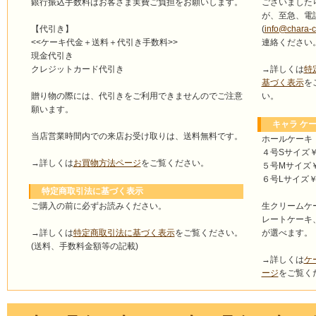
ございました
銀行振込手数料はお客さま実費ご負担をお願いします。
が、至急、電
(
info@chara-
【代引き】
連絡ください
<<ケーキ代金＋送料＋代引き手数料>>
現金代引き
→詳しくは
特
クレジットカード代引き
基づく表示
を
い。
贈り物の際には、代引きをご利用できませんのでご注意
願います。
キャラ ケー
当店営業時間内での来店お受け取りは、送料無料です。
ホールケーキ
４号Sサイズ￥4
→詳しくは
お買物方法ページ
をご覧ください。
５号Mサイズ￥4
６号Lサイズ￥5
特定商取引法に基づく表示
ご購入の前に必ずお読みください。
生クリームケ
レートケーキ
→詳しくは
特定商取引法に基づく表示
をご覧ください。
が選べます。
(送料、手数料金額等の記載)
→詳しくは
ケ
ージ
をご覧く