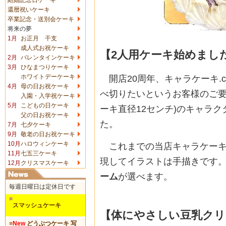
還暦祝いケーキ
卒業記念・送別会ケーキ
将来の夢
1月
お正月 干支
成人式お祝ケーキ
【2人用ケーキ始めまし
2月
バレンタインケーキ
3月
ひなまつりケーキ
ホワイトデーケーキ
開店20周年、キャラケーキ.c
4月
母の日お祝ケーキ
べ切りたいというお客様のご要
入園・入学祝ケーキ
5月
こどもの日ケーキ
ーキ直径12センチ)のキャラ
父の日お祝ケーキ
た。
7月
七夕ケーキ
9月
敬老の日お祝ケーキ
10月
ハロウィンケーキ
これまでの当店キャラケーキ(
11月
七五三ケーキ
現してイラストは手描きです
12月
クリスマスケーキ
ーム
が選べます。
毎週日曜日は定休日です
■
スマッシュケーキ
【体にやさしい豆乳クリ
■
New
どうぶつケーキ 写