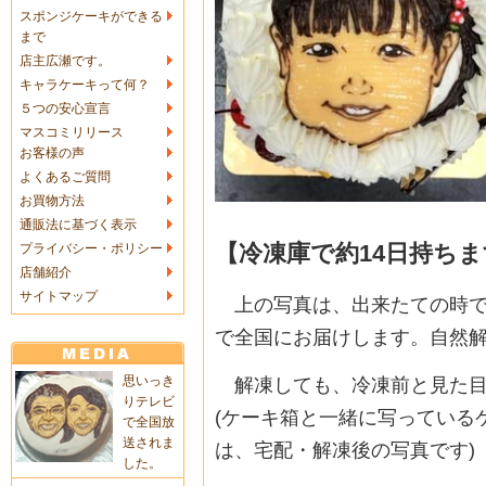
スポンジケーキができる
まで
店主広瀬です。
キャラケーキって何？
５つの安心宣言
マスコミリリース
お客様の声
よくあるご質問
お買物方法
通販法に基づく表示
【冷凍庫で約14日持ち
プライバシー・ポリシー
店舗紹介
サイトマップ
上の写真は、出来たての時で
で全国にお届けします。自然
思いっき
解凍しても、冷凍前と見た目
りテレビ
(ケーキ箱と一緒に写っている
で全国放
送されま
は、宅配・解凍後の写真です)
した。