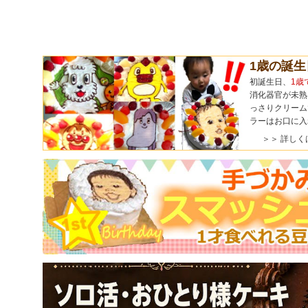
1歳の誕
初誕生日、
1歳
消化器官が未熟
っさりクリーム
ラーはお口に入
＞＞ 詳しく