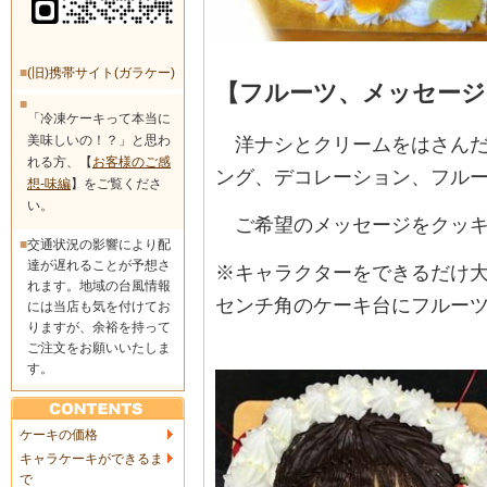
■
(旧)携帯サイト(ガラケー)
【フルーツ、メッセージ
■
「冷凍ケーキって本当に
美味しいの！？」と思わ
洋ナシとクリームをはさんだ
れる方、【
お客様のご感
ング、デコレーション、フル
想-味編
】をご覧くださ
い。
ご希望のメッセージをクッキ
■
交通状況の影響により配
達が遅れることが予想さ
※キャラクターをできるだけ大
れます。地域の台風情報
センチ角のケーキ台にフルー
には当店も気を付けてお
りますが、余裕を持って
ご注文をお願いいたしま
す。
ケーキの価格
キャラケーキができるま
で