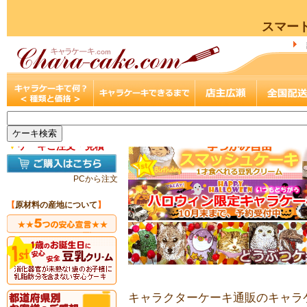
スマー
▼
ケーキご注文・見積
PCから注文
【
原材料の産地について
】
キャラクターケーキ通販のキャラケ