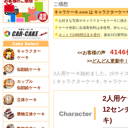
ご感想
キャラケーキ.com は キャラクターケ
★
お好きな写真やキャラクターをケーキに描き
★
ケーキ色彩に合成着色料は未使用。赤ちゃん
★
ネットで24時間注文を受付
、最短3日(要問
4146
キャラクター
<<お客様の声
ケーキ
>>
どんどん更新中
似顔絵ケーキ
2人用ケーキ始めました。(Sサイ
| キャラクターケーキ, キャラケー
カップル
似顔絵ケーキ
2人用ケ
立体ケーキ
12セ
乗物立体ケーキ
キ)