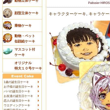
動物立体ケーキ
Patissier HIRO
顔型立体ケーキ
キャラクターケーキ
,
キャラケー
乗物ケーキ
動物・ペット
似顔絵ケーキ
マスコット付
ケーキ
オリジナル
特大１０号ケーキ
1歳の誕生日ケーキ
お子様の誕生日ケーキ
パパの誕生日ケーキ
お友達の誕生日ケーキ
恋人の誕生日ケーキ
ウエディングケーキ
結婚記念日ケーキ