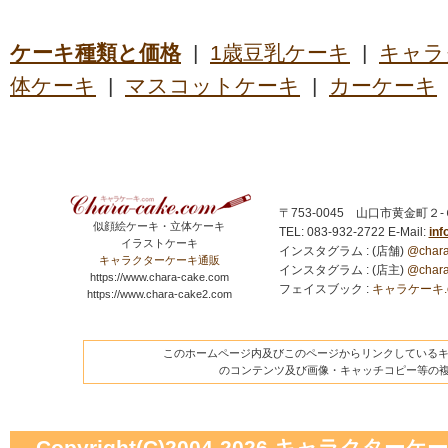
ケーキ種類と価格
|
1歳豆乳ケーキ
|
キャラ
体ケーキ
|
マスコットケーキ
|
カーケーキ
〒753-0045 山口市黄金町２
似顔絵ケーキ・立体ケーキ
TEL: 083-932-2722
E-Mail:
in
イラストケーキ
インスタグラム : (店舗)
@chara
キャラクターケーキ通販
インスタグラム : (店主)
@chara
https://www.chara-cake.com
フェイスブック :
キャラケーキ.com
https://www.chara-cake2.com
このホームページ内及びこのページからリンクしているキャ
のコンテンツ及び画像・キャッチコピー等の
Copyright(C)2004-2026
キャラクターケーキの