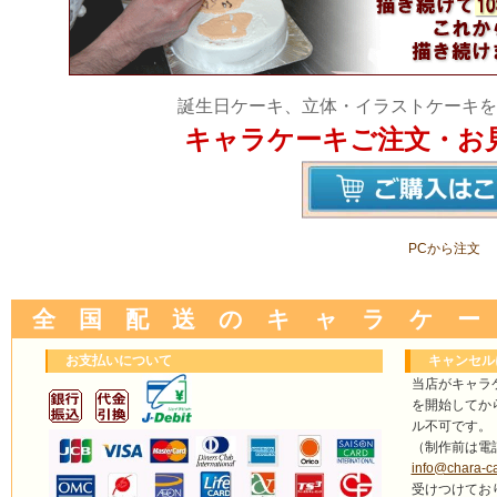
誕生日ケーキ、立体・イラストケーキを
キャラケーキご注文・お
PCから注文
全 国 配 送 の キ ャ ラ ケ ー
お支払いについて
キャンセル
当店がキャラ
を開始してか
ル不可です。
（制作前は電
info@chara-c
受けつけてお