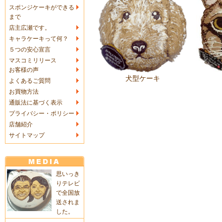
スポンジケーキができる
まで
店主広瀬です。
キャラケーキって何？
５つの安心宣言
マスコミリリース
お客様の声
犬型ケーキ
よくあるご質問
お買物方法
通販法に基づく表示
プライバシー・ポリシー
店舗紹介
サイトマップ
思いっき
りテレビ
で全国放
送されま
した。