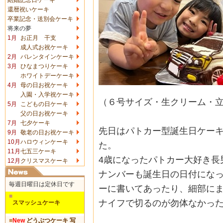
還暦祝いケーキ
卒業記念・送別会ケーキ
将来の夢
1月
お正月 干支
成人式お祝ケーキ
2月
バレンタインケーキ
3月
ひなまつりケーキ
ホワイトデーケーキ
4月
母の日お祝ケーキ
入園・入学祝ケーキ
（６号サイズ・生クリーム・
5月
こどもの日ケーキ
父の日お祝ケーキ
7月
七夕ケーキ
先日はパトカー型誕生日ケー
9月
敬老の日お祝ケーキ
10月
ハロウィンケーキ
た。
11月
七五三ケーキ
4歳になったパトカー大好き長
12月
クリスマスケーキ
ナンバーも誕生日の日付にな
毎週日曜日は定休日です
ーに書いてあったり、
細部に
■
ナイフで切るのが勿体なかっ
スマッシュケーキ
■
New
どうぶつケーキ 写