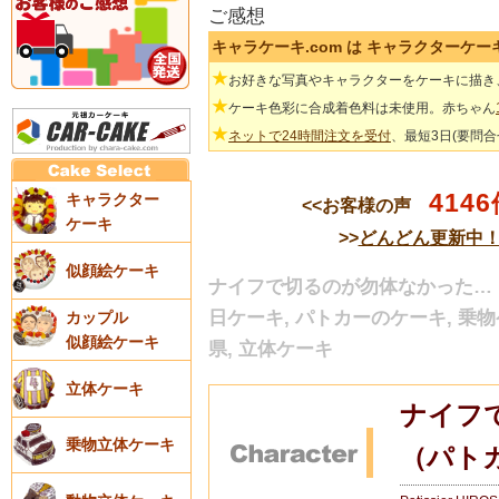
ご感想
キャラケーキ.com は キャラクターケ
★
お好きな写真やキャラクターをケーキに描き
★
ケーキ色彩に合成着色料は未使用。赤ちゃん
★
ネットで24時間注文を受付
、最短3日(要問
4146
キャラクター
<<お客様の声
ケーキ
>>
どんどん更新中
似顔絵ケーキ
ナイフで切るのが勿体なかった…（
日ケーキ, パトカーのケーキ, 乗物
カップル
似顔絵ケーキ
県, 立体ケーキ
立体ケーキ
ナイフ
乗物立体ケーキ
（パト