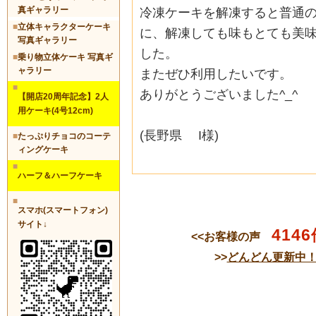
真ギャラリー
冷凍ケーキを解凍すると普通
■
立体キャラクターケーキ
に、解凍しても味もとても美
写真ギャラリー
した。
■
乗り物立体ケーキ 写真ギ
ャラリー
またぜひ利用したいです。
■
ありがとうございました^_^
【開店20周年記念】2人
用ケーキ(4号12cm)
(長野県 I様)
■
たっぷりチョコのコーテ
ィングケーキ
■
ハーフ＆ハーフケーキ
■
スマホ(スマートフォン)
サイト↓
4146
<<お客様の声
>>
どんどん更新中