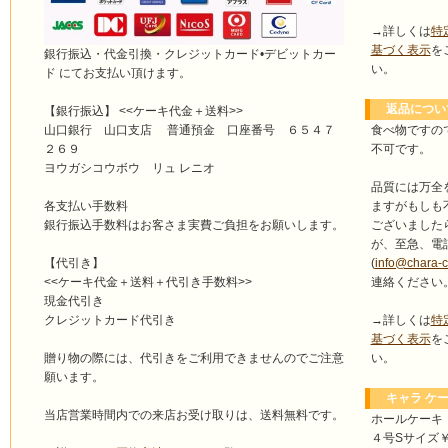
→詳しくは
特
基づく表示
を
銀行振込・代金引換・クレジットカード•デビットカー
い。
ド にてお支払い頂けます。
返品につい
【銀行振込】 <<ケーキ代金＋送料>>
食べ物ですの
山口銀行 山口支店 普通預金 口座番号 ６５４７
不可です。
２６９
ヨウガシコウボウ リュ レニオ
品質には万全
ますがもしも
各支払い手数料
ございました
銀行振込手数料はお客さま実費ご負担をお願いします。
が、至急、電
(
info@chara-
【代引き】
連絡ください
<<ケーキ代金＋送料＋代引き手数料>>
現金代引き
→詳しくは
特
クレジットカード代引き
基づく表示
を
い。
贈り物の際には、代引きをご利用できませんのでご注意
願います。
キャラ ケー
当店営業時間内での来店お受け取りは、送料無料です。
ホールケーキ
４号Sサイズ￥4