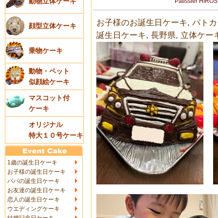
動物立体ケーキ
Patissier HIRO
お子様のお誕生日ケーキ
,
パトカ
顔型立体ケーキ
誕生日ケーキ
,
長野県
,
立体ケー
乗物ケーキ
動物・ペット
似顔絵ケーキ
マスコット付
ケーキ
オリジナル
特大１０号ケーキ
1歳の誕生日ケーキ
お子様の誕生日ケーキ
パパの誕生日ケーキ
お友達の誕生日ケーキ
恋人の誕生日ケーキ
ウエディングケーキ
結婚記念日ケーキ