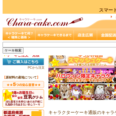
スマー
▼
ケーキご注文・見積
PCから注文
【
原材料の産地について
】
キャラクターケーキ通販のキャラケ