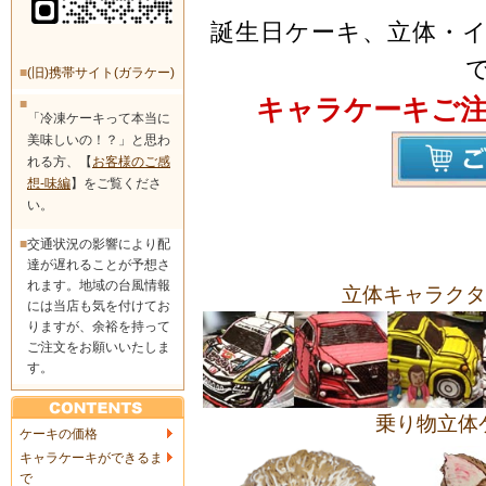
誕生日ケーキ、立体・
■
(旧)携帯サイト(ガラケー)
キャラケーキご
■
「冷凍ケーキって本当に
美味しいの！？」と思わ
れる方、【
お客様のご感
想-味編
】をご覧くださ
い。
■
交通状況の影響により配
達が遅れることが予想さ
れます。地域の台風情報
立体キャラクタ
には当店も気を付けてお
りますが、余裕を持って
ご注文をお願いいたしま
す。
乗り物立体
ケーキの価格
キャラケーキができるま
で