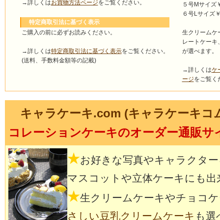
→詳しくは
お買物方法ページ
をご覧ください。
５号Mサイズ￥4
６号Lサイズ￥5
特定商取引法に基づく表示
ご購入の前に必ずお読みください。
生クリームケ
レートケーキ
→詳しくは
特定商取引法に基づく表示
をご覧ください。
が選べます。
(送料、手数料金額等の記載)
→詳しくは
ケ
ージ
をご覧く
キャラケーキ.com (キャラケーキコ
コレーションケーキのオーダー通販サ
★
お好きな写真やキャラクター
マスコットや立体ケーキにも出
★
生クリームケーキやチョコケ
さしい豆乳クリームケーキ
も選