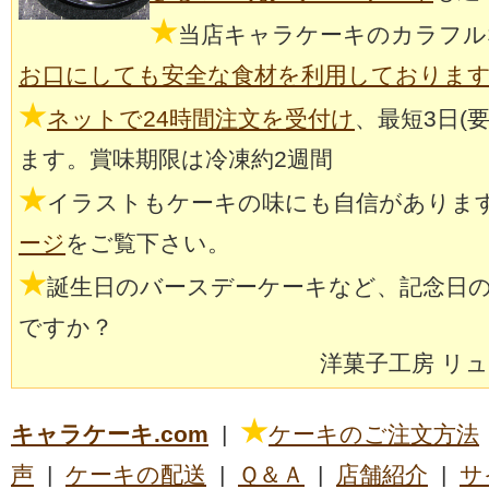
★
当店キャラケーキのカラフル
お口にしても安全な食材を利用しておりま
★
ネットで24時間注文を受付け
、最短3日(
ます。賞味期限は冷凍約2週間
★
イラストもケーキの味にも自信がありま
ージ
をご覧下さい。
★
誕生日のバースデーケーキなど、記念日
ですか？
洋菓子工房 リ
★
キャラケーキ.com
|
ケーキのご注文方法
声
|
ケーキの配送
|
Ｑ＆Ａ
|
店舗紹介
|
サ