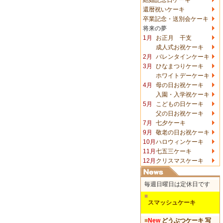
還暦祝いケーキ
卒業記念・送別会ケーキ
将来の夢
1月
お正月 干支
成人式お祝ケーキ
2月
バレンタインケーキ
3月
ひなまつりケーキ
ホワイトデーケーキ
4月
母の日お祝ケーキ
入園・入学祝ケーキ
5月
こどもの日ケーキ
父の日お祝ケーキ
7月
七夕ケーキ
9月
敬老の日お祝ケーキ
10月
ハロウィンケーキ
11月
七五三ケーキ
12月
クリスマスケーキ
毎週日曜日は定休日です
■
スマッシュケーキ
■
New
どうぶつケーキ 写