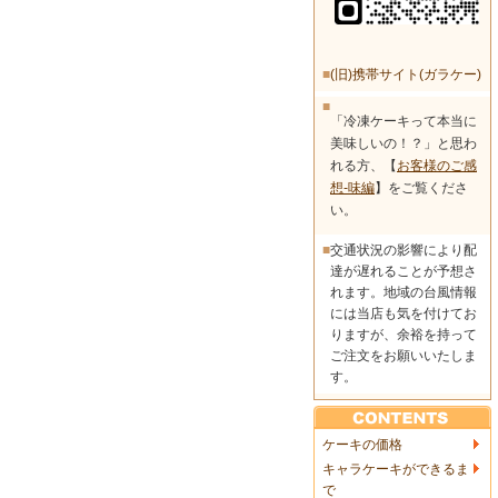
■
(旧)携帯サイト(ガラケー)
■
「冷凍ケーキって本当に
美味しいの！？」と思わ
れる方、【
お客様のご感
想-味編
】をご覧くださ
い。
■
交通状況の影響により配
達が遅れることが予想さ
れます。地域の台風情報
には当店も気を付けてお
りますが、余裕を持って
ご注文をお願いいたしま
す。
ケーキの価格
キャラケーキができるま
で