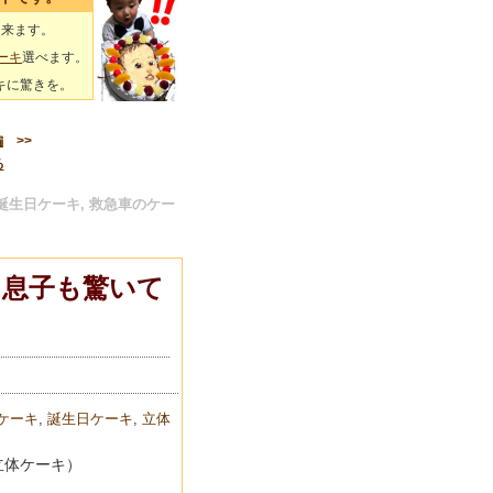
出来ます。
ーキ
選べます。
キに驚きを。
編
>>
る
誕生日ケーキ, 救急車のケー
、息子も驚いて
ケーキ
,
誕生日ケーキ
,
立体
立体ケーキ）