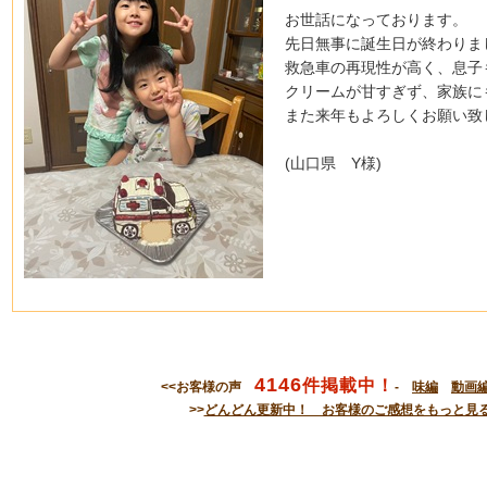
お世話になっております。
先日無事に誕生日が終わりま
救急車の再現性が高く、息子
クリームが甘すぎず、家族に
また来年もよろしくお願い致
(山口県 Y様)
4146
件掲載中！
<<お客様の声
-
味編
動画
>>
どんどん更新中！ お客様のご感想をもっと見