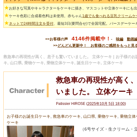
★
お好きな写真やキャラクターをケーキに描き、マスコットや立体ケーキにも
★
ケーキ色彩に合成着色料は未使用。赤ちゃん
1歳でも食べれる豆乳クリームケ
★
ネットで24時間注文を受付
、最短3日(要問合せ)で全国宅配。バースデーケー
4146
件掲載中！
<<お客様の声
-
味編
動画
>>
どんどん更新中！ お客様のご感想をもっと見
救急車の再現性が高く、息子も驚いていました。 立体ケーキ | お子様のお
キ, 山口県, 乗物ケーキ, 乗物立体ケーキ, 誕生日ケーキ, 立体ケーキ
救急車の再現性が高く
いました。 立体ケーキ
Patissier HIROSE
(
2025年10月 5日 18:00
)
お子様のお誕生日ケーキ
,
救急車のケーキ
,
山口県
,
乗物ケーキ
,
乗物立体
ケーキ
（6号サイズ・生クリーム・