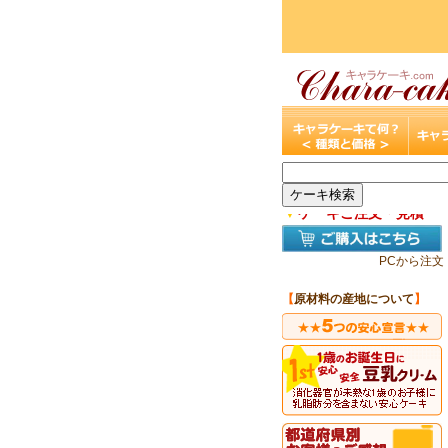
▼
ケーキご注文・見積
PCから注文
【
原材料の産地について
】