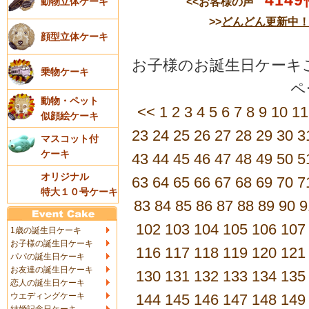
4149
<<お客様の声
動物立体ケーキ
>>
どんどん更新中
顔型立体ケーキ
お子様のお誕生日ケーキご
乗物ケーキ
動物・ペット
<<
1
2
3
4
5
6
7
8
9
10
11
似顔絵ケーキ
23
24
25
26
27
28
29
30
3
マスコット付
ケーキ
43
44
45
46
47
48
49
50
5
オリジナル
63
64
65
66
67
68
69
70
7
特大１０号ケーキ
83
84
85
86
87
88
89
90
9
102
103
104
105
106
107
1歳の誕生日ケーキ
お子様の誕生日ケーキ
116
117
118
119
120
121
パパの誕生日ケーキ
お友達の誕生日ケーキ
130
131
132
133
134
135
恋人の誕生日ケーキ
ウエディングケーキ
144
145
146
147
148
149
結婚記念日ケーキ