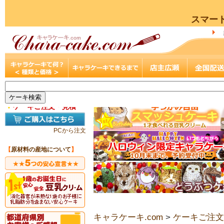
スマー
▼
ケーキご注文・見積
PCから注文
【
原材料の産地について
】
キャラケーキ.com
>
ケーキご注文