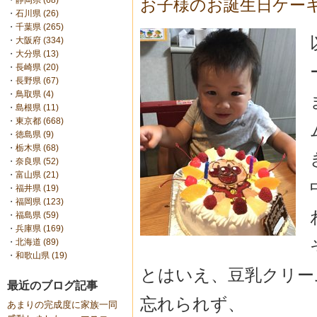
・
静岡県 (68)
お子様のお誕生日ケー
・
石川県 (26)
・
千葉県 (265)
・
大阪府 (334)
・
大分県 (13)
・
長崎県 (20)
・
長野県 (67)
・
鳥取県 (4)
・
島根県 (11)
・
東京都 (668)
・
徳島県 (9)
・
栃木県 (68)
・
奈良県 (52)
・
富山県 (21)
・
福井県 (19)
・
福岡県 (123)
・
福島県 (59)
・
兵庫県 (169)
・
北海道 (89)
・
和歌山県 (19)
とはいえ、豆乳クリー
最近のブログ記事
忘れられず、
あまりの完成度に家族一同