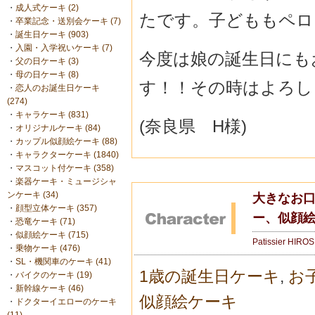
・
成人式ケーキ (2)
たです。子どももペロ
・
卒業記念・送別会ケーキ (7)
・
誕生日ケーキ (903)
・
入園・入学祝いケーキ (7)
今度は娘の誕生日にも
・
父の日ケーキ (3)
・
母の日ケーキ (8)
す！！その時はよろし
・
恋人のお誕生日ケーキ
(274)
・
キャラケーキ (831)
(奈良県 H様)
・
オリジナルケーキ (84)
・
カップル似顔絵ケーキ (88)
・
キャラクターケーキ (1840)
・
マスコット付ケーキ (358)
・
楽器ケーキ・ミュージシャ
ンケーキ (34)
大きなお口
・
顔型立体ケーキ (357)
ー、似顔絵
・
恐竜ケーキ (71)
・
似顔絵ケーキ (715)
Patissier HIRO
・
乗物ケーキ (476)
・
SL・機関車のケーキ (41)
1歳の誕生日ケーキ
,
お
・
バイクのケーキ (19)
・
新幹線ケーキ (46)
似顔絵ケーキ
・
ドクターイエローのケーキ