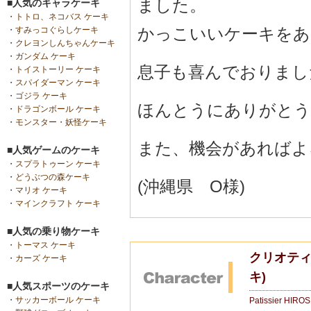
ました。
■人気のキャラケーキ
・
トトロ、ネコバス ケーキ
かっこいいケーキをあ
・
すみっコぐらしケーキ
・
クレヨンしんちゃんケーキ
・
ガンダム ケーキ
息子も喜んでおりまし
・
トイストーリー ケーキ
・
スパイダーマン ケーキ
・
ゴジラ ケーキ
ほんとうにありがとう
・
ドラゴンボール ケーキ
・
モンスター・妖怪ケーキ
また、機会があればよ
■人気ゲームのケーキ
・
スプラトゥーン ケーキ
・
どうぶつの森ケーキ
(沖縄県 O様)
・
マリオ ケーキ
・
マインクラフト ケーキ
■人気の乗り物ケーキ
・
トーマス ケーキ
クリオティ
・
カーズ ケーキ
キ)
■人気スポーツのケーキ
・
サッカーボール ケーキ
Patissier HIRO