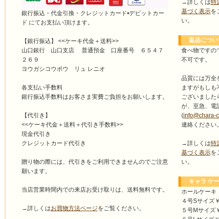
→詳しくは
特
基づく表示
を
銀行振込・代金引換・クレジットカード•デビットカー
い。
ド にてお支払い頂けます。
返品につい
【銀行振込】 <<ケーキ代金＋送料>>
食べ物ですの
山口銀行 山口支店 普通預金 口座番号 ６５４７
不可です。
２６９
ヨウガシコウボウ リュ レニオ
品質には万全
ますがもしも
各支払い手数料
ございました
銀行振込手数料はお客さま実費ご負担をお願いします。
が、至急、電
(
info@chara-
【代引き】
連絡ください
<<ケーキ代金＋送料＋代引き手数料>>
現金代引き
→詳しくは
特
クレジットカード代引き
基づく表示
を
い。
贈り物の際には、代引きをご利用できませんのでご注意
願います。
キャラ ケー
当店営業時間内での来店お受け取りは、送料無料です。
ホールケーキ
４号Sサイズ￥4
→詳しくは
お買物方法ページ
をご覧ください。
５号Mサイズ￥4