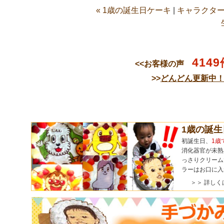
« 1歳の誕生日ケーキ
|
キャラクター
4149
<<お客様の声
>>
どんどん更新中
1歳の誕
初誕生日、
1歳
消化器官が未熟
っさりクリーム
ラーはお口に入
＞＞ 詳しく