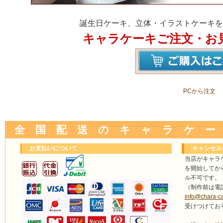
誕生日ケーキ、立体・イラストケーキを
キャラケーキご注文・お
PCから注文
全 国 配 送 の キ ャ ラ ケ ー
お支払いについて
キャンセル
当店がキャラ
を開始してか
ル不可です。
（制作前は電
info@chara-c
受けつけてお