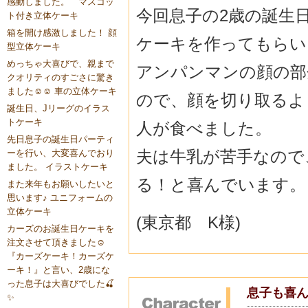
感動しました。 マスコッ
今回息子の2歳の誕生
ト付き立体ケーキ
箱を開け感激しました！ 顔
ケーキを作ってもらい
型立体ケーキ
めっちゃ大喜びで、親まで
アンパンマンの顔の部
クオリティのすごさに驚き
ました☺️☺️ 車の立体ケーキ
ので、顔を切り取るよ
誕生日、Jリーグのイラス
トケーキ
人が食べました。
先日息子の誕生日パーティ
夫は牛乳が苦手なので
ーを行い、大変喜んでおり
ました。 イラストケーキ
る！と喜んでいます。
また来年もお願いしたいと
思います♪ ユニフォームの
立体ケーキ
(東京都 K様)
カーズのお誕生日ケーキを
注文させて頂きました☺️
『カーズケーキ！カーズケ
ーキ！』と言い、2歳にな
った息子は大喜びでした🍒
息子も喜ん
✨