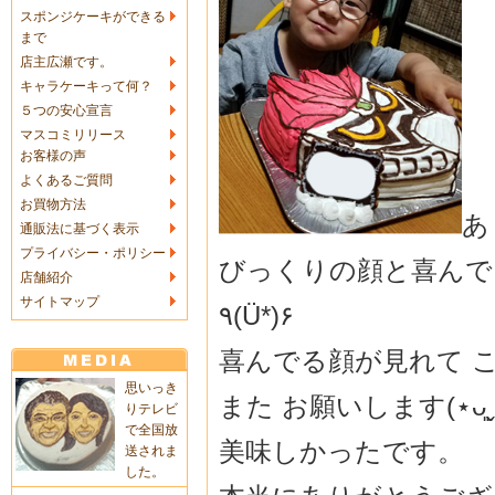
スポンジケーキができる
まで
店主広瀬です。
キャラケーキって何？
５つの安心宣言
マスコミリリース
お客様の声
よくあるご質問
お買物方法
あ
通販法に基づく表示
プライバシー・ポリシー
びっくりの顔と喜んで
店舗紹介
サイトマップ
٩(Ü*)۶
喜んでる顔が見れて 
思いっき
また お願いします(⋆ᴗ͈ˬᴗ͈
りテレビ
で全国放
美味しかったです。
送されま
した。