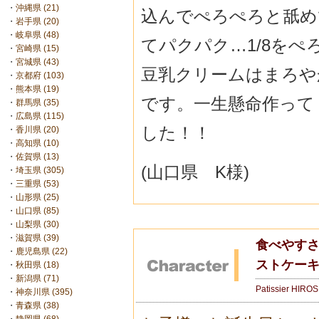
・
沖縄県 (21)
込んでぺろぺろと舐め
・
岩手県 (20)
・
岐阜県 (48)
てパクパク…1/8を
・
宮崎県 (15)
・
宮城県 (43)
豆乳クリームはまろや
・
京都府 (103)
・
熊本県 (19)
です。一生懸命作って
・
群馬県 (35)
・
広島県 (115)
した！！
・
香川県 (20)
・
高知県 (10)
・
佐賀県 (13)
(山口県 K様)
・
埼玉県 (305)
・
三重県 (53)
・
山形県 (25)
・
山口県 (85)
・
山梨県 (30)
・
滋賀県 (39)
食べやすさ
・
鹿児島県 (22)
ストケーキ
・
秋田県 (18)
・
新潟県 (71)
Patissier HIRO
・
神奈川県 (395)
・
青森県 (38)