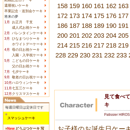
158
159
160
161
162
163
還暦祝いケーキ
卒業記念・送別会ケーキ
172
173
174
175
176
177
将来の夢
1月
お正月 干支
186
187
188
189
190
191
成人式お祝ケーキ
2月
バレンタインケーキ
200
201
202
203
204
205
3月
ひなまつりケーキ
214
215
216
217
218
219
ホワイトデーケーキ
4月
母の日お祝ケーキ
228
229
230
231
232
233
入園・入学祝ケーキ
5月
こどもの日ケーキ
父の日お祝ケーキ
7月
七夕ケーキ
9月
敬老の日お祝ケーキ
10月
ハロウィンケーキ
11月
七五三ケーキ
12月
クリスマスケーキ
見て食べて
キ
毎週日曜日は定休日です
■
Patissier HIRO
スマッシュケーキ
お子様のお誕生日ケー
■
New
どうぶつケーキ 写