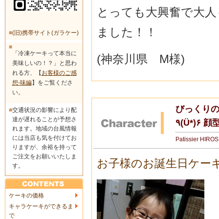
とっても大興奮で大人
ました！！
■
(旧)携帯サイト(ガラケー)
■
「冷凍ケーキって本当に
(神奈川県 M様)
美味しいの！？」と思わ
れる方、【
お客様のご感
想-味編
】をご覧くださ
い。
びっくり
■
交通状況の影響により配
達が遅れることが予想さ
٩(Ü*)۶
れます。地域の台風情報
には当店も気を付けてお
Patissier HIRO
りますが、余裕を持って
ご注文をお願いいたしま
お子様のお誕生日ケー
す。
ケーキの価格
キャラケーキができるま
で