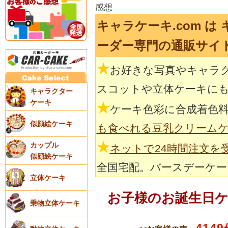
感想
キャラケーキ.com は
ーダー専門の通販サイ
★
お好きな写真やキャラ
スコットや立体ケーキに
キャラクター
ケーキ
★
ケーキ色彩に合成着色
似顔絵ケーキ
も食べれる豆乳クリーム
★
カップル
ネットで24時間注文を
似顔絵ケーキ
全国宅配。バースデーケー
立体ケーキ
お子様のお誕生日
乗物立体ケーキ