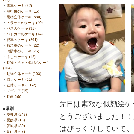
(11)
・
電車ケーキ (32)
・
飛行機のケーキ (16)
・
乗物立体ケーキ (680)
・
トラックのケーキ (40)
・
バスのケーキ (31)
・
パトカーのケーキ (74)
・
愛車のケーキ (261)
・
救急車のケーキ (22)
・
消防車のケーキ (75)
・
推しのケーキ (12)
・
動物・ペット似顔絵ケーキ
(104)
・
動物立体ケーキ (103)
・
特大ケーキ (11)
・
立体ケーキ (1062)
・
メディア (19)
・
動画 (55)
先日は素敵な似顔絵ケ
■県別
とうございました！！
・
愛知県 (243)
・
愛媛県 (15)
・
茨城県 (80)
はびっくりしていて、
・
岡山県 (67)