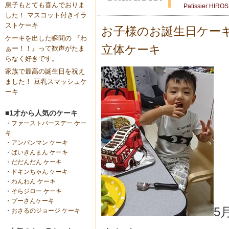
息子もとても喜んでおりま
Patissier HIRO
した！ マスコット付きイラ
ストケーキ
お子様のお誕生日ケー
ケーキを出した瞬間の 『わ
立体ケーキ
ぁー！！』って歓声がたま
らなく好きです。
家族で最高の誕生日を祝え
ました！ 豆乳スマッシュケ
ーキ
■1才から人気のケーキ
・
ファーストバースデー ケー
キ
・
アンパンマン ケーキ
・
ばいきんまん ケーキ
・
だだんだん ケーキ
・
ドキンちゃん ケーキ
・
わんわん ケーキ
・
そらジロー ケーキ
・
プーさんケーキ
5
・
おさるのジョージ ケーキ