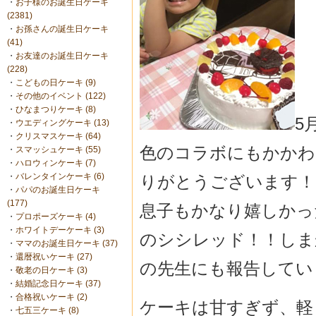
・
お子様のお誕生日ケーキ
(2381)
・
お孫さんの誕生日ケーキ
(41)
・
お友達のお誕生日ケーキ
(228)
・
こどもの日ケーキ (9)
・
その他のイベント (122)
・
ひなまつりケーキ (8)
5
・
ウエディングケーキ (13)
・
クリスマスケーキ (64)
色のコラボにもかかわ
・
スマッシュケーキ (55)
・
ハロウィンケーキ (7)
・
バレンタインケーキ (6)
りがとうございます！
・
パパのお誕生日ケーキ
(177)
息子もかなり嬉しかっ
・
プロポーズケーキ (4)
・
ホワイトデーケーキ (3)
のシシレッド！！しま
・
ママのお誕生日ケーキ (37)
・
還暦祝いケーキ (27)
の先生にも報告してい
・
敬老の日ケーキ (3)
・
結婚記念日ケーキ (37)
・
合格祝いケーキ (2)
ケーキは甘すぎず、軽
・
七五三ケーキ (8)