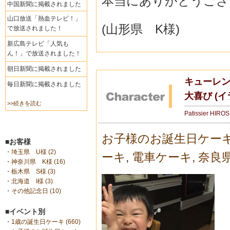
本当にありがとうござ
中国新聞に掲載されました
山口放送「熱血テレビ！」
(山形県 K様)
で放送されました！
新広島テレビ「人気も
ん！」で放送されました！
朝日新聞に掲載されました
キューレ
毎日新聞に掲載されました
大喜び (
>>続きを読む
Patissier HIRO
お子様のお誕生日ケー
■お客様
・
埼玉県 U様 (2)
ーキ
,
電車ケーキ
,
奈良
・
神奈川県 K様 (16)
・
栃木県 S様 (3)
・
北海道 I様 (3)
・
その他記念日 (10)
■イベント別
・
1歳の誕生日ケーキ (660)