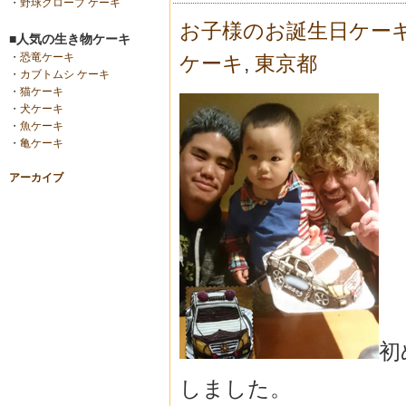
・
野球グローブ ケーキ
お子様のお誕生日ケー
■人気の生き物ケーキ
・
恐竜ケーキ
ケーキ
,
東京都
・
カブトムシ ケーキ
・
猫ケーキ
・
犬ケーキ
・
魚ケーキ
・
亀ケーキ
アーカイブ
初
しました。