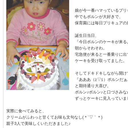
娘が今一番ハマっているプリ
中でもポルンが大好きで、
保育園には毎日プリキュアの
誕生日当日、
『今日ポルンのケーキが来る
朝からそわそわ。
宅急便が来ると一番乗りに出
ケーキを受け取ってました。
そしてドキドキしながら開け
『あああ（≧▽≦）ポルンだぁ
と期待通り大喜び。
ポルン♪ポルン♪と口づさみな
ずっとケーキに見入っていま
実際に食べてみると、
クリームがふわっと甘くてお味も文句なし(＊´▽｀＊)
親子3人で美味しくいただきました♪