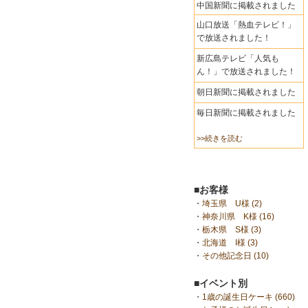
中国新聞に掲載されました
山口放送「熱血テレビ！」
で放送されました！
新広島テレビ「人気も
ん！」で放送されました！
朝日新聞に掲載されました
毎日新聞に掲載されました
>>続きを読む
■お客様
・
埼玉県 U様 (2)
・
神奈川県 K様 (16)
・
栃木県 S様 (3)
・
北海道 I様 (3)
・
その他記念日 (10)
■イベント別
・
1歳の誕生日ケーキ (660)