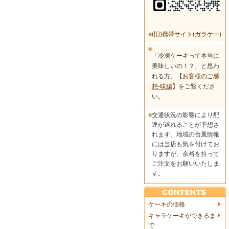
■
(旧)携帯サイト(ガラケー)
■
「冷凍ケーキって本当に
美味しいの！？」と思わ
れる方、【
お客様のご感
想-味編
】をご覧くださ
い。
■
交通状況の影響により配
達が遅れることが予想さ
れます。地域の台風情報
には当店も気を付けてお
りますが、余裕を持って
ご注文をお願いいたしま
す。
ケーキの価格
キャラケーキができるま
で