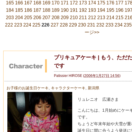
165
166
167
168
169
170
171
172
173
174
175
176
177
17
184
185
186
187
188
189
190
191
192
193
194
195
196
19
203
204
205
206
207
208
209
210
211
212
213
214
215
21
222
223
224
225
226
227
228
229
230
231
232
233
234
235
ージ>>
プリキュアケーキ | もう、ただ
です
Patissier HIROSE
(
2006年1月27日 14:56
)
お子様のお誕生日ケーキ
,
キャラクターケーキ
,
新潟県
リュレニオ 広瀬さま
こんにちは、1月始めにケー
です。
ちょうど年末年始や大雪が重
誕生日に間に合うよう発送に