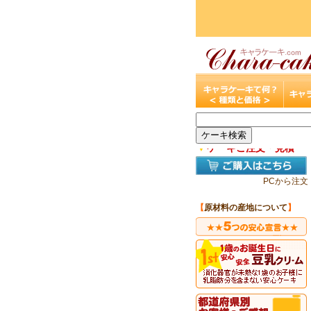
▼
ケーキご注文・見積
PCから注文
【
原材料の産地について
】