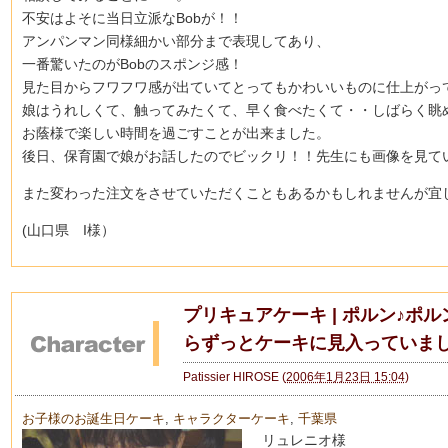
不安はよそに当日立派なBobが！！
アンパンマン同様細かい部分まで表現してあり、
一番驚いたのがBobのスポンジ感！
見た目からフワフワ感が出ていてとってもかわいいものに仕上がっ
娘はうれしくて、触ってみたくて、早く食べたくて・・しばらく眺
お蔭様で楽しい時間を過ごすことが出来ました。
後日、保育園で娘がお話したのでビックリ！！先生にも画像を見て
また変わった注文をさせていただくこともあるかもしれませんが宜
(山口県 I様）
プリキュアケーキ | ポルン♪ポ
らずっとケーキに見入っていま
Patissier HIROSE
(
2006年1月23日 15:04
)
お子様のお誕生日ケーキ
,
キャラクターケーキ
,
千葉県
リュレニオ様