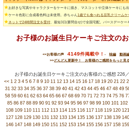
★
お好きな写真やキャラクターをケーキに描き、マスコットや立体ケーキにも
★
ケーキ色彩に合成着色料は未使用。赤ちゃん
1歳でも食べれる豆乳クリームケ
★
ネットで24時間注文を受付
、最短3日(要問合せ)で全国宅配。バースデーケー
お子様のお誕生日ケーキご注文のお
4149
件掲載中！
<<お客様の声
-
味編
動画
>>
どんどん更新中！ お客様のご感想をもっと見
お子様のお誕生日ケーキご注文のお客様のご感想 22
<<
1
2
3
4
5
6
7
8
9
10
11
12
13
14
15
16
17
18
19
20
21
22
2
31
32
33
34
35
36
37
38
39
40
41
42
43
44
45
46
47
48
49
5
58
59
60
61
62
63
64
65
66
67
68
69
70
71
72
73
74
75
76
7
85
86
87
88
89
90
91
92
93
94
95
96
97
98
99
100
101
102
108
109
110
111
112
113
114
115
116
117
118
119
120
12
127
128
129
130
131
132
133
134
135
136
137
138
139
14
146
147
148
149
150
151
152
153
154
155
156
157
158
15