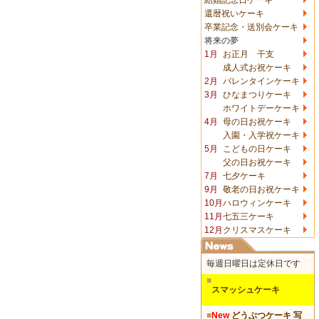
還暦祝いケーキ
卒業記念・送別会ケーキ
将来の夢
1月
お正月 干支
成人式お祝ケーキ
2月
バレンタインケーキ
3月
ひなまつりケーキ
ホワイトデーケーキ
4月
母の日お祝ケーキ
入園・入学祝ケーキ
5月
こどもの日ケーキ
父の日お祝ケーキ
7月
七夕ケーキ
9月
敬老の日お祝ケーキ
10月
ハロウィンケーキ
11月
七五三ケーキ
12月
クリスマスケーキ
毎週日曜日は定休日です
■
スマッシュケーキ
■
New
どうぶつケーキ 写