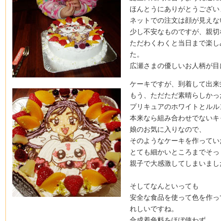
ほんとうにありがとうござい
ネットでの注文は顔が見えな
少し不安なものですが、親切
ただわくわくと当日まで楽し
た。
広瀬さまの優しいお人柄が目
ケーキですが、到着して出来
もう、ただただ素晴らしかっ
プリキュアのホワイトとルル
本来なら組み合わせでないキ
娘のお気に入りなので、
そのようなケーキを作ってい
とても細かいところまでそっ
親子で大感激してしまいまし
そしてなんといっても
安全な食品を使って色を作っ
れしいですね。
合成着色料をほぼ使わず