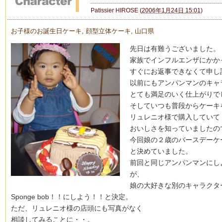
Patissier HIROSE
(
2006年1月24日 15:01
)
お子様のお誕生日ケーキ
,
顔型立体ケーキ
,
山口県
先日は有難うございました。
家族でインフルエンザにかか
すぐにお返事できなくて申し
以前にもアンパンマンのキャ
とても満足のいく仕上がりで
そしていつも普段からケーキ
リュレニオ様で購入していて
おいしさを知っていましたの
今回娘の２歳のバースデーケ
と決めていました。
前回と同じアンパンマンにし
が、
娘の大好きな別のキャラクタ
Sponge bob！！にしよう！！と決定。
ただ、リュレニオ様の店頭にも写真がなく
相談してみることに・・。