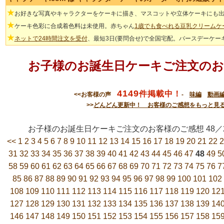
★
お好きな写真やキャラクターをケーキに描き、マスコットや立体ケーキにも
★
ケーキ色彩に合成着色料は未使用。赤ちゃん
1歳でも食べれる豆乳クリームケ
★
ネットで24時間注文を受付
、最短3日(要問合せ)で全国宅配。バースデーケー
お子様のお誕生日ケーキご注文のお
4149
件掲載中！
<<お客様の声
-
味編
動画
>>
どんどん更新中！ お客様のご感想をもっと見
お子様のお誕生日ケーキご注文のお客様のご感想 48
<<
1
2
3
4
5
6
7
8
9
10
11
12
13
14
15
16
17
18
19
20
21
22
2
31
32
33
34
35
36
37
38
39
40
41
42
43
44
45
46
47
48
49
5
58
59
60
61
62
63
64
65
66
67
68
69
70
71
72
73
74
75
76
7
85
86
87
88
89
90
91
92
93
94
95
96
97
98
99
100
101
102
108
109
110
111
112
113
114
115
116
117
118
119
120
12
127
128
129
130
131
132
133
134
135
136
137
138
139
14
146
147
148
149
150
151
152
153
154
155
156
157
158
15