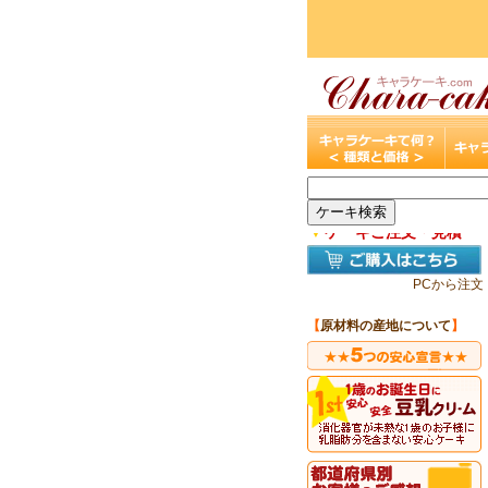
▼
ケーキご注文・見積
PCから注文
【
原材料の産地について
】