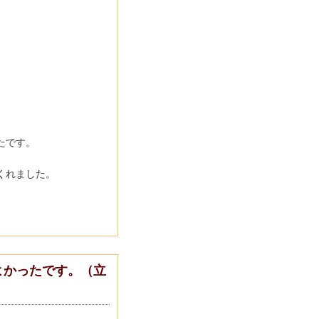
たです。
くれました。
よかったです。（立
）