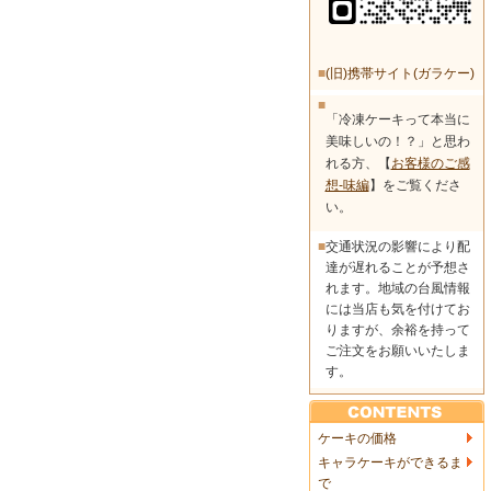
■
(旧)携帯サイト(ガラケー)
■
「冷凍ケーキって本当に
美味しいの！？」と思わ
れる方、【
お客様のご感
想-味編
】をご覧くださ
い。
■
交通状況の影響により配
達が遅れることが予想さ
れます。地域の台風情報
には当店も気を付けてお
りますが、余裕を持って
ご注文をお願いいたしま
す。
ケーキの価格
キャラケーキができるま
で