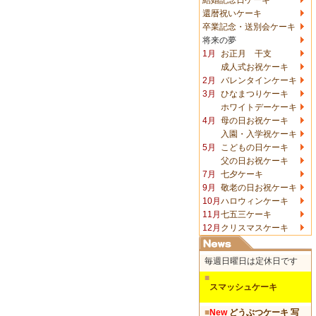
還暦祝いケーキ
卒業記念・送別会ケーキ
将来の夢
1月
お正月 干支
成人式お祝ケーキ
2月
バレンタインケーキ
3月
ひなまつりケーキ
ホワイトデーケーキ
4月
母の日お祝ケーキ
入園・入学祝ケーキ
5月
こどもの日ケーキ
父の日お祝ケーキ
7月
七夕ケーキ
9月
敬老の日お祝ケーキ
10月
ハロウィンケーキ
11月
七五三ケーキ
12月
クリスマスケーキ
毎週日曜日は定休日です
■
スマッシュケーキ
■
New
どうぶつケーキ 写