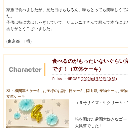
家族で食べましたが、見た目はもちろん、
味もとっても美味しくて
た。
子供は特に大はしゃぎしていて、
リュレニオさんで頼んで本当によ
ありがとうございました。
(東京都 T様)
食べるのがもったいないぐらい
です！（立体ケーキ）
Patissier HIROSE
(
2022年4月30日 10:51
)
SL・機関車のケーキ
,
お子様のお誕生日ケーキ
,
岡山県
,
乗物ケーキ
,
乗物
立体ケーキ
（６号サイズ・生クリーム・
箱を開けた瞬間大好きなゴー
大興奮でした！