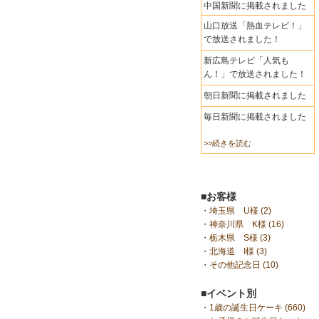
中国新聞に掲載されました
山口放送「熱血テレビ！」
で放送されました！
新広島テレビ「人気も
ん！」で放送されました！
朝日新聞に掲載されました
毎日新聞に掲載されました
>>続きを読む
■お客様
・
埼玉県 U様 (2)
・
神奈川県 K様 (16)
・
栃木県 S様 (3)
・
北海道 I様 (3)
・
その他記念日 (10)
■イベント別
・
1歳の誕生日ケーキ (660)