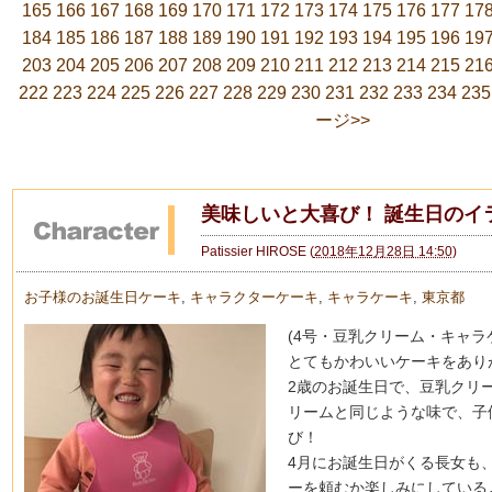
165
166
167
168
169
170
171
172
173
174
175
176
177
17
184
185
186
187
188
189
190
191
192
193
194
195
196
19
203
204
205
206
207
208
209
210
211
212
213
214
215
21
222
223
224
225
226
227
228
229
230
231
232
233
234
235
ージ>>
美味しいと大喜び！ 誕生日のイ
Patissier HIROSE
(
2018年12月28日 14:50
)
お子様のお誕生日ケーキ
,
キャラクターケーキ
,
キャラケーキ
,
東京都
(4号・豆乳クリーム・キャラ
とてもかわいいケーキをあり
2歳のお誕生日で、豆乳クリ
リームと同じような味で、子
び！
4月にお誕生日がくる長女も
ーを頼むか楽しみにしている