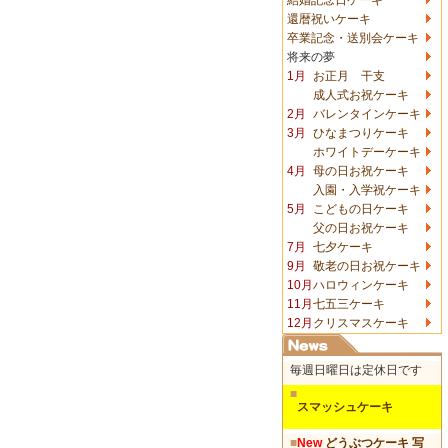
還暦祝いケーキ
卒業記念・送別会ケーキ
将来の夢
1月
お正月 干支
成人式お祝ケーキ
2月
バレンタインケーキ
3月
ひなまつりケーキ
ホワイトデーケーキ
4月
母の日お祝ケーキ
入園・入学祝ケーキ
5月
こどもの日ケーキ
父の日お祝ケーキ
7月
七夕ケーキ
9月
敬老の日お祝ケーキ
10月
ハロウィンケーキ
11月
七五三ケーキ
12月
クリスマスケーキ
毎週日曜日は定休日です
■
スマッシュケーキ
■
New
どうぶつケーキ 写