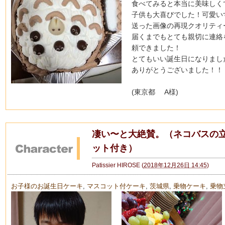
食べてみると本当に美味しく
子供も大喜びでした！可愛い
送った画像の再現クオリティ
届くまでもとても親切に連絡
頼できました！
とてもいい誕生日になりまし
ありがとうございました！！
(東京都 A様)
凄い〜と大絶賛。（ネコバスの
ット付き）
Patissier HIROSE
(
2018年12月26日 14:45
)
お子様のお誕生日ケーキ
,
マスコット付ケーキ
,
茨城県
,
乗物ケーキ
,
乗物