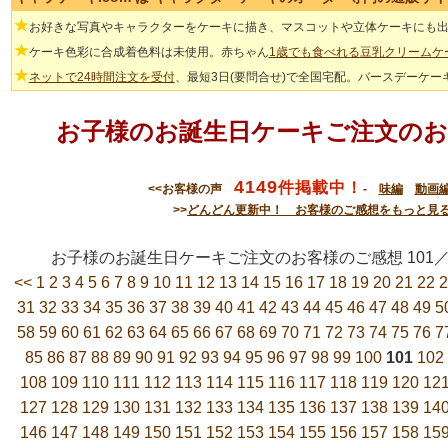
★
お好きな写真やキャラクターをケーキに描き、マスコットや立体ケーキにも
★
ケーキ色彩に合成着色料は未使用。赤ちゃん
1歳でも食べれる豆乳クリームケ
★
ネットで24時間注文を受付
、最短3日(要問合せ)で全国宅配。バースデーケー
お子様のお誕生日ケーキご注文のお
4149
件掲載中！
<<お客様の声
-
味編
動画
>>
どんどん更新中！ お客様のご感想をもっと見
お子様のお誕生日ケーキご注文のお客様のご感想 10
<<
1
2
3
4
5
6
7
8
9
10
11
12
13
14
15
16
17
18
19
20
21
22
2
31
32
33
34
35
36
37
38
39
40
41
42
43
44
45
46
47
48
49
5
58
59
60
61
62
63
64
65
66
67
68
69
70
71
72
73
74
75
76
7
85
86
87
88
89
90
91
92
93
94
95
96
97
98
99
100
101
102
108
109
110
111
112
113
114
115
116
117
118
119
120
12
127
128
129
130
131
132
133
134
135
136
137
138
139
14
146
147
148
149
150
151
152
153
154
155
156
157
158
15