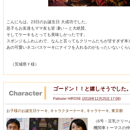
こんにちは。23日のお誕生日 大成功でした。
息子もお友達もママ友も皆 凄い～と大絶賛。
そしてケーキもとっても美味しかったです。
スポンジもふわふわで、なんと言ってもクリームたちが甘すぎず本
あの可愛いネコバスケーキにナイフを入れるのがもったいないくら
（茨城県Ｙ様）
ゴードン！！と嬉しそうでした
Patissier HIROSE
(
2018年12月25日 17:08
)
お子様のお誕生日ケーキ
,
キャラクターケーキ
,
キャラケーキ
,
東京都
（6号・豆乳クリー
機関車トーマスの仲