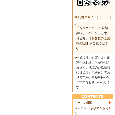
■
(旧)携帯サイト(ガラケー)
■
「冷凍ケーキって本当に
美味しいの！？」と思わ
れる方、【
お客様のご感
想-味編
】をご覧くださ
い。
■
交通状況の影響により配
達が遅れることが予想さ
れます。地域の台風情報
には当店も気を付けてお
りますが、余裕を持って
ご注文をお願いいたしま
す。
ケーキの価格
キャラケーキができるま
で