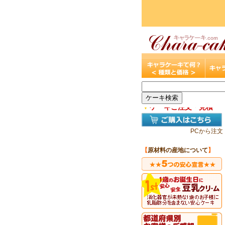
▼
ケーキご注文・見積
PCから注文
【
原材料の産地について
】