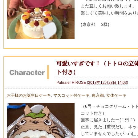
また宜しくお願い致します。
楽しくて美味しい時間をあり
(東京都 S様)
可愛いすぎです！（トトロの立
ト付き）
Patissier HIROSE
(
2018年12月28日 14:03
)
お子様のお誕生日ケーキ
,
マスコット付ケーキ
,
東京都
,
立体ケーキ
（6号・チョコクリーム・ト
コット付き）
無事に届きましたー( ´ 艸 ` )
正直、見た目重視だし、ネッ
していませんでしたが…m(_ _