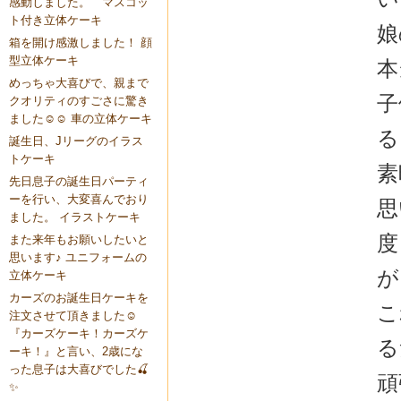
感動しました。 マスコッ
ト付き立体ケーキ
娘
箱を開け感激しました！ 顔
型立体ケーキ
本
めっちゃ大喜びで、親まで
子
クオリティのすごさに驚き
ました☺️☺️ 車の立体ケーキ
る
誕生日、Jリーグのイラス
トケーキ
素
先日息子の誕生日パーティ
ーを行い、大変喜んでおり
思
ました。 イラストケーキ
度
また来年もお願いしたいと
思います♪ ユニフォームの
が
立体ケーキ
カーズのお誕生日ケーキを
こ
注文させて頂きました☺️
『カーズケーキ！カーズケ
る
ーキ！』と言い、2歳にな
った息子は大喜びでした🍒
頑
✨