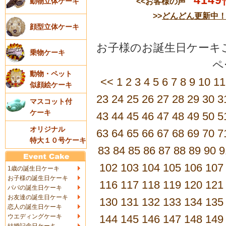
4149
<<お客様の声
動物立体ケーキ
>>
どんどん更新中
顔型立体ケーキ
お子様のお誕生日ケーキご
乗物ケーキ
動物・ペット
<<
1
2
3
4
5
6
7
8
9
10
11
似顔絵ケーキ
23
24
25
26
27
28
29
30
3
マスコット付
ケーキ
43
44
45
46
47
48
49
50
5
オリジナル
63
64
65
66
67
68
69
70
7
特大１０号ケーキ
83
84
85
86
87
88
89
90
9
102
103
104
105
106
107
1歳の誕生日ケーキ
お子様の誕生日ケーキ
116
117
118
119
120
121
パパの誕生日ケーキ
お友達の誕生日ケーキ
130
131
132
133
134
135
恋人の誕生日ケーキ
ウエディングケーキ
144
145
146
147
148
149
結婚記念日ケーキ