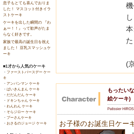
息子もとても喜んでおりま
機
した！ マスコット付きイラ
ストケーキ
し
ケーキを出した瞬間の 『わ
本
ぁー！！』って歓声がたま
らなく好きです。
た
家族で最高の誕生日を祝え
ました！ 豆乳スマッシュケ
ーキ
(
■1才から人気のケーキ
・
ファーストバースデー ケー
キ
・
アンパンマン ケーキ
・
ばいきんまん ケーキ
もったいな
・
だだんだん ケーキ
絵ケーキ)
・
ドキンちゃん ケーキ
・
わんわん ケーキ
Patissier HIRO
・
そらジロー ケーキ
・
プーさんケーキ
お子様のお誕生日ケー
・
おさるのジョージ ケーキ