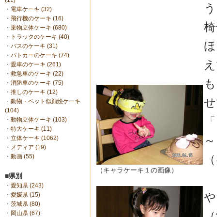
(11)
う
・
電車ケーキ (32)
・
飛行機のケーキ (16)
椅
・
乗物立体ケーキ (680)
・
トラックのケーキ (40)
ほ
・
バスのケーキ (31)
・
パトカーのケーキ (74)
え
・
愛車のケーキ (261)
・
救急車のケーキ (22)
も
・
消防車のケーキ (75)
・
推しのケーキ (12)
せ
・
動物・ペット似顔絵ケーキ
(104)
「
・
動物立体ケーキ (103)
・
特大ケーキ (11)
～
・
立体ケーキ (1062)
・
メディア (19)
（
・
動画 (55)
（キャラケーキ１の画像）
■県別
・
愛知県 (243)
や
・
愛媛県 (15)
・
茨城県 (80)
（
・
岡山県 (67)