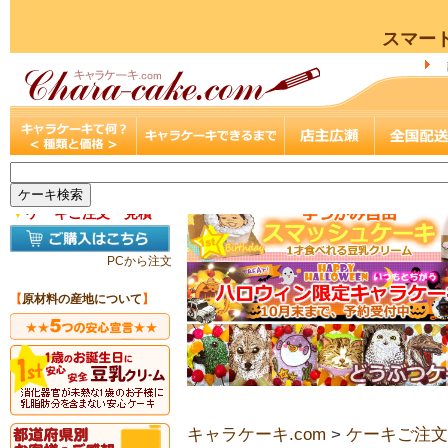
スマー
▼
ケーキご注文・見積
PCから注文
【
原材料の産地について
】
キャラケーキ.com
>
ケーキご注文