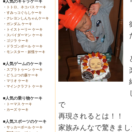
■人気のキャラケーキ
・
トトロ、ネコバス ケーキ
・
すみっコぐらしケーキ
・
クレヨンしんちゃんケーキ
・
ガンダム ケーキ
・
トイストーリー ケーキ
・
スパイダーマン ケーキ
・
ゴジラ ケーキ
・
ドラゴンボール ケーキ
・
モンスター・妖怪ケーキ
■人気ゲームのケーキ
・
スプラトゥーン ケーキ
・
どうぶつの森ケーキ
・
マリオ ケーキ
・
マインクラフト ケーキ
■人気の乗り物ケーキ
で
・
トーマス ケーキ
・
カーズ ケーキ
再現されるとは！！
■人気スポーツのケーキ
家族みんなで驚きまし
・
サッカーボール ケーキ