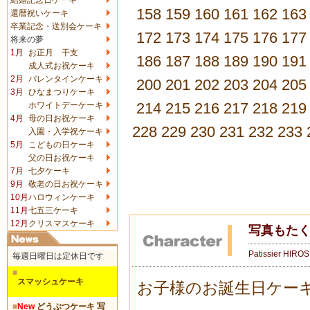
158
159
160
161
162
163
還暦祝いケーキ
卒業記念・送別会ケーキ
172
173
174
175
176
177
将来の夢
1月
お正月 干支
186
187
188
189
190
191
成人式お祝ケーキ
2月
バレンタインケーキ
200
201
202
203
204
205
3月
ひなまつりケーキ
214
215
216
217
218
219
ホワイトデーケーキ
4月
母の日お祝ケーキ
228
229
230
231
232
233
入園・入学祝ケーキ
5月
こどもの日ケーキ
父の日お祝ケーキ
7月
七夕ケーキ
9月
敬老の日お祝ケーキ
10月
ハロウィンケーキ
11月
七五三ケーキ
12月
クリスマスケーキ
写真もた
Patissier HIRO
毎週日曜日は定休日です
■
スマッシュケーキ
お子様のお誕生日ケー
■
New
どうぶつケーキ 写