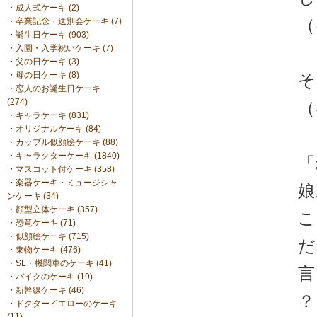
・
成人式ケーキ (2)
（
・
卒業記念・送別会ケーキ (7)
・
誕生日ケーキ (903)
・
入園・入学祝いケーキ (7)
・
父の日ケーキ (3)
・
母の日ケーキ (8)
そ
・
恋人のお誕生日ケーキ
(274)
（
・
キャラケーキ (831)
・
オリジナルケーキ (84)
・
カップル似顔絵ケーキ (88)
・
キャラクターケーキ (1840)
「
・
マスコット付ケーキ (358)
・
楽器ケーキ・ミュージシャ
娘
ンケーキ (34)
・
顔型立体ケーキ (357)
こ
・
恐竜ケーキ (71)
・
似顔絵ケーキ (715)
だ
・
乗物ケーキ (476)
・
SL・機関車のケーキ (41)
言
・
バイクのケーキ (19)
・
新幹線ケーキ (46)
？
・
ドクターイエローのケーキ