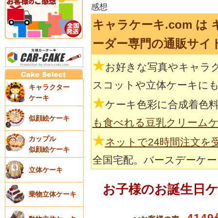
感想
キャラケーキ.com は
ーダー専門の通販サイ
★
お好きな写真やキャラ
スコットや立体ケーキに
キャラクター
ケーキ
★
ケーキ色彩に合成着色
似顔絵ケーキ
も食べれる豆乳クリーム
★
カップル
ネットで24時間注文を
似顔絵ケーキ
全国宅配。バースデーケー
立体ケーキ
お子様のお誕生日
乗物立体ケーキ