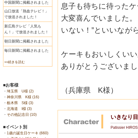
中国新聞に掲載されました
息子も待ちに待ったケー
山口放送「熱血テレビ！」
大変喜んでいました。
で放送されました！
新広島テレビ「人気も
いない！”といいなが
ん！」で放送されました！
朝日新聞に掲載されました
毎日新聞に掲載されました
ケーキもおいしくいい
>>続きを読む
ありがとうございまし
■お客様
（兵庫県 K様）
・
埼玉県 U様 (2)
・
神奈川県 K様 (16)
・
栃木県 S様 (3)
・
北海道 I様 (3)
・
その他記念日 (10)
いきなり
■イベント別
Patissier HIRO
・
1歳の誕生日ケーキ (660)