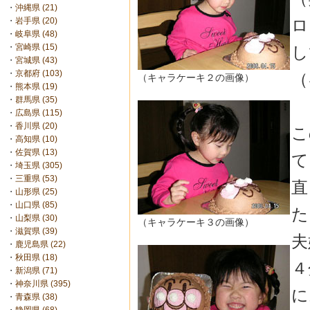
・
沖縄県 (21)
ロ
・
岩手県 (20)
・
岐阜県 (48)
・
宮崎県 (15)
し
・
宮城県 (43)
・
京都府 (103)
（
（キャラケーキ２の画像）
・
熊本県 (19)
・
群馬県 (35)
・
広島県 (115)
・
香川県 (20)
こ
・
高知県 (10)
・
佐賀県 (13)
て
・
埼玉県 (305)
・
三重県 (53)
直
・
山形県 (25)
・
山口県 (85)
た
・
山梨県 (30)
（キャラケーキ３の画像）
・
滋賀県 (39)
夫
・
鹿児島県 (22)
・
秋田県 (18)
４
・
新潟県 (71)
・
神奈川県 (395)
に
・
青森県 (38)