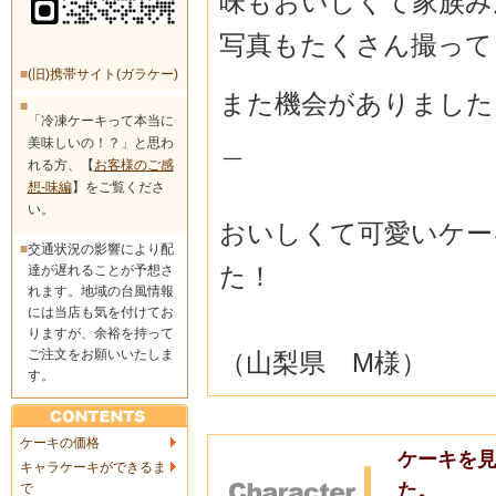
味もおいしくて家族みんな
写真もたくさん撮って
■
(旧)携帯サイト(ガラケー)
また機会がありましたら
■
「冷凍ケーキって本当に
＿
美味しいの！？」と思わ
れる方、【
お客様のご感
想-味編
】をご覧くださ
い。
おいしくて可愛いケー
■
交通状況の影響により配
た！
達が遅れることが予想さ
れます。地域の台風情報
には当店も気を付けてお
りますが、余裕を持って
ご注文をお願いいたしま
（山梨県 M様）
す。
ケーキの価格
ケーキを見
キャラケーキができるま
た。
で