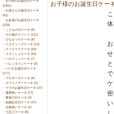
・
お子様のお誕生日ケーキ
お子様のお誕生日ケー
(2381)
・
お孫さんの誕生日ケーキ
こ
(41)
・
お友達のお誕生日ケーキ
体
(228)
・
こどもの日ケーキ (9)
・
その他のイベント (122)
・
ひなまつりケーキ (8)
お
・
ウエディングケーキ (13)
・
クリスマスケーキ (64)
せ
・
スマッシュケーキ (55)
・
ハロウィンケーキ (7)
と
・
バレンタインケーキ (6)
・
パパのお誕生日ケーキ
で
(177)
・
プロポーズケーキ (4)
ケ
・
ホワイトデーケーキ (3)
・
ママのお誕生日ケーキ (37)
密
・
還暦祝いケーキ (27)
・
敬老の日ケーキ (3)
い
・
結婚記念日ケーキ (37)
・
合格祝いケーキ (2)
し
・
七五三ケーキ (8)