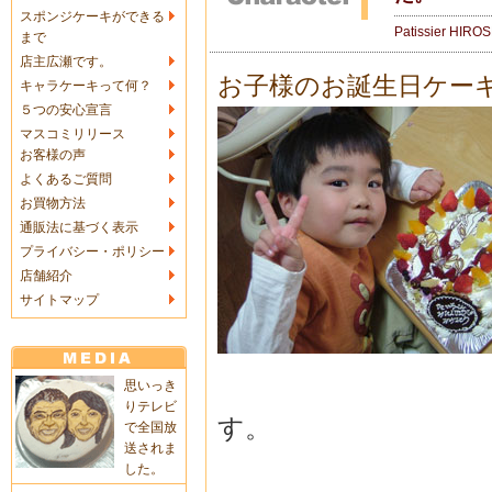
スポンジケーキができる
Patissier HIRO
まで
店主広瀬です。
お子様のお誕生日ケー
キャラケーキって何？
５つの安心宣言
マスコミリリース
お客様の声
よくあるご質問
お買物方法
通販法に基づく表示
プライバシー・ポリシー
店舗紹介
サイトマップ
思いっき
りテレビ
す。
で全国放
送されま
した。