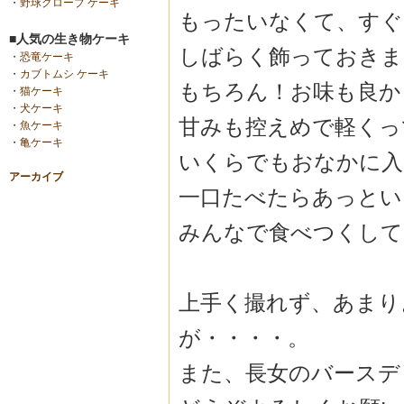
・
野球グローブ ケーキ
もったいなくて、すぐ
■人気の生き物ケーキ
しばらく飾っておきま
・
恐竜ケーキ
・
カブトムシ ケーキ
もちろん！お味も良か
・
猫ケーキ
・
犬ケーキ
甘みも控えめで軽くっ
・
魚ケーキ
・
亀ケーキ
いくらでもおなかに入
アーカイブ
一口たべたらあっとい
みんなで食べつくして
上手く撮れず、あまり
が・・・・。
また、長女のバースデ