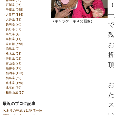
・
静岡県 (68)
（
・
石川県 (26)
・
千葉県 (265)
一
・
大阪府 (334)
・
大分県 (13)
（キャラケーキ４の画像）
で
・
長崎県 (20)
・
長野県 (67)
残
・
鳥取県 (4)
・
島根県 (11)
お
・
東京都 (668)
・
徳島県 (9)
折
・
栃木県 (68)
・
奈良県 (52)
頂
・
富山県 (21)
・
福井県 (19)
・
福岡県 (123)
・
福島県 (59)
お
・
兵庫県 (169)
・
北海道 (89)
・
和歌山県 (19)
た
ス
最近のブログ記事
あまりの完成度に家族一同
い