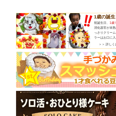
1歳の誕
初誕生日、
1歳
消化器官が未熟
っさりクリーム
ラーはお口に入
＞＞ 詳しく