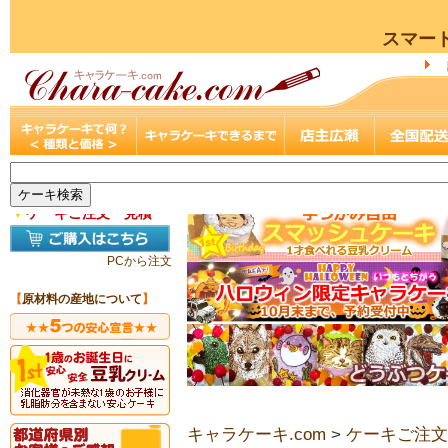
スマー
▼
ケーキご注文・見積
PCから注文
【
原材料の産地について
】
キャラケーキ.com
>
ケーキご注文