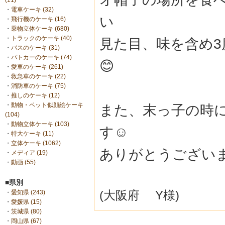
(11)
・
電車ケーキ (32)
い
・
飛行機のケーキ (16)
・
乗物立体ケーキ (680)
・
トラックのケーキ (40)
見た目、味を含め
・
バスのケーキ (31)
・
パトカーのケーキ (74)
😊
・
愛車のケーキ (261)
・
救急車のケーキ (22)
・
消防車のケーキ (75)
・
推しのケーキ (12)
・
動物・ペット似顔絵ケーキ
また、末っ子の時
(104)
・
動物立体ケーキ (103)
す☺️
・
特大ケーキ (11)
・
立体ケーキ (1062)
ありがとうござい
・
メディア (19)
・
動画 (55)
■県別
(大阪府 Y様)
・
愛知県 (243)
・
愛媛県 (15)
・
茨城県 (80)
・
岡山県 (67)