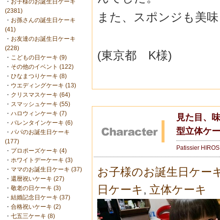
・
お子様のお誕生日ケーキ
(2381)
また、スポンジも美味
・
お孫さんの誕生日ケーキ
(41)
・
お友達のお誕生日ケーキ
(228)
(東京都 K様)
・
こどもの日ケーキ (9)
・
その他のイベント (122)
・
ひなまつりケーキ (8)
・
ウエディングケーキ (13)
・
クリスマスケーキ (64)
・
スマッシュケーキ (55)
・
ハロウィンケーキ (7)
見た目、味
・
バレンタインケーキ (6)
型立体ケ
・
パパのお誕生日ケーキ
(177)
Patissier HIRO
・
プロポーズケーキ (4)
・
ホワイトデーケーキ (3)
お子様のお誕生日ケー
・
ママのお誕生日ケーキ (37)
・
還暦祝いケーキ (27)
日ケーキ
,
立体ケーキ
・
敬老の日ケーキ (3)
・
結婚記念日ケーキ (37)
・
合格祝いケーキ (2)
・
七五三ケーキ (8)