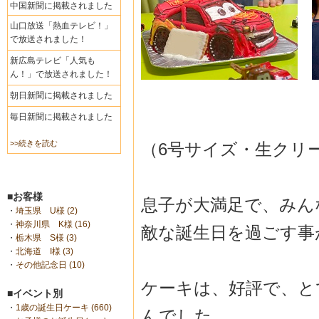
中国新聞に掲載されました
山口放送「熱血テレビ！」
で放送されました！
新広島テレビ「人気も
ん！」で放送されました！
朝日新聞に掲載されました
毎日新聞に掲載されました
>>続きを読む
（6号サイズ・生クリ
■お客様
息子が大満足で、みん
・
埼玉県 U様 (2)
・
神奈川県 K様 (16)
敵な誕生日を過ごす事
・
栃木県 S様 (3)
・
北海道 I様 (3)
・
その他記念日 (10)
ケーキは、好評で、と
■イベント別
・
1歳の誕生日ケーキ (660)
んでした。