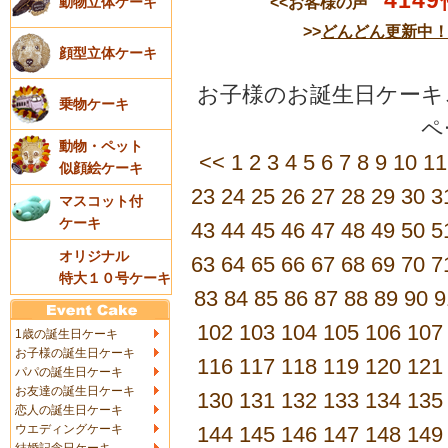
4149
<<お客様の声
動物立体ケーキ
>>
どんどん更新中
顔型立体ケーキ
お子様のお誕生日ケーキご
乗物ケーキ
動物・ペット
<<
1
2
3
4
5
6
7
8
9
10
11
似顔絵ケーキ
23
24
25
26
27
28
29
30
3
マスコット付
ケーキ
43
44
45
46
47
48
49
50
5
オリジナル
63
64
65
66
67
68
69
70
7
特大１０号ケーキ
83
84
85
86
87
88
89
90
9
102
103
104
105
106
107
1歳の誕生日ケーキ
お子様の誕生日ケーキ
116
117
118
119
120
121
パパの誕生日ケーキ
お友達の誕生日ケーキ
130
131
132
133
134
135
恋人の誕生日ケーキ
ウエディングケーキ
144
145
146
147
148
149
結婚記念日ケーキ