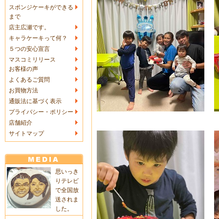
スポンジケーキができる
まで
店主広瀬です。
キャラケーキって何？
５つの安心宣言
マスコミリリース
お客様の声
よくあるご質問
お買物方法
通販法に基づく表示
プライバシー・ポリシー
店舗紹介
サイトマップ
思いっき
りテレビ
で全国放
送されま
した。