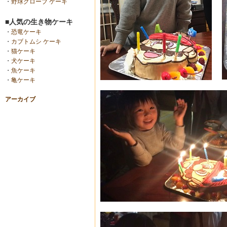
・
野球グローブ ケーキ
■人気の生き物ケーキ
・
恐竜ケーキ
・
カブトムシ ケーキ
・
猫ケーキ
・
犬ケーキ
・
魚ケーキ
・
亀ケーキ
アーカイブ