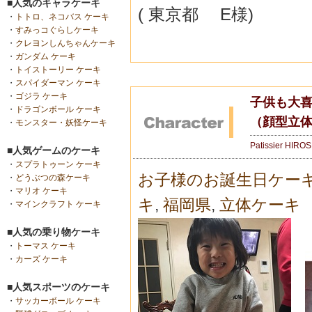
■人気のキャラケーキ
( 東京都 E様)
・
トトロ、ネコバス ケーキ
・
すみっコぐらしケーキ
・
クレヨンしんちゃんケーキ
・
ガンダム ケーキ
・
トイストーリー ケーキ
・
スパイダーマン ケーキ
・
ゴジラ ケーキ
子供も大喜
・
ドラゴンボール ケーキ
（顔型立
・
モンスター・妖怪ケーキ
Patissier HIRO
■人気ゲームのケーキ
・
スプラトゥーン ケーキ
お子様のお誕生日ケー
・
どうぶつの森ケーキ
・
マリオ ケーキ
キ
,
福岡県
,
立体ケーキ
・
マインクラフト ケーキ
■人気の乗り物ケーキ
・
トーマス ケーキ
・
カーズ ケーキ
■人気スポーツのケーキ
・
サッカーボール ケーキ