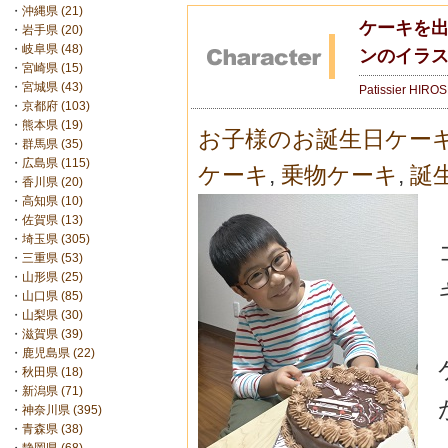
・
沖縄県 (21)
ケーキを出
・
岩手県 (20)
・
岐阜県 (48)
ンのイラ
・
宮崎県 (15)
・
宮城県 (43)
Patissier HIRO
・
京都府 (103)
・
熊本県 (19)
お子様のお誕生日ケー
・
群馬県 (35)
・
広島県 (115)
ケーキ
,
乗物ケーキ
,
誕
・
香川県 (20)
・
高知県 (10)
・
佐賀県 (13)
・
埼玉県 (305)
・
三重県 (53)
・
山形県 (25)
・
山口県 (85)
・
山梨県 (30)
・
滋賀県 (39)
・
鹿児島県 (22)
・
秋田県 (18)
・
新潟県 (71)
・
神奈川県 (395)
・
青森県 (38)