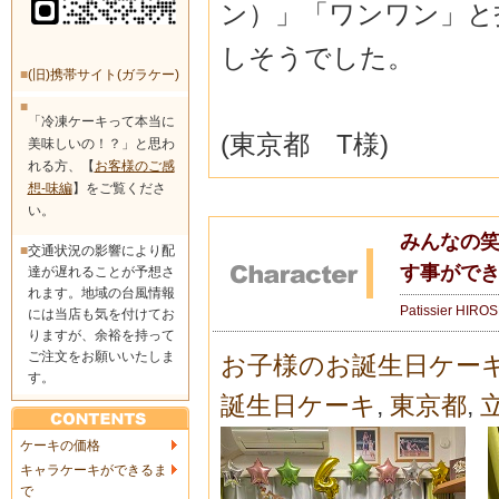
ン）」「
ワンワン」と
しそうでした。
■
(旧)携帯サイト(ガラケー)
■
「冷凍ケーキって本当に
(東京都 T様)
美味しいの！？」と思わ
れる方、【
お客様のご感
想-味編
】をご覧くださ
い。
みんなの
■
交通状況の影響により配
す事がで
達が遅れることが予想さ
れます。地域の台風情報
Patissier HIRO
には当店も気を付けてお
りますが、余裕を持って
ご注文をお願いいたしま
お子様のお誕生日ケー
す。
誕生日ケーキ
,
東京都
,
ケーキの価格
キャラケーキができるま
で