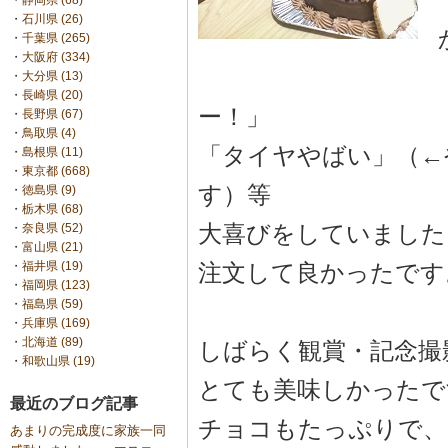
・
静岡県 (68)
・
石川県 (26)
・
千葉県 (265)
・
大阪府 (334)
・
大分県 (13)
・
長崎県 (20)
ー！」
・
長野県 (67)
・
鳥取県 (4)
「タイヤやばい」（←
・
島根県 (11)
・
東京都 (668)
す）等
・
徳島県 (9)
・
栃木県 (68)
大喜びをしていました
・
奈良県 (52)
・
富山県 (21)
注文して良かったです
・
福井県 (19)
・
福岡県 (123)
・
福島県 (59)
・
兵庫県 (169)
・
北海道 (89)
しばらく観賞・記念撮
・
和歌山県 (19)
とても美味しかったで
最近のブログ記事
チョコもたっぷりで、
あまりの完成度に家族一同