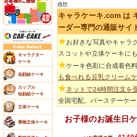
感想
キャラケーキ.com は
ーダー専門の通販サイ
★
お好きな写真やキャラ
スコットや立体ケーキに
キャラクター
ケーキ
★
ケーキ色彩に合成着色
似顔絵ケーキ
も食べれる豆乳クリーム
★
カップル
ネットで24時間注文を
似顔絵ケーキ
全国宅配。バースデーケー
立体ケーキ
お子様のお誕生日
乗物立体ケーキ