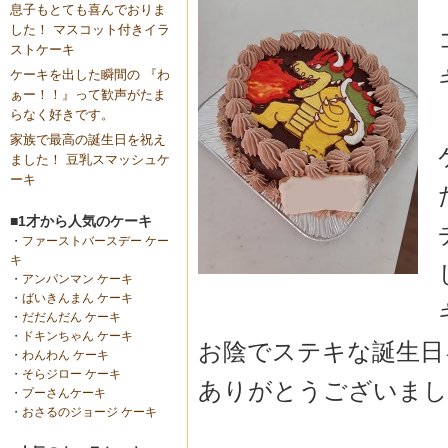
息子もとても喜んでおりま
した！ マスコット付きイラ
ストケーキ
ケーキを出した瞬間の 『わ
ぁー！！』って歓声がたま
らなく好きです。
家族で最高の誕生日を祝え
ました！ 豆乳スマッシュケ
ーキ
■1才から人気のケーキ
・
ファーストバースデー ケー
キ
・
アンパンマン ケーキ
・
ばいきんまん ケーキ
・
だだんだん ケーキ
・
ドキンちゃん ケーキ
お陰でステキな誕生日
・
わんわん ケーキ
・
そらジロー ケーキ
ありがとうございまし
・
プーさんケーキ
・
おさるのジョージ ケーキ