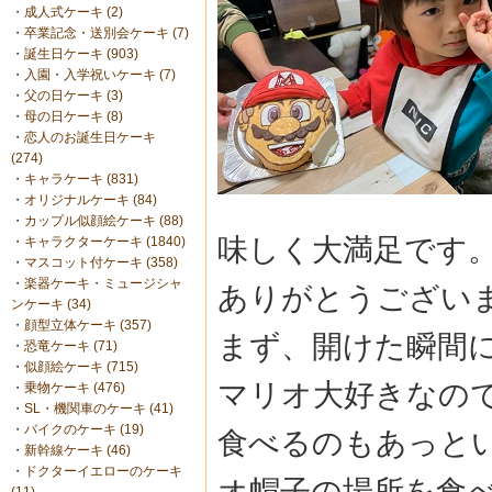
・
成人式ケーキ (2)
・
卒業記念・送別会ケーキ (7)
・
誕生日ケーキ (903)
・
入園・入学祝いケーキ (7)
・
父の日ケーキ (3)
・
母の日ケーキ (8)
・
恋人のお誕生日ケーキ
(274)
・
キャラケーキ (831)
・
オリジナルケーキ (84)
・
カップル似顔絵ケーキ (88)
味しく大満足です
・
キャラクターケーキ (1840)
・
マスコット付ケーキ (358)
・
楽器ケーキ・ミュージシャ
ありがとうござい
ンケーキ (34)
・
顔型立体ケーキ (357)
まず、開けた瞬間
・
恐竜ケーキ (71)
・
似顔絵ケーキ (715)
マリオ大好きなの
・
乗物ケーキ (476)
・
SL・機関車のケーキ (41)
・
バイクのケーキ (19)
食べるのもあっと
・
新幹線ケーキ (46)
・
ドクターイエローのケーキ
オ帽子の場所を食