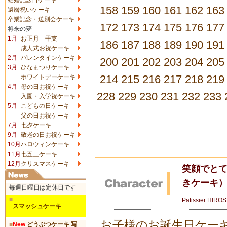
158
159
160
161
162
163
還暦祝いケーキ
卒業記念・送別会ケーキ
172
173
174
175
176
177
将来の夢
1月
お正月 干支
186
187
188
189
190
191
成人式お祝ケーキ
2月
バレンタインケーキ
200
201
202
203
204
205
3月
ひなまつりケーキ
214
215
216
217
218
219
ホワイトデーケーキ
4月
母の日お祝ケーキ
228
229
230
231
232
233
入園・入学祝ケーキ
5月
こどもの日ケーキ
父の日お祝ケーキ
7月
七夕ケーキ
9月
敬老の日お祝ケーキ
10月
ハロウィンケーキ
11月
七五三ケーキ
12月
クリスマスケーキ
笑顔でと
きケーキ
毎週日曜日は定休日です
■
Patissier HIRO
スマッシュケーキ
お子様のお誕生日ケー
■
New
どうぶつケーキ 写