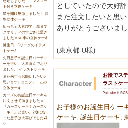
感動しました。 マスコッ
としていたので大好評
ト付き立体ケーキ
箱を開け感激しました！ 顔
また注文したいと思い
型立体ケーキ
ありがとうございまし
めっちゃ大喜びで、親まで
クオリティのすごさに驚き
ました☺️☺️ 車の立体ケーキ
誕生日、Jリーグのイラス
(東京都 U様)
トケーキ
先日息子の誕生日パーティ
ーを行い、大変喜んでおり
ました。 イラストケーキ
お陰でステ
また来年もお願いしたいと
思います♪ ユニフォームの
ラストケ
立体ケーキ
Patissier HIRO
カーズのお誕生日ケーキを
注文させて頂きました☺️
お子様のお誕生日ケー
『カーズケーキ！カーズケ
ーキ！』と言い、2歳にな
ケーキ
,
誕生日ケーキ
,
った息子は大喜びでした🍒
✨