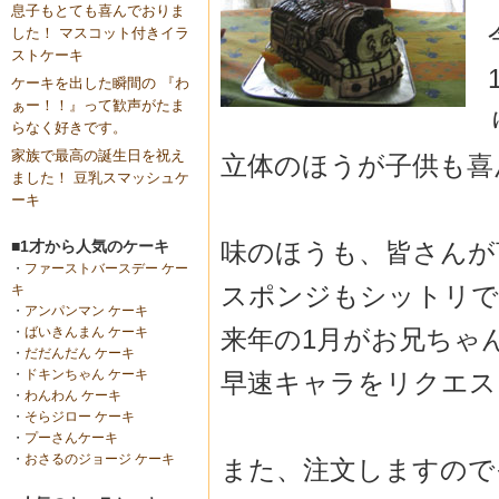
息子もとても喜んでおりま
した！ マスコット付きイラ
ストケーキ
ケーキを出した瞬間の 『わ
ぁー！！』って歓声がたま
らなく好きです。
家族で最高の誕生日を祝え
立体のほうが子供も喜んで
ました！ 豆乳スマッシュケ
ーキ
味のほうも、皆さんが
■1才から人気のケーキ
・
ファーストバースデー ケー
スポンジもシットリで
キ
・
アンパンマン ケーキ
来年の1月がお兄ちゃ
・
ばいきんまん ケーキ
・
だだんだん ケーキ
・
ドキンちゃん ケーキ
早速キャラをリクエス
・
わんわん ケーキ
・
そらジロー ケーキ
・
プーさんケーキ
・
おさるのジョージ ケーキ
また、注文しますので