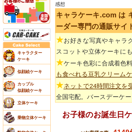
感想
キャラケーキ.com は
ーダー専門の通販サイ
★
お好きな写真やキャラ
スコットや立体ケーキに
キャラクター
ケーキ
★
ケーキ色彩に合成着色
似顔絵ケーキ
も食べれる豆乳クリーム
★
カップル
ネットで24時間注文を
似顔絵ケーキ
全国宅配。バースデーケー
立体ケーキ
お子様のお誕生日
乗物立体ケーキ