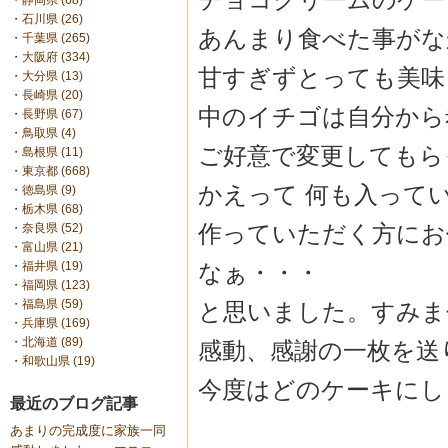
・
静岡県 (68)
・
石川県 (26)
あんまり食べた事がな
・
千葉県 (265)
・
大阪府 (334)
甘すぎずとっても美味しか
・
大分県 (13)
・
長崎県 (20)
中のイチゴは自分から
・
長野県 (67)
・
鳥取県 (4)
ご好意で変更してもら
・
島根県 (11)
・
東京都 (668)
かえって 何も入って
・
徳島県 (9)
・
栃木県 (68)
作っていただく方にお
・
奈良県 (52)
・
富山県 (21)
なぁ・・・
・
福井県 (19)
・
福岡県 (123)
・
福島県 (59)
と思いました。すみません
・
兵庫県 (169)
・
北海道 (89)
感動、感謝の一枚を送
・
和歌山県 (19)
今度はどのケーキにしよ
最近のブログ記事
あまりの完成度に家族一同