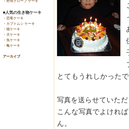
・
野球グローブ ケーキ
■人気の生き物ケーキ
・
恐竜ケーキ
・
カブトムシ ケーキ
・
猫ケーキ
・
犬ケーキ
・
魚ケーキ
・
亀ケーキ
アーカイブ
とてもうれしかったで
写真を送らせていただ
こんな写真でよければ
ん。