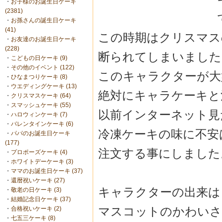
・
お子様のお誕生日ケーキ
(2381)
・
お孫さんの誕生日ケーキ
(41)
この時期はクリスマス
・
お友達のお誕生日ケーキ
(228)
断られてしまいました
・
こどもの日ケーキ (9)
・
その他のイベント (122)
このキャラクターが大
・
ひなまつりケーキ (8)
・
ウエディングケーキ (13)
絶対にキャラケーキと
・
クリスマスケーキ (64)
・
スマッシュケーキ (55)
以前インターネット見
・
ハロウィンケーキ (7)
・
バレンタインケーキ (6)
冷凍ケーキの味に不安
・
パパのお誕生日ケーキ
(177)
注文する事にしました
・
プロポーズケーキ (4)
・
ホワイトデーケーキ (3)
・
ママのお誕生日ケーキ (37)
・
還暦祝いケーキ (27)
キャラクターの出来は
・
敬老の日ケーキ (3)
・
結婚記念日ケーキ (37)
マスコットのかわいさ
・
合格祝いケーキ (2)
・
七五三ケーキ (8)