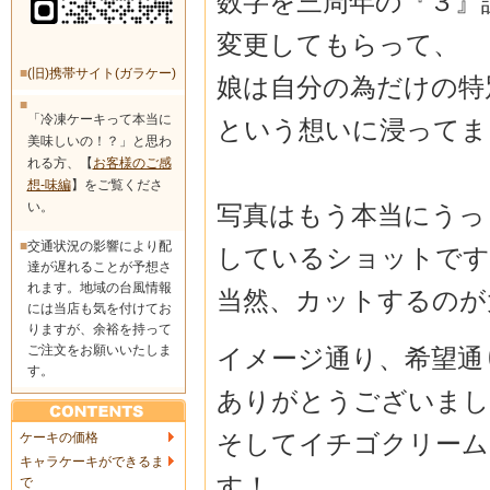
数字を三周年の『３』
変更してもらって、
■
(旧)携帯サイト(ガラケー)
娘は自分の為だけの特
■
「冷凍ケーキって本当に
という想いに浸ってま
美味しいの！？」と思わ
れる方、【
お客様のご感
想-味編
】をご覧くださ
い。
写真はもう本当にうっ
■
交通状況の影響により配
しているショットです
達が遅れることが予想さ
れます。地域の台風情報
当然、カットするのが
には当店も気を付けてお
りますが、余裕を持って
ご注文をお願いいたしま
イメージ通り、希望通
す。
ありがとうございまし
そしてイチゴクリーム
ケーキの価格
キャラケーキができるま
す！
で