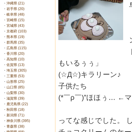
・
沖縄県 (21)
・
岩手県 (20)
・
岐阜県 (48)
・
宮崎県 (15)
・
宮城県 (43)
・
京都府 (103)
・
熊本県 (19)
・
群馬県 (35)
・
広島県 (115)
・
香川県 (20)
・
高知県 (10)
もいるぅぅ」
・
佐賀県 (13)
・
埼玉県 (305)
(☆Д☆)キラリーン
・
三重県 (53)
・
山形県 (25)
子供たち
・
山口県 (85)
・
山梨県 (30)
(*￣ρ￣)”ほほぅ… ←
・
滋賀県 (39)
・
鹿児島県 (22)
・
秋田県 (18)
・
新潟県 (71)
ってな感じでした。 
・
神奈川県 (395)
・
青森県 (38)
チョコクリームのケー