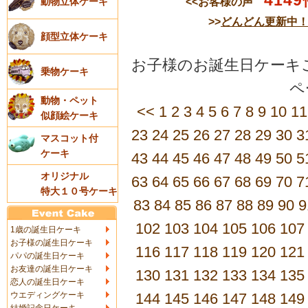
4149
<<お客様の声
動物立体ケーキ
>>
どんどん更新中
顔型立体ケーキ
お子様のお誕生日ケーキご
乗物ケーキ
動物・ペット
<<
1
2
3
4
5
6
7
8
9
10
11
似顔絵ケーキ
23
24
25
26
27
28
29
30
3
マスコット付
ケーキ
43
44
45
46
47
48
49
50
5
オリジナル
63
64
65
66
67
68
69
70
7
特大１０号ケーキ
83
84
85
86
87
88
89
90
9
102
103
104
105
106
107
1歳の誕生日ケーキ
お子様の誕生日ケーキ
116
117
118
119
120
121
パパの誕生日ケーキ
お友達の誕生日ケーキ
130
131
132
133
134
135
恋人の誕生日ケーキ
ウエディングケーキ
144
145
146
147
148
149
結婚記念日ケーキ