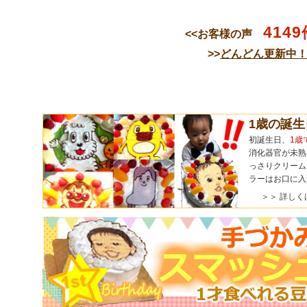
4149
<<お客様の声
>>
どんどん更新中
1歳の誕
初誕生日、
1歳
消化器官が未熟
っさりクリーム
ラーはお口に入
＞＞ 詳しく