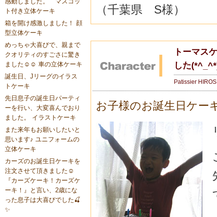
感動しました。 マスコッ
（千葉県 S様）
ト付き立体ケーキ
箱を開け感激しました！ 顔
型立体ケーキ
めっちゃ大喜びで、親まで
トーマスケ
クオリティのすごさに驚き
した(*^_^*
ました☺️☺️ 車の立体ケーキ
誕生日、Jリーグのイラス
Patissier HIRO
トケーキ
先日息子の誕生日パーティ
お子様のお誕生日ケー
ーを行い、大変喜んでおり
ました。 イラストケーキ
また来年もお願いしたいと
思います♪ ユニフォームの
立体ケーキ
カーズのお誕生日ケーキを
注文させて頂きました☺️
『カーズケーキ！カーズケ
ーキ！』と言い、2歳にな
った息子は大喜びでした🍒
✨