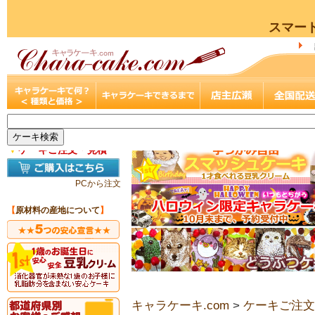
スマー
▼
ケーキご注文・見積
PCから注文
【
原材料の産地について
】
キャラケーキ.com
>
ケーキご注文