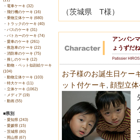
(11)
・
電車ケーキ (32)
（茨城県 T様）
・
飛行機のケーキ (16)
・
乗物立体ケーキ (680)
・
トラックのケーキ (40)
・
バスのケーキ (31)
・
パトカーのケーキ (74)
アンパンマ
・
愛車のケーキ (261)
ょうずだ
・
救急車のケーキ (22)
・
消防車のケーキ (75)
Patissier HIRO
・
推しのケーキ (12)
・
動物・ペット似顔絵ケーキ
(104)
お子様のお誕生日ケー
・
動物立体ケーキ (103)
・
特大ケーキ (11)
ット付ケーキ
,
顔型立体
・
立体ケーキ (1062)
・
メディア (19)
・
動画 (55)
■県別
・
愛知県 (243)
・
愛媛県 (15)
・
茨城県 (80)
・
岡山県 (67)