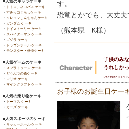
■人気のキャラケーキ
す。
・
トトロ、ネコバス ケーキ
・
すみっコぐらしケーキ
恐竜とかでも、大丈夫
・
クレヨンしんちゃんケーキ
・
ガンダム ケーキ
（熊本県 K様）
・
トイストーリー ケーキ
・
スパイダーマン ケーキ
・
ゴジラ ケーキ
・
ドラゴンボール ケーキ
・
モンスター・妖怪ケーキ
子供のみ
■人気ゲームのケーキ
うれしか
・
スプラトゥーン ケーキ
・
どうぶつの森ケーキ
Patissier HIRO
・
マリオ ケーキ
・
マインクラフト ケーキ
お子様のお誕生日ケー
■人気の乗り物ケーキ
・
トーマス ケーキ
・
カーズ ケーキ
■人気スポーツのケーキ
・
サッカーボール ケーキ