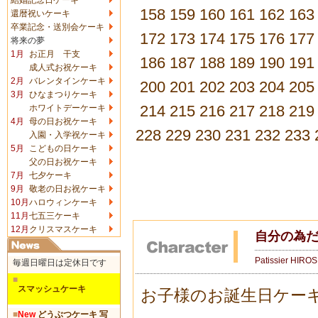
158
159
160
161
162
163
還暦祝いケーキ
卒業記念・送別会ケーキ
172
173
174
175
176
177
将来の夢
1月
お正月 干支
186
187
188
189
190
191
成人式お祝ケーキ
2月
バレンタインケーキ
200
201
202
203
204
205
3月
ひなまつりケーキ
214
215
216
217
218
219
ホワイトデーケーキ
4月
母の日お祝ケーキ
228
229
230
231
232
233
入園・入学祝ケーキ
5月
こどもの日ケーキ
父の日お祝ケーキ
7月
七夕ケーキ
9月
敬老の日お祝ケーキ
10月
ハロウィンケーキ
11月
七五三ケーキ
12月
クリスマスケーキ
自分の為
Patissier HIRO
毎週日曜日は定休日です
■
スマッシュケーキ
お子様のお誕生日ケー
■
New
どうぶつケーキ 写