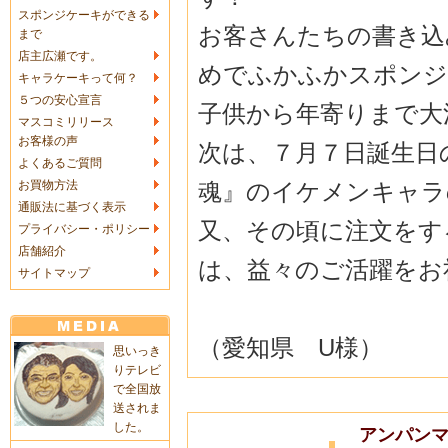
スポンジケーキができる
お客さんたちの書き込
まで
店主広瀬です。
めでふかふかスポンジ
キャラケーキって何？
５つの安心宣言
子供から年寄りまで大
マスコミリリース
お客様の声
次は、７月７日誕生日
よくあるご質問
魂』のイケメンキャラ
お買物方法
通販法に基づく表示
又、その頃に注文をす
プライバシー・ポリシー
店舗紹介
は、益々のご活躍をお
サイトマップ
（愛知県 U様）
思いっき
りテレビ
で全国放
送されま
した。
アンパンマ