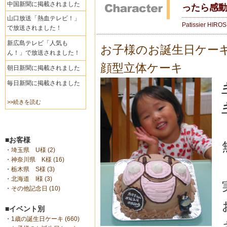
中国新聞に掲載されました
ったら感
山口放送「熱血テレビ！」
Patissier HIRO
で放送されました！
新広島テレビ「人気も
お子様のお誕生日ケー
ん！」で放送されました！
顔型立体ケーキ
朝日新聞に掲載されました
毎日新聞に掲載されました
>>続きを読む
■お客様
・
埼玉県 U様 (2)
・
神奈川県 K様 (16)
・
栃木県 S様 (3)
・
北海道 I様 (3)
・
その他記念日 (10)
■イベント別
・
1歳の誕生日ケーキ (660)