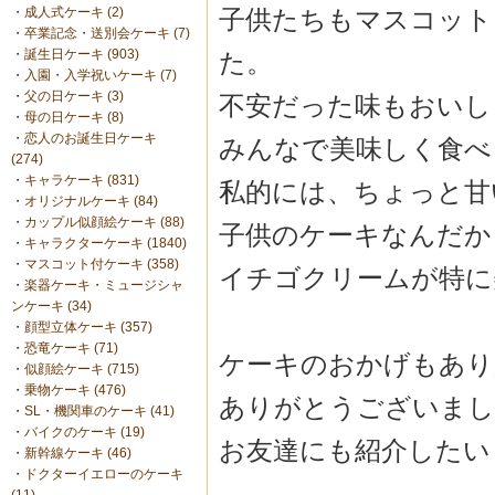
子供たちもマスコット
・
成人式ケーキ (2)
・
卒業記念・送別会ケーキ (7)
・
誕生日ケーキ (903)
た。
・
入園・入学祝いケーキ (7)
・
父の日ケーキ (3)
不安だった味もおいし
・
母の日ケーキ (8)
・
恋人のお誕生日ケーキ
みんなで美味しく食べ
(274)
・
キャラケーキ (831)
私的には、ちょっと甘
・
オリジナルケーキ (84)
・
カップル似顔絵ケーキ (88)
子供のケーキなんだか
・
キャラクターケーキ (1840)
・
マスコット付ケーキ (358)
イチゴクリームが特に
・
楽器ケーキ・ミュージシャ
ンケーキ (34)
・
顔型立体ケーキ (357)
・
恐竜ケーキ (71)
ケーキのおかげもあり
・
似顔絵ケーキ (715)
・
乗物ケーキ (476)
ありがとうございまし
・
SL・機関車のケーキ (41)
・
バイクのケーキ (19)
お友達にも紹介したい
・
新幹線ケーキ (46)
・
ドクターイエローのケーキ