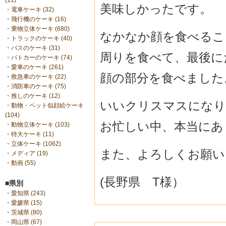
(11)
美味しかったです。
・
電車ケーキ (32)
・
飛行機のケーキ (16)
・
乗物立体ケーキ (680)
なかなか顔を食べるこ
・
トラックのケーキ (40)
・
バスのケーキ (31)
周りを食べて、最後に
・
パトカーのケーキ (74)
・
愛車のケーキ (261)
顔の部分を食べました
・
救急車のケーキ (22)
・
消防車のケーキ (75)
・
推しのケーキ (12)
いいクリスマスになり
・
動物・ペット似顔絵ケーキ
(104)
お忙しい中、本当にあ
・
動物立体ケーキ (103)
・
特大ケーキ (11)
・
立体ケーキ (1062)
また、よろしくお願い
・
メディア (19)
・
動画 (55)
(長野県 T様）
■県別
・
愛知県 (243)
・
愛媛県 (15)
・
茨城県 (80)
・
岡山県 (67)