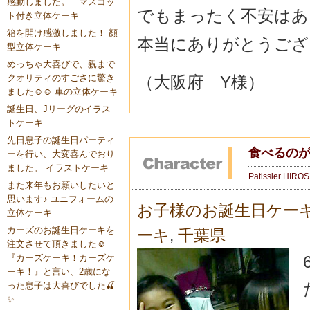
感動しました。 マスコッ
でもまったく不安はあ
ト付き立体ケーキ
箱を開け感激しました！ 顔
本当にありがとうござ
型立体ケーキ
めっちゃ大喜びで、親まで
（大阪府 Y様）
クオリティのすごさに驚き
ました☺️☺️ 車の立体ケーキ
誕生日、Jリーグのイラス
トケーキ
先日息子の誕生日パーティ
食べるの
ーを行い、大変喜んでおり
ました。 イラストケーキ
Patissier HIRO
また来年もお願いしたいと
思います♪ ユニフォームの
お子様のお誕生日ケー
立体ケーキ
カーズのお誕生日ケーキを
ーキ
,
千葉県
注文させて頂きました☺️
『カーズケーキ！カーズケ
ーキ！』と言い、2歳にな
った息子は大喜びでした🍒
✨