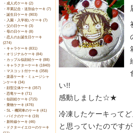
・
成人式ケーキ (2)
・
卒業記念・送別会ケーキ (7)
・
誕生日ケーキ (903)
・
入園・入学祝いケーキ (7)
・
父の日ケーキ (3)
・
母の日ケーキ (8)
・
恋人のお誕生日ケーキ
(274)
・
キャラケーキ (831)
・
オリジナルケーキ (84)
・
カップル似顔絵ケーキ (88)
・
キャラクターケーキ (1840)
・
マスコット付ケーキ (358)
・
楽器ケーキ・ミュージシャ
ンケーキ (34)
い!!
・
顔型立体ケーキ (357)
・
恐竜ケーキ (71)
感動しました☆★
・
似顔絵ケーキ (715)
・
乗物ケーキ (476)
・
SL・機関車のケーキ (41)
冷凍したケーキってど
・
バイクのケーキ (19)
・
新幹線ケーキ (46)
と思っていたのですが
・
ドクターイエローのケーキ