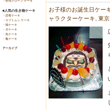
・
野球グローブ ケーキ
お子様のお誕生日ケー
■人気の生き物ケーキ
・
恐竜ケーキ
ャラクターケーキ
,
東京
・
カブトムシ ケーキ
・
猫ケーキ
・
犬ケーキ
・
魚ケーキ
・
亀ケーキ
アーカイブ