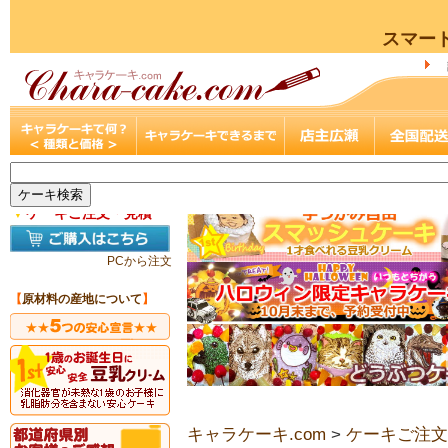
スマー
▼
ケーキご注文・見積
PCから注文
【
原材料の産地について
】
キャラケーキ.com
>
ケーキご注文