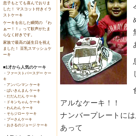
息子もとても喜んでおりま
した！ マスコット付きイラ
ストケーキ
ケーキを出した瞬間の 『わ
ぁー！！』って歓声がたま
らなく好きです。
家族で最高の誕生日を祝え
ました！ 豆乳スマッシュケ
ーキ
■1才から人気のケーキ
・
ファーストバースデー ケー
キ
・
アンパンマン ケーキ
・
ばいきんまん ケーキ
・
だだんだん ケーキ
アルなケーキ！！
・
ドキンちゃん ケーキ
・
わんわん ケーキ
ナンバープレートには
・
そらジロー ケーキ
・
プーさんケーキ
・
おさるのジョージ ケーキ
あって