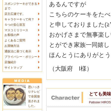
あるんですが
スポンジケーキができる
まで
こちらのケーキをたべ
店主広瀬です。
キャラケーキって何？
と申しておりました(≧∇
５つの安心宣言
マスコミリリース
おかげさまで無事楽し
お客様の声
よくあるご質問
とができ家族一同嬉し
お買物方法
通販法に基づく表示
ほんとうにありがとう
プライバシー・ポリシー
店舗紹介
（大阪府 I様）
サイトマップ
思いっき
りテレビ
とても美味
で全国放
送されま
Patissier HIRO
した。