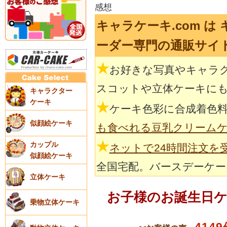
感想
キャラケーキ.com は
ーダー専門の通販サイ
★
お好きな写真やキャラ
スコットや立体ケーキに
キャラクター
ケーキ
★
ケーキ色彩に合成着色
似顔絵ケーキ
も食べれる豆乳クリーム
★
カップル
ネットで24時間注文を
似顔絵ケーキ
全国宅配。バースデーケー
立体ケーキ
お子様のお誕生日
乗物立体ケーキ