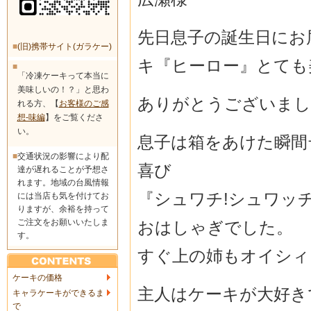
先日息子の誕生日にお
■
(旧)携帯サイト(ガラケー)
キ『ヒーロー』とても
■
「冷凍ケーキって本当に
美味しいの！？」と思わ
ありがとうございまし
れる方、【
お客様のご感
想-味編
】をご覧くださ
い。
息子は箱をあけた瞬間テ
■
交通状況の影響により配
喜び
達が遅れることが予想さ
れます。地域の台風情報
『シュワチ!シュワッ
には当店も気を付けてお
りますが、余裕を持って
ご注文をお願いいたしま
おはしゃぎでした。
す。
すぐ上の姉もオイシィ～
ケーキの価格
主人はケーキが大好き
キャラケーキができるま
で