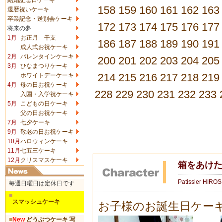
158
159
160
161
162
163
還暦祝いケーキ
卒業記念・送別会ケーキ
172
173
174
175
176
177
将来の夢
1月
お正月 干支
186
187
188
189
190
191
成人式お祝ケーキ
2月
バレンタインケーキ
200
201
202
203
204
205
3月
ひなまつりケーキ
214
215
216
217
218
219
ホワイトデーケーキ
4月
母の日お祝ケーキ
228
229
230
231
232
233
入園・入学祝ケーキ
5月
こどもの日ケーキ
父の日お祝ケーキ
7月
七夕ケーキ
9月
敬老の日お祝ケーキ
10月
ハロウィンケーキ
11月
七五三ケーキ
12月
クリスマスケーキ
箱をあけた
Patissier HIRO
毎週日曜日は定休日です
■
スマッシュケーキ
お子様のお誕生日ケー
■
New
どうぶつケーキ 写