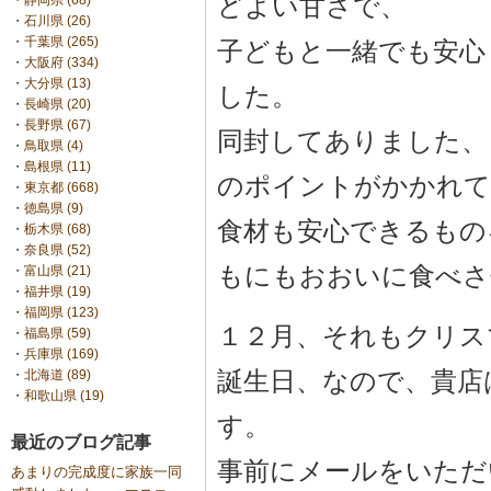
どよい甘さで、
・
静岡県 (68)
・
石川県 (26)
・
千葉県 (265)
子どもと一緒でも安心
・
大阪府 (334)
・
大分県 (13)
した。
・
長崎県 (20)
・
長野県 (67)
同封してありました、し
・
鳥取県 (4)
・
島根県 (11)
のポイントがかかれて
・
東京都 (668)
・
徳島県 (9)
食材も安心できるもの
・
栃木県 (68)
・
奈良県 (52)
もにもおおいに食べさ
・
富山県 (21)
・
福井県 (19)
・
福岡県 (123)
１２月、それもクリス
・
福島県 (59)
・
兵庫県 (169)
誕生日、なので、貴店
・
北海道 (89)
・
和歌山県 (19)
す。
最近のブログ記事
事前にメールをいただ
あまりの完成度に家族一同