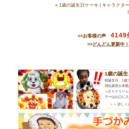
« 1歳の誕生日ケーキ
|
キャラクター
4149
<<お客様の声
>>
どんどん更新中
1歳の誕
初誕生日、
1歳
消化器官が未熟
っさりクリーム
ラーはお口に入
＞＞ 詳しく