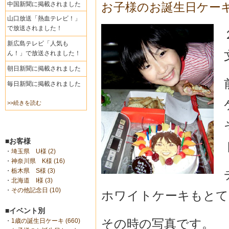
中国新聞に掲載されました
お子様のお誕生日ケー
山口放送「熱血テレビ！」
で放送されました！
新広島テレビ「人気も
ん！」で放送されました！
朝日新聞に掲載されました
毎日新聞に掲載されました
>>続きを読む
■お客様
・
埼玉県 U様 (2)
・
神奈川県 K様 (16)
・
栃木県 S様 (3)
・
北海道 I様 (3)
・
その他記念日 (10)
ホワイトケーキもとて
■イベント別
その時の写真です。
・
1歳の誕生日ケーキ (660)