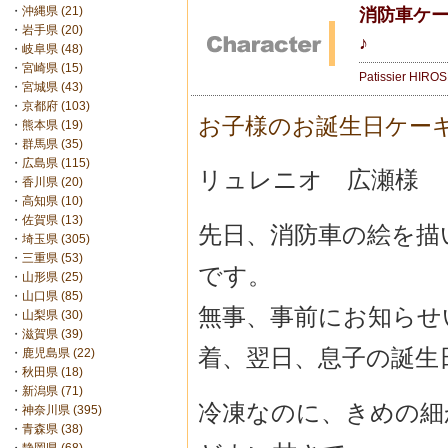
・
沖縄県 (21)
消防車ケー
・
岩手県 (20)
♪
・
岐阜県 (48)
・
宮崎県 (15)
Patissier HIRO
・
宮城県 (43)
・
京都府 (103)
お子様のお誕生日ケー
・
熊本県 (19)
・
群馬県 (35)
・
広島県 (115)
リュレニオ 広瀬様
・
香川県 (20)
・
高知県 (10)
・
佐賀県 (13)
先日、消防車の絵を描
・
埼玉県 (305)
・
三重県 (53)
です。
・
山形県 (25)
・
山口県 (85)
無事、事前にお知らせ
・
山梨県 (30)
・
滋賀県 (39)
着、翌日、息子の誕生
・
鹿児島県 (22)
・
秋田県 (18)
・
新潟県 (71)
冷凍なのに、きめの細
・
神奈川県 (395)
・
青森県 (38)