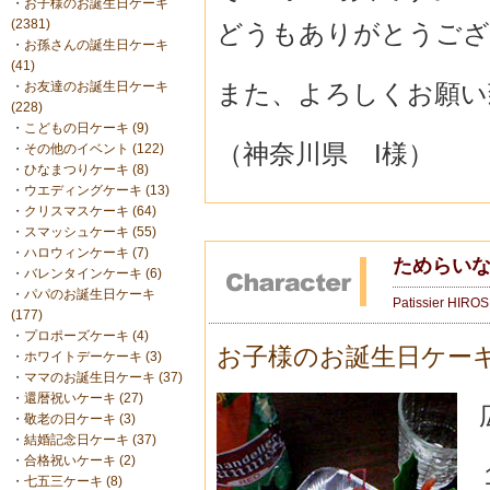
・
お子様のお誕生日ケーキ
(2381)
どうもありがとうござ
・
お孫さんの誕生日ケーキ
(41)
また、よろしくお願い
・
お友達のお誕生日ケーキ
(228)
・
こどもの日ケーキ (9)
（神奈川県 I様）
・
その他のイベント (122)
・
ひなまつりケーキ (8)
・
ウエディングケーキ (13)
・
クリスマスケーキ (64)
・
スマッシュケーキ (55)
・
ハロウィンケーキ (7)
ためらい
・
バレンタインケーキ (6)
・
パパのお誕生日ケーキ
Patissier HIRO
(177)
・
プロポーズケーキ (4)
お子様のお誕生日ケー
・
ホワイトデーケーキ (3)
・
ママのお誕生日ケーキ (37)
・
還暦祝いケーキ (27)
・
敬老の日ケーキ (3)
・
結婚記念日ケーキ (37)
・
合格祝いケーキ (2)
・
七五三ケーキ (8)