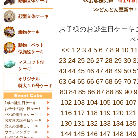
4149
<<お客様の声
動物立体ケーキ
>>
どんどん更新中
顔型立体ケーキ
お子様のお誕生日ケーキご
乗物ケーキ
動物・ペット
<<
1
2
3
4
5
6
7
8
9
10
11
似顔絵ケーキ
23
24
25
26
27
28
29
30
3
マスコット付
ケーキ
43
44
45
46
47
48
49
50
5
オリジナル
63
64
65
66
67
68
69
70
7
特大１０号ケーキ
83
84
85
86
87
88
89
90
9
102
103
104
105
106
107
1歳の誕生日ケーキ
お子様の誕生日ケーキ
116
117
118
119
120
121
パパの誕生日ケーキ
お友達の誕生日ケーキ
130
131
132
133
134
135
恋人の誕生日ケーキ
ウエディングケーキ
144
145
146
147
148
149
結婚記念日ケーキ