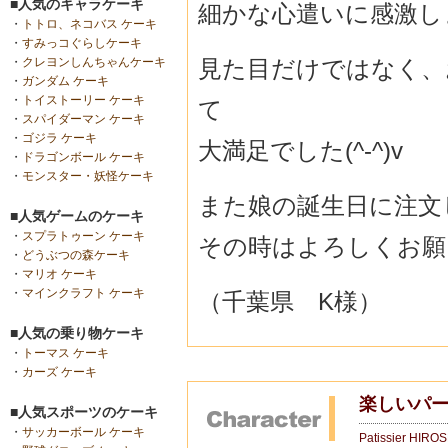
■人気のキャラケーキ
細かな心遣いに感激しまし
・
トトロ、ネコバス ケーキ
・
すみっコぐらしケーキ
見た目だけではなく、
・
クレヨンしんちゃんケーキ
・
ガンダム ケーキ
・
トイストーリー ケーキ
て
・
スパイダーマン ケーキ
・
ゴジラ ケーキ
大満足でした(^-^)v
・
ドラゴンボール ケーキ
・
モンスター・妖怪ケーキ
また娘の誕生日に注文
■人気ゲームのケーキ
・
スプラトゥーン ケーキ
その時はよろしくお願
・
どうぶつの森ケーキ
・
マリオ ケーキ
・
マインクラフト ケーキ
（千葉県 K様）
■人気の乗り物ケーキ
・
トーマス ケーキ
・
カーズ ケーキ
楽しいパ
■人気スポーツのケーキ
・
サッカーボール ケーキ
Patissier HIRO