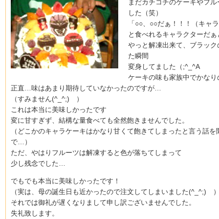
まだカチコチのケーキやフル
した（笑）
「○○、○○
だぁ！！！（キャラ
と食べれるキャラクターだぁ
やっと解凍出来て、ブラック
た瞬間
変身してました（;^_^A
ケーキの味も家族中でかなり
正直…味はあまり期待していなかったのですが…
（すみません(^_^;)ゞ）
これは本当に美味しかったです
変に甘すぎず、結構な量食べても全然飽きませんでした。
（どこかのキャラケーキはかなり甘くて飽きてしまったと言う話を聞
で…）
ただ、やはりフルーツは解凍すると色が落ちてしまって
少し残念でした…
でもでも本当に美味しかったです！
（実は、母の誕生日も近かったので注文してしまいました(^_^;)ゞ
それでは御礼が遅くなりまして申し訳ございませんでした。
失礼致します。