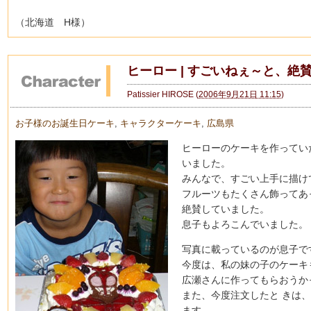
（北海道 H様）
ヒーロー | すごいねぇ～と、絶
Patissier HIROSE
(
2006年9月21日 11:15
)
お子様のお誕生日ケーキ
,
キャラクターケーキ
,
広島県
ヒーローのケーキを作ってい
いました。
みんなで、すごい上手に描け
フルーツもたくさん飾ってあ
絶賛していました。
息子もよろこんでいました。
写真に載っているのが息子で
今度は、私の妹の子のケーキ
広瀬さんに作ってもらおうか
また、今度注文したと きは
ます。