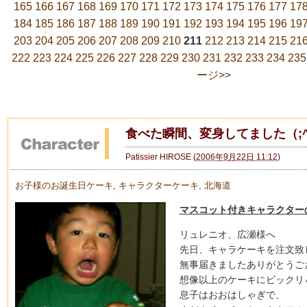
165
166
167
168
169
170
171
172
173
174
175
176
177
17
184
185
186
187
188
189
190
191
192
193
194
195
196
19
203
204
205
206
207
208
209
210
211
212
213
214
215
21
222
223
224
225
226
227
228
229
230
231
232
233
234
235
ージ>>
食べた瞬間、変身してました（;^
Patissier HIROSE
(
2006年9月22日 11:12
)
お子様のお誕生日ケーキ
,
キャラクターケーキ
,
北海道
マスコット付きキャラクター
リュレニオ、広瀬様へ
先日、キャラケーキを注文致
無事届きましたありがとうご
想像以上のケーキにビックリ
息子はおおはしゃぎで、