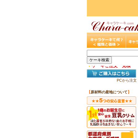
▼
ケーキご注文・見積
PCから注文
【
原材料の産地について
】