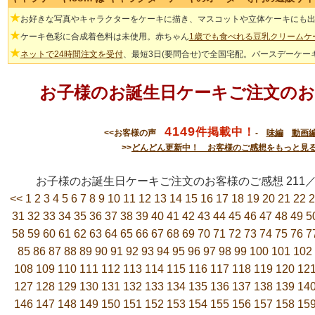
★
お好きな写真やキャラクターをケーキに描き、マスコットや立体ケーキにも
★
ケーキ色彩に合成着色料は未使用。赤ちゃん
1歳でも食べれる豆乳クリームケ
★
ネットで24時間注文を受付
、最短3日(要問合せ)で全国宅配。バースデーケー
お子様のお誕生日ケーキご注文のお
4149
件掲載中！
<<お客様の声
-
味編
動画
>>
どんどん更新中！ お客様のご感想をもっと見
お子様のお誕生日ケーキご注文のお客様のご感想 21
<<
1
2
3
4
5
6
7
8
9
10
11
12
13
14
15
16
17
18
19
20
21
22
2
31
32
33
34
35
36
37
38
39
40
41
42
43
44
45
46
47
48
49
5
58
59
60
61
62
63
64
65
66
67
68
69
70
71
72
73
74
75
76
7
85
86
87
88
89
90
91
92
93
94
95
96
97
98
99
100
101
102
108
109
110
111
112
113
114
115
116
117
118
119
120
12
127
128
129
130
131
132
133
134
135
136
137
138
139
14
146
147
148
149
150
151
152
153
154
155
156
157
158
15