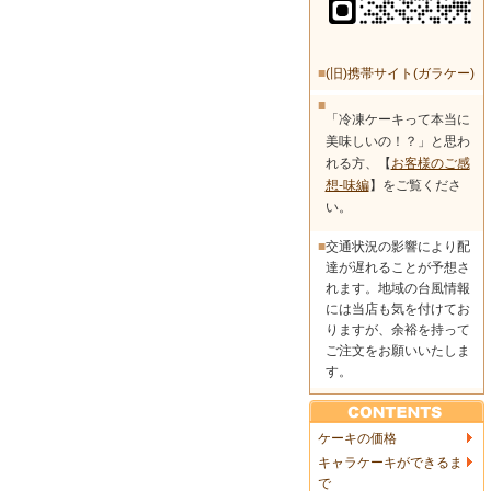
■
(旧)携帯サイト(ガラケー)
■
「冷凍ケーキって本当に
美味しいの！？」と思わ
れる方、【
お客様のご感
想-味編
】をご覧くださ
い。
■
交通状況の影響により配
達が遅れることが予想さ
れます。地域の台風情報
には当店も気を付けてお
りますが、余裕を持って
ご注文をお願いいたしま
す。
ケーキの価格
キャラケーキができるま
で