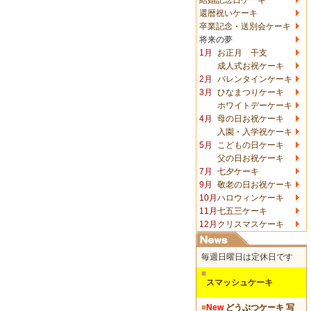
還暦祝いケーキ
卒業記念・送別会ケーキ
将来の夢
1月
お正月 干支
成人式お祝ケーキ
2月
バレンタインケーキ
3月
ひなまつりケーキ
ホワイトデーケーキ
4月
母の日お祝ケーキ
入園・入学祝ケーキ
5月
こどもの日ケーキ
父の日お祝ケーキ
7月
七夕ケーキ
9月
敬老の日お祝ケーキ
10月
ハロウィンケーキ
11月
七五三ケーキ
12月
クリスマスケーキ
毎週日曜日は定休日です
■
スマッシュケーキ
■
New
どうぶつケーキ 写