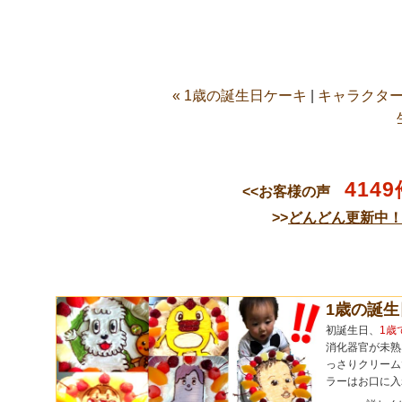
« 1歳の誕生日ケーキ
|
キャラクター
4149
<<お客様の声
>>
どんどん更新中
1歳の誕
初誕生日、
1歳
消化器官が未熟
っさりクリーム
ラーはお口に入