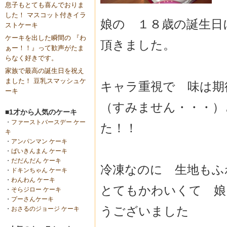
息子もとても喜んでおりま
した！ マスコット付きイラ
娘の １８歳の誕生日
ストケーキ
ケーキを出した瞬間の 『わ
頂きました。
ぁー！！』って歓声がたま
らなく好きです。
家族で最高の誕生日を祝え
ました！ 豆乳スマッシュケ
キャラ重視で 味は期
ーキ
（すみません・・・）
■1才から人気のケーキ
・
ファーストバースデー ケー
た！！
キ
・
アンパンマン ケーキ
・
ばいきんまん ケーキ
・
だだんだん ケーキ
冷凍なのに 生地もふ
・
ドキンちゃん ケーキ
・
わんわん ケーキ
とてもかわいくて 娘
・
そらジロー ケーキ
・
プーさんケーキ
うございました
・
おさるのジョージ ケーキ