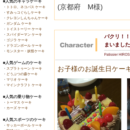
■人気のキャラケーキ
(京都府 M様)
・
トトロ、ネコバス ケーキ
・
すみっコぐらしケーキ
・
クレヨンしんちゃんケーキ
・
ガンダム ケーキ
・
トイストーリー ケーキ
・
スパイダーマン ケーキ
パクリ！
・
ゴジラ ケーキ
まいました(
・
ドラゴンボール ケーキ
・
モンスター・妖怪ケーキ
Patissier HIRO
■人気ゲームのケーキ
お子様のお誕生日ケー
・
スプラトゥーン ケーキ
・
どうぶつの森ケーキ
・
マリオ ケーキ
・
マインクラフト ケーキ
■人気の乗り物ケーキ
・
トーマス ケーキ
・
カーズ ケーキ
■人気スポーツのケーキ
・
サッカーボール ケーキ