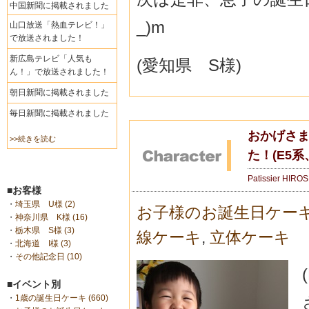
中国新聞に掲載されました
_)m
山口放送「熱血テレビ！」
で放送されました！
新広島テレビ「人気も
(愛知県 S様)
ん！」で放送されました！
朝日新聞に掲載されました
毎日新聞に掲載されました
おかげさ
>>続きを読む
た！(E5
Patissier HIRO
■お客様
・
埼玉県 U様 (2)
お子様のお誕生日ケー
・
神奈川県 K様 (16)
・
栃木県 S様 (3)
線ケーキ
,
立体ケーキ
・
北海道 I様 (3)
・
その他記念日 (10)
■イベント別
・
1歳の誕生日ケーキ (660)