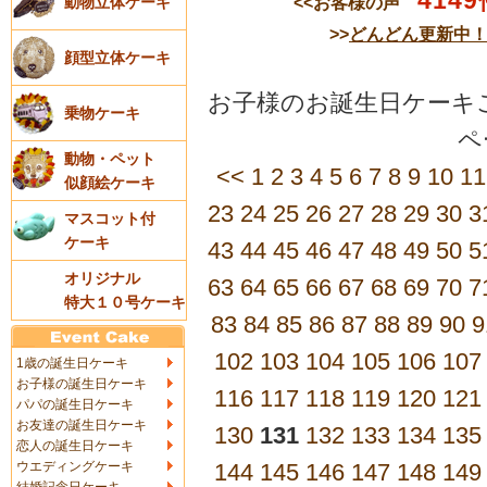
4149
<<お客様の声
動物立体ケーキ
>>
どんどん更新中
顔型立体ケーキ
お子様のお誕生日ケーキご
乗物ケーキ
動物・ペット
<<
1
2
3
4
5
6
7
8
9
10
11
似顔絵ケーキ
23
24
25
26
27
28
29
30
3
マスコット付
ケーキ
43
44
45
46
47
48
49
50
5
オリジナル
63
64
65
66
67
68
69
70
7
特大１０号ケーキ
83
84
85
86
87
88
89
90
9
102
103
104
105
106
107
1歳の誕生日ケーキ
お子様の誕生日ケーキ
116
117
118
119
120
121
パパの誕生日ケーキ
お友達の誕生日ケーキ
130
131
132
133
134
135
恋人の誕生日ケーキ
ウエディングケーキ
144
145
146
147
148
149
結婚記念日ケーキ