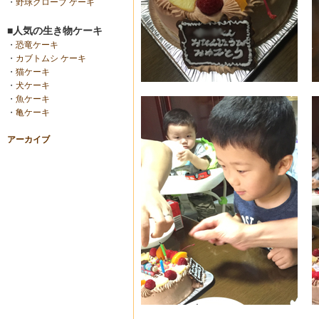
・
野球グローブ ケーキ
■人気の生き物ケーキ
・
恐竜ケーキ
・
カブトムシ ケーキ
・
猫ケーキ
・
犬ケーキ
・
魚ケーキ
・
亀ケーキ
アーカイブ