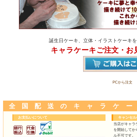
誕生日ケーキ、立体・イラストケーキを
キャラケーキご注文・お
PCから注文
全 国 配 送 の キ ャ ラ ケ ー
お支払いについて
キャンセル
当店がキャラ
を開始してか
ル不可です。