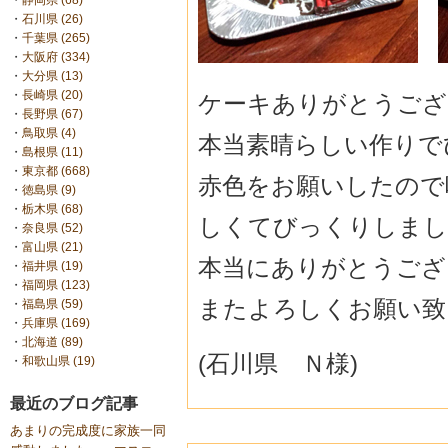
・
静岡県 (68)
・
石川県 (26)
・
千葉県 (265)
・
大阪府 (334)
・
大分県 (13)
・
長崎県 (20)
ケーキありがとうござ
・
長野県 (67)
・
鳥取県 (4)
本当素晴らしい作りで
・
島根県 (11)
・
東京都 (668)
赤色をお願いしたので
・
徳島県 (9)
・
栃木県 (68)
しくてびっくりしまし
・
奈良県 (52)
・
富山県 (21)
本当にありがとうござ
・
福井県 (19)
・
福岡県 (123)
またよろしくお願い致
・
福島県 (59)
・
兵庫県 (169)
・
北海道 (89)
(石川県 Ｎ様)
・
和歌山県 (19)
最近のブログ記事
あまりの完成度に家族一同