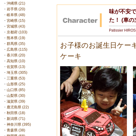
・
沖縄県 (21)
・
岩手県 (20)
味が不安
・
岐阜県 (48)
た！ (車の
・
宮崎県 (15)
・
宮城県 (43)
Patissier HIRO
・
京都府 (103)
・
熊本県 (19)
お子様のお誕生日ケー
・
群馬県 (35)
・
広島県 (115)
ケーキ
・
香川県 (20)
・
高知県 (10)
・
佐賀県 (13)
・
埼玉県 (305)
・
三重県 (53)
・
山形県 (25)
・
山口県 (85)
・
山梨県 (30)
・
滋賀県 (39)
・
鹿児島県 (22)
・
秋田県 (18)
・
新潟県 (71)
・
神奈川県 (395)
・
青森県 (38)