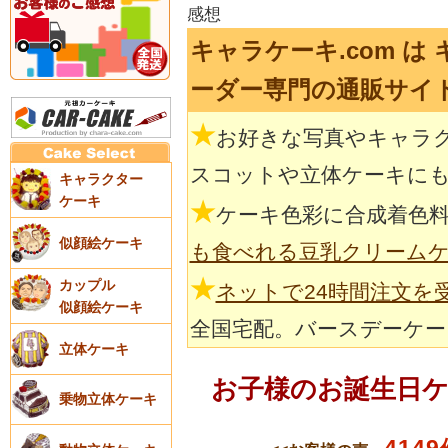
感想
キャラケーキ.com は
ーダー専門の通販サイ
★
お好きな写真やキャラ
スコットや立体ケーキに
キャラクター
ケーキ
★
ケーキ色彩に合成着色
似顔絵ケーキ
も食べれる豆乳クリーム
★
カップル
ネットで24時間注文を
似顔絵ケーキ
全国宅配。バースデーケー
立体ケーキ
お子様のお誕生日
乗物立体ケーキ