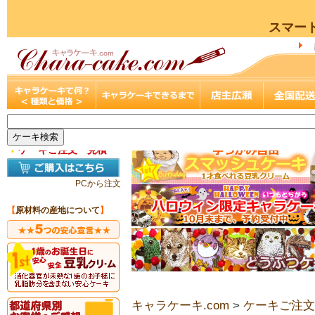
スマー
▼
ケーキご注文・見積
PCから注文
【
原材料の産地について
】
キャラケーキ.com
>
ケーキご注文