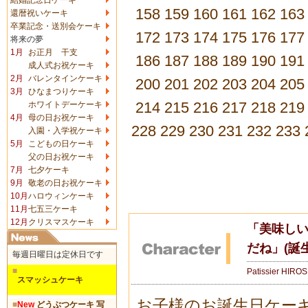
158
159
160
161
162
163
還暦祝いケーキ
卒業記念・送別会ケーキ
172
173
174
175
176
177
将来の夢
1月
お正月 干支
186
187
188
189
190
191
成人式お祝ケーキ
2月
バレンタインケーキ
200
201
202
203
204
205
3月
ひなまつりケーキ
214
215
216
217
218
219
ホワイトデーケーキ
4月
母の日お祝ケーキ
228
229
230
231
232
233
入園・入学祝ケーキ
5月
こどもの日ケーキ
父の日お祝ケーキ
7月
七夕ケーキ
9月
敬老の日お祝ケーキ
10月
ハロウィンケーキ
11月
七五三ケーキ
12月
クリスマスケーキ
「美味し
だね」(誕
毎週日曜日は定休日です
■
Patissier HIRO
スマッシュケーキ
お子様のお誕生日ケー
■
New
どうぶつケーキ 写