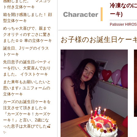
感動しました。 マスコッ
冷凍なのに
ト付き立体ケーキ
ーキ)
箱を開け感激しました！ 顔
型立体ケーキ
Patissier HIRO
めっちゃ大喜びで、親まで
クオリティのすごさに驚き
お子様のお誕生日ケー
ました☺️☺️ 車の立体ケーキ
誕生日、Jリーグのイラス
トケーキ
先日息子の誕生日パーティ
ーを行い、大変喜んでおり
ました。 イラストケーキ
また来年もお願いしたいと
思います♪ ユニフォームの
立体ケーキ
カーズのお誕生日ケーキを
注文させて頂きました☺️
『カーズケーキ！カーズケ
ーキ！』と言い、2歳にな
った息子は大喜びでした🍒
✨