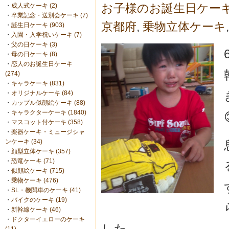
お子様のお誕生日ケー
・
成人式ケーキ (2)
・
卒業記念・送別会ケーキ (7)
京都府
,
乗物立体ケーキ
・
誕生日ケーキ (903)
・
入園・入学祝いケーキ (7)
・
父の日ケーキ (3)
・
母の日ケーキ (8)
・
恋人のお誕生日ケーキ
(274)
・
キャラケーキ (831)
・
オリジナルケーキ (84)
・
カップル似顔絵ケーキ (88)
・
キャラクターケーキ (1840)
・
マスコット付ケーキ (358)
・
楽器ケーキ・ミュージシャ
ンケーキ (34)
・
顔型立体ケーキ (357)
・
恐竜ケーキ (71)
・
似顔絵ケーキ (715)
・
乗物ケーキ (476)
・
SL・機関車のケーキ (41)
・
バイクのケーキ (19)
・
新幹線ケーキ (46)
・
ドクターイエローのケーキ
した。