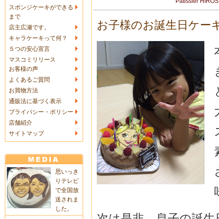
Patissier HIRO
スポンジケーキができる
まで
お子様のお誕生日ケー
店主広瀬です。
キャラケーキって何？
５つの安心宣言
マスコミリリース
お客様の声
よくあるご質問
お買物方法
通販法に基づく表示
プライバシー・ポリシー
店舗紹介
サイトマップ
思いっき
りテレビ
で全国放
送されま
した。
次は是非、息子の誕生