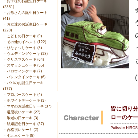
・
お子様のお誕生日ケーキ
(2381)
・
お孫さんの誕生日ケーキ
(41)
・
お友達のお誕生日ケーキ
(228)
・
こどもの日ケーキ (9)
・
その他のイベント (122)
・
ひなまつりケーキ (8)
・
ウエディングケーキ (13)
・
クリスマスケーキ (64)
・
スマッシュケーキ (55)
・
ハロウィンケーキ (7)
・
バレンタインケーキ (6)
・
パパのお誕生日ケーキ
(177)
・
プロポーズケーキ (4)
・
ホワイトデーケーキ (3)
・
ママのお誕生日ケーキ (37)
皆に切り分
・
還暦祝いケーキ (27)
ローのケー
・
敬老の日ケーキ (3)
・
結婚記念日ケーキ (37)
Patissier HIRO
・
合格祝いケーキ (2)
・
七五三ケーキ (8)