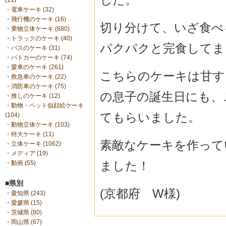
(11)
・
電車ケーキ (32)
・
飛行機のケーキ (16)
切り分けて、いざ食べ
・
乗物立体ケーキ (680)
・
トラックのケーキ (40)
パクパクと完食してま
・
バスのケーキ (31)
・
パトカーのケーキ (74)
・
愛車のケーキ (261)
こちらのケーキは甘す
・
救急車のケーキ (22)
・
消防車のケーキ (75)
の息子の誕生日にも、
・
推しのケーキ (12)
・
動物・ペット似顔絵ケーキ
てもらいました。
(104)
・
動物立体ケーキ (103)
・
特大ケーキ (11)
素敵なケーキを作って
・
立体ケーキ (1062)
・
メディア (19)
ました！
・
動画 (55)
■県別
(京都府 W様)
・
愛知県 (243)
・
愛媛県 (15)
・
茨城県 (80)
・
岡山県 (67)