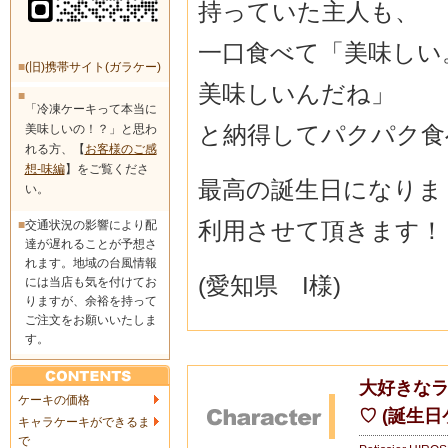
持っていた主人も、
一口食べて「美味しい
■
(旧)携帯サイト(ガラケー)
美味しいんだね」
■
「冷凍ケーキって本当に
と納得してパクパク食
美味しいの！？」と思わ
れる方、【
お客様のご感
想-味編
】をご覧くださ
最高の誕生日になりま
い。
利用させて頂きます！
■
交通状況の影響により配
達が遅れることが予想さ
れます。地域の台風情報
(愛知県 I様)
には当店も気を付けてお
りますが、余裕を持って
ご注文をお願いいたしま
す。
大好きな
ケーキの価格
♡ (誕生日
キャラケーキができるま
で