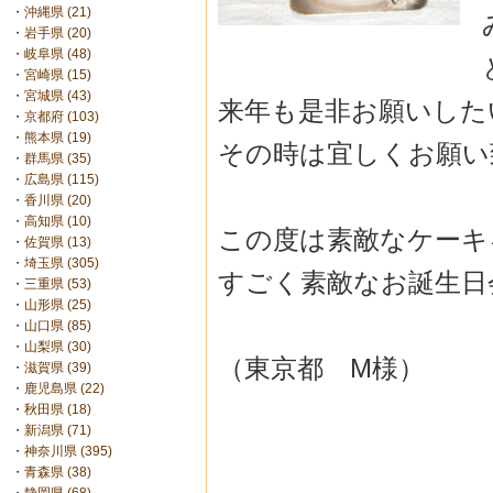
・
沖縄県 (21)
・
岩手県 (20)
・
岐阜県 (48)
・
宮崎県 (15)
・
宮城県 (43)
来年も是非お願いした
・
京都府 (103)
・
熊本県 (19)
その時は宜しくお願い
・
群馬県 (35)
・
広島県 (115)
・
香川県 (20)
・
高知県 (10)
この度は素敵なケーキ
・
佐賀県 (13)
・
埼玉県 (305)
すごく素敵なお誕生日
・
三重県 (53)
・
山形県 (25)
・
山口県 (85)
・
山梨県 (30)
（東京都 M様）
・
滋賀県 (39)
・
鹿児島県 (22)
・
秋田県 (18)
・
新潟県 (71)
・
神奈川県 (395)
・
青森県 (38)