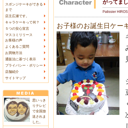
がってま
スポンジケーキができる
まで
Patissier HIRO
店主広瀬です。
キャラケーキって何？
お子様のお誕生日ケー
５つの安心宣言
マスコミリリース
お客様の声
よくあるご質問
お買物方法
通販法に基づく表示
プライバシー・ポリシー
店舗紹介
サイトマップ
思いっき
りテレビ
で全国放
送されま
した。