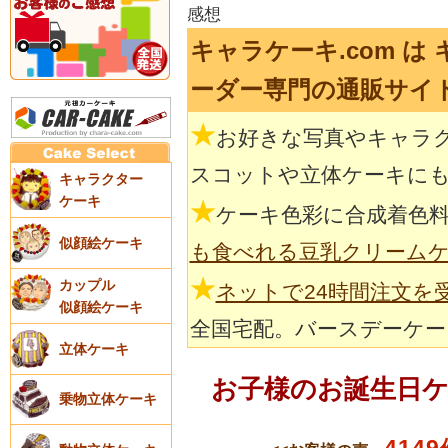
感想
キャラケーキ.com は
ーダー専門の通販サイ
★
お好きな写真やキャラ
スコットや立体ケーキに
キャラクター
ケーキ
★
ケーキ色彩に合成着色
似顔絵ケーキ
も食べれる豆乳クリーム
★
カップル
ネットで24時間注文を
似顔絵ケーキ
全国宅配。バースデーケー
立体ケーキ
お子様のお誕生日
乗物立体ケーキ