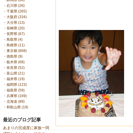
・
静岡県 (68)
・
石川県 (26)
・
千葉県 (265)
・
大阪府 (334)
・
大分県 (13)
・
長崎県 (20)
・
長野県 (67)
・
鳥取県 (4)
・
島根県 (11)
・
東京都 (668)
・
徳島県 (9)
・
栃木県 (68)
・
奈良県 (52)
・
富山県 (21)
・
福井県 (19)
・
福岡県 (123)
・
福島県 (59)
・
兵庫県 (169)
・
北海道 (89)
・
和歌山県 (19)
最近のブログ記事
あまりの完成度に家族一同