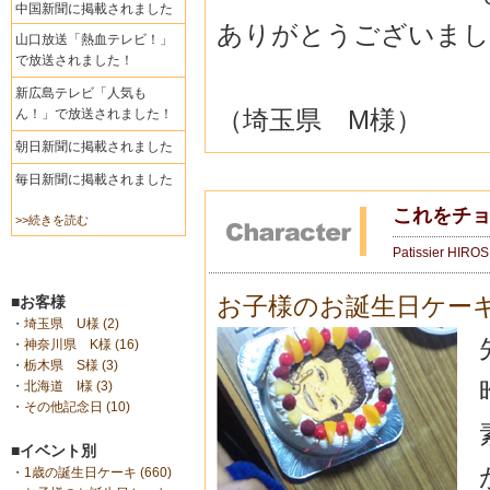
中国新聞に掲載されました
ありがとうございました 
山口放送「熱血テレビ！」
で放送されました！
新広島テレビ「人気も
（埼玉県 M様）
ん！」で放送されました！
朝日新聞に掲載されました
毎日新聞に掲載されました
これをチ
>>続きを読む
Patissier HIRO
お子様のお誕生日ケー
■お客様
・
埼玉県 U様 (2)
・
神奈川県 K様 (16)
・
栃木県 S様 (3)
・
北海道 I様 (3)
・
その他記念日 (10)
■イベント別
・
1歳の誕生日ケーキ (660)