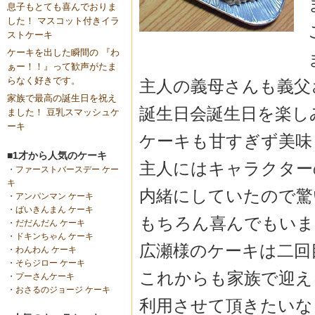
息子もとても喜んでおりま
した！ マスコット付きイラ
ストケーキ
ケーキを出した瞬間の 『わ
ぁー！！』って歓声がたま
らなく好きです。
主人の義母さんも義父
家族で最高の誕生日を祝え
誕生日会誕生日を楽し
ました！ 豆乳スマッシュケ
ーキ
ケーキも甘すぎず美味
■1才から人気のケーキ
主人にはキャラクター
・
ファーストバースデー ケー
キ
内緒にしていたので驚
・
アンパンマン ケーキ
・
ばいきんまん ケーキ
もちろん喜んでもいま
・
だだんだん ケーキ
・
ドキンちゃん ケーキ
広瀬様のケーキは二回
・
わんわん ケーキ
・
そらジロー ケーキ
これからも家族で迎え
・
プーさんケーキ
・
おさるのジョージ ケーキ
利用させて頂きたいな