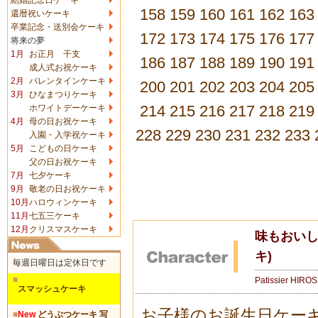
158
159
160
161
162
163
還暦祝いケーキ
卒業記念・送別会ケーキ
172
173
174
175
176
177
将来の夢
1月
お正月 干支
186
187
188
189
190
191
成人式お祝ケーキ
2月
バレンタインケーキ
200
201
202
203
204
205
3月
ひなまつりケーキ
214
215
216
217
218
219
ホワイトデーケーキ
4月
母の日お祝ケーキ
228
229
230
231
232
233
入園・入学祝ケーキ
5月
こどもの日ケーキ
父の日お祝ケーキ
7月
七夕ケーキ
9月
敬老の日お祝ケーキ
10月
ハロウィンケーキ
11月
七五三ケーキ
12月
クリスマスケーキ
味もおいし
キ)
毎週日曜日は定休日です
■
Patissier HIRO
スマッシュケーキ
お子様のお誕生日ケー
■
New
どうぶつケーキ 写