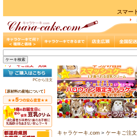
スマー
▼
ケーキご注文・見積
PCから注文
【
原材料の産地について
】
キャラケーキ.com
>
ケーキご注文