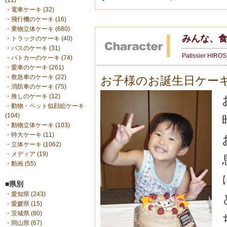
(11)
・
電車ケーキ (32)
・
飛行機のケーキ (16)
・
乗物立体ケーキ (680)
みんな、
・
トラックのケーキ (40)
・
バスのケーキ (31)
Patissier HIRO
・
パトカーのケーキ (74)
・
愛車のケーキ (261)
・
救急車のケーキ (22)
お子様のお誕生日ケー
・
消防車のケーキ (75)
・
推しのケーキ (12)
・
動物・ペット似顔絵ケーキ
(104)
・
動物立体ケーキ (103)
・
特大ケーキ (11)
・
立体ケーキ (1062)
・
メディア (19)
・
動画 (55)
■県別
・
愛知県 (243)
・
愛媛県 (15)
・
茨城県 (80)
・
岡山県 (67)