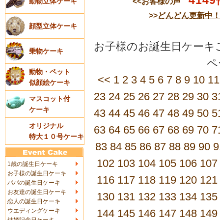
4149
<<お客様の声
動物立体ケーキ
>>
どんどん更新中
顔型立体ケーキ
お子様のお誕生日ケーキご
乗物ケーキ
動物・ペット
<<
1
2
3
4
5
6
7
8
9
10
11
似顔絵ケーキ
23
24
25
26
27
28
29
30
3
マスコット付
ケーキ
43
44
45
46
47
48
49
50
5
オリジナル
63
64
65
66
67
68
69
70
7
特大１０号ケーキ
83
84
85
86
87
88
89
90
9
102
103
104
105
106
107
1歳の誕生日ケーキ
お子様の誕生日ケーキ
116
117
118
119
120
121
パパの誕生日ケーキ
お友達の誕生日ケーキ
130
131
132
133
134
135
恋人の誕生日ケーキ
ウエディングケーキ
144
145
146
147
148
149
結婚記念日ケーキ