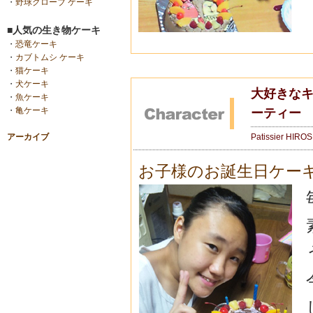
・
野球グローブ ケーキ
■人気の生き物ケーキ
・
恐竜ケーキ
・
カブトムシ ケーキ
・
猫ケーキ
・
犬ケーキ
大好きなキ
・
魚ケーキ
・
亀ケーキ
ーティー
Patissier HIRO
アーカイブ
お子様のお誕生日ケー