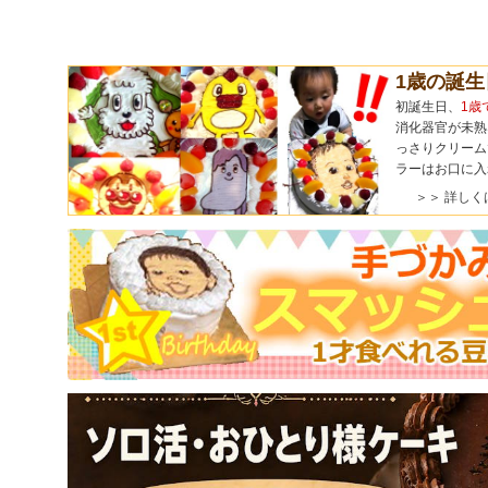
1歳の誕
初誕生日、
1歳
消化器官が未熟
っさりクリーム
ラーはお口に入
＞＞ 詳しく