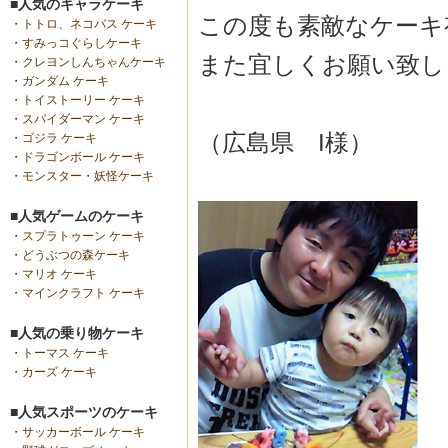
■人気のキャラケーキ
この度も素敵なケーキ
・
トトロ、ネコバス ケーキ
・
すみっコぐらしケーキ
また宜しくお願い致し
・
クレヨンしんちゃんケーキ
・
ガンダム ケーキ
・
トイストーリー ケーキ
・
スパイダーマン ケーキ
（広島県 I様）
・
ゴジラ ケーキ
・
ドラゴンボール ケーキ
・
モンスター・妖怪ケーキ
■人気ゲームのケーキ
・
スプラトゥーン ケーキ
・
どうぶつの森ケーキ
・
マリオ ケーキ
・
マインクラフト ケーキ
■人気の乗り物ケーキ
・
トーマス ケーキ
・
カーズ ケーキ
■人気スポーツのケーキ
・
サッカーボール ケーキ