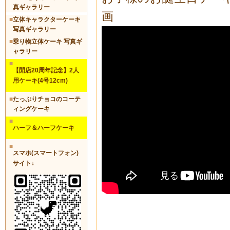
真ギャラリー
画
■
立体キャラクターケーキ
写真ギャラリー
■
乗り物立体ケーキ 写真ギ
ャラリー
■
【開店20周年記念】2人
用ケーキ(4号12cm)
■
たっぷりチョコのコーテ
ィングケーキ
■
ハーフ＆ハーフケーキ
■
スマホ(スマートフォン)
サイト↓