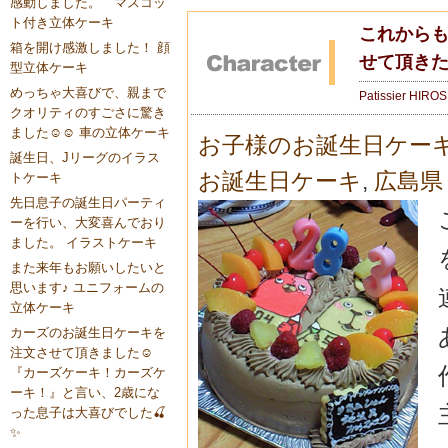
感動しました。 マスコッ
ト付き立体ケーキ
これから
箱を開け感激しました！ 顔
せて頂き
型立体ケーキ
めっちゃ大喜びで、親まで
Patissier HIRO
クオリティのすごさに驚き
ました☺️☺️ 車の立体ケーキ
お子様のお誕生日ケー
誕生日、Jリーグのイラス
お誕生日ケーキ
,
広島県
トケーキ
先日息子の誕生日パーティ
ーを行い、大変喜んでおり
ました。 イラストケーキ
また来年もお願いしたいと
思います♪ ユニフォームの
立体ケーキ
カーズのお誕生日ケーキを
注文させて頂きました☺️
『カーズケーキ！カーズケ
ーキ！』と言い、2歳にな
った息子は大喜びでした🍒
✨