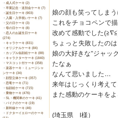
・
成人式ケーキ (2)
・
卒業記念・送別会ケーキ (7)
娘の顔も笑ってしまう
・
誕生日ケーキ (903)
・
入園・入学祝いケーキ (7)
これをチョコペンで描
・
父の日ケーキ (3)
・
母の日ケーキ (8)
改めて感動でした(≧∇≦
・
恋人のお誕生日ケーキ
(274)
ちょっと失敗したのは
・
キャラケーキ (831)
・
オリジナルケーキ (84)
娘の大好きな"ジャッ
・
カップル似顔絵ケーキ (88)
・
キャラクターケーキ (1840)
たなぁ
・
マスコット付ケーキ (358)
・
楽器ケーキ・ミュージシャ
なんて思いました…
ンケーキ (34)
・
顔型立体ケーキ (357)
来年はじっくり考えて
・
恐竜ケーキ (71)
・
似顔絵ケーキ (715)
また感動のケーキをよろし
・
乗物ケーキ (476)
・
SL・機関車のケーキ (41)
・
バイクのケーキ (19)
・
新幹線ケーキ (46)
・
ドクターイエローのケーキ
(埼玉県 I様）