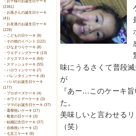
・
お子様のお誕生日ケーキ
(2381)
・
お孫さんの誕生日ケーキ
(41)
・
お友達のお誕生日ケーキ
(228)
・
こどもの日ケーキ (9)
・
その他のイベント (122)
・
ひなまつりケーキ (8)
・
ウエディングケーキ (13)
・
クリスマスケーキ (64)
・
スマッシュケーキ (55)
味にうるさくて普段滅
・
ハロウィンケーキ (7)
・
バレンタインケーキ (6)
が
・
パパのお誕生日ケーキ
(177)
『あー…このケーキ旨
・
プロポーズケーキ (4)
・
ホワイトデーケーキ (3)
た。
・
ママのお誕生日ケーキ (37)
・
還暦祝いケーキ (27)
美味しいと言わせるリ
・
敬老の日ケーキ (3)
・
結婚記念日ケーキ (37)
（笑）
・
合格祝いケーキ (2)
・
七五三ケーキ (8)