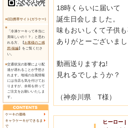
18時くらいに届いて
誕生日会しました。
■
(旧)携帯サイト(ガラケー)
■
味もおいしくて子供も
「冷凍ケーキって本当に
美味しいの！？」と思わ
ありがとーございまし
れる方、【
お客様のご感
想-味編
】をご覧くださ
い。
動画送りますね!
■
交通状況の影響により配
達が遅れることが予想さ
見れるでしようか？
れます。地域の台風情報
には当店も気を付けてお
りますが、余裕を持って
ご注文をお願いいたしま
（神奈川県 T様）
す。
ケーキの価格
キャラケーキができるま
ヒーロー 
で