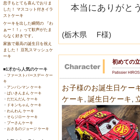
息子もとても喜んでおりま
本当にありがとう
した！ マスコット付きイラ
ストケーキ
ケーキを出した瞬間の 『わ
ぁー！！』って歓声がたま
(栃木県 F様)
らなく好きです。
家族で最高の誕生日を祝え
ました！ 豆乳スマッシュケ
ーキ
初めての
■1才から人気のケーキ
Patissier HIRO
・
ファーストバースデー ケー
キ
お子様のお誕生日ケー
・
アンパンマン ケーキ
・
ばいきんまん ケーキ
ケーキ
,
誕生日ケーキ
,
・
だだんだん ケーキ
・
ドキンちゃん ケーキ
・
わんわん ケーキ
・
そらジロー ケーキ
・
プーさんケーキ
・
おさるのジョージ ケーキ