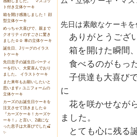
ム・立体ケーキ・マス
感動しました。 マスコッ
ト付き立体ケーキ
箱を開け感激しました！ 顔
型立体ケーキ
先日は素敵なケーキを
めっちゃ大喜びで、親まで
ありがとうござい
クオリティのすごさに驚き
ました☺️☺️ 車の立体ケーキ
箱を開けた瞬間、
誕生日、Jリーグのイラス
トケーキ
食べるのがもった
先日息子の誕生日パーティ
ーを行い、大変喜んでおり
ました。 イラストケーキ
子供達も大喜びで
また来年もお願いしたいと
思います♪ ユニフォームの
に
立体ケーキ
花を咲かせながら
カーズのお誕生日ケーキを
注文させて頂きました☺️
『カーズケーキ！カーズケ
ました。
ーキ！』と言い、2歳にな
った息子は大喜びでした🍒
とても心に残る誕
✨