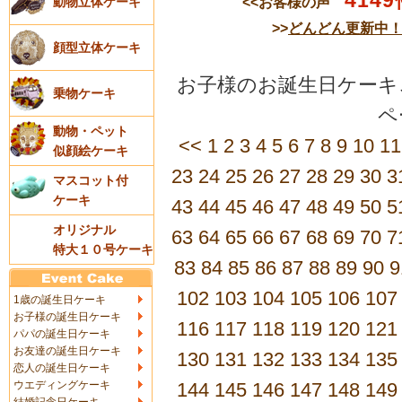
4149
<<お客様の声
動物立体ケーキ
>>
どんどん更新中
顔型立体ケーキ
お子様のお誕生日ケーキご
乗物ケーキ
動物・ペット
<<
1
2
3
4
5
6
7
8
9
10
11
似顔絵ケーキ
23
24
25
26
27
28
29
30
3
マスコット付
ケーキ
43
44
45
46
47
48
49
50
5
オリジナル
63
64
65
66
67
68
69
70
7
特大１０号ケーキ
83
84
85
86
87
88
89
90
9
102
103
104
105
106
107
1歳の誕生日ケーキ
お子様の誕生日ケーキ
116
117
118
119
120
121
パパの誕生日ケーキ
お友達の誕生日ケーキ
130
131
132
133
134
135
恋人の誕生日ケーキ
ウエディングケーキ
144
145
146
147
148
149
結婚記念日ケーキ