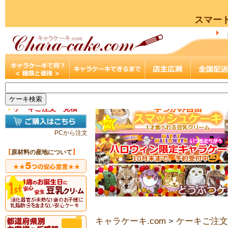
スマー
▼
ケーキご注文・見積
PCから注文
【
原材料の産地について
】
キャラケーキ.com
>
ケーキご注文