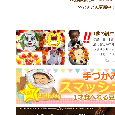
>>
どんどん更新中
1歳の誕
初誕生日、
1歳
消化器官が未熟
っさりクリーム
ラーはお口に入
＞＞ 詳しく