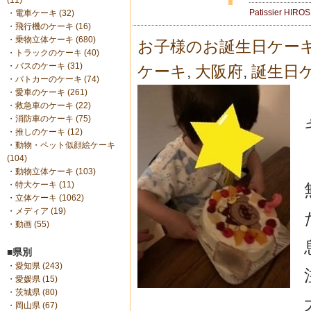
(11)
Patissier HIRO
・
電車ケーキ (32)
・
飛行機のケーキ (16)
・
乗物立体ケーキ (680)
お子様のお誕生日ケー
・
トラックのケーキ (40)
・
バスのケーキ (31)
ケーキ
,
大阪府
,
誕生日
・
パトカーのケーキ (74)
・
愛車のケーキ (261)
・
救急車のケーキ (22)
・
消防車のケーキ (75)
・
推しのケーキ (12)
・
動物・ペット似顔絵ケーキ
(104)
・
動物立体ケーキ (103)
・
特大ケーキ (11)
・
立体ケーキ (1062)
・
メディア (19)
・
動画 (55)
■県別
・
愛知県 (243)
・
愛媛県 (15)
・
茨城県 (80)
・
岡山県 (67)