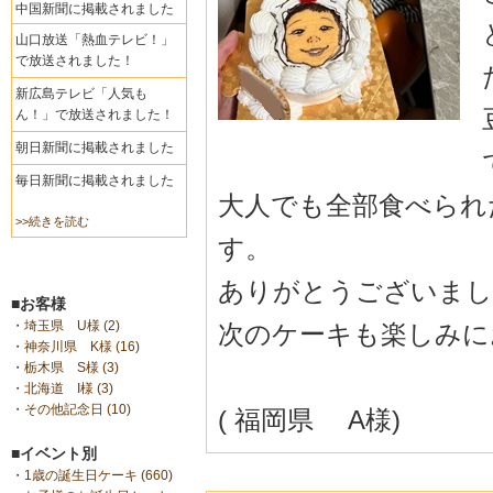
中国新聞に掲載されました
山口放送「熱血テレビ！」
で放送されました！
新広島テレビ「人気も
ん！」で放送されました！
朝日新聞に掲載されました
毎日新聞に掲載されました
大人でも全部食べられ
>>続きを読む
す。
ありがとうございました(˶
■お客様
・
埼玉県 U様 (2)
次のケーキも楽しみに
・
神奈川県 K様 (16)
・
栃木県 S様 (3)
・
北海道 I様 (3)
・
その他記念日 (10)
( 福岡県 A様)
■イベント別
・
1歳の誕生日ケーキ (660)