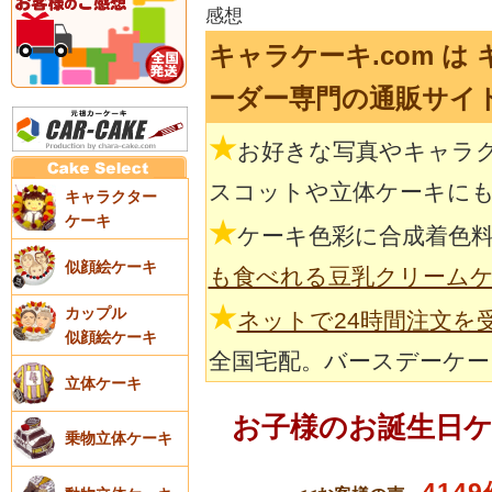
感想
キャラケーキ.com は
ーダー専門の通販サイ
★
お好きな写真やキャラ
スコットや立体ケーキに
キャラクター
ケーキ
★
ケーキ色彩に合成着色
似顔絵ケーキ
も食べれる豆乳クリーム
★
カップル
ネットで24時間注文を
似顔絵ケーキ
全国宅配。バースデーケー
立体ケーキ
お子様のお誕生日
乗物立体ケーキ