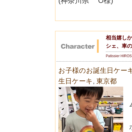
(神奈川県 O様)
相当嬉しか
シェ、車
Patissier HIRO
お子様のお誕生日ケー
生日ケーキ
,
東京都