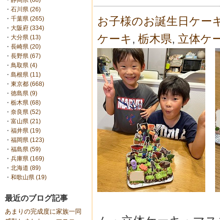
・
静岡県 (68)
・
石川県 (26)
お子様のお誕生日ケー
・
千葉県 (265)
・
大阪府 (334)
ケーキ
,
栃木県
,
立体ケ
・
大分県 (13)
・
長崎県 (20)
・
長野県 (67)
・
鳥取県 (4)
・
島根県 (11)
・
東京都 (668)
・
徳島県 (9)
・
栃木県 (68)
・
奈良県 (52)
・
富山県 (21)
・
福井県 (19)
・
福岡県 (123)
・
福島県 (59)
・
兵庫県 (169)
・
北海道 (89)
・
和歌山県 (19)
最近のブログ記事
あまりの完成度に家族一同