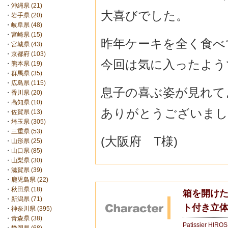
・
沖縄県 (21)
大喜びでした。
・
岩手県 (20)
・
岐阜県 (48)
・
宮崎県 (15)
昨年ケーキを全く食べ
・
宮城県 (43)
・
京都府 (103)
今回は気に入ったよう
・
熊本県 (19)
・
群馬県 (35)
・
広島県 (115)
息子の喜ぶ姿が見れて
・
香川県 (20)
・
高知県 (10)
ありがとうございまし
・
佐賀県 (13)
・
埼玉県 (305)
・
三重県 (53)
(大阪府 T様)
・
山形県 (25)
・
山口県 (85)
・
山梨県 (30)
・
滋賀県 (39)
・
鹿児島県 (22)
・
秋田県 (18)
箱を開けた
・
新潟県 (71)
ト付き立
・
神奈川県 (395)
・
青森県 (38)
Patissier HIRO