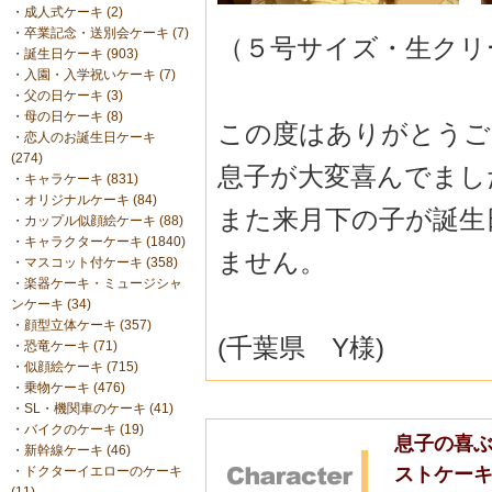
・
成人式ケーキ (2)
・
卒業記念・送別会ケーキ (7)
（５号サイズ・生クリ
・
誕生日ケーキ (903)
・
入園・入学祝いケーキ (7)
・
父の日ケーキ (3)
・
母の日ケーキ (8)
この度はありがとうご
・
恋人のお誕生日ケーキ
(274)
息子が大変喜んでまし
・
キャラケーキ (831)
・
オリジナルケーキ (84)
また来月下の子が誕生
・
カップル似顔絵ケーキ (88)
・
キャラクターケーキ (1840)
ません。
・
マスコット付ケーキ (358)
・
楽器ケーキ・ミュージシャ
ンケーキ (34)
・
顔型立体ケーキ (357)
(千葉県 Y様)
・
恐竜ケーキ (71)
・
似顔絵ケーキ (715)
・
乗物ケーキ (476)
・
SL・機関車のケーキ (41)
・
バイクのケーキ (19)
息子の喜ぶ
・
新幹線ケーキ (46)
ストケー
・
ドクターイエローのケーキ