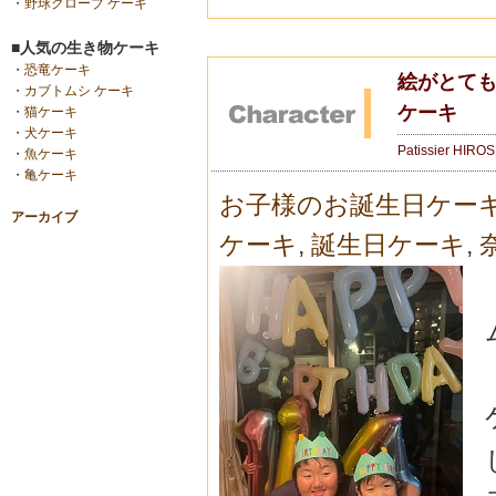
・
野球グローブ ケーキ
■人気の生き物ケーキ
・
恐竜ケーキ
絵がとても
・
カブトムシ ケーキ
ケーキ
・
猫ケーキ
・
犬ケーキ
Patissier HIRO
・
魚ケーキ
・
亀ケーキ
お子様のお誕生日ケー
アーカイブ
ケーキ
,
誕生日ケーキ
,