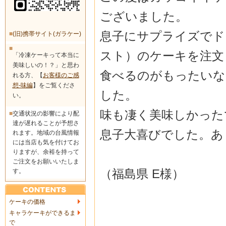
ございました。
息子にサプライズでド
■
(旧)携帯サイト(ガラケー)
■
スト）
のケーキを注文
「冷凍ケーキって本当に
美味しいの！？」と思わ
食べるのがもったいな
れる方、【
お客様のご感
想-味編
】をご覧くださ
した。
い。
味も凄く美味しかった
■
交通状況の影響により配
達が遅れることが予想さ
息子大喜びでした。あ
れます。地域の台風情報
には当店も気を付けてお
りますが、余裕を持って
ご注文をお願いいたしま
（福島県 E様）
す。
ケーキの価格
キャラケーキができるま
で