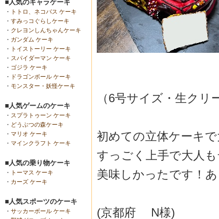
■人気のキャラケーキ
・
トトロ、ネコバス ケーキ
・
すみっコぐらしケーキ
・
クレヨンしんちゃんケーキ
・
ガンダム ケーキ
・
トイストーリー ケーキ
・
スパイダーマン ケーキ
・
ゴジラ ケーキ
・
ドラゴンボール ケーキ
・
モンスター・妖怪ケーキ
（6号サイズ・生クリ
■人気ゲームのケーキ
・
スプラトゥーン ケーキ
・
どうぶつの森ケーキ
初めての立体ケーキで
・
マリオ ケーキ
・
マインクラフト ケーキ
すっごく上手で大人も
■人気の乗り物ケーキ
美味しかったです！あ
・
トーマス ケーキ
・
カーズ ケーキ
■人気スポーツのケーキ
(京都府 N様)
・
サッカーボール ケーキ