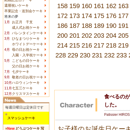
158
159
160
161
162
163
還暦祝いケーキ
卒業記念・送別会ケーキ
172
173
174
175
176
177
将来の夢
1月
お正月 干支
186
187
188
189
190
191
成人式お祝ケーキ
2月
バレンタインケーキ
200
201
202
203
204
205
3月
ひなまつりケーキ
214
215
216
217
218
219
ホワイトデーケーキ
4月
母の日お祝ケーキ
228
229
230
231
232
233
入園・入学祝ケーキ
5月
こどもの日ケーキ
父の日お祝ケーキ
7月
七夕ケーキ
9月
敬老の日お祝ケーキ
10月
ハロウィンケーキ
11月
七五三ケーキ
12月
クリスマスケーキ
食べるの
した。
毎週日曜日は定休日です
■
Patissier HIRO
スマッシュケーキ
お子様のお誕生日ケー
■
New
どうぶつケーキ 写