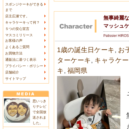
スポンジケーキができる
まで
店主広瀬です。
無事綺麗な状
キャラケーキって何？
マッシュ
５つの安心宣言
マスコミリリース
Patissier HIRO
お客様の声
よくあるご質問
1歳の誕生日ケーキ
,
お
お買物方法
ターケーキ
,
キャラケー
通販法に基づく表示
プライバシー・ポリシー
キ
,
福岡県
店舗紹介
サイトマップ
思いっき
りテレビ
で全国放
送されま
した。