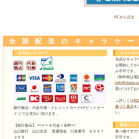
PCから注文
全 国 配 送 の キ ャ ラ ケ ー
お支払いについて
キャンセル
当店がキャラ
を開始してか
ル不可です。
（制作前は電
info@chara-c
受けつけてお
→詳しくは
特
基づく表示
を
銀行振込・代金引換・クレジットカード•デビットカー
い。
ド にてお支払い頂けます。
返品につい
【銀行振込】 <<ケーキ代金＋送料>>
食べ物ですの
山口銀行 山口支店 普通預金 口座番号 ６５４７
不可です。
２６９