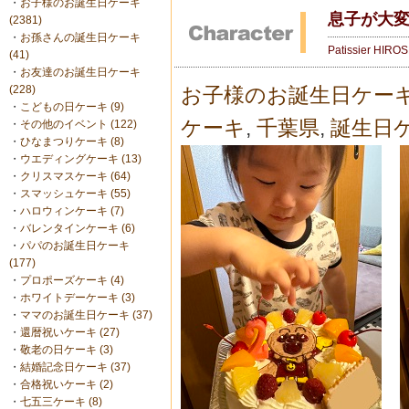
・
お子様のお誕生日ケーキ
息子が大変
(2381)
・
お孫さんの誕生日ケーキ
Patissier HIRO
(41)
・
お友達のお誕生日ケーキ
(228)
お子様のお誕生日ケー
・
こどもの日ケーキ (9)
ケーキ
,
千葉県
,
誕生日
・
その他のイベント (122)
・
ひなまつりケーキ (8)
・
ウエディングケーキ (13)
・
クリスマスケーキ (64)
・
スマッシュケーキ (55)
・
ハロウィンケーキ (7)
・
バレンタインケーキ (6)
・
パパのお誕生日ケーキ
(177)
・
プロポーズケーキ (4)
・
ホワイトデーケーキ (3)
・
ママのお誕生日ケーキ (37)
・
還暦祝いケーキ (27)
・
敬老の日ケーキ (3)
・
結婚記念日ケーキ (37)
・
合格祝いケーキ (2)
・
七五三ケーキ (8)