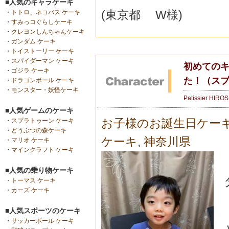
■人気のキャラケーキ
(東京都 W様)
・
トトロ、ネコバス ケーキ
・
すみっコぐらしケーキ
・
クレヨンしんちゃんケーキ
・
ガンダム ケーキ
・
トイストーリー ケーキ
・
スパイダーマン ケーキ
初めてのキ
・
ゴジラ ケーキ
た！（ス
・
ドラゴンボール ケーキ
・
モンスター・妖怪ケーキ
Patissier HIRO
■人気ゲームのケーキ
お子様のお誕生日ケー
・
スプラトゥーン ケーキ
・
どうぶつの森ケーキ
ケーキ
,
神奈川県
・
マリオ ケーキ
・
マインクラフト ケーキ
■人気の乗り物ケーキ
・
トーマス ケーキ
・
カーズ ケーキ
■人気スポーツのケーキ
・
サッカーボール ケーキ