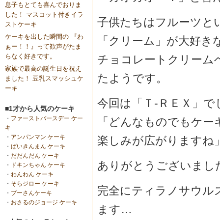
息子もとても喜んでおりま
した！ マスコット付きイラ
子供たちはフルーツと
ストケーキ
ケーキを出した瞬間の 『わ
「クリーム」が大好き
ぁー！！』って歓声がたま
らなく好きです。
チョコレートクリームベ
家族で最高の誕生日を祝え
たようです。
ました！ 豆乳スマッシュケ
ーキ
今回は「Ｔ-ＲＥＸ」で
■1才から人気のケーキ
・
ファーストバースデー ケー
「どんなものでもケー
キ
・
アンパンマン ケーキ
楽しみが広がりますね
・
ばいきんまん ケーキ
・
だだんだん ケーキ
ありがとうございまし
・
ドキンちゃん ケーキ
・
わんわん ケーキ
・
そらジロー ケーキ
完全にティラノサウルス
・
プーさんケーキ
・
おさるのジョージ ケーキ
ます…