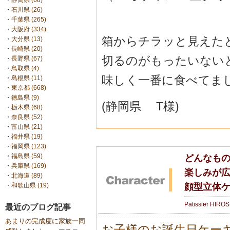
・
静岡県 (68)
・
石川県 (26)
・
千葉県 (265)
・
大阪府 (334)
箱からチラッと見えた
・
大分県 (13)
・
長崎県 (20)
切るのがもったいない
・
長野県 (67)
・
鳥取県 (4)
味しく一番に食べてま
・
島根県 (11)
・
東京都 (668)
・
徳島県 (9)
(静岡県 T様)
・
栃木県 (68)
・
奈良県 (52)
・
富山県 (21)
・
福井県 (19)
・
福岡県 (123)
・
福島県 (59)
どんなも
・
兵庫県 (169)
楽しみが
・
北海道 (89)
顔型立体
・
和歌山県 (19)
Patissier HIRO
最近のブログ記事
あまりの完成度に家族一同
お子様のお誕生日ケー