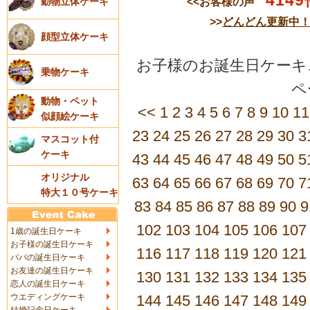
4149
<<お客様の声
動物立体ケーキ
>>
どんどん更新中
顔型立体ケーキ
お子様のお誕生日ケーキご
乗物ケーキ
動物・ペット
<<
1
2
3
4
5
6
7
8
9
10
11
似顔絵ケーキ
23
24
25
26
27
28
29
30
3
マスコット付
ケーキ
43
44
45
46
47
48
49
50
5
オリジナル
63
64
65
66
67
68
69
70
7
特大１０号ケーキ
83
84
85
86
87
88
89
90
9
102
103
104
105
106
107
1歳の誕生日ケーキ
お子様の誕生日ケーキ
116
117
118
119
120
121
パパの誕生日ケーキ
お友達の誕生日ケーキ
130
131
132
133
134
135
恋人の誕生日ケーキ
ウエディングケーキ
144
145
146
147
148
149
結婚記念日ケーキ