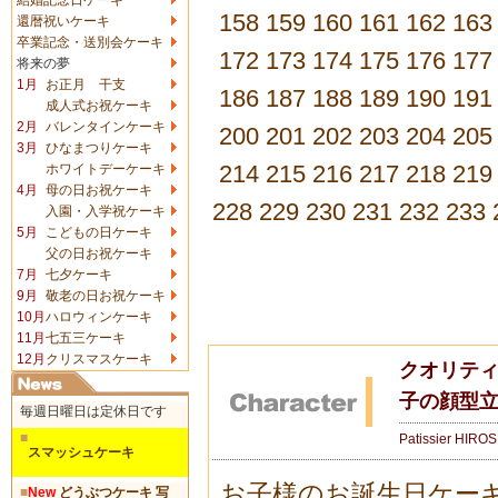
158
159
160
161
162
163
還暦祝いケーキ
卒業記念・送別会ケーキ
172
173
174
175
176
177
将来の夢
1月
お正月 干支
186
187
188
189
190
191
成人式お祝ケーキ
2月
バレンタインケーキ
200
201
202
203
204
205
3月
ひなまつりケーキ
214
215
216
217
218
219
ホワイトデーケーキ
4月
母の日お祝ケーキ
228
229
230
231
232
233
入園・入学祝ケーキ
5月
こどもの日ケーキ
父の日お祝ケーキ
7月
七夕ケーキ
9月
敬老の日お祝ケーキ
10月
ハロウィンケーキ
11月
七五三ケーキ
12月
クリスマスケーキ
クオリテ
子の顔型
毎週日曜日は定休日です
■
Patissier HIRO
スマッシュケーキ
お子様のお誕生日ケー
■
New
どうぶつケーキ 写