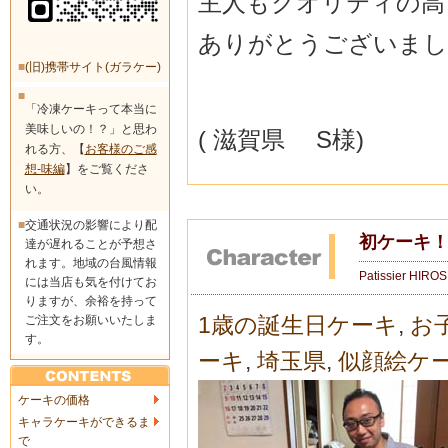
主人もクオリティの高
ありがとうございまし
■
(旧)携帯サイト(ガラケー)
■
「冷凍ケーキって本当に
美味しいの！？」と思わ
( 滋賀県 S様)
れる方、【
お客様のご感
想-味編
】をご覧くださ
い。
■
交通状況の影響により配
初ケーキ
達が遅れることが予想さ
れます。地域の台風情報
Patissier HIRO
には当店も気を付けてお
りますが、余裕を持って
1歳の誕生日ケーキ
,
お
ご注文をお願いいたしま
す。
ーキ
,
埼玉県
,
似顔絵ケ
ケーキの価格
キャラケーキができるま
で