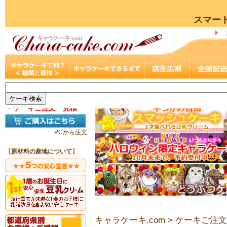
スマー
▼
ケーキご注文・見積
PCから注文
【
原材料の産地について
】
キャラケーキ.com
>
ケーキご注文