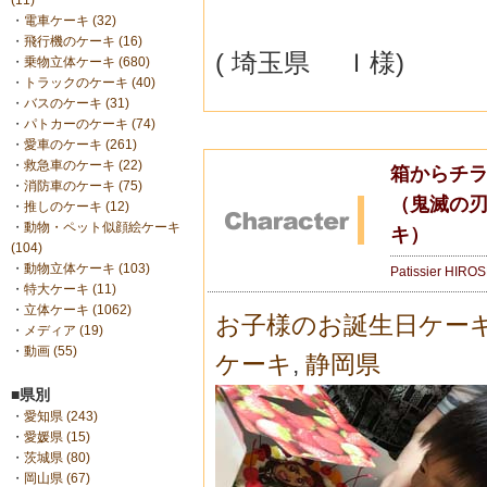
(11)
・
電車ケーキ (32)
・
飛行機のケーキ (16)
( 埼玉県 Ｉ様)
・
乗物立体ケーキ (680)
・
トラックのケーキ (40)
・
バスのケーキ (31)
・
パトカーのケーキ (74)
・
愛車のケーキ (261)
・
救急車のケーキ (22)
箱からチラ
・
消防車のケーキ (75)
（鬼滅の
・
推しのケーキ (12)
・
動物・ペット似顔絵ケーキ
キ）
(104)
・
動物立体ケーキ (103)
Patissier HIRO
・
特大ケーキ (11)
・
立体ケーキ (1062)
お子様のお誕生日ケー
・
メディア (19)
・
動画 (55)
ケーキ
,
静岡県
■県別
・
愛知県 (243)
・
愛媛県 (15)
・
茨城県 (80)
・
岡山県 (67)