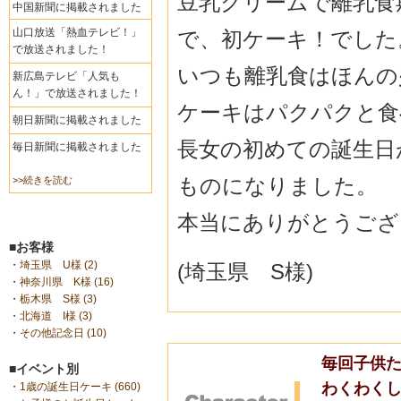
豆乳クリームで離乳食
中国新聞に掲載されました
山口放送「熱血テレビ！」
で、初ケーキ！でした
で放送されました！
いつも離乳食はほんの
新広島テレビ「人気も
ん！」で放送されました！
ケーキはパクパクと食
朝日新聞に掲載されました
長女の初めての誕生日
毎日新聞に掲載されました
ものになりました。
>>続きを読む
本当にありがとうござ
■お客様
・
埼玉県 U様 (2)
(埼玉県 S様)
・
神奈川県 K様 (16)
・
栃木県 S様 (3)
・
北海道 I様 (3)
・
その他記念日 (10)
毎回子供た
■イベント別
わくわく
・
1歳の誕生日ケーキ (660)