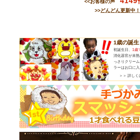
4149
<<お客様の声
>>
どんどん更新中
1歳の誕
初誕生日、
1歳
消化器官が未熟
っさりクリーム
ラーはお口に入
＞＞ 詳しく