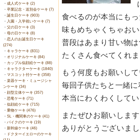
・
成人式ケーキ (2)
・
卒業記念・送別会ケーキ (7)
食べるのが本当にもっ
・
誕生日ケーキ (903)
・
入園・入学祝いケーキ (7)
・
父の日ケーキ (3)
味もめちゃくちゃおい
・
母の日ケーキ (8)
・
恋人のお誕生日ケーキ
普段はあまり甘い物は
(274)
・
キャラケーキ (831)
たくさん食べてくれま
・
オリジナルケーキ (84)
・
カップル似顔絵ケーキ (88)
・
キャラクターケーキ (1840)
もう何度もお願いして
・
マスコット付ケーキ (358)
・
楽器ケーキ・ミュージシャ
毎回子供たちと一緒に
ンケーキ (34)
・
顔型立体ケーキ (357)
本当にわくわくしてい
・
恐竜ケーキ (71)
・
似顔絵ケーキ (715)
・
乗物ケーキ (476)
またぜひお願いします
・
SL・機関車のケーキ (41)
・
バイクのケーキ (19)
ありがとうございまし
・
新幹線ケーキ (46)
・
ドクターイエローのケーキ