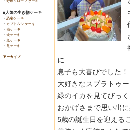
・
野球グローブ ケーキ
■人気の生き物ケーキ
・
恐竜ケーキ
・
カブトムシ ケーキ
・
猫ケーキ
・
犬ケーキ
・
魚ケーキ
・
亀ケーキ
アーカイブ
に
息子も大喜びでした！
大好きなスプラトゥー
緑のイカを見てびっく
おかげさまで思い出に
5歳の誕生日を迎える