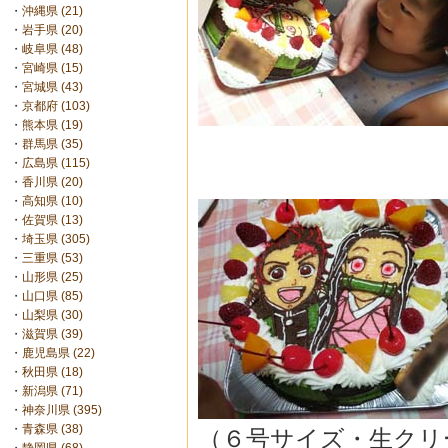
・
沖縄県 (21)
・
岩手県 (20)
・
岐阜県 (48)
・
宮崎県 (15)
・
宮城県 (43)
・
京都府 (103)
・
熊本県 (19)
・
群馬県 (35)
・
広島県 (115)
・
香川県 (20)
・
高知県 (10)
・
佐賀県 (13)
・
埼玉県 (305)
・
三重県 (53)
・
山形県 (25)
・
山口県 (85)
・
山梨県 (30)
・
滋賀県 (39)
・
鹿児島県 (22)
・
秋田県 (18)
・
新潟県 (71)
・
神奈川県 (395)
・
青森県 (38)
（６号サイズ・生クリ