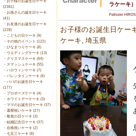
・
お子様のお誕生日ケーキ
ラケーキ
(2381)
・
お孫さんの誕生日ケーキ
Patissier HIRO
(41)
・
お友達のお誕生日ケーキ
お子様のお誕生日ケー
(228)
・
こどもの日ケーキ (9)
ケーキ
,
埼玉県
・
その他のイベント (122)
・
ひなまつりケーキ (8)
・
ウエディングケーキ (13)
・
クリスマスケーキ (64)
・
スマッシュケーキ (55)
・
ハロウィンケーキ (7)
・
バレンタインケーキ (6)
・
パパのお誕生日ケーキ
(177)
・
プロポーズケーキ (4)
・
ホワイトデーケーキ (3)
・
ママのお誕生日ケーキ (37)
・
還暦祝いケーキ (27)
・
敬老の日ケーキ (3)
・
結婚記念日ケーキ (37)
・
合格祝いケーキ (2)
・
七五三ケーキ (8)