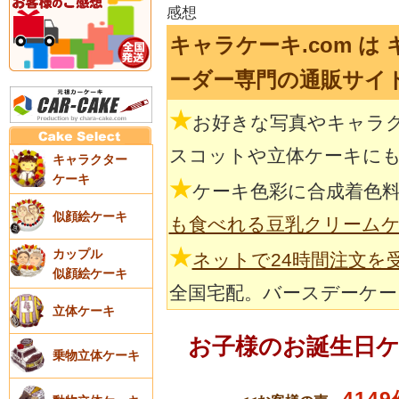
感想
キャラケーキ.com は
ーダー専門の通販サイ
★
お好きな写真やキャラ
スコットや立体ケーキに
キャラクター
ケーキ
★
ケーキ色彩に合成着色
似顔絵ケーキ
も食べれる豆乳クリーム
★
カップル
ネットで24時間注文を
似顔絵ケーキ
全国宅配。バースデーケー
立体ケーキ
お子様のお誕生日
乗物立体ケーキ