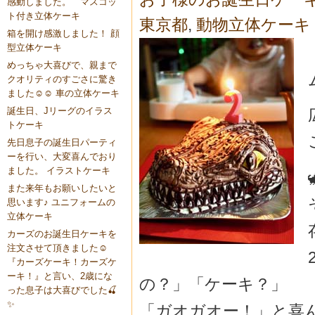
感動しました。 マスコッ
ト付き立体ケーキ
東京都
,
動物立体ケーキ
箱を開け感激しました！ 顔
型立体ケーキ
めっちゃ大喜びで、親まで
クオリティのすごさに驚き
ました☺️☺️ 車の立体ケーキ
誕生日、Jリーグのイラス
トケーキ
先日息子の誕生日パーティ
ーを行い、大変喜んでおり
ました。 イラストケーキ
また来年もお願いしたいと
思います♪ ユニフォームの
立体ケーキ
カーズのお誕生日ケーキを
注文させて頂きました☺️
『カーズケーキ！カーズケ
ーキ！』と言い、2歳にな
の？」「ケーキ？」
った息子は大喜びでした🍒
✨
「ガオガオー！」と喜