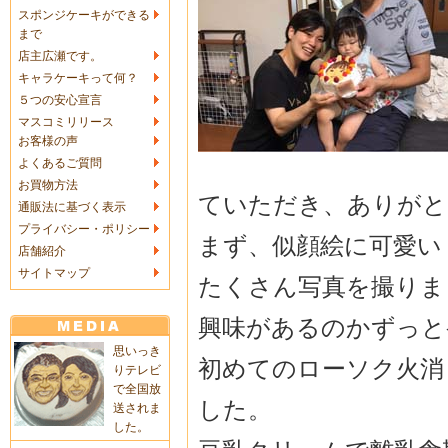
スポンジケーキができる
まで
店主広瀬です。
キャラケーキって何？
５つの安心宣言
マスコミリリース
お客様の声
よくあるご質問
お買物方法
ていただき、ありがと
通販法に基づく表示
プライバシー・ポリシー
まず、似顔絵に可愛い
店舗紹介
サイトマップ
たくさん写真を撮りま
興味があるのかずっと
思いっき
初めてのローソク火消
りテレビ
で全国放
した。
送されま
した。