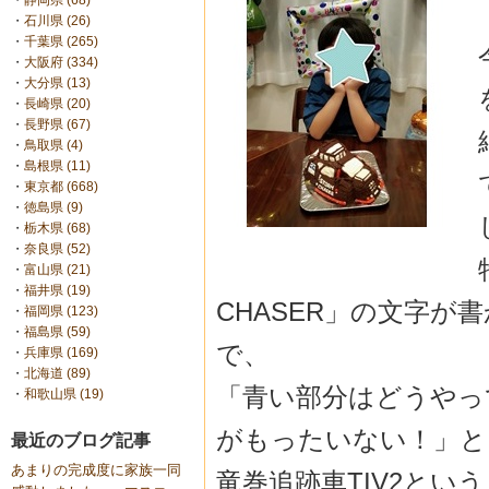
・
静岡県 (68)
・
石川県 (26)
・
千葉県 (265)
・
大阪府 (334)
・
大分県 (13)
・
長崎県 (20)
・
長野県 (67)
・
鳥取県 (4)
・
島根県 (11)
・
東京都 (668)
・
徳島県 (9)
・
栃木県 (68)
・
奈良県 (52)
・
富山県 (21)
・
福井県 (19)
CHASER」の文字が
・
福岡県 (123)
・
福島県 (59)
で、
・
兵庫県 (169)
・
北海道 (89)
「青い部分はどうやっ
・
和歌山県 (19)
がもったいない！」と
最近のブログ記事
あまりの完成度に家族一同
竜巻追跡車TIV2とい