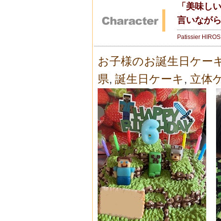
「美味し
言いながら
Patissier HIRO
お子様のお誕生日ケー
県
,
誕生日ケーキ
,
立体