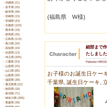
・
沖縄県 (21)
・
岩手県 (20)
・
岐阜県 (48)
(福島県 W様)
・
宮崎県 (15)
・
宮城県 (43)
・
京都府 (103)
・
熊本県 (19)
・
群馬県 (35)
・
広島県 (115)
・
香川県 (20)
細部まで
・
高知県 (10)
・
佐賀県 (13)
たしまし
・
埼玉県 (305)
・
三重県 (53)
Patissier HIRO
・
山形県 (25)
・
山口県 (85)
お子様のお誕生日ケー
・
山梨県 (30)
・
滋賀県 (39)
千葉県
,
誕生日ケーキ
,
・
鹿児島県 (22)
・
秋田県 (18)
・
新潟県 (71)
・
神奈川県 (395)
・
青森県 (38)