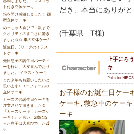
感動しました。 マスコッ
ト付き立体ケーキ
だき、本当にありがと
箱を開け感激しました！ 顔
型立体ケーキ
めっちゃ大喜びで、親まで
(千葉県 T様)
クオリティのすごさに驚き
ました☺️☺️ 車の立体ケーキ
誕生日、Jリーグのイラス
トケーキ
上手にろう
先日息子の誕生日パーティ
ーを行い、大変喜んでおり
キ
ました。 イラストケーキ
Patissier HIRO
また来年もお願いしたいと
思います♪ ユニフォームの
お子様のお誕生日ケー
立体ケーキ
カーズのお誕生日ケーキを
ケーキ
,
救急車のケーキ
注文させて頂きました☺️
『カーズケーキ！カーズケ
ーキ
ーキ！』と言い、2歳にな
った息子は大喜びでした🍒
✨