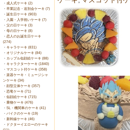
ケーキ
,
マスコット付ケ
・
成人式ケーキ (2)
・
卒業記念・送別会ケーキ (7)
・
誕生日ケーキ (903)
・
入園・入学祝いケーキ (7)
・
父の日ケーキ (3)
・
母の日ケーキ (8)
・
恋人のお誕生日ケーキ
(274)
・
キャラケーキ (831)
・
オリジナルケーキ (84)
・
カップル似顔絵ケーキ (88)
・
キャラクターケーキ (1840)
・
マスコット付ケーキ (358)
・
楽器ケーキ・ミュージシャ
ンケーキ (34)
・
顔型立体ケーキ (357)
・
恐竜ケーキ (71)
・
似顔絵ケーキ (715)
・
乗物ケーキ (476)
・
SL・機関車のケーキ (41)
・
バイクのケーキ (19)
・
新幹線ケーキ (46)
・
ドクターイエローのケーキ