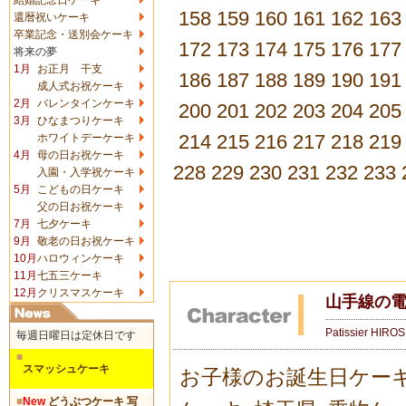
158
159
160
161
162
163
還暦祝いケーキ
卒業記念・送別会ケーキ
172
173
174
175
176
177
将来の夢
1月
お正月 干支
186
187
188
189
190
191
成人式お祝ケーキ
2月
バレンタインケーキ
200
201
202
203
204
205
3月
ひなまつりケーキ
214
215
216
217
218
219
ホワイトデーケーキ
4月
母の日お祝ケーキ
228
229
230
231
232
233
入園・入学祝ケーキ
5月
こどもの日ケーキ
父の日お祝ケーキ
7月
七夕ケーキ
9月
敬老の日お祝ケーキ
10月
ハロウィンケーキ
11月
七五三ケーキ
12月
クリスマスケーキ
山手線の
Patissier HIRO
毎週日曜日は定休日です
■
スマッシュケーキ
お子様のお誕生日ケー
■
New
どうぶつケーキ 写