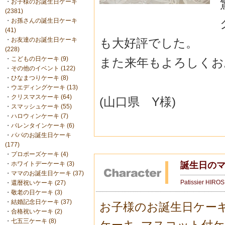
・
お子様のお誕生日ケーキ
(2381)
・
お孫さんの誕生日ケーキ
(41)
も大好評でした。
・
お友達のお誕生日ケーキ
(228)
・
こどもの日ケーキ (9)
また来年もよろしくお
・
その他のイベント (122)
・
ひなまつりケーキ (8)
・
ウエディングケーキ (13)
・
クリスマスケーキ (64)
(山口県 Y様)
・
スマッシュケーキ (55)
・
ハロウィンケーキ (7)
・
バレンタインケーキ (6)
・
パパのお誕生日ケーキ
(177)
・
プロポーズケーキ (4)
誕生日の
・
ホワイトデーケーキ (3)
・
ママのお誕生日ケーキ (37)
Patissier HIRO
・
還暦祝いケーキ (27)
・
敬老の日ケーキ (3)
・
結婚記念日ケーキ (37)
お子様のお誕生日ケー
・
合格祝いケーキ (2)
・
七五三ケーキ (8)