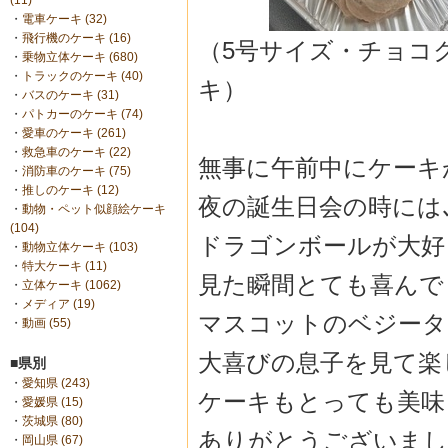
(11)
・
電車ケーキ (32)
・
飛行機のケーキ (16)
（5号サイズ・チョコ
・
乗物立体ケーキ (680)
・
トラックのケーキ (40)
キ）
・
バスのケーキ (31)
・
パトカーのケーキ (74)
・
愛車のケーキ (261)
・
救急車のケーキ (22)
無事に午前中にケーキ
・
消防車のケーキ (75)
・
推しのケーキ (12)
夜の誕生日会の時には
・
動物・ペット似顔絵ケーキ
(104)
ドラゴンボールが大好
・
動物立体ケーキ (103)
・
特大ケーキ (11)
見た瞬間とても喜んでく
・
立体ケーキ (1062)
・
メディア (19)
マスコットのベジータ
・
動画 (55)
大喜びの息子を見て楽
■県別
・
愛知県 (243)
ケーキもとっても美味
・
愛媛県 (15)
・
茨城県 (80)
ありがとうございまし
・
岡山県 (67)