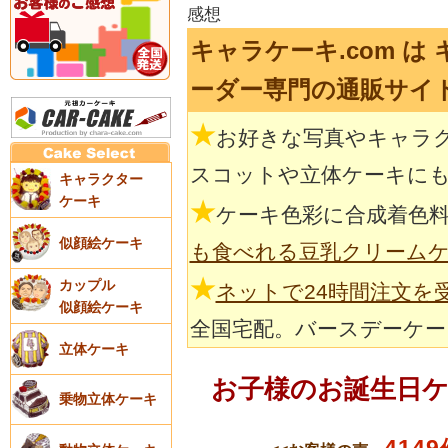
感想
キャラケーキ.com は
ーダー専門の通販サイ
★
お好きな写真やキャラ
スコットや立体ケーキに
キャラクター
ケーキ
★
ケーキ色彩に合成着色
似顔絵ケーキ
も食べれる豆乳クリーム
★
カップル
ネットで24時間注文を
似顔絵ケーキ
全国宅配。バースデーケー
立体ケーキ
お子様のお誕生日
乗物立体ケーキ