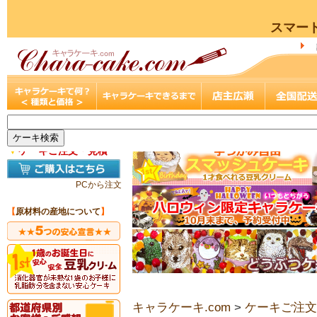
スマー
▼
ケーキご注文・見積
PCから注文
【
原材料の産地について
】
キャラケーキ.com
>
ケーキご注文