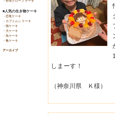
・
野球グローブ ケーキ
■人気の生き物ケーキ
・
恐竜ケーキ
・
カブトムシ ケーキ
・
猫ケーキ
・
犬ケーキ
・
魚ケーキ
・
亀ケーキ
アーカイブ
しまーす！
（神奈川県 Ｋ様）