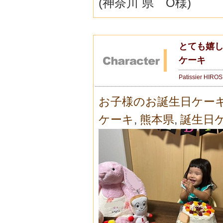
(神奈川 県 O様)
とても嬉し
ケーキ
Patissier HIRO
お子様のお誕生日ケー
ケーキ
,
熊本県
,
誕生日