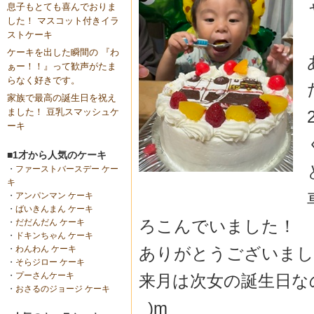
息子もとても喜んでおりま
した！ マスコット付きイラ
ストケーキ
ケーキを出した瞬間の 『わ
ぁー！！』って歓声がたま
らなく好きです。
家族で最高の誕生日を祝え
ました！ 豆乳スマッシュケ
ーキ
■1才から人気のケーキ
・
ファーストバースデー ケー
キ
・
アンパンマン ケーキ
・
ばいきんまん ケーキ
ろこんでいました！
・
だだんだん ケーキ
・
ドキンちゃん ケーキ
ありがとうございまし
・
わんわん ケーキ
・
そらジロー ケーキ
・
プーさんケーキ
来月は次女の誕生日なの
・
おさるのジョージ ケーキ
_)m