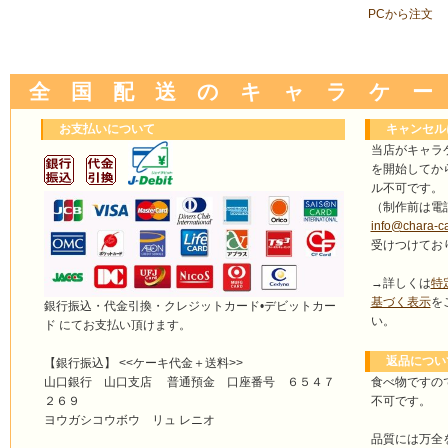
PCから注文
全 国 配 送 の キ ャ ラ ケ ー
お支払いについて
キャンセル
当店がキャラ
を開始してか
ル不可です。
（制作前は電
info@chara-c
受けつけてお
→詳しくは
特
基づく表示
を
銀行振込・代金引換・クレジットカード•デビットカー
い。
ド にてお支払い頂けます。
返品につい
【銀行振込】 <<ケーキ代金＋送料>>
食べ物ですの
山口銀行 山口支店 普通預金 口座番号 ６５４７
不可です。
２６９
ヨウガシコウボウ リュ レニオ
品質には万全