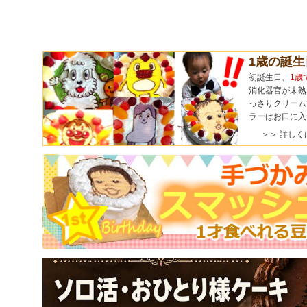
1歳の誕
初誕生日、
1歳
消化器官が未熟
っさりクリーム
ラーはお口に入
＞＞ 詳しく