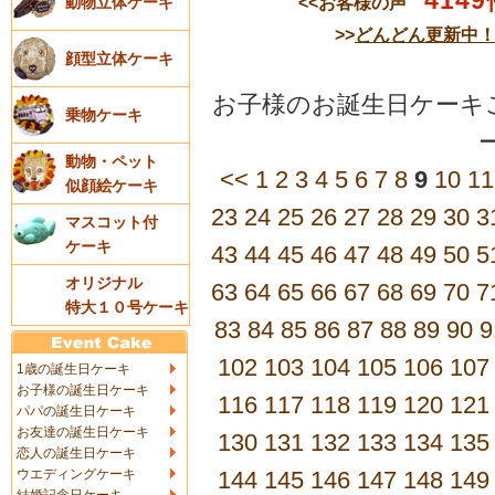
4149
<<お客様の声
動物立体ケーキ
>>
どんどん更新中
顔型立体ケーキ
お子様のお誕生日ケーキご
乗物ケーキ
動物・ペット
<<
1
2
3
4
5
6
7
8
9
10
11
似顔絵ケーキ
23
24
25
26
27
28
29
30
3
マスコット付
ケーキ
43
44
45
46
47
48
49
50
5
オリジナル
63
64
65
66
67
68
69
70
7
特大１０号ケーキ
83
84
85
86
87
88
89
90
9
102
103
104
105
106
107
1歳の誕生日ケーキ
お子様の誕生日ケーキ
116
117
118
119
120
121
パパの誕生日ケーキ
お友達の誕生日ケーキ
130
131
132
133
134
135
恋人の誕生日ケーキ
ウエディングケーキ
144
145
146
147
148
149
結婚記念日ケーキ