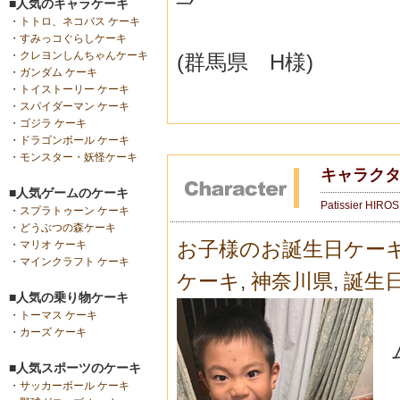
■人気のキャラケーキ
・
トトロ、ネコバス ケーキ
・
すみっコぐらしケーキ
・
クレヨンしんちゃんケーキ
(群馬県 H様)
・
ガンダム ケーキ
・
トイストーリー ケーキ
・
スパイダーマン ケーキ
・
ゴジラ ケーキ
・
ドラゴンボール ケーキ
・
モンスター・妖怪ケーキ
キャラクタ
■人気ゲームのケーキ
Patissier HIRO
・
スプラトゥーン ケーキ
・
どうぶつの森ケーキ
お子様のお誕生日ケー
・
マリオ ケーキ
・
マインクラフト ケーキ
ケーキ
,
神奈川県
,
誕生
■人気の乗り物ケーキ
・
トーマス ケーキ
・
カーズ ケーキ
■人気スポーツのケーキ
・
サッカーボール ケーキ