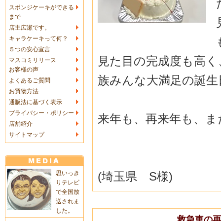
スポンジケーキができる
まで
店主広瀬です。
キャラケーキって何？
５つの安心宣言
見た目の完成度も高く
マスコミリリース
お客様の声
族みんな大満足の誕生
よくあるご質問
お買物方法
通販法に基づく表示
プライバシー・ポリシー
来年も、再来年も、ま
店舗紹介
サイトマップ
(埼玉県 S様)
思いっき
りテレビ
で全国放
送されま
した。
救急車の再