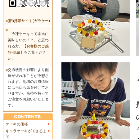
■
(旧)携帯サイト(ガラケー)
■
「冷凍ケーキって本当に
美味しいの！？」と思わ
れる方、【
お客様のご感
想-味編
】をご覧くださ
い。
■
交通状況の影響により配
達が遅れることが予想さ
れます。地域の台風情報
には当店も気を付けてお
りますが、余裕を持って
ご注文をお願いいたしま
す。
ケーキの価格
キャラケーキができるま
で