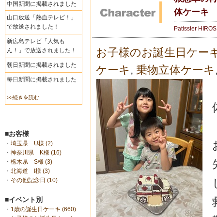
中国新聞に掲載されました
体ケーキ
山口放送「熱血テレビ！」
で放送されました！
Patissier HIRO
新広島テレビ「人気も
お子様のお誕生日ケー
ん！」で放送されました！
朝日新聞に掲載されました
ケーキ
,
乗物立体ケーキ
毎日新聞に掲載されました
>>続きを読む
■お客様
・
埼玉県 U様 (2)
・
神奈川県 K様 (16)
・
栃木県 S様 (3)
・
北海道 I様 (3)
・
その他記念日 (10)
■イベント別
・
1歳の誕生日ケーキ (660)