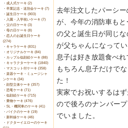
・
成人式ケーキ (2)
去年注文したパーシー
・
卒業記念・送別会ケーキ (7)
・
誕生日ケーキ (903)
・
入園・入学祝いケーキ (7)
が、今年の消防車もと
・
父の日ケーキ (3)
・
母の日ケーキ (8)
の父と誕生日が同じな
・
恋人のお誕生日ケーキ
(274)
が父ちゃんになってい
・
キャラケーキ (831)
・
オリジナルケーキ (84)
息子は好き放題食べれ
・
カップル似顔絵ケーキ (88)
・
キャラクターケーキ (1840)
もちろん息子だけでな
・
マスコット付ケーキ (358)
・
楽器ケーキ・ミュージシャ
た！
ンケーキ (34)
・
顔型立体ケーキ (357)
・
恐竜ケーキ (71)
実家でお祝いするはず
・
似顔絵ケーキ (715)
・
乗物ケーキ (476)
ので後ろのナンバープ
・
SL・機関車のケーキ (41)
・
バイクのケーキ (19)
でいました。
・
新幹線ケーキ (46)
・
ドクターイエローのケーキ