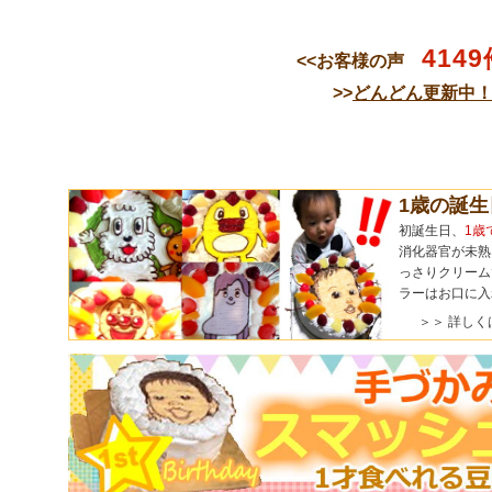
4149
<<お客様の声
>>
どんどん更新中
1歳の誕
初誕生日、
1歳
消化器官が未熟
っさりクリーム
ラーはお口に入
＞＞ 詳しく