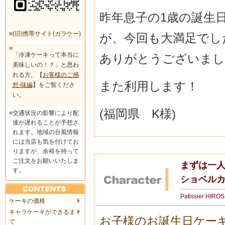
昨年息子の1歳の誕生
■
(旧)携帯サイト(ガラケー)
が、今回も大満足でし
■
「冷凍ケーキって本当に
ありがとうございまし
美味しいの！？」と思わ
れる方、【
お客様のご感
また利用します！
想-味編
】をご覧くださ
い。
(福岡県 K様)
■
交通状況の影響により配
達が遅れることが予想さ
れます。地域の台風情報
には当店も気を付けてお
りますが、余裕を持って
ご注文をお願いいたしま
まずは一人
す。
ショベル
Patissier HIRO
ケーキの価格
キャラケーキができるま
お子様のお誕生日ケー
で