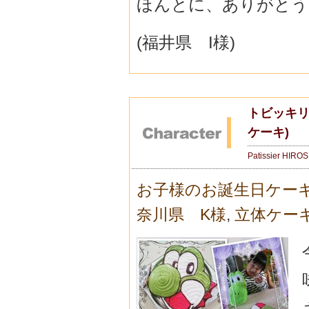
ほんとに、ありがとう
(福井県 I様)
トビッキリ
ケーキ)
Patissier HIRO
お子様のお誕生日ケー
奈川県 K様
,
立体ケー