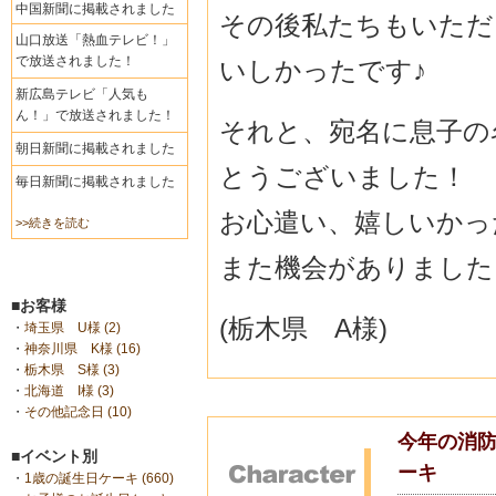
中国新聞に掲載されました
その後私たちもいただ
山口放送「熱血テレビ！」
で放送されました！
いしかったです♪
新広島テレビ「人気も
ん！」で放送されました！
それと、宛名に息子の
朝日新聞に掲載されました
とうございました！
毎日新聞に掲載されました
お心遣い、嬉しいかっ
>>続きを読む
また機会がありました
■お客様
(栃木県 A様)
・
埼玉県 U様 (2)
・
神奈川県 K様 (16)
・
栃木県 S様 (3)
・
北海道 I様 (3)
・
その他記念日 (10)
今年の消防
■イベント別
ーキ
・
1歳の誕生日ケーキ (660)