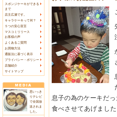
スポンジケーキができる
まで
店主広瀬です。
キャラケーキって何？
５つの安心宣言
マスコミリリース
お客様の声
よくあるご質問
お買物方法
通販法に基づく表示
プライバシー・ポリシー
店舗紹介
サイトマップ
思いっき
息子の為のケーキだっ
りテレビ
で全国放
送されま
食べさせてあげました(*
した。