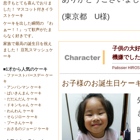
息子もとても喜んでおりま
した！ マスコット付きイラ
(東京都 U様)
ストケーキ
ケーキを出した瞬間の 『わ
ぁー！！』って歓声がたま
らなく好きです。
家族で最高の誕生日を祝え
子供の大
ました！ 豆乳スマッシュケ
ーキ
機嫌でし
Patissier HIRO
■1才から人気のケーキ
・
ファーストバースデー ケー
キ
お子様のお誕生日ケー
・
アンパンマン ケーキ
・
ばいきんまん ケーキ
・
だだんだん ケーキ
・
ドキンちゃん ケーキ
・
わんわん ケーキ
・
そらジロー ケーキ
・
プーさんケーキ
・
おさるのジョージ ケーキ