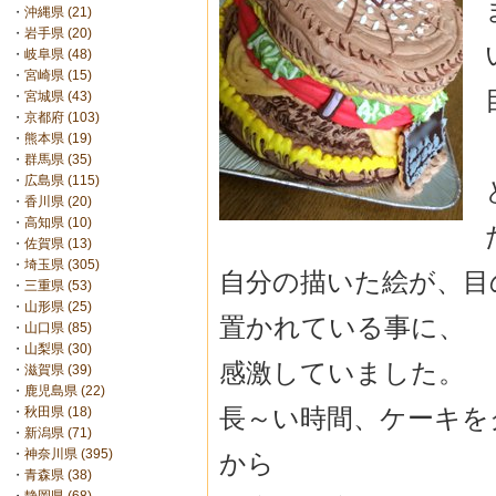
・
沖縄県 (21)
・
岩手県 (20)
・
岐阜県 (48)
・
宮崎県 (15)
・
宮城県 (43)
・
京都府 (103)
・
熊本県 (19)
・
群馬県 (35)
・
広島県 (115)
・
香川県 (20)
・
高知県 (10)
・
佐賀県 (13)
・
埼玉県 (305)
自分の描いた絵が、目
・
三重県 (53)
・
山形県 (25)
置かれている事に、
・
山口県 (85)
・
山梨県 (30)
感激していました。
・
滋賀県 (39)
・
鹿児島県 (22)
長～い時間、ケーキを
・
秋田県 (18)
・
新潟県 (71)
・
神奈川県 (395)
から
・
青森県 (38)