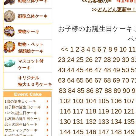
4149
<<お客様の声
動物立体ケーキ
>>
どんどん更新中
顔型立体ケーキ
お子様のお誕生日ケーキご
乗物ケーキ
動物・ペット
<<
1
2
3
4
5
6
7
8
9
10
11
似顔絵ケーキ
23
24
25
26
27
28
29
30
3
マスコット付
ケーキ
43
44
45
46
47
48
49
50
5
オリジナル
63
64
65
66
67
68
69
70
7
特大１０号ケーキ
83
84
85
86
87
88
89
90
9
102
103
104
105
106
107
1歳の誕生日ケーキ
お子様の誕生日ケーキ
116
117
118
119
120
121
パパの誕生日ケーキ
お友達の誕生日ケーキ
130
131
132
133
134
135
恋人の誕生日ケーキ
ウエディングケーキ
144
145
146
147
148
149
結婚記念日ケーキ