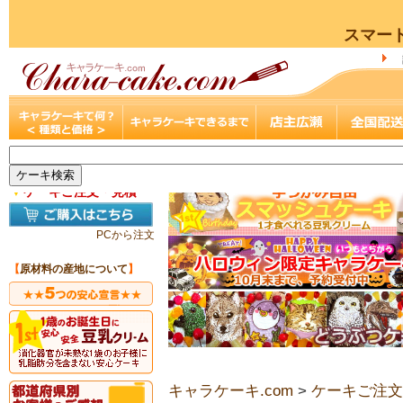
スマー
▼
ケーキご注文・見積
PCから注文
【
原材料の産地について
】
キャラケーキ.com
>
ケーキご注文