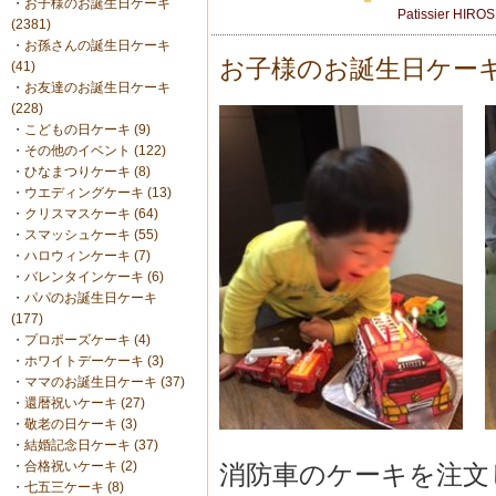
・
お子様のお誕生日ケーキ
Patissier HIRO
(2381)
・
お孫さんの誕生日ケーキ
お子様のお誕生日ケー
(41)
・
お友達のお誕生日ケーキ
(228)
・
こどもの日ケーキ (9)
・
その他のイベント (122)
・
ひなまつりケーキ (8)
・
ウエディングケーキ (13)
・
クリスマスケーキ (64)
・
スマッシュケーキ (55)
・
ハロウィンケーキ (7)
・
バレンタインケーキ (6)
・
パパのお誕生日ケーキ
(177)
・
プロポーズケーキ (4)
・
ホワイトデーケーキ (3)
・
ママのお誕生日ケーキ (37)
・
還暦祝いケーキ (27)
・
敬老の日ケーキ (3)
・
結婚記念日ケーキ (37)
・
合格祝いケーキ (2)
消防車のケーキを注文
・
七五三ケーキ (8)