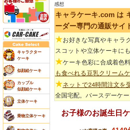
感想
キャラケーキ.com は
ーダー専門の通販サイ
★
お好きな写真やキャラ
スコットや立体ケーキに
キャラクター
ケーキ
★
ケーキ色彩に合成着色
似顔絵ケーキ
も食べれる豆乳クリーム
★
カップル
ネットで24時間注文を
似顔絵ケーキ
全国宅配。バースデーケー
立体ケーキ
お子様のお誕生日
乗物立体ケーキ