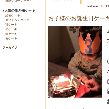
・
野球グローブ ケーキ
Patissier HIRO
■人気の生き物ケーキ
・
恐竜ケーキ
お子様のお誕生日ケー
・
カブトムシ ケーキ
・
猫ケーキ
・
犬ケーキ
・
魚ケーキ
・
亀ケーキ
アーカイブ