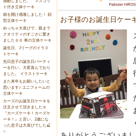
感動しました。 マスコッ
Patissier HIRO
ト付き立体ケーキ
箱を開け感激しました！ 顔
お子様のお誕生日ケー
型立体ケーキ
めっちゃ大喜びで、親まで
クオリティのすごさに驚き
ました☺️☺️ 車の立体ケーキ
誕生日、Jリーグのイラス
トケーキ
先日息子の誕生日パーティ
ーを行い、大変喜んでおり
ました。 イラストケーキ
また来年もお願いしたいと
思います♪ ユニフォームの
立体ケーキ
カーズのお誕生日ケーキを
注文させて頂きました☺️
『カーズケーキ！カーズケ
ーキ！』と言い、2歳にな
った息子は大喜びでした🍒
✨
ありがとうございまし