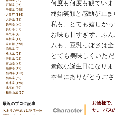
・
静岡県 (68)
何度も何度も観ていま
・
石川県 (26)
・
千葉県 (265)
終始笑顔と感動が止ま
・
大阪府 (334)
・
大分県 (13)
私も、とても嬉しかっ
・
長崎県 (20)
・
長野県 (67)
お味も甘すぎず、ふん
・
鳥取県 (4)
・
島根県 (11)
ムも、豆乳っぽさは全
・
東京都 (668)
・
徳島県 (9)
・
栃木県 (68)
とても美味しくいただ
・
奈良県 (52)
・
富山県 (21)
素敵な誕生日になりま
・
福井県 (19)
・
福岡県 (123)
本当にありがとうござ
・
福島県 (59)
・
兵庫県 (169)
・
北海道 (89)
・
和歌山県 (19)
お陰様で、
最近のブログ記事
た。 バス
あまりの完成度に家族一同