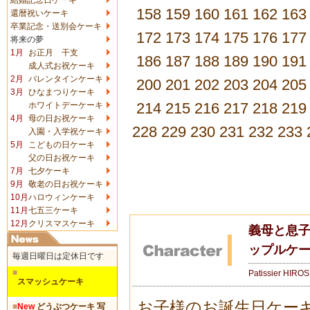
158
159
160
161
162
163
還暦祝いケーキ
卒業記念・送別会ケーキ
172
173
174
175
176
177
将来の夢
1月
お正月 干支
186
187
188
189
190
191
成人式お祝ケーキ
2月
バレンタインケーキ
200
201
202
203
204
205
3月
ひなまつりケーキ
214
215
216
217
218
219
ホワイトデーケーキ
4月
母の日お祝ケーキ
228
229
230
231
232
233
入園・入学祝ケーキ
5月
こどもの日ケーキ
父の日お祝ケーキ
7月
七夕ケーキ
9月
敬老の日お祝ケーキ
10月
ハロウィンケーキ
11月
七五三ケーキ
12月
クリスマスケーキ
義母と息子
ップルケー
毎週日曜日は定休日です
■
Patissier HIRO
スマッシュケーキ
お子様のお誕生日ケー
■
New
どうぶつケーキ 写