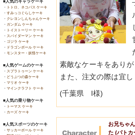
■人気のキャラケーキ
・
トトロ、ネコバス ケーキ
・
すみっコぐらしケーキ
・
クレヨンしんちゃんケーキ
・
ガンダム ケーキ
・
トイストーリー ケーキ
・
スパイダーマン ケーキ
・
ゴジラ ケーキ
・
ドラゴンボール ケーキ
・
モンスター・妖怪ケーキ
素敵なケーキをありが
■人気ゲームのケーキ
・
スプラトゥーン ケーキ
また、注文の際は宜し
・
どうぶつの森ケーキ
・
マリオ ケーキ
・
マインクラフト ケーキ
(千葉県 I様)
■人気の乗り物ケーキ
・
トーマス ケーキ
・
カーズ ケーキ
お兄ちゃ
■人気スポーツのケーキ
・
サッカーボール ケーキ
た (パト