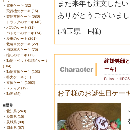
(11)
また来年も注文したい
・
電車ケーキ (32)
・
飛行機のケーキ (16)
ありがとうございまし
・
乗物立体ケーキ (680)
・
トラックのケーキ (40)
・
バスのケーキ (31)
(埼玉県 F様)
・
パトカーのケーキ (74)
・
愛車のケーキ (261)
・
救急車のケーキ (22)
・
消防車のケーキ (75)
・
推しのケーキ (12)
終始笑顔と
・
動物・ペット似顔絵ケーキ
(104)
ーキ)
・
動物立体ケーキ (103)
・
特大ケーキ (11)
Patissier HIRO
・
立体ケーキ (1062)
・
メディア (19)
お子様のお誕生日ケー
・
動画 (55)
■県別
・
愛知県 (243)
・
愛媛県 (15)
・
茨城県 (80)
・
岡山県 (67)