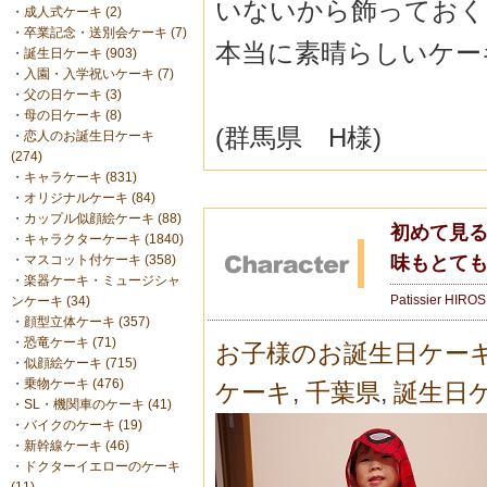
いないから飾っておく
・
成人式ケーキ (2)
・
卒業記念・送別会ケーキ (7)
本当に素晴らしいケー
・
誕生日ケーキ (903)
・
入園・入学祝いケーキ (7)
・
父の日ケーキ (3)
・
母の日ケーキ (8)
(群馬県 H様)
・
恋人のお誕生日ケーキ
(274)
・
キャラケーキ (831)
・
オリジナルケーキ (84)
・
カップル似顔絵ケーキ (88)
初めて見
・
キャラクターケーキ (1840)
味もとて
・
マスコット付ケーキ (358)
・
楽器ケーキ・ミュージシャ
Patissier HIRO
ンケーキ (34)
・
顔型立体ケーキ (357)
・
恐竜ケーキ (71)
お子様のお誕生日ケー
・
似顔絵ケーキ (715)
・
乗物ケーキ (476)
ケーキ
,
千葉県
,
誕生日
・
SL・機関車のケーキ (41)
・
バイクのケーキ (19)
・
新幹線ケーキ (46)
・
ドクターイエローのケーキ