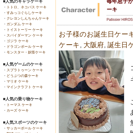
毎年息子が
■人気のキャラケーキ
・
トトロ、ネコバス ケーキ
ーキ
・
すみっコぐらしケーキ
・
クレヨンしんちゃんケーキ
Patissier HIRO
・
ガンダム ケーキ
・
トイストーリー ケーキ
お子様のお誕生日ケー
・
スパイダーマン ケーキ
・
ゴジラ ケーキ
ケーキ
,
大阪府
,
誕生日
・
ドラゴンボール ケーキ
・
モンスター・妖怪ケーキ
■人気ゲームのケーキ
・
スプラトゥーン ケーキ
・
どうぶつの森ケーキ
・
マリオ ケーキ
・
マインクラフト ケーキ
■人気の乗り物ケーキ
・
トーマス ケーキ
・
カーズ ケーキ
■人気スポーツのケーキ
・
サッカーボール ケーキ