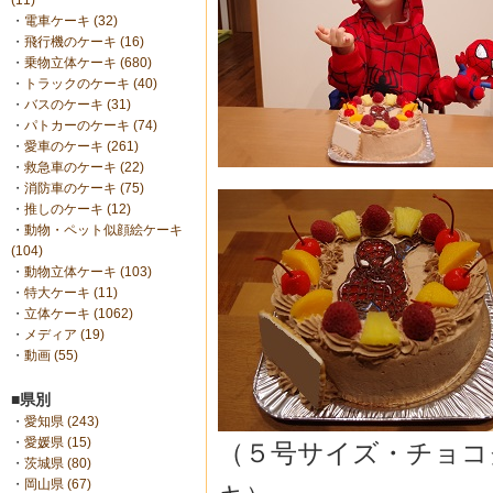
(11)
・
電車ケーキ (32)
・
飛行機のケーキ (16)
・
乗物立体ケーキ (680)
・
トラックのケーキ (40)
・
バスのケーキ (31)
・
パトカーのケーキ (74)
・
愛車のケーキ (261)
・
救急車のケーキ (22)
・
消防車のケーキ (75)
・
推しのケーキ (12)
・
動物・ペット似顔絵ケーキ
(104)
・
動物立体ケーキ (103)
・
特大ケーキ (11)
・
立体ケーキ (1062)
・
メディア (19)
・
動画 (55)
■県別
・
愛知県 (243)
・
愛媛県 (15)
（５号サイズ・チョコ
・
茨城県 (80)
・
岡山県 (67)