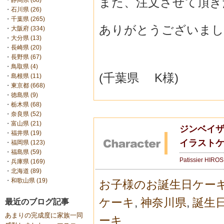
また、注文させて頂き
・
静岡県 (68)
・
石川県 (26)
・
千葉県 (265)
ありがとうございまし
・
大阪府 (334)
・
大分県 (13)
・
長崎県 (20)
・
長野県 (67)
・
鳥取県 (4)
(千葉県 K様)
・
島根県 (11)
・
東京都 (668)
・
徳島県 (9)
・
栃木県 (68)
・
奈良県 (52)
・
富山県 (21)
ジンベイ
・
福井県 (19)
イラスト
・
福岡県 (123)
・
福島県 (59)
Patissier HIRO
・
兵庫県 (169)
・
北海道 (89)
・
和歌山県 (19)
お子様のお誕生日ケー
ケーキ
,
神奈川県
,
誕生
最近のブログ記事
あまりの完成度に家族一同
ーキ