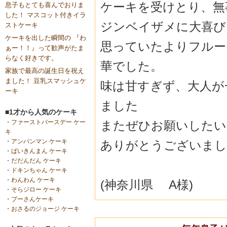
ケーキを受けとり、無
息子もとても喜んでおりま
した！ マスコット付きイラ
ジンベイザメに大喜び
ストケーキ
ケーキを出した瞬間の 『わ
思っていたよりフルー
ぁー！！』って歓声がたま
らなく好きです。
華でした。
家族で最高の誕生日を祝え
ました！ 豆乳スマッシュケ
味は甘すぎず、大人が
ーキ
ました
■1才から人気のケーキ
またぜひお願いしたい
・
ファーストバースデー ケー
キ
・
アンパンマン ケーキ
ありがとうございまし
・
ばいきんまん ケーキ
・
だだんだん ケーキ
・
ドキンちゃん ケーキ
・
わんわん ケーキ
(神奈川県 A様)
・
そらジロー ケーキ
・
プーさんケーキ
・
おさるのジョージ ケーキ