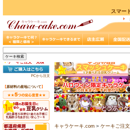
スマー
▼
ケーキご注文・見積
PCから注文
【
原材料の産地について
】
キャラケーキ.com
>
ケーキご注文