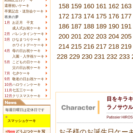
158
159
160
161
162
163
還暦祝いケーキ
卒業記念・送別会ケーキ
172
173
174
175
176
177
将来の夢
1月
お正月 干支
186
187
188
189
190
191
成人式お祝ケーキ
2月
バレンタインケーキ
200
201
202
203
204
205
3月
ひなまつりケーキ
214
215
216
217
218
219
ホワイトデーケーキ
4月
母の日お祝ケーキ
228
229
230
231
232
233
入園・入学祝ケーキ
5月
こどもの日ケーキ
父の日お祝ケーキ
7月
七夕ケーキ
9月
敬老の日お祝ケーキ
10月
ハロウィンケーキ
11月
七五三ケーキ
12月
クリスマスケーキ
目をキラキ
ラノサウ
毎週日曜日は定休日です
■
Patissier HIRO
スマッシュケーキ
お子様のお誕生日ケー
■
New
どうぶつケーキ 写