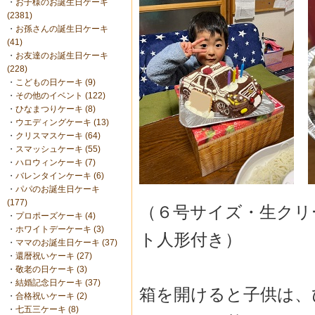
・
お子様のお誕生日ケーキ
(2381)
・
お孫さんの誕生日ケーキ
(41)
・
お友達のお誕生日ケーキ
(228)
・
こどもの日ケーキ (9)
・
その他のイベント (122)
・
ひなまつりケーキ (8)
・
ウエディングケーキ (13)
・
クリスマスケーキ (64)
・
スマッシュケーキ (55)
・
ハロウィンケーキ (7)
・
バレンタインケーキ (6)
・
パパのお誕生日ケーキ
(177)
（６号サイズ・生クリ
・
プロポーズケーキ (4)
・
ホワイトデーケーキ (3)
ト人形付き）
・
ママのお誕生日ケーキ (37)
・
還暦祝いケーキ (27)
・
敬老の日ケーキ (3)
・
結婚記念日ケーキ (37)
箱を開けると子供は、
・
合格祝いケーキ (2)
・
七五三ケーキ (8)