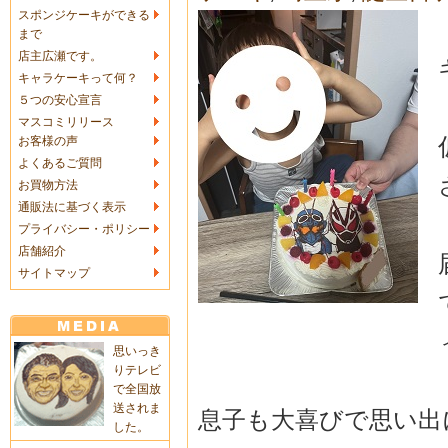
スポンジケーキができる
まで
店主広瀬です。
キャラケーキって何？
５つの安心宣言
マスコミリリース
お客様の声
よくあるご質問
お買物方法
通販法に基づく表示
プライバシー・ポリシー
店舗紹介
サイトマップ
思いっき
りテレビ
で全国放
送されま
息子も大喜びで思い出
した。