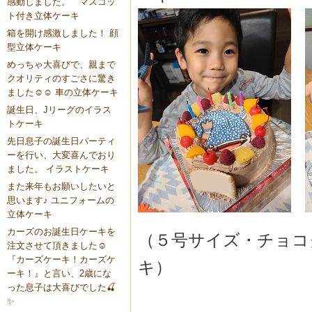
感動しました。 マスコッ
ト付き立体ケーキ
箱を開け感激しました！ 顔
型立体ケーキ
めっちゃ大喜びで、親まで
クオリティのすごさに驚き
ました☺️☺️ 車の立体ケーキ
誕生日、Jリーグのイラス
トケーキ
先日息子の誕生日パーティ
ーを行い、大変喜んでおり
ました。 イラストケーキ
また来年もお願いしたいと
思います♪ ユニフォームの
立体ケーキ
カーズのお誕生日ケーキを
（５号サイズ・チョコ
注文させて頂きました☺️
『カーズケーキ！カーズケ
キ）
ーキ！』と言い、2歳にな
った息子は大喜びでした🍒
✨