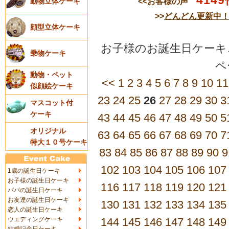
4149
<<お客様の声
動物立体ケーキ
>>
どんどん更新中
顔型立体ケーキ
お子様のお誕生日ケーキご
乗物ケーキ
動物・ペット
<<
1
2
3
4
5
6
7
8
9
10
11
似顔絵ケーキ
23
24
25
26
27
28
29
30
3
マスコット付
ケーキ
43
44
45
46
47
48
49
50
5
オリジナル
63
64
65
66
67
68
69
70
7
特大１０号ケーキ
83
84
85
86
87
88
89
90
9
102
103
104
105
106
107
1歳の誕生日ケーキ
お子様の誕生日ケーキ
116
117
118
119
120
121
パパの誕生日ケーキ
お友達の誕生日ケーキ
130
131
132
133
134
135
恋人の誕生日ケーキ
ウエディングケーキ
144
145
146
147
148
149
結婚記念日ケーキ