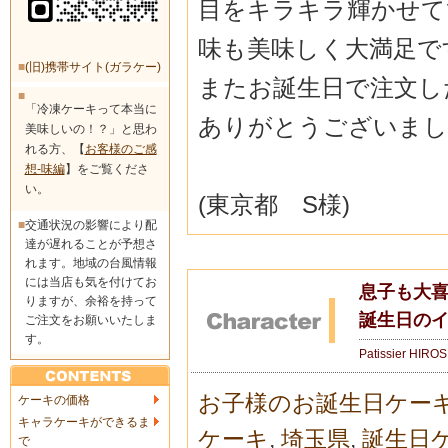
目をキラキラ輝かせて
味も美味しく大満足で
■
(旧)携帯サイト(ガラケー)
またお誕生日で注文し
■
「冷凍ケーキって本当に
ありがとうございまし
美味しいの！？」と思わ
れる方、【
お客様のご感
想-味編
】をご覧くださ
い。
(東京都 S様)
■
交通状況の影響により配
達が遅れることが予想さ
れます。地域の台風情報
には当店も気を付けてお
息子も大
りますが、余裕を持って
誕生日の
ご注文をお願いいたしま
す。
Patissier HIRO
お子様のお誕生日ケー
ケーキの価格
キャラケーキができるま
ケーキ
,
埼玉県
,
誕生日
で