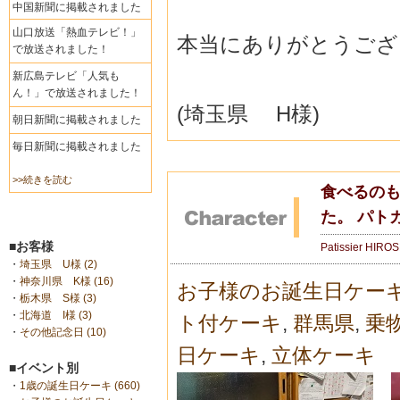
中国新聞に掲載されました
山口放送「熱血テレビ！」
本当にありがとうござ
で放送されました！
新広島テレビ「人気も
ん！」で放送されました！
(埼玉県 H様)
朝日新聞に掲載されました
毎日新聞に掲載されました
>>続きを読む
食べるの
た。 パト
■お客様
Patissier HIRO
・
埼玉県 U様 (2)
・
神奈川県 K様 (16)
お子様のお誕生日ケー
・
栃木県 S様 (3)
・
北海道 I様 (3)
ト付ケーキ
,
群馬県
,
乗
・
その他記念日 (10)
日ケーキ
,
立体ケーキ
■イベント別
・
1歳の誕生日ケーキ (660)