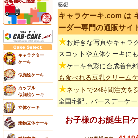
感想
キャラケーキ.com は
ーダー専門の通販サイ
★
お好きな写真やキャラ
スコットや立体ケーキに
キャラクター
ケーキ
★
ケーキ色彩に合成着色
似顔絵ケーキ
も食べれる豆乳クリーム
★
カップル
ネットで24時間注文を
似顔絵ケーキ
全国宅配。バースデーケー
立体ケーキ
お子様のお誕生日
乗物立体ケーキ