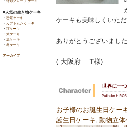
・
野球グローブ ケーキ
■人気の生き物ケーキ
・
恐竜ケーキ
ケーキも美味しくいただ
・
カブトムシ ケーキ
・
猫ケーキ
・
犬ケーキ
ありがとうございまし
・
魚ケーキ
・
亀ケーキ
アーカイブ
( 大阪府 T様)
世界に一つ
Patissier HIRO
お子様のお誕生日ケー
誕生日ケーキ
,
動物立体