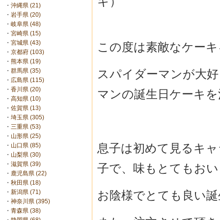
キ）
・
沖縄県 (21)
・
岩手県 (20)
・
岐阜県 (48)
・
宮崎県 (15)
・
宮城県 (43)
この度は素敵なケーキ
・
京都府 (103)
・
熊本県 (19)
スパイダーマンが大好
・
群馬県 (35)
・
広島県 (115)
・
香川県 (20)
マンの誕生日ケ
ーキを
・
高知県 (10)
・
佐賀県 (13)
・
埼玉県 (305)
・
三重県 (53)
・
山形県 (25)
息子は初めて見るキャ
・
山口県 (85)
・
山梨県 (30)
・
滋賀県 (39)
子で、
味もとてもおい
・
鹿児島県 (22)
・
秋田県 (18)
お陰様でとても良い誕
・
新潟県 (71)
・
神奈川県 (395)
・
青森県 (38)