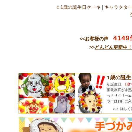
« 1歳の誕生日ケーキ
|
キャラクター
4149
<<お客様の声
>>
どんどん更新中
1歳の誕
初誕生日、
1歳
消化器官が未熟
っさりクリーム
ラーはお口に入
＞＞ 詳しく