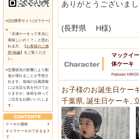
ありがとうございまし
■
(旧)携帯サイト(ガラケー)
(長野県 H様)
■
「冷凍ケーキって本当に
美味しいの！？」と思わ
れる方、【
お客様のご感
想-味編
】をご覧くださ
マックイー
い。
体ケーキ
■
交通状況の影響により配
Patissier HIRO
達が遅れることが予想さ
れます。地域の台風情報
には当店も気を付けてお
お子様のお誕生日ケー
りますが、余裕を持って
千葉県
,
誕生日ケーキ
,
ご注文をお願いいたしま
す。
ケーキの価格
キャラケーキができるま
で