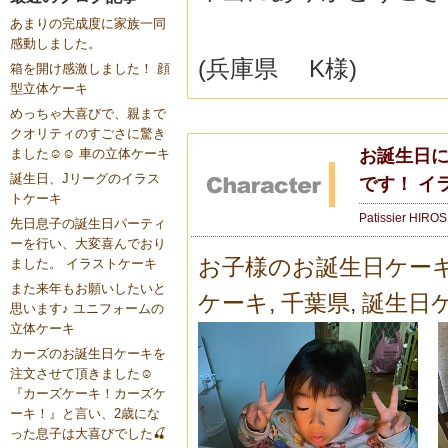
あまりの完成度に家族一同
感動しました。
(兵庫県 K様)
箱を開け感激しました！ 顔
型立体ケーキ
めっちゃ大喜びで、親まで
クオリティのすごさに驚き
お誕生日
ました☺️☺️ 車の立体ケーキ
誕生日、Jリーグのイラス
です！ イ
トケーキ
Patissier HIRO
先日息子の誕生日パーティ
ーを行い、大変喜んでおり
お子様のお誕生日ケー
ました。 イラストケーキ
また来年もお願いしたいと
ケーキ
,
千葉県
,
誕生日
思います♪ ユニフォームの
立体ケーキ
カーズのお誕生日ケーキを
注文させて頂きました☺️
『カーズケーキ！カーズケ
ーキ！』と言い、2歳にな
った息子は大喜びでした🍒