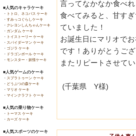
言ってなかなか食べれ
■人気のキャラケーキ
食べてみると、甘すぎ
・
トトロ、ネコバス ケーキ
・
すみっコぐらしケーキ
ていました！
・
クレヨンしんちゃんケーキ
・
ガンダム ケーキ
・
トイストーリー ケーキ
お誕生日にマリオでお
・
スパイダーマン ケーキ
・
ゴジラ ケーキ
です！ありがとうござ
・
ドラゴンボール ケーキ
・
モンスター・妖怪ケーキ
またリピートさせてい
■人気ゲームのケーキ
・
スプラトゥーン ケーキ
・
どうぶつの森ケーキ
(千葉県 Y様)
・
マリオ ケーキ
・
マインクラフト ケーキ
■人気の乗り物ケーキ
・
トーマス ケーキ
・
カーズ ケーキ
■人気スポーツのケーキ