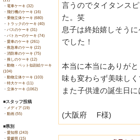
(11)
言うのでタイタンスピ
・
電車ケーキ (32)
・
飛行機のケーキ (16)
た。笑
・
乗物立体ケーキ (680)
・
トラックのケーキ (40)
息子は終始嬉しそうに
・
バスのケーキ (31)
・
パトカーのケーキ (74)
でした！
・
愛車のケーキ (261)
・
救急車のケーキ (22)
・
消防車のケーキ (75)
・
推しのケーキ (12)
本当に本当にありがとう
・
動物・ペット似顔絵ケーキ
(104)
味も変わらず美味しく
・
動物立体ケーキ (103)
・
特大ケーキ (11)
また子供達の誕生日には
・
立体ケーキ (1062)
■スタッフ投稿
・
メディア (19)
(大阪府 F様)
・
動画 (55)
■県別
・
愛知県 (243)
・
愛媛県 (15)