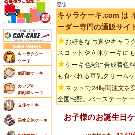
感想
キャラケーキ.com は
ーダー専門の通販サイ
★
お好きな写真やキャラ
スコットや立体ケーキに
キャラクター
ケーキ
★
ケーキ色彩に合成着色
似顔絵ケーキ
も食べれる豆乳クリーム
★
カップル
ネットで24時間注文を
似顔絵ケーキ
全国宅配。バースデーケー
立体ケーキ
お子様のお誕生日
乗物立体ケーキ