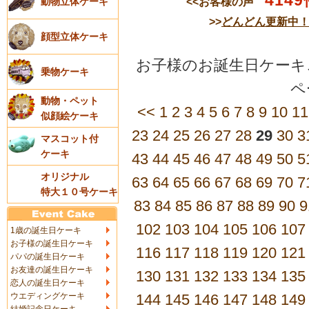
4149
<<お客様の声
動物立体ケーキ
>>
どんどん更新中
顔型立体ケーキ
お子様のお誕生日ケーキご
乗物ケーキ
動物・ペット
<<
1
2
3
4
5
6
7
8
9
10
11
似顔絵ケーキ
23
24
25
26
27
28
29
30
3
マスコット付
ケーキ
43
44
45
46
47
48
49
50
5
オリジナル
63
64
65
66
67
68
69
70
7
特大１０号ケーキ
83
84
85
86
87
88
89
90
9
102
103
104
105
106
107
1歳の誕生日ケーキ
お子様の誕生日ケーキ
116
117
118
119
120
121
パパの誕生日ケーキ
お友達の誕生日ケーキ
130
131
132
133
134
135
恋人の誕生日ケーキ
ウエディングケーキ
144
145
146
147
148
149
結婚記念日ケーキ