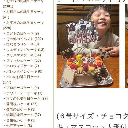
・
お子様のお誕生日ケーキ
(2381)
・
お孫さんの誕生日ケーキ
(41)
・
お友達のお誕生日ケーキ
(228)
・
こどもの日ケーキ (9)
・
その他のイベント (122)
・
ひなまつりケーキ (8)
・
ウエディングケーキ (13)
・
クリスマスケーキ (64)
・
スマッシュケーキ (55)
・
ハロウィンケーキ (7)
・
バレンタインケーキ (6)
・
パパのお誕生日ケーキ
(177)
・
プロポーズケーキ (4)
・
ホワイトデーケーキ (3)
・
ママのお誕生日ケーキ (37)
・
還暦祝いケーキ (27)
・
敬老の日ケーキ (3)
(６号サイズ・チョコ
・
結婚記念日ケーキ (37)
・
合格祝いケーキ (2)
キ・マスコット人形付
・
七五三ケーキ (8)