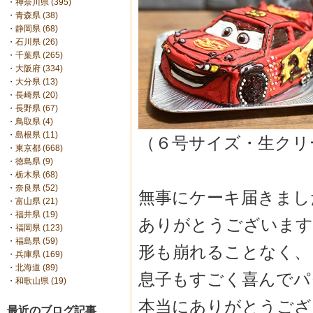
・
神奈川県 (395)
・
青森県 (38)
・
静岡県 (68)
・
石川県 (26)
・
千葉県 (265)
・
大阪府 (334)
・
大分県 (13)
・
長崎県 (20)
・
長野県 (67)
・
鳥取県 (4)
・
島根県 (11)
（６号サイズ・生クリ
・
東京都 (668)
・
徳島県 (9)
・
栃木県 (68)
・
奈良県 (52)
無事にケーキ届きまし
・
富山県 (21)
・
福井県 (19)
ありがとうございます
・
福岡県 (123)
・
福島県 (59)
形も崩れることなく、
・
兵庫県 (169)
・
北海道 (89)
息子もすごく喜んでパ
・
和歌山県 (19)
本当にありがとうござ
最近のブログ記事