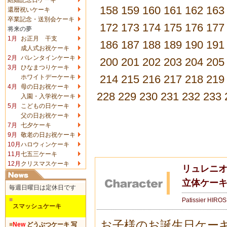
158
159
160
161
162
163
還暦祝いケーキ
卒業記念・送別会ケーキ
172
173
174
175
176
177
将来の夢
1月
お正月 干支
186
187
188
189
190
191
成人式お祝ケーキ
2月
バレンタインケーキ
200
201
202
203
204
205
3月
ひなまつりケーキ
214
215
216
217
218
219
ホワイトデーケーキ
4月
母の日お祝ケーキ
228
229
230
231
232
233
入園・入学祝ケーキ
5月
こどもの日ケーキ
父の日お祝ケーキ
7月
七夕ケーキ
9月
敬老の日お祝ケーキ
10月
ハロウィンケーキ
11月
七五三ケーキ
12月
クリスマスケーキ
リュレニオ
立体ケー
毎週日曜日は定休日です
■
Patissier HIRO
スマッシュケーキ
お子様のお誕生日ケー
■
New
どうぶつケーキ 写