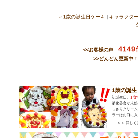
« 1歳の誕生日ケーキ
|
キャラクター
4149
<<お客様の声
>>
どんどん更新中
1歳の誕
初誕生日、
1歳
消化器官が未熟
っさりクリーム
ラーはお口に入
＞＞ 詳しく