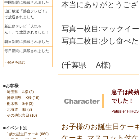
本当にありがとうござ
中国新聞に掲載されました
山口放送「熱血テレビ！」
で放送されました！
新広島テレビ「人気も
写真一枚目:マックイ
ん！」で放送されました！
写真二枚目:少し食べ
朝日新聞に掲載されました
毎日新聞に掲載されました
>>続きを読む
(千葉県 A様)
■お客様
息子は終
・
埼玉県 U様 (2)
・
神奈川県 K様 (16)
でした！
・
栃木県 S様 (3)
・
北海道 I様 (3)
Patissier HIRO
・
その他記念日 (10)
お子様のお誕生日ケー
■イベント別
・
1歳の誕生日ケーキ (660)
ケーキ
,
マスコット付ケ