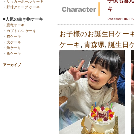
子供も喜ん
・
サッカーボール ケーキ
・
野球グローブ ケーキ
キ
■人気の生き物ケーキ
Patissier HIRO
・
恐竜ケーキ
・
カブトムシ ケーキ
お子様のお誕生日ケー
・
猫ケーキ
・
犬ケーキ
ケーキ
,
青森県
,
誕生日
・
魚ケーキ
・
亀ケーキ
アーカイブ