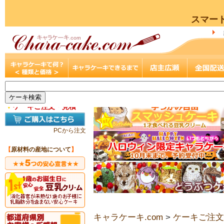
スマー
▼
ケーキご注文・見積
PCから注文
【
原材料の産地について
】
キャラケーキ.com
>
ケーキご注文