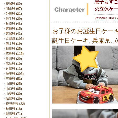
息子もすご
・
茨城県 (80)
の立体ケ
・
岡山県 (67)
・
沖縄県 (21)
Patissier HIRO
・
岩手県 (20)
・
岐阜県 (48)
・
宮崎県 (15)
お子様のお誕生日ケー
・
宮城県 (43)
・
京都府 (103)
誕生日ケーキ
,
兵庫県
,
・
熊本県 (19)
・
群馬県 (35)
・
広島県 (115)
・
香川県 (20)
・
高知県 (10)
・
佐賀県 (13)
・
埼玉県 (305)
・
三重県 (53)
・
山形県 (25)
・
山口県 (85)
・
山梨県 (30)
・
滋賀県 (39)
・
鹿児島県 (22)
・
秋田県 (18)
・
新潟県 (71)