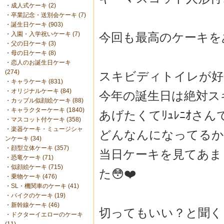
・
成人式ケーキ (2)
・
卒業記念・送別会ケーキ (7)
・
誕生日ケーキ (903)
今回も最高のケーキを
・
入園・入学祝いケーキ (7)
・
父の日ケーキ (3)
・
母の日ケーキ (8)
・
恋人のお誕生日ケーキ
(274)
スキビディトイレが好
・
キャラケーキ (831)
・
オリジナルケーキ (84)
今年の誕生日は絶対ス
・
カップル似顔絵ケーキ (88)
・
キャラクターケーキ (1840)
あげたくてﾘｭﾚﾆｵさ
・
マスコット付ケーキ (358)
・
楽器ケーキ・ミュージシャ
どんなんになってるか
ンケーキ (34)
・
顔型立体ケーキ (357)
当日ケーキを見てあま
・
恐竜ケーキ (71)
・
似顔絵ケーキ (715)
た😳❤️
・
乗物ケーキ (476)
・
SL・機関車のケーキ (41)
・
バイクのケーキ (19)
・
新幹線ケーキ (46)
切ってもいい？と聞く
・
ドクターイエローのケーキ