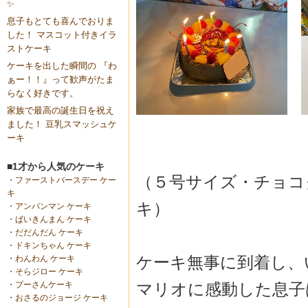
✨
息子もとても喜んでおりま
した！ マスコット付きイラ
ストケーキ
ケーキを出した瞬間の 『わ
ぁー！！』って歓声がたま
らなく好きです。
家族で最高の誕生日を祝え
ました！ 豆乳スマッシュケ
ーキ
■1才から人気のケーキ
（５号サイズ・チョコ
・
ファーストバースデー ケー
キ
キ）
・
アンパンマン ケーキ
・
ばいきんまん ケーキ
・
だだんだん ケーキ
・
ドキンちゃん ケーキ
ケーキ無事に到着し、
・
わんわん ケーキ
・
そらジロー ケーキ
マリオに感動した息子
・
プーさんケーキ
・
おさるのジョージ ケーキ