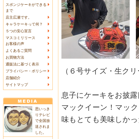
スポンジケーキができる
まで
店主広瀬です。
キャラケーキって何？
５つの安心宣言
マスコミリリース
お客様の声
よくあるご質問
お買物方法
通販法に基づく表示
（６号サイズ・生クリ
プライバシー・ポリシー
店舗紹介
サイトマップ
息子にケーキをお披露
マックイーン！マック
思いっき
りテレビ
味もとても美味しかっ
で全国放
送されま
した。