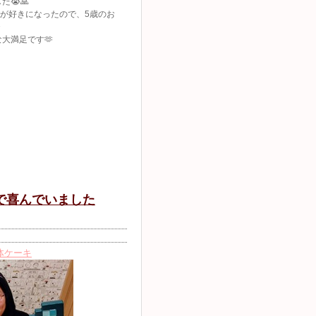
😭🙏
aftが好きになったので、5歳のお
️
大満足です🫶
奮で喜んでいました
体ケーキ