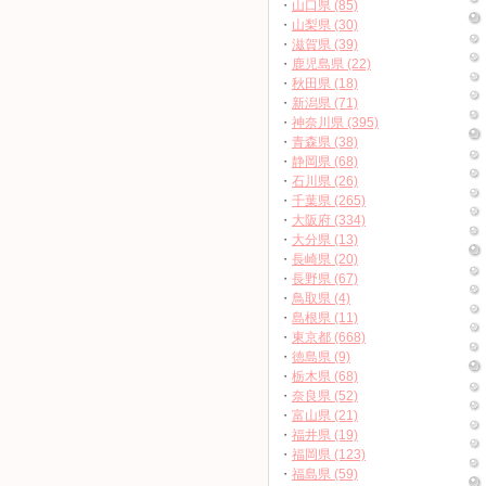
・
山口県 (85)
・
山梨県 (30)
・
滋賀県 (39)
・
鹿児島県 (22)
・
秋田県 (18)
・
新潟県 (71)
・
神奈川県 (395)
・
青森県 (38)
・
静岡県 (68)
・
石川県 (26)
・
千葉県 (265)
・
大阪府 (334)
・
大分県 (13)
・
長崎県 (20)
・
長野県 (67)
・
鳥取県 (4)
・
島根県 (11)
・
東京都 (668)
・
徳島県 (9)
・
栃木県 (68)
・
奈良県 (52)
・
富山県 (21)
・
福井県 (19)
・
福岡県 (123)
・
福島県 (59)