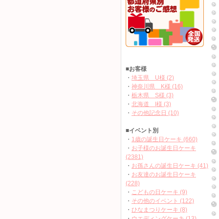
■お客様
・
埼玉県 U様 (2)
・
神奈川県 K様 (16)
・
栃木県 S様 (3)
・
北海道 I様 (3)
・
その他記念日 (10)
■イベント別
・
1歳の誕生日ケーキ (660)
・
お子様のお誕生日ケーキ
(2381)
・
お孫さんの誕生日ケーキ (41)
・
お友達のお誕生日ケーキ
(228)
・
こどもの日ケーキ (9)
・
その他のイベント (122)
・
ひなまつりケーキ (8)
・
ウエディングケーキ (13)