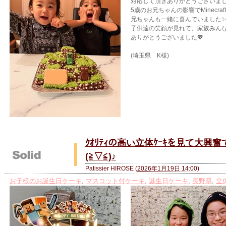
対応して頂きありがとうございました
5歳のお兄ちゃんの影響でMinecr
兄ちゃんも一緒に喜んでいました✨
子供達の笑顔が見れて、家族みんな
ありがとうございました💖
(埼玉県 K様)
ｸｵﾘﾃｨの高い立体ｹｰｷを見て大興
(≧▽≦)♪
Patissier HIROSE
(
2026年1月19日 14:00
)
お子様のお誕生日ケーキ
,
マスコット付ケーキ
,
誕生日ケーキ
,
長野県
,
立