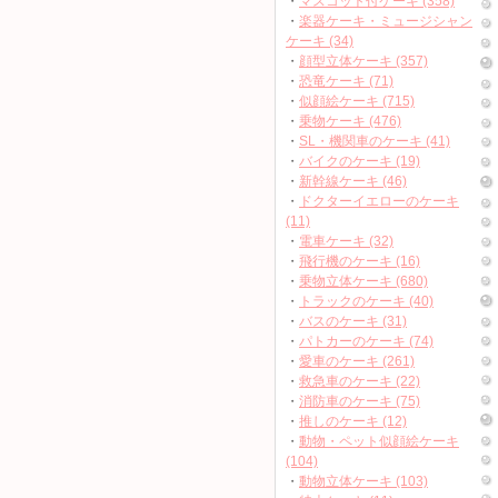
・
マスコット付ケーキ (358)
・
楽器ケーキ・ミュージシャン
ケーキ (34)
・
顔型立体ケーキ (357)
・
恐竜ケーキ (71)
・
似顔絵ケーキ (715)
・
乗物ケーキ (476)
・
SL・機関車のケーキ (41)
・
バイクのケーキ (19)
・
新幹線ケーキ (46)
・
ドクターイエローのケーキ
(11)
・
電車ケーキ (32)
・
飛行機のケーキ (16)
・
乗物立体ケーキ (680)
・
トラックのケーキ (40)
・
バスのケーキ (31)
・
パトカーのケーキ (74)
・
愛車のケーキ (261)
・
救急車のケーキ (22)
・
消防車のケーキ (75)
・
推しのケーキ (12)
・
動物・ペット似顔絵ケーキ
(104)
・
動物立体ケーキ (103)