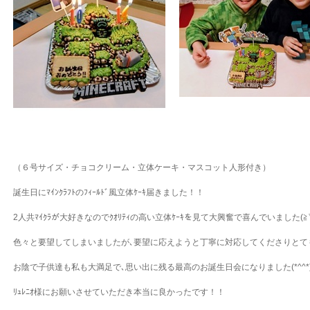
（６号サイズ・チョコクリーム・立体ケーキ・マスコット人形付き）
誕生日にﾏｲﾝｸﾗﾌﾄのﾌｨｰﾙﾄﾞ風立体ｹｰｷ届きました！
！
2人共ﾏｲｸﾗが大好きなのでｸｵﾘﾃｨの高い立体ｹｰｷを見て
大興奮で喜んでいました(≧▽
色々と要望してしまいましたが､
要望に応えようと丁寧に対応してくださりとて
お陰で子供達も私も大満足で､
思い出に残る最高のお誕生日会になりました(*^^*
ﾘｭﾚﾆｵ様にお願いさせていただき本当に良かったです！！