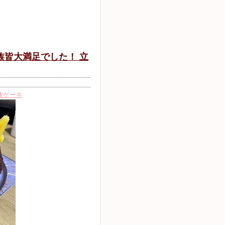
族皆大満足でした！ 立
体ケーキ