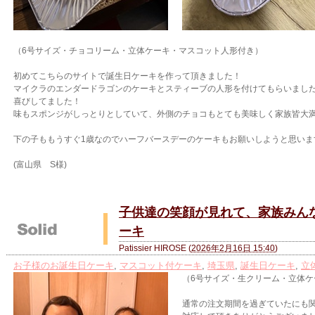
（6号サイズ・チョコリーム・立体ケーキ・マスコット人形付き）
初めてこちらのサイトで誕生日ケーキを作って頂きました！
マイクラのエンダードラゴンのケーキとスティーブの人形を付けて
もらいまし
喜びしてました！
味もスポンジがしっとりとしていて、
外側のチョコもとても美味しく家族皆大
下の子ももうすぐ1歳なのでハーフバースデーの
ケーキもお願いしようと思いま
(富山県 S様)
子供達の笑顔が見れて、家族みんな
ーキ
Patissier HIROSE
(
2026年2月16日 15:40
)
お子様のお誕生日ケーキ
,
マスコット付ケーキ
,
埼玉県
,
誕生日ケーキ
,
立
（6号サイズ・生クリーム・立体
通常の注文期間を過ぎていたにも