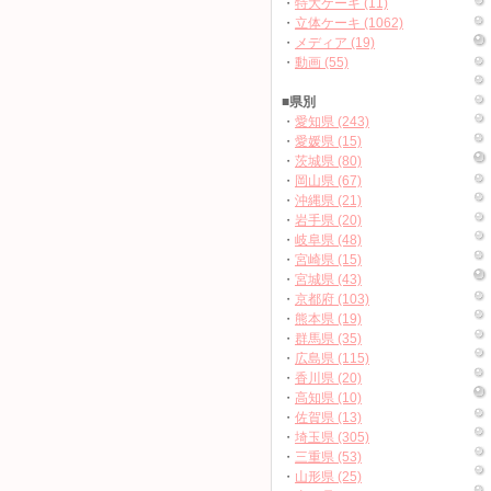
・
特大ケーキ (11)
・
立体ケーキ (1062)
・
メディア (19)
・
動画 (55)
■県別
・
愛知県 (243)
・
愛媛県 (15)
・
茨城県 (80)
・
岡山県 (67)
・
沖縄県 (21)
・
岩手県 (20)
・
岐阜県 (48)
・
宮崎県 (15)
・
宮城県 (43)
・
京都府 (103)
・
熊本県 (19)
・
群馬県 (35)
・
広島県 (115)
・
香川県 (20)
・
高知県 (10)
・
佐賀県 (13)
・
埼玉県 (305)
・
三重県 (53)
・
山形県 (25)