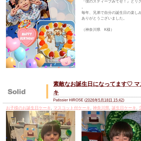
『僕のスティーブみてせ！』とリ
。
毎年、兄弟で自分の誕生日の楽し
ありがとうございました。
（神奈川県 K様）
素敵なお誕生日になってます♡ 
キ
Patissier HIROSE
(
2026年5月18日 15:42
)
お子様のお誕生日ケーキ
,
マスコット付ケーキ
,
神奈川県
,
誕生日ケーキ
,