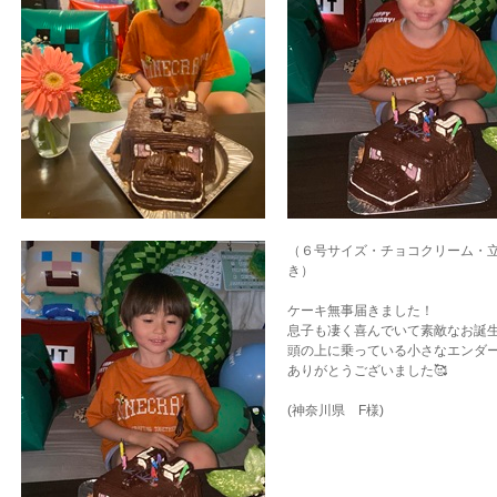
（６号サイズ・チョコクリーム・
き）
ケーキ無事届きました！
息子も凄く喜んでいて素敵なお誕
頭の上に乗っている小さなエンダー
ありがとうございました🥰
(神奈川県 F様)