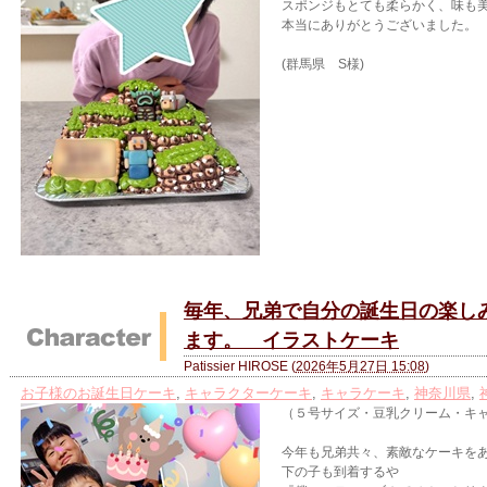
スポンジもとても柔らかく、味も
本当にありがとうございました。
(群馬県 S様)
毎年、兄弟で自分の誕生日の楽し
ます。 イラストケーキ
Patissier HIROSE
(
2026年5月27日 15:08
)
お子様のお誕生日ケーキ
,
キャラクターケーキ
,
キャラケーキ
,
神奈川県
,
（５号サイズ・豆乳クリーム・キ
今年も兄弟共々、素敵なケーキを
下の子も到着するや