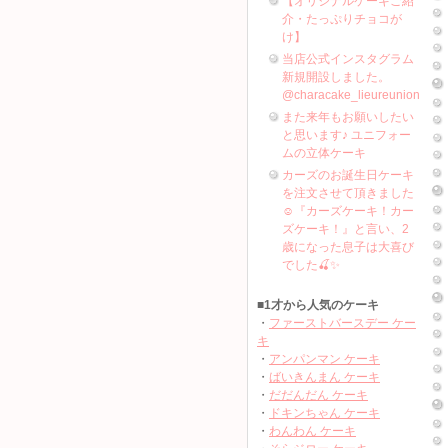
【オリジナルケーキご紹
介・たっぷりチョコが
け】
当店公式インスタグラム
新規開設しました。
@characake_lieureunion
また来年もお願いしたい
と思います♪ ユニフォー
ムの立体ケーキ
カーズのお誕生日ケーキ
を注文させて頂きました
☺️『カーズケーキ！カー
ズケーキ！』と言い、2
歳になった息子は大喜び
でした🍒✨
■1才から人気のケーキ
・
ファーストバースデー ケー
キ
・
アンパンマン ケーキ
・
ばいきんまん ケーキ
・
だだんだん ケーキ
・
ドキンちゃん ケーキ
・
わんわん ケーキ