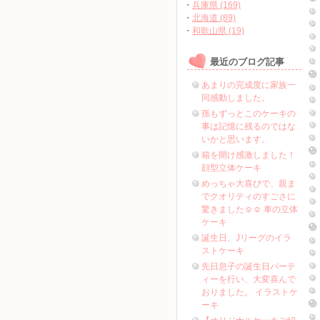
・
兵庫県 (169)
・
北海道 (89)
・
和歌山県 (19)
最近のブログ記事
あまりの完成度に家族一
同感動しました。
孫もずっとこのケーキの
事は記憶に残るのではな
いかと思います。
箱を開け感激しました！
顔型立体ケーキ
めっちゃ大喜びで、親ま
でクオリティのすごさに
驚きました☺️☺️ 車の立体
ケーキ
誕生日、Jリーグのイラ
ストケーキ
先日息子の誕生日パーテ
ィーを行い、大変喜んで
おりました。 イラストケ
ーキ