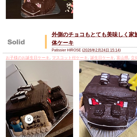
外側のチョコもとても美味しく家
体ケーキ
Patissier HIROSE
(
2026年2月24日 15:14
)
お子様のお誕生日ケーキ
,
マスコット付ケーキ
,
誕生日ケーキ
,
富山県
,
立