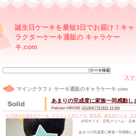
誕生日ケーキを最短3日でお届け！キャ
ラクターケーキ通販の キャラケー
キ.com
スマ
マインクラフト ケーキ通販のキャラケーキ.com
あまりの完成度に家族一同感動し
Patissier HIROSE
(
2026年7月28日 15:58
)
お子様のお誕生日ケーキ
,
マスコット付ケーキ
,
群馬県
,
誕生日ケーキ
,
立
（6号サイズ・豆乳クリーム・立
あまりの完成度に家族一同感動し