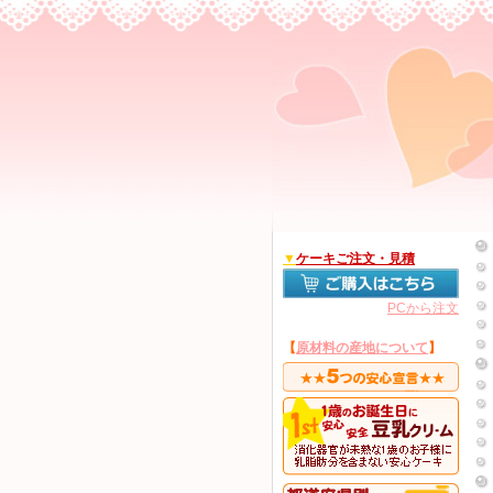
▼
ケーキご注文・見積
PCから注文
【
原材料の産地について
】