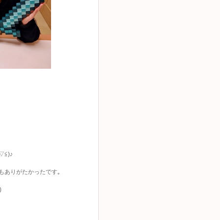
≦)♪
もありがたかったで
す｡
)