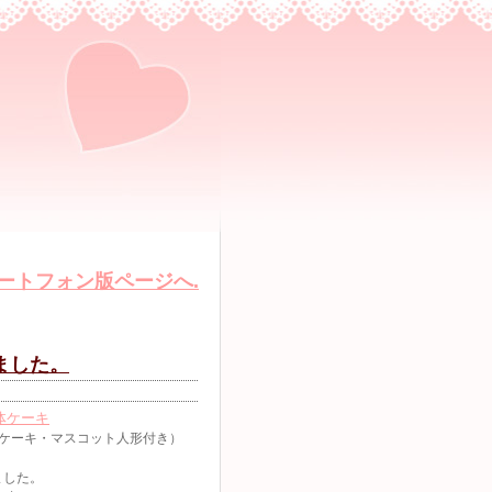
ートフォン版ページへ.
ました。
体ケーキ
体ケーキ・マスコット人形付き）
ました。