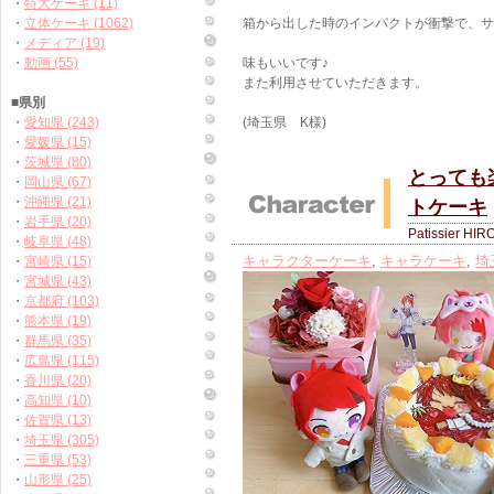
・
特大ケーキ (11)
・
立体ケーキ (1062)
箱から出した時のインパクトが衝撃で、サ
・
メディア (19)
・
動画 (55)
味もいいです♪
また利用させていただきます。
■県別
・
愛知県 (243)
(埼玉県 K様)
・
愛媛県 (15)
・
茨城県 (80)
とっても
・
岡山県 (67)
・
沖縄県 (21)
トケーキ
・
岩手県 (20)
Patissier HIR
・
岐阜県 (48)
キャラクターケーキ
,
キャラケーキ
,
埼
・
宮崎県 (15)
・
宮城県 (43)
・
京都府 (103)
・
熊本県 (19)
・
群馬県 (35)
・
広島県 (115)
・
香川県 (20)
・
高知県 (10)
・
佐賀県 (13)
・
埼玉県 (305)
・
三重県 (53)
・
山形県 (25)