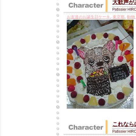
大歓声が
Patissier HIR
お友達のお誕生日ケーキ
,
東京都
,
動物
これなら
Patissier HIR