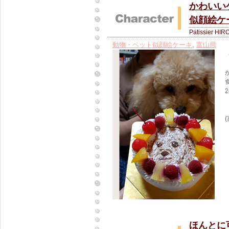
かわいい
似顔絵ケ
Patissier HIR
動物・ペット似顔絵ケーキ
,
富山県
ほんとに