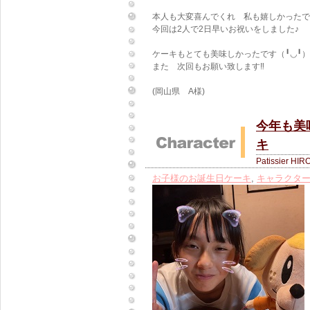
本人も大変喜んでくれ 私も嬉しかったです(
今回は2人で2日早いお祝いをしました♪
ケーキもとても美味しかったです（╹◡╹）
また 次回もお願い致します‼︎
(岡山県 A様)
今年も美
キ
Patissier HIR
お子様のお誕生日ケーキ
,
キャラクタ