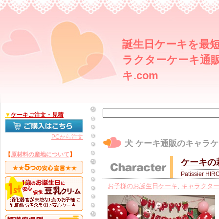
誕生日ケーキを最短
ラクターケーキ通販
キ.com
▼
ケーキご注文・見積
PCから注文
犬 ケーキ通販のキャラケー
【
原材料の産地について
】
ケーキの
Patissier HIR
お子様のお誕生日ケーキ
,
キャラクタ