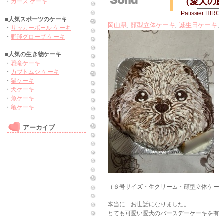
（愛犬の
・
カーズ ケーキ
Patissier HIR
■人気スポーツのケーキ
岡山県
,
顔型立体ケーキ
,
誕生日ケーキ
・
サッカーボール ケーキ
・
野球グローブ ケーキ
■人気の生き物ケーキ
・
恐竜ケーキ
・
カブトムシ ケーキ
・
猫ケーキ
・
犬ケーキ
・
魚ケーキ
・
亀ケーキ
アーカイブ
（６号サイズ・生クリーム・顔型立体ケー
本当に お世話になりました。
とても可愛い愛犬のバースデーケーキを有