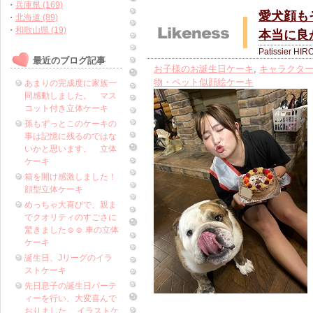
・
兵庫県 (169)
愛犬顔も
・
北海道 (89)
・
和歌山県 (19)
本当に良
Patissier HIR
最近のブログ記事
お子様のお誕生日ケーキ
,
キャラクタ
物・ペット似顔絵ケーキ
あまりの完成度に家族一
同感動しました。 マス
コット付き立体ケーキ
孫もずっとこのケーキの
事は記憶に残るのではな
いかと思います。 立体
ケーキ
箱を開け感激しました！
顔型立体ケーキ
めっちゃ大喜びで、親ま
でクオリティのすごさに
驚きました☺️☺️ 車の立体
ケーキ
誕生日、Jリーグのイラ
ストケーキ
先日息子の誕生日パーテ
ィーを行い、大変喜んで
おりました。 イラストケ