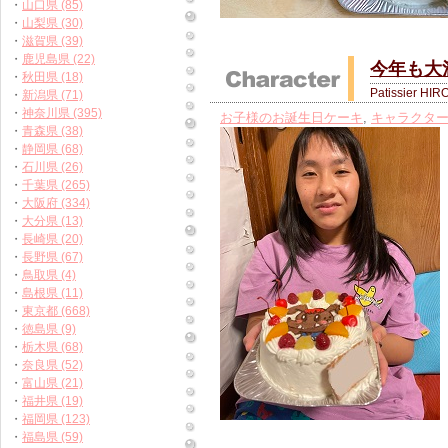
・
山口県 (85)
・
山梨県 (30)
・
滋賀県 (39)
・
鹿児島県 (22)
今年も大
・
秋田県 (18)
Patissier HIR
・
新潟県 (71)
・
神奈川県 (395)
お子様のお誕生日ケーキ
,
キャラクタ
・
青森県 (38)
・
静岡県 (68)
・
石川県 (26)
・
千葉県 (265)
・
大阪府 (334)
・
大分県 (13)
・
長崎県 (20)
・
長野県 (67)
・
鳥取県 (4)
・
島根県 (11)
・
東京都 (668)
・
徳島県 (9)
・
栃木県 (68)
・
奈良県 (52)
・
富山県 (21)
・
福井県 (19)
・
福岡県 (123)
・
福島県 (59)