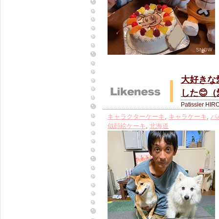
大好きな
した😊
Patissier HIR
キャラクターケーキ
,
キャラケーキ
,
パ
似顔絵ケーキ
,
北海道