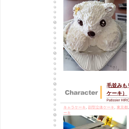
毛並みも
ケーキ）
Patissier HIR
キャラケーキ
,
顔型立体ケーキ
,
東京都
ーキ