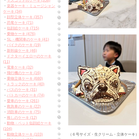
・
マスコット付ケーキ (358)
・
楽器ケーキ・ミュージシャン
ケーキ (34)
・
顔型立体ケーキ (357)
・
恐竜ケーキ (71)
・
似顔絵ケーキ (715)
・
乗物ケーキ (476)
・
SL・機関車のケーキ (41)
・
バイクのケーキ (19)
・
新幹線ケーキ (46)
・
ドクターイエローのケーキ
(11)
・
電車ケーキ (32)
・
飛行機のケーキ (16)
・
乗物立体ケーキ (680)
・
トラックのケーキ (40)
・
バスのケーキ (31)
・
パトカーのケーキ (74)
・
愛車のケーキ (261)
・
救急車のケーキ (22)
・
消防車のケーキ (75)
・
推しのケーキ (12)
・
動物・ペット似顔絵ケーキ
(104)
・
動物立体ケーキ (103)
（６号サイズ・生クリーム・立体ケーキ）