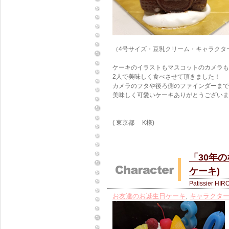
（4号サイズ・豆乳クリーム・キャラクタ
ケーキのイラストもマスコットのカメラも
2人で美味しく食べさせて頂きました！
カメラのフタや後ろ側のファインダーまで
美味しく可愛いケーキありがとうございまし
( 東京都 K様)
「30年
ケーキ)
Patissier HIR
お友達のお誕生日ケーキ
,
キャラクタ