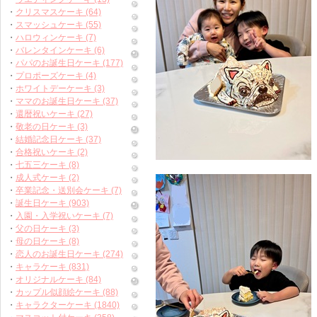
・
クリスマスケーキ (64)
・
スマッシュケーキ (55)
・
ハロウィンケーキ (7)
・
バレンタインケーキ (6)
・
パパのお誕生日ケーキ (177)
・
プロポーズケーキ (4)
・
ホワイトデーケーキ (3)
・
ママのお誕生日ケーキ (37)
・
還暦祝いケーキ (27)
・
敬老の日ケーキ (3)
・
結婚記念日ケーキ (37)
・
合格祝いケーキ (2)
・
七五三ケーキ (8)
・
成人式ケーキ (2)
・
卒業記念・送別会ケーキ (7)
・
誕生日ケーキ (903)
・
入園・入学祝いケーキ (7)
・
父の日ケーキ (3)
・
母の日ケーキ (8)
・
恋人のお誕生日ケーキ (274)
・
キャラケーキ (831)
・
オリジナルケーキ (84)
・
カップル似顔絵ケーキ (88)
・
キャラクターケーキ (1840)