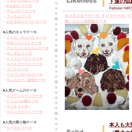
・
ドキンちゃん ケーキ
ト達の似
・
わんわん ケーキ
Patissier HIR
・
そらジロー ケーキ
キャラクターケーキ
,
キャラケーキ
,
マ
・
プーさんケーキ
物・ペット似顔絵ケーキ
・
おさるのジョージ ケーキ
■人気のキャラケーキ
・
トトロ、ネコバス ケーキ
・
すみっコぐらしケーキ
・
クレヨンしんちゃんケーキ
・
ガンダム ケーキ
・
トイストーリー ケーキ
・
スパイダーマン ケーキ
・
ゴジラ ケーキ
・
ドラゴンボール ケーキ
・
モンスター・妖怪ケーキ
■人気ゲームのケーキ
・
スプラトゥーン ケーキ
・
どうぶつの森ケーキ
・
マリオ ケーキ
・
マインクラフト ケーキ
■人気の乗り物ケーキ
本人も大
・
トーマス ケーキ