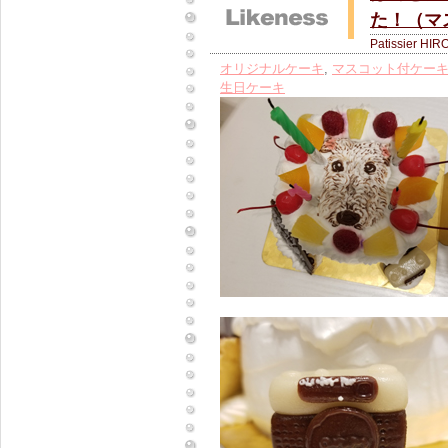
た！（マ
Patissier HIR
オリジナルケーキ
,
マスコット付ケー
生日ケーキ