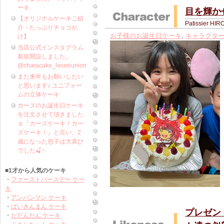
ーキ
目を輝か
【オリジナルケーキご紹
Patissier HIR
介・たっぷりチョコが
お子様のお誕生日ケーキ
,
キャラクタ
け】
当店公式インスタグラム
新規開設しました。
@characake_lieureunion
また来年もお願いしたい
と思います♪ ユニフォー
ムの立体ケーキ
カーズのお誕生日ケーキ
を注文させて頂きました
☺️『カーズケーキ！カー
ズケーキ！』と言い、2
歳になった息子は大喜び
でした🍒✨
■1才から人気のケーキ
・
ファーストバースデー ケー
キ
・
アンパンマン ケーキ
・
ばいきんまん ケーキ
プレゼント
・
だだんだん ケーキ