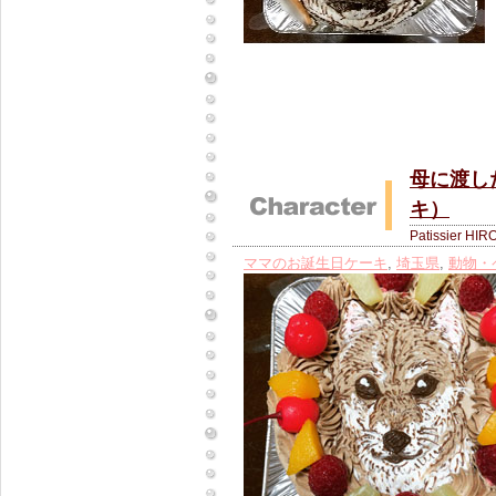
母に渡し
キ）
Patissier HIR
ママのお誕生日ケーキ
,
埼玉県
,
動物・