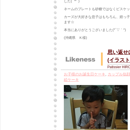
した( ´꒳​` )
ネームのプレートも砂糖ではなくビスケッ
カーズが大好きな息子はもちろん、姪っ子
ます☆
本当にありがとうございました(*´▽｀*)
(沖縄県 Ｋ様)
思い返せ
(イラスト
Patissier HIR
お子様のお誕生日ケーキ
,
カップル似
絵ケーキ