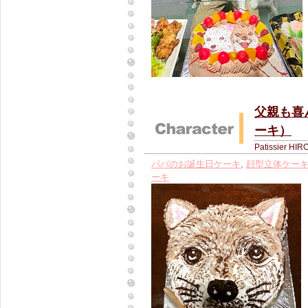
父親も喜
ーキ）
Patissier HIR
パパのお誕生日ケーキ
,
顔型立体ケー
ーキ