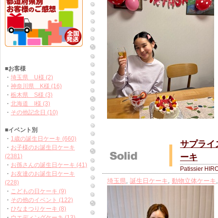
■お客様
・
埼玉県 U様 (2)
・
神奈川県 K様 (16)
・
栃木県 S様 (3)
・
北海道 I様 (3)
・
その他記念日 (10)
■イベント別
・
1歳の誕生日ケーキ (660)
サプライ
・
お子様のお誕生日ケーキ
ーキ
(2381)
・
お孫さんの誕生日ケーキ (41)
Patissier HIR
・
お友達のお誕生日ケーキ
埼玉県
,
誕生日ケーキ
,
動物立体ケーキ
(228)
・
こどもの日ケーキ (9)
・
その他のイベント (122)
・
ひなまつりケーキ (8)
・
ウエディングケーキ (13)