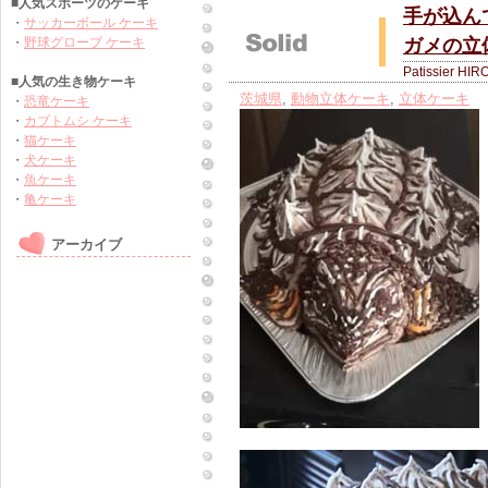
■人気スポーツのケーキ
手が込ん
・
サッカーボール ケーキ
・
野球グローブ ケーキ
ガメの立
Patissier HIR
■人気の生き物ケーキ
茨城県
,
動物立体ケーキ
,
立体ケーキ
・
恐竜ケーキ
・
カブトムシ ケーキ
・
猫ケーキ
・
犬ケーキ
・
魚ケーキ
・
亀ケーキ
アーカイブ