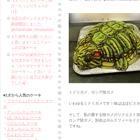
【オリジナルケーキご紹
介・たっぷりチョコが
け】
当店公式インスタグラム
新規開設しました。
@characake_lieureunion
また来年もお願いしたい
と思います♪ ユニフォー
ムの立体ケーキ
カーズのお誕生日ケーキ
を注文させて頂きました
☺️『カーズケーキ！カー
ズケーキ！』と言い、2
歳になった息子は大喜び
でした🍒✨
ミドリガメ、ロシア陸ガメ
■1才から人気のケーキ
・
ファーストバースデー ケー
いわゆるミドリガメです！味はほぼピスタ
キ
・
アンパンマン ケーキ
そして、私の愛する陸ガメのリクエスト頂
・
ばいきんまん ケーキ
ロシア陸ガメ。別名はホルスフィールドと
・
だだんだん ケーキ
ですね。
・
ドキンちゃん ケーキ
・
わんわん ケーキ