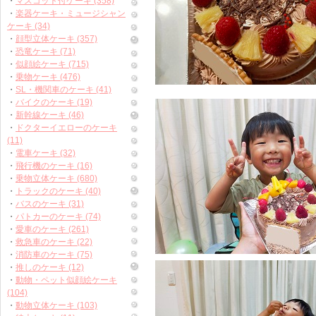
・
マスコット付ケーキ (358)
・
楽器ケーキ・ミュージシャン
ケーキ (34)
・
顔型立体ケーキ (357)
・
恐竜ケーキ (71)
・
似顔絵ケーキ (715)
・
乗物ケーキ (476)
・
SL・機関車のケーキ (41)
・
バイクのケーキ (19)
・
新幹線ケーキ (46)
・
ドクターイエローのケーキ
(11)
・
電車ケーキ (32)
・
飛行機のケーキ (16)
・
乗物立体ケーキ (680)
・
トラックのケーキ (40)
・
バスのケーキ (31)
・
パトカーのケーキ (74)
・
愛車のケーキ (261)
・
救急車のケーキ (22)
・
消防車のケーキ (75)
・
推しのケーキ (12)
・
動物・ペット似顔絵ケーキ
(104)
・
動物立体ケーキ (103)