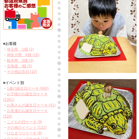
■お客様
・
埼玉県 U様 (2)
・
神奈川県 K様 (16)
・
栃木県 S様 (3)
・
北海道 I様 (3)
・
その他記念日 (10)
■イベント別
・
1歳の誕生日ケーキ (660)
・
お子様のお誕生日ケーキ
(2381)
・
お孫さんの誕生日ケーキ (41)
・
お友達のお誕生日ケーキ
(228)
・
こどもの日ケーキ (9)
・
その他のイベント (122)
・
ひなまつりケーキ (8)
・
ウエディングケーキ (13)