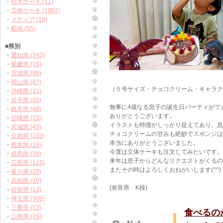
・
特大ケーキ (11)
・
立体ケーキ (1062)
・
メディア (19)
・
動画 (55)
■県別
・
愛知県 (243)
・
愛媛県 (15)
・
茨城県 (80)
・
岡山県 (67)
（５号サイズ・チョコクリーム・キャラク
・
沖縄県 (21)
・
岩手県 (20)
無事に4歳なる息子の誕生日パーティがで
・
岐阜県 (48)
ありがとうございます。
・
宮崎県 (15)
イラストも特徴がしっかり捉えてあり、
息
・
宮城県 (43)
チョコクリームの甘みも絶妙でスポンジは
・
京都府 (103)
本当にありがとうございました。
・
熊本県 (19)
今度は立体ケーキも注文してみたいです。
・
群馬県 (35)
来年は息子からどんなリクエストがくるの
・
広島県 (115)
またその時はよろしくおねがいします(^^)
・
香川県 (20)
・
高知県 (10)
(奈良県 K様)
・
佐賀県 (13)
・
埼玉県 (305)
・
三重県 (53)
食べるの
・
山形県 (25)