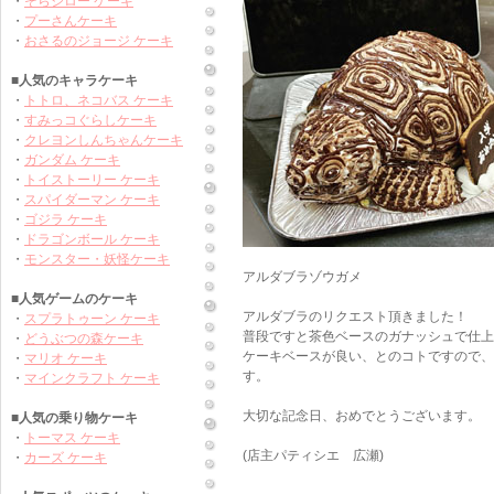
・
そらジロー ケーキ
・
プーさんケーキ
・
おさるのジョージ ケーキ
■人気のキャラケーキ
・
トトロ、ネコバス ケーキ
・
すみっコぐらしケーキ
・
クレヨンしんちゃんケーキ
・
ガンダム ケーキ
・
トイストーリー ケーキ
・
スパイダーマン ケーキ
・
ゴジラ ケーキ
・
ドラゴンボール ケーキ
・
モンスター・妖怪ケーキ
アルダブラゾウガメ
■人気ゲームのケーキ
アルダブラのリクエスト頂きました！
・
スプラトゥーン ケーキ
普段ですと茶色ベースのガナッシュで仕上
・
どうぶつの森ケーキ
ケーキベースが良い、とのコトですので、
・
マリオ ケーキ
す。
・
マインクラフト ケーキ
大切な記念日、おめでとうございます。
■人気の乗り物ケーキ
・
トーマス ケーキ
(店主パティシエ 広瀬)
・
カーズ ケーキ