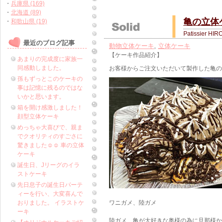
・
兵庫県 (169)
・
北海道 (89)
亀の立体
・
和歌山県 (19)
Patissier HIR
最近のブログ記事
動物立体ケーキ
,
立体ケーキ
【ケーキ作品紹介】
あまりの完成度に家族一
同感動しました。
お客様からご注文いただいて製作した亀の
孫もずっとこのケーキの
事は記憶に残るのではな
いかと思います。
箱を開け感激しました！
顔型立体ケーキ
めっちゃ大喜びで、親ま
でクオリティのすごさに
驚きました☺️☺️ 車の立体
ケーキ
誕生日、Jリーグのイラ
ストケーキ
先日息子の誕生日パーテ
ィーを行い、大変喜んで
おりました。 イラストケ
ワニガメ、陸ガメ
ーキ
陸ガメ、亀が大好きな奥様の為に旦那様か