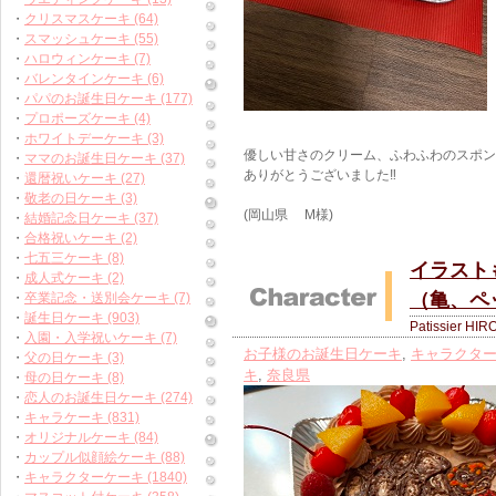
・
クリスマスケーキ (64)
・
スマッシュケーキ (55)
・
ハロウィンケーキ (7)
・
バレンタインケーキ (6)
・
パパのお誕生日ケーキ (177)
・
プロポーズケーキ (4)
・
ホワイトデーケーキ (3)
優しい甘さのクリーム、ふわふわのスポン
・
ママのお誕生日ケーキ (37)
ありがとうございました‼︎
・
還暦祝いケーキ (27)
・
敬老の日ケーキ (3)
(岡山県 M様)
・
結婚記念日ケーキ (37)
・
合格祝いケーキ (2)
・
七五三ケーキ (8)
イラスト
・
成人式ケーキ (2)
（亀、ペ
・
卒業記念・送別会ケーキ (7)
・
誕生日ケーキ (903)
Patissier HIR
・
入園・入学祝いケーキ (7)
お子様のお誕生日ケーキ
,
キャラクタ
・
父の日ケーキ (3)
キ
,
奈良県
・
母の日ケーキ (8)
・
恋人のお誕生日ケーキ (274)
・
キャラケーキ (831)
・
オリジナルケーキ (84)
・
カップル似顔絵ケーキ (88)
・
キャラクターケーキ (1840)