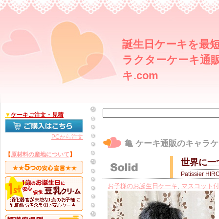
誕生日ケーキを最短
ラクターケーキ通販
キ.com
▼
ケーキご注文・見積
PCから注文
亀 ケーキ通販のキャラケー
【
原材料の産地について
】
世界に一
Patissier HIR
お子様のお誕生日ケーキ
,
マスコット