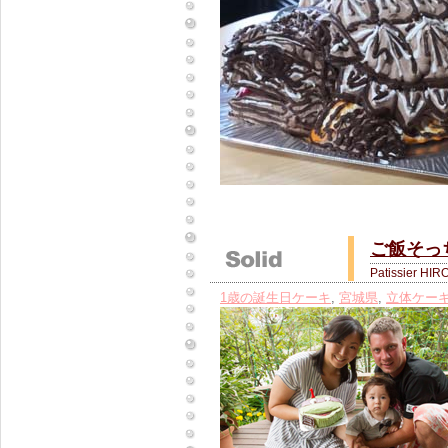
ご飯そっ
Patissier HIR
1歳の誕生日ケーキ
,
宮城県
,
立体ケー