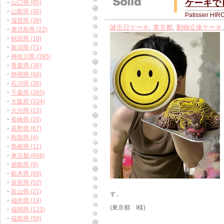
ケーキで
・
山口県 (85)
・
山梨県 (30)
Patissier HIR
・
滋賀県 (39)
誕生日ケーキ
,
東京都
,
動物立体ケーキ
・
鹿児島県 (22)
・
秋田県 (18)
・
新潟県 (71)
・
神奈川県 (395)
・
青森県 (38)
・
静岡県 (68)
・
石川県 (26)
・
千葉県 (265)
・
大阪府 (334)
・
大分県 (13)
・
長崎県 (20)
・
長野県 (67)
・
鳥取県 (4)
・
島根県 (11)
・
東京都 (668)
・
徳島県 (9)
・
栃木県 (68)
・
奈良県 (52)
・
富山県 (21)
す。
・
福井県 (19)
(東京都 I様)
・
福岡県 (123)
・
福島県 (59)