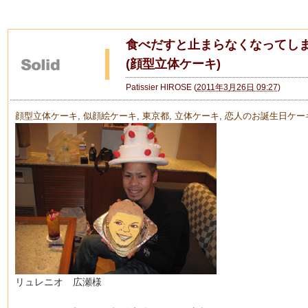
食べだすと止まらなくなってしま
(顔型立体ケーキ)
Patissier HIROSE
(
2011年3月26日 09:27
)
顔型立体ケーキ
,
似顔絵ケーキ
,
東京都
,
立体ケーキ
,
恋人のお誕生日ケー
リュレニオ 広瀬様