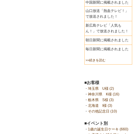
中国新聞に掲載されました
山口放送「熱血テレビ！」
で放送されました！
新広島テレビ「人気も
ん！」で放送されました！
朝日新聞に掲載されました
毎日新聞に掲載されました
>>続きを読む
■お客様
・
埼玉県 U様 (2)
・
神奈川県 K様 (16)
・
栃木県 S様 (3)
・
北海道 I様 (3)
・
その他記念日 (10)
■イベント別
・
1歳の誕生日ケーキ (660)