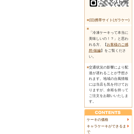
■
(旧)携帯サイト(ガラケー)
■
「冷凍ケーキって本当に
美味しいの！？」と思わ
れる方、【
お客様のご感
想-味編
】をご覧くださ
い。
■
交通状況の影響により配
達が遅れることが予想さ
れます。地域の台風情報
には当店も気を付けてお
りますが、余裕を持って
ご注文をお願いいたしま
す。
ケーキの価格
キャラケーキができるま
で