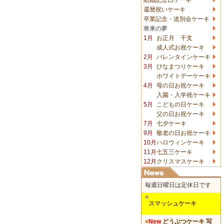
還暦祝いケーキ
卒業記念・送別会ケーキ
将来の夢
1月
お正月 干支
成人式お祝ケーキ
2月
バレンタインケーキ
3月
ひなまつりケーキ
ホワイトデーケーキ
4月
母の日お祝ケーキ
入園・入学祝ケーキ
5月
こどもの日ケーキ
父の日お祝ケーキ
7月
七夕ケーキ
9月
敬老の日お祝ケーキ
10月
ハロウィンケーキ
11月
七五三ケーキ
12月
クリスマスケーキ
毎週日曜日は定休日です
■
スマッシュケーキ
■
New
どうぶつケーキ 写