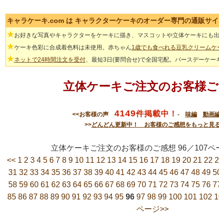
キャラケーキ.com は キャラクターケーキのオーダー専門の通販サ
★
お好きな写真やキャラクターをケーキに描き、マスコットや立体ケーキにも
★
ケーキ色彩に合成着色料は未使用。赤ちゃん
1歳でも食べれる豆乳クリームケ
★
ネットで24時間注文を受付
、最短3日(要問合せ)で全国宅配。バースデーケー
立体ケーキご注文のお客様ご
4149
件掲載中！
<<お客様の声
-
味編
動画
>>
どんどん更新中！ お客様のご感想をもっと見
立体ケーキご注文のお客様のご感想 96／10
<<
1
2
3
4
5
6
7
8
9
10
11
12
13
14
15
16
17
18
19
20
21
22
2
31
32
33
34
35
36
37
38
39
40
41
42
43
44
45
46
47
48
49
5
58
59
60
61
62
63
64
65
66
67
68
69
70
71
72
73
74
75
76
7
85
86
87
88
89
90
91
92
93
94
95
96
97
98
99
100
101
102
1
ページ>>