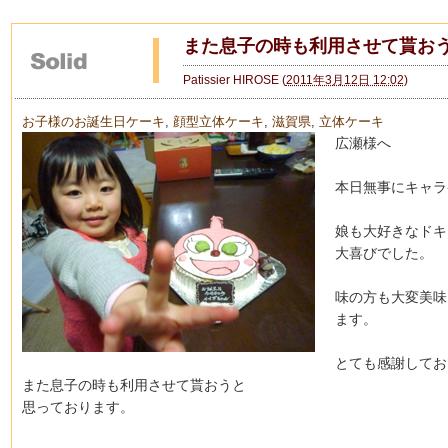
また息子の時も利用させて貰おう
Patissier HIROSE
(
2011年3月12日 12:02
)
お子様のお誕生日ケーキ
,
顔型立体ケーキ
,
滋賀県
,
立体ケーキ
広瀬様へ
本日無事にキャラ
娘も大好きなドキ
大喜びでした。
味の方も大変美味
ます。
とても感謝してお
また息子の時も利用させて貰おうと
思っております。