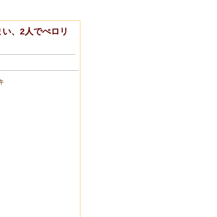
い、2人でぺロリ
キ