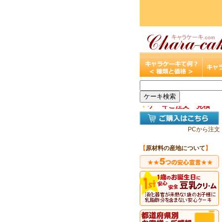
▼
ケーキご注文・見積
PCから注文
【
原材料の産地について
】